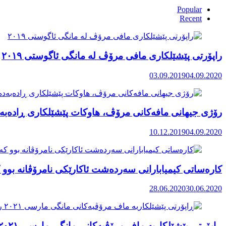
Popular
Recent
راپۆرتی پێشێلكاری مافی مرۆڤ له‌ مانگی ئاگوستی ٢٠١٩
03.09.2019
04.09.2020
رۆژی جیهانی مافەکانی مرۆڤ، هاوکات پێشێلکاری ڕادەبەد
10.12.2019
04.09.2020
کارەساتی کیمیابارانی سەردەشت ئاکارێکی نامرۆڤانە بوو ک
28.06.2020
30.06.2020
ڕاپۆرتی پێشێلکاریە ماف مرۆڤیەکانی مانگی مارسی ٢٠٢١ رۆژهەڵاتی کوردستان