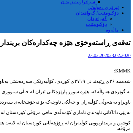
سزادراو بە زیندان
تیرۆری دەوڵەتی
دۆکیومێنت/ گەواهیدان
گەواهیدان
دۆکیومێنت
ماڵەوە
تەقەی ڕاستەوخۆی هێزە چەکدارەکان بریندارب
23.02.2020
23.02.2020
KMMK:
شەممە ۲۶ی ڕێبەندانی ۲۷۱۹ی کوردی، کۆڵبەرێکی سەردەشتی بەناوی عەبدولواحید کەریم پوور لە ئەنجامی تەقەی هێزە چەکدار و سنوور پارێزەکانی کۆماری ئیسلامی ئێران بریندار بوو.
بە گوێرەی هەواڵەکە، هێزە سوور پارێزەکانی ئێران لە خاڵی سنووری سەردەشت تەقە
ناوبراو بە هەوڵی کۆڵبەران و خەڵکی ناوچەکە بۆ نەخۆشخانەی سەردش
بە پێی داتاکانی ناوەندی ئاماری کۆمەڵەی مافی مرۆڤی کوردستان لە سەرەتای ساڵی 
کوشتن و برینداربوونی کۆڵبەران لە ڕۆژهەڵاتی کوردستان لە لایەن ه
مرۆڤە.