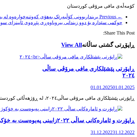
کۆمەڵەی مافی مرۆڤی کوردستان
← Previous
برینداربوونی کۆڵبەرێک بەهۆی کەوتنەخوارەوە لە بەر
حوکمی سێدارە بۆ دوو زیندانی بیروباوەڕی پێڕەوی ئایینزای سو
Share This Post:
ڕاپۆڕتی گشتی ساڵانه
View All
ڕاپۆرتی پێشێلکاری مافی مرۆڤی ساڵی
٢٠٢٤
01.01.2025
01.01.2025
ڕاپۆرت و ئامارەکانی ساڵی ٢٠٢٢زایینی پەیوەست بە خۆکوژی منداڵان لە کوردستان
31.12.2022
31.12.2022