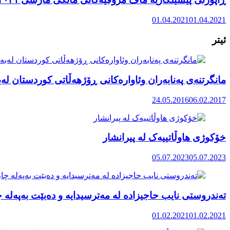
01.04.2021
01.04.2021
ئیتر
مانگرتنەی پەنابەران وئاوارەکانی ڕۆژهەڵاتی کوردستان لەبەر ب
24.05.2016
06.02.2017
خۆکوژی هاوڵاتییەک لە پیرانشار
05.07.2023
05.07.2023
تەندروستی نایب حاجیزادە لە مەترسیدایە و دەبێت بەپەل
01.02.2021
01.02.2021