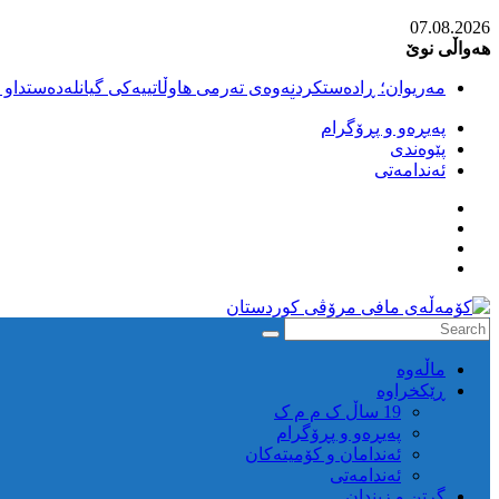
Skip
07.08.2026
to
هەواڵی نوێ
content
مەریوان؛ ڕادەستکردنەوەی تەرمی هاوڵاتییەکی گیانلەدەستداو ل
سەقز؛ بێهزاد ڕەسووڵی بەندکراوی سیاسی کورد ژیانی لە مەتر
پەیڕەو و پڕۆگرام
سەقز؛ دەسبەسەری دوو گەنج لەلایەن هێزە ئەمنییەکانی ڕێژیمی
پێوەندی
کوژرانی هاوڵاتییەکی خەڵکی سەردەشت لە کاتی کۆڵبەری لە نا
ئەندامەتی
مەریوان و ڕوانسەر؛ کوژرانی دوو هاوڵاتی لە کاتی کۆڵبەریدا 
كۆمه‌ڵه‌ی
ماڵه‌وه‌
مافی
ڕێکخراوە
مرۆڤی
19 ساڵ ک م م ک
کوردستان
پەیڕەو و پڕۆگرام
ئەندامان و کۆمیتەکان
ئەندامەتی
گرتن و زیندان