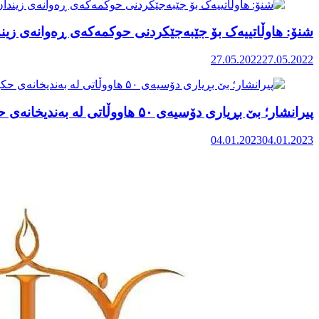
شنۆ: هاوڵاتییەک بۆ جێبەجێکردنی حوکمەکەی ڕەوانەی زیند
27.05.2022
27.05.2022
پیرانشار؛ بێ بڕیاری دۆسیەی ۵۰ هاووڵاتی لە بەندیخانەی حکوومەتی ئێران
04.01.2023
04.01.2023