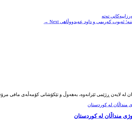
زاییەکانی تەتە
ننە؛ ئەیوب کەریمی و داود عەبدووڵاهی
Next →