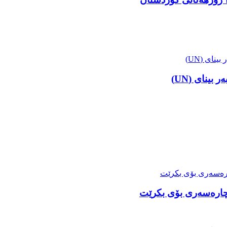
ینای (UN)
ە چارەسەری بۆی بکرێت