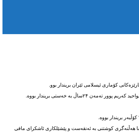
۲ساڵ بە خەستی بریندار بووە.
اشا هەڵنەگری کوشتنی بە ئەنقەست و پێشێلکاری ئاشکرای مافی