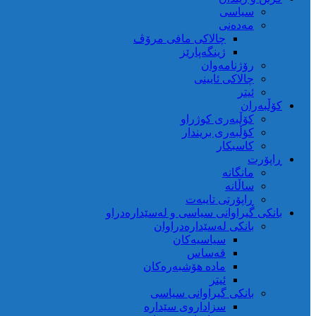
سیاسی
مەدەنی
چالاکی مافی مرۆڤ
ژینگەپارێز
رۆژنامەوان
چالاکی ئایینی
ئیتر
کۆڵبەران
کۆڵبەری کوژراو
کؤڵبەری بریندار
کاسبکار
ڕاپۆرت
مانگانە
ساڵانە
ڕاپۆرتی تایبەت
بانکی گیراوانی سیاسی و لەسێدارەدراو
بانکی لەسێدارەدراوان
سیاسیەکان
قەساس
مادە هۆشبەرەکان
ئیتر
بانکی گیراوانی سیاسی
سزاداروی سێدارە