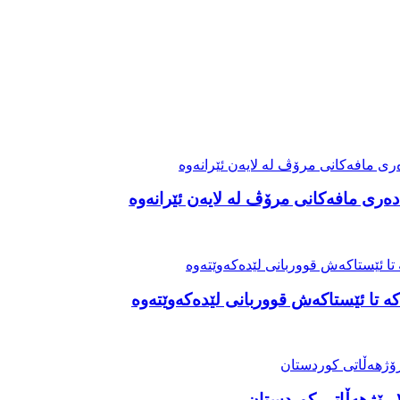
ەری مافەکانی مرۆڤ لە لایەن ئێرانەوە
ە تا ئێستاکەش قووربانی لێدەکەوێتەوە