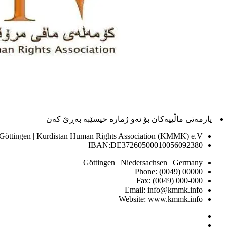
یارمەتی ماڵییەکان بۆ ئەو ژماره حیسێبە بەڕێ کەن
 Göttingen | Kurdistan Human Rights Association (KMMK) e.V
IBAN:DE37260500010056092380
Göttingen | Niedersachsen | Germany
Phone: (0049) 00000
Fax: (0049) 000-000
Email: info@kmmk.info
Website: www.kmmk.info