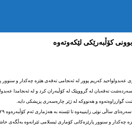
وونی کۆڵبەرێکی لێکەوتەوە
یان له گرووپێک لە کۆڵبەران کرد و لە ئەنجامدا عەبدولواحید کەریم پوور تەمەن ۴
ت گوازراوەتەوە و هەنووکە لە ژێر چارەسەری پزیشکی دایە.
نوێی زاینییەوە تا ئێستە بە هەژماری ئەم کۆڵبەرەوە ۲۹ کۆڵبەر بریندار بووە.
ێزە چەکدار و سنوور پارێزەکانی کۆماری ئیسلامی ئێرانەوە بەڵگەی ح