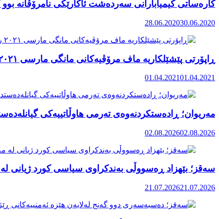
کارەساتی کیمیابارانی سەردەشت ئاکارێکی نامرۆڤانە بوو ک
28.06.2020
30.06.2020
ڕاپۆرتی پێشێلکاریە ماف مرۆڤیەکانی مانگی مارسی ٢٠٢١ رۆژهەڵاتی کوردستان
01.04.2021
01.04.2021
مەریوان؛ ڕادەستکردنەوەی تەرمی هاوڵاتییەکی گیانلەدەستد
02.08.2026
02.08.2026
سەقز؛ بێهزاد ڕەسووڵی بەندکراوی سیاسی کورد ژیانی لە 
21.07.2026
21.07.2026