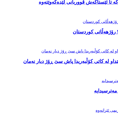
ە تا ئێستاکەش قووربانی لێدەکەوێتەوە
او لە کاتی کۆڵبەریدا پاش سێ ڕۆژ دیار نەمان
مەترسیدایە