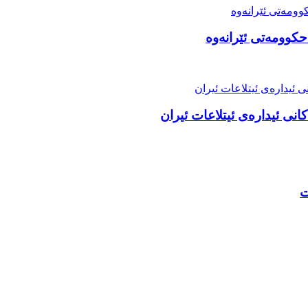
حکوومەتی ئێرانەوە
نی ئیدارەی ئیتلاعات ئیران
ت