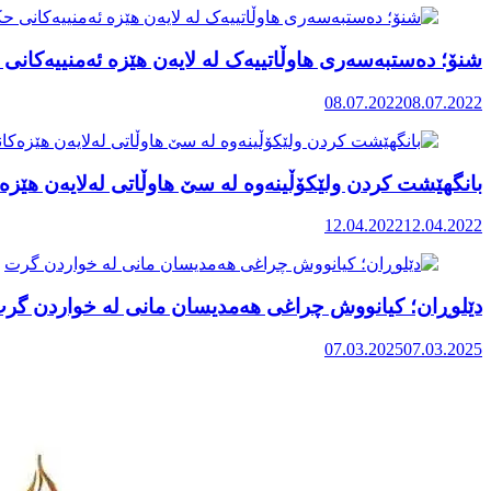
شنۆ؛ دەستبەسەری هاوڵاتییەک لە لایەن هێزە ئەمنییەکانی 
08.07.2022
08.07.2022
بانگهێشت کردن ولێکۆڵینەوە لە سێ هاوڵاتی لەلایەن هێزەکا
12.04.2022
12.04.2022
دێلوڕان؛ کیانووش چراغی هەمدیسان مانی لە خواردن گر
07.03.2025
07.03.2025