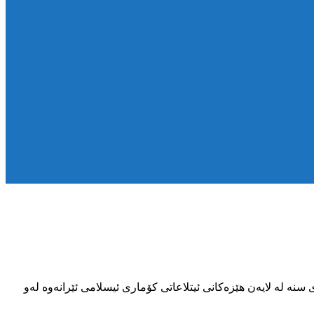
ڵكی شاری سنه‌ له‌ لایه‌ن هێزه‌كانی ئیتلاعاتی كۆماری ئیسلامی ئێرانه‌وه‌ له‌و