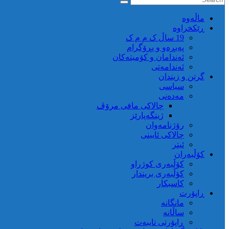
ماڵه‌وه‌
ڕێکخراوە
19 ساڵ ک م م ک
پەیڕەو و پڕۆگرام
ئەندامان و کۆمیتەکان
ئەندامەتی
گرتن و زیندان
سیاسی
مەدەنی
چالاکی مافی مرۆڤ
ژینگەپارێز
رۆژنامەوان
چالاکی ئایینی
ئیتر
کۆڵبەران
کۆڵبەری کوژراو
کؤڵبەری بریندار
کاسبکار
ڕاپۆرت
مانگانە
ساڵانە
ڕاپۆرتی تایبەت