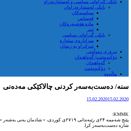
بانکی گیراوانی سیاسی و لەسێدارەدراو
بانکی لەسێدارەدراوان
سیاسیەکان
قەساس
مادە هۆشبەرەکان
ئیتر
بانکی گیراوانی سیاسی
سزاداروی سێدارە
سزادراو بە زیندان
تیرۆری دەوڵەتی
دۆکیومێنت/ گەواهیدان
گەواهیدان
دۆکیومێنت
ماڵەوە
سنه‌/ ده‌ست‌به‌سه‌ر كردنی چالاكێكی مه‌ده‌نی
15.02.2020
15.02.2020
KMMK:
پێنج شه‌ممه‌ ٢۴ی رێبه‌ندانی ٢٧١٩ی كوردی، «
شاره‌ ده‌ست‌به‌سه‌ر كرا.