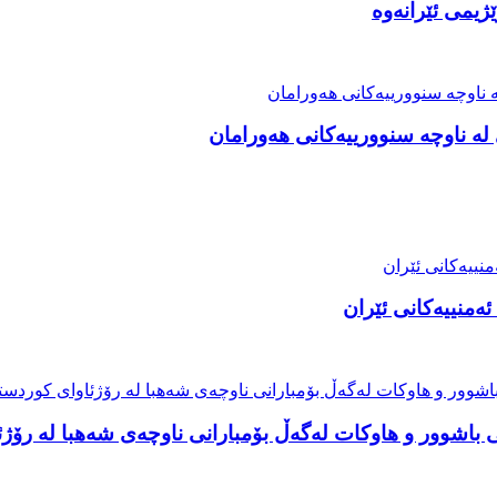
ژیمی ئێرانەوە
ە ناوچە سنوورییەکانی هەورامان
ئەمنییەکانی ئێران
 باشوور و هاوکات لەگەڵ بۆمبارانی ناوچەی شەهبا لە رۆژ