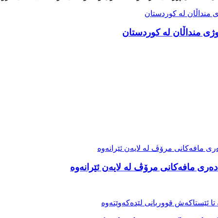
ەری مافەکانی مرۆڤ لە لایەن ئێرانەوە