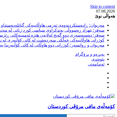
Skip to content
07.08.2026
هەواڵی نوێ
مەریوان؛ ڕادەستکردنەوەی تەرمی هاوڵاتییەکی گیانلەدەستداو ل
سەقز؛ بێهزاد ڕەسووڵی بەندکراوی سیاسی کورد ژیانی لە مەتر
سەقز؛ دەسبەسەری دوو گەنج لەلایەن هێزە ئەمنییەکانی ڕێژیمی
کوژرانی هاوڵاتییەکی خەڵکی سەردەشت لە کاتی کۆڵبەری لە نا
مەریوان و ڕوانسەر؛ کوژرانی دوو هاوڵاتی لە کاتی کۆڵبەریدا 
پەیڕەو و پڕۆگرام
پێوەندی
ئەندامەتی
كۆمه‌ڵه‌ی مافی مرۆڤی کوردستان