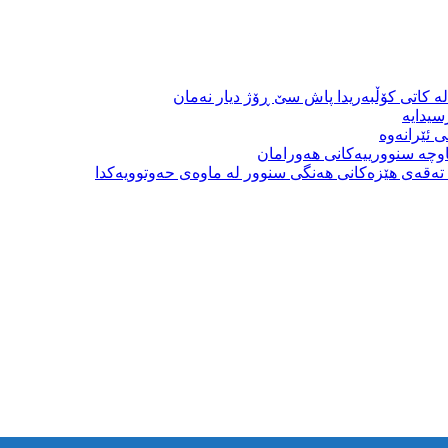
ە کاتی کۆڵبەریدا پاش سێ ڕۆژ دیار نەمان
سیدایە
 ئێرانەوە
وچە سنوورییەکانی هەورامان
بە تەقەی هێزەکانی هەنگی سنوور لە ماوەی حەوتوویەکدا