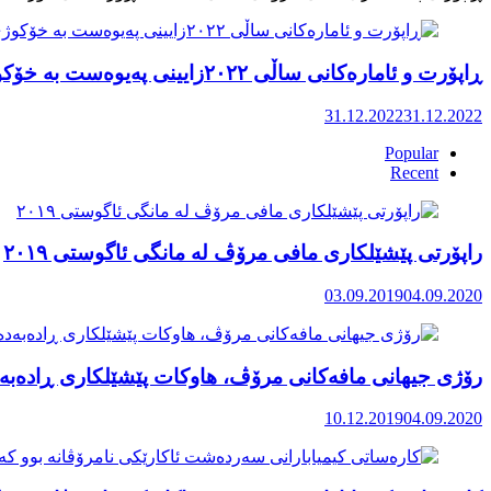
ڕاپۆرت و ئامارەکانی ساڵی ٢٠٢٢زایینی پەیوەست بە خۆکوژی منداڵان لە کوردستان
31.12.2022
31.12.2022
Popular
Recent
راپۆرتی پێشێلكاری مافی مرۆڤ له‌ مانگی ئاگوستی ٢٠١٩
03.09.2019
04.09.2020
رۆژی جیهانی مافەکانی مرۆڤ، هاوکات پێشێلکاری ڕادەبەد
10.12.2019
04.09.2020