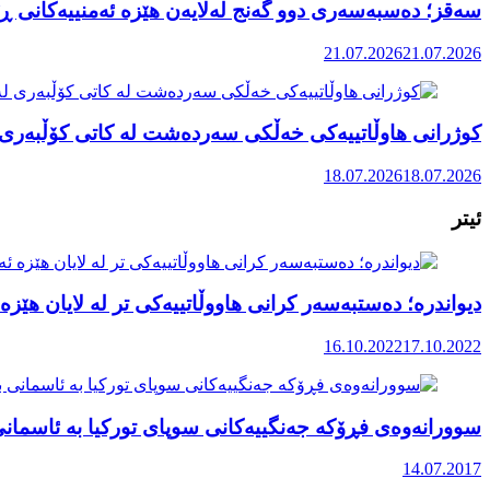
سەقز؛ دەسبەسەری دوو گەنج لەلایەن هێزە ئەمنییەکانی ڕێ
21.07.2026
21.07.2026
کوژرانی هاوڵاتییەکی خەڵکی سەردەشت لە کاتی کۆڵبەری ل
18.07.2026
18.07.2026
ئیتر
دیواندره؛ دەستبەسەر کرانی هاووڵاتییەکی تر لە لایان هێزە 
16.10.2022
17.10.2022
سوورانەوەی فڕۆکە جەنگییەکانی سوپای تورکیا بە ئاسمانی
14.07.2017