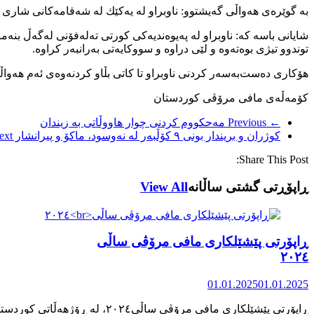
به‌ گوێره‌ی هه‌واڵی گه‌یشتوو: ناوبراو له‌ یه‌كێك له‌ شه‌قامه‌كانی شاری س
شایانی باسه‌ كه‌: ناوبراو له‌ په‌یوه‌ندیه‌كی كورتی ته‌له‌فۆنی له‌گه‌ڵ بن
توندوو تیژی بوه‌ته‌وه‌ و لێی دراوه‌ و سووكایه‌تی به‌رانبه‌ر كراوه‌.
هۆكاری ده‌ست‌به‌سه‌ر كردنی ناوبراو تا كاتی بڵاو كردنه‌وه‌ی ئه‌م هه‌واڵه‌ د
كۆمه‌ڵه‌ی مافی مرۆڤی كوردستان
← Previous
مەحکووم کردنی چوار هاووڵاتی بە زیندان
كوژران و بریندار بونی ٩ كۆڵبه‌ر له‌ نه‌وسود، ماكۆ و پیرانشار
xt →
Share This Post:
ڕاپۆڕتی گشتی ساڵانه
View All
ڕاپۆرتی پێشێلکاری مافی مرۆڤی ساڵی
٢٠٢٤
01.01.2025
01.01.2025