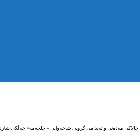
 شادمان به‌نی به‌شه‌ر » چالاكی مه‌ده‌نی و ئه‌ندامی گروپی شاخه‌وانی « چلچه‌مه‌» خه‌