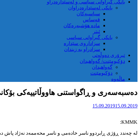
بانکی گیراوانی سیاسی و لەسێدارەدراو
بانکی لەسێدارەدراوان
سیاسیەکان
قەساس
مادە هۆشبەرەکان
ئیتر
بانکی گیراوانی سیاسی
سزاداروی سێدارە
سزادراو بە زیندان
تیرۆری دەوڵەتی
دۆکیومێنت/ گەواهیدان
گەواهیدان
دۆکیومێنت
ماڵەوە
دەسبەسەری و ڕاگواستنی هاووڵاتییەکی بۆکانی
15.09.2019
15.09.2019
KMMK:
لە چەندد ڕۆژی ڕابردوو ناسر خادەمی و ناسر محەممەد نەژاد پاش دە