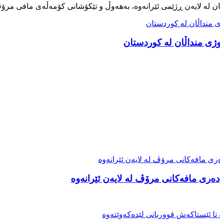
ەری مافەکانی مرۆڤ لە لایەن ئێرانەوە