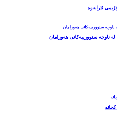
ژیمی ئێرانەوە
ە ناوچە سنوورییەکانی هەورامان
کچانە