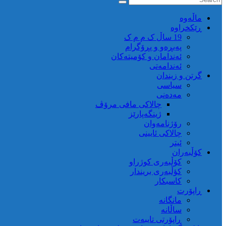
ماڵه‌وه‌
ڕێکخراوە
19 ساڵ ک م م ک
پەیڕەو و پڕۆگرام
ئەندامان و کۆمیتەکان
ئەندامەتی
گرتن و زیندان
سیاسی
مەدەنی
چالاکی مافی مرۆڤ
ژینگەپارێز
رۆژنامەوان
چالاکی ئایینی
ئیتر
کۆڵبەران
کۆڵبەری کوژراو
کؤڵبەری بریندار
کاسبکار
ڕاپۆرت
مانگانە
ساڵانە
ڕاپۆرتی تایبەت