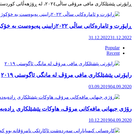
ڕاپۆرت و ئامارەکانی ساڵی ٢٠٢٢زایینی پەیوەست بە خۆکوژی منداڵان لە کوردستان
31.12.2022
31.12.2022
Popular
Recent
راپۆرتی پێشێلكاری مافی مرۆڤ له‌ مانگی ئاگوستی ٢٠١٩
03.09.2019
04.09.2020
رۆژی جیهانی مافەکانی مرۆڤ، هاوکات پێشێلکاری ڕادەبەد
10.12.2019
04.09.2020