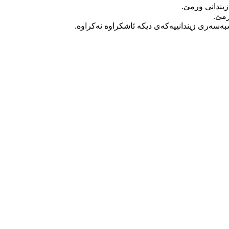
بەسەری زیندانییەکەی دیکە ئاشکراوه نەکراوە.