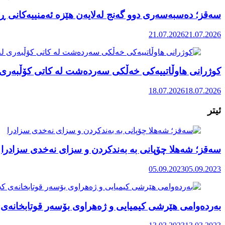
سەقز؛ دەسبەسەری دوو گەنج لەلایەن هێزە ئەمنییەکانی ڕێ
21.07.2026
21.07.2026
کوژرانی هاوڵاتییەکی خەڵکی سەردەشت لە کاتی کۆڵبەری ل
18.07.2026
18.07.2026
ئیتر
سەقز؛ شەهلا چۆپانی بە بەندکردن و سزای نەخدی سزادرا
05.09.2023
05.09.2023
بەردەوامی هێرشی کیمیایی و ژەهراوی بۆسەر قوتابخانەی 