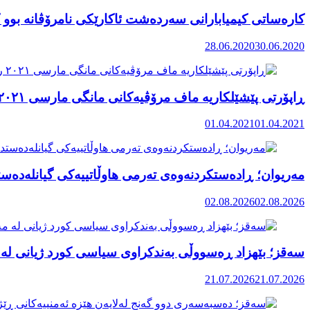
کارەساتی کیمیابارانی سەردەشت ئاکارێکی نامرۆڤانە بوو ک
28.06.2020
30.06.2020
ڕاپۆرتی پێشێلکاریە ماف مرۆڤیەکانی مانگی مارسی ٢٠٢١ رۆژهەڵاتی کوردستان
01.04.2021
01.04.2021
مەریوان؛ ڕادەستکردنەوەی تەرمی هاوڵاتییەکی گیانلەدەستد
02.08.2026
02.08.2026
سەقز؛ بێهزاد ڕەسووڵی بەندکراوی سیاسی کورد ژیانی لە 
21.07.2026
21.07.2026