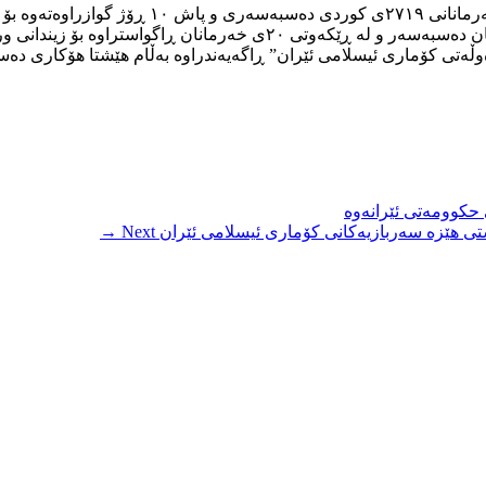
وڵەتی کۆماری ئیسلامی ئێران” ڕاگەیەندراوە بەڵام هێشتا هۆکاری دەس
 حکوومەتی ئێرانەوە
تی هێزه‌ سه‌ربازیه‌كانی كۆماری ئیسلامی ئێران
Next →