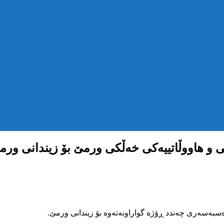
 و هاووڵاتییەکی خەڵکی ورمێ بۆ زیندانی ورم
سبەسەری چەندد ڕۆژە گواراونەتەوە بۆ زیندانی ورمێ.