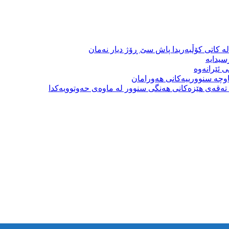
ە کاتی کۆڵبەریدا پاش سێ ڕۆژ دیار نەمان
سیدایە
 ئێرانەوە
وچە سنوورییەکانی هەورامان
بە تەقەی هێزەکانی هەنگی سنوور لە ماوەی حەوتوویەکدا