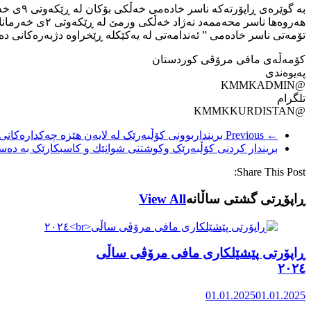
بە گوێرەی ڕاپۆرتەکە ناسر خادەمی خەڵکی بۆکان لە ڕێکەوتی ۹ی خەرمانانی ۲۷۱۹ی کوردی دەسبەسەری و پاش ۱۰ ڕۆژ گوازراوەتەوە بۆ زیندانی ورمێ.
هەروەها ناسر محەممەد نەژاد خەڵکی ورمێ لە ڕێکەوتی ۲ی خەرمانان دەسبەسەر و لە ڕێکەوتی ۲۰ی خەرمانان ڕاگواستراوە بۆ زیندانی ورمێ.
تۆمەتی ناسر خادەمی ” ئەندامەتی لە یەکێکلە ڕێخراوە دژبەرەکانی دە
کۆمەڵەی مافی مرۆڤی کوردستان
پەیوەندی
@KMMKADMIN
تلگرام
@KMMKKURDISTAN
← Previous
برینداربوونی کۆڵبەرێک لە لایەن هێزە چەکدارەکانی
بریندار كردنی كۆڵبه‌رێک وكوشتنی شوانێك و كاسبكارێک به‌ ده‌س
Share This Post:
ڕاپۆڕتی گشتی ساڵانه
View All
ڕاپۆرتی پێشێلکاری مافی مرۆڤی ساڵی
٢٠٢٤
01.01.2025
01.01.2025