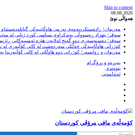
Skip to content
08.08.2026
هەواڵی نوێ
مەریوان؛ ڕادەستکردنەوەی تەرمی هاوڵاتییەکی گیانلەدەستداو ل
سەقز؛ بێهزاد ڕەسووڵی بەندکراوی سیاسی کورد ژیانی لە مەتر
سەقز؛ دەسبەسەری دوو گەنج لەلایەن هێزە ئەمنییەکانی ڕێژیمی
کوژرانی هاوڵاتییەکی خەڵکی سەردەشت لە کاتی کۆڵبەری لە نا
مەریوان و ڕوانسەر؛ کوژرانی دوو هاوڵاتی لە کاتی کۆڵبەریدا 
پەیڕەو و پڕۆگرام
پێوەندی
ئەندامەتی
كۆمه‌ڵه‌ی مافی مرۆڤی کوردستان