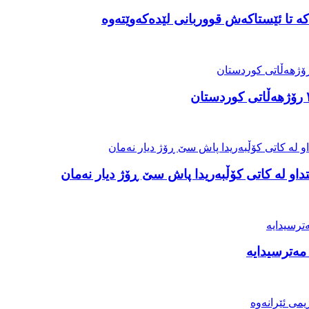
ە تا ئێستاکەش قووربانی لێدەکەوێتەوە
او لە کاتی کۆڵبەریدا پاش سێ ڕۆژ دیار نەمان
مەترسیدایە