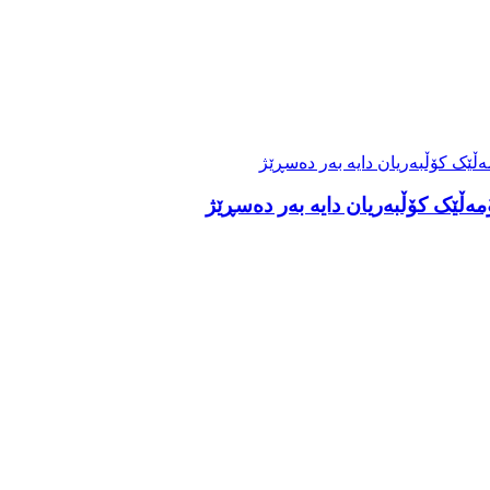
ەڵێک کۆڵبەریان دایە بەر دەسڕێژ