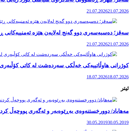
21.07.2026
21.07.2026
سەقز؛ دەسبەسەری دوو گەنج لەلایەن هێزە ئەمنییەکانی ڕێ
21.07.2026
21.07.2026
کوژرانی هاوڵاتییەکی خەڵکی سەردەشت لە کاتی کۆڵبەری ل
18.07.2026
18.07.2026
ئیتر
مەهاباد/ دوورخستنەوەی بەڕێوەبەر و ئەگەری پووچەڵ کردن
30.05.2019
30.05.2019