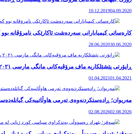
10.12.2019
04.09.2020
کارەساتی کیمیابارانی سەردەشت ئاکارێکی نامرۆڤانە بوو ک
28.06.2020
30.06.2020
ڕاپۆرتی پێشێلکاریە ماف مرۆڤیەکانی مانگی مارسی ٢٠٢١ رۆژهەڵاتی کوردستان
01.04.2021
01.04.2021
مەریوان؛ ڕادەستکردنەوەی تەرمی هاوڵاتییەکی گیانلەدەستد
02.08.2026
02.08.2026
سەقز؛ بێهزاد ڕەسووڵی بەندکراوی سیاسی کورد ژیانی لە 