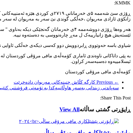
KMMK:
زانکۆی ئازادی مەریوان ،خەڵکی گوندی نێ سەر بە مەریوان لە سەر مە
ئێستەیش هیچ زانیارییەک ل مەڕ چارەنووسی بە دەستەوە نییە.
شیاوی باسه حەوتووی ڕابردوویش دوو کەسی دیکەی خەڵکی ئاوایی نێ ب
ئیسلامییەوە دەسبەسەر کراون.
کۆمەڵەی مافی مرۆڤی کوردستان
← Previous
کارگە کڵاش چنینەکانی مەریوان دادەخرێت
سەپاندنی زیندانی بەسەر هاوڵاتییەکدا بە تۆمەتی فرۆشتنی کتێب
Share This Post:
ڕاپۆڕتی گشتی ساڵانه
View All
ڕاپۆرتی پێشێلکاری مافی مرۆڤی ساڵی