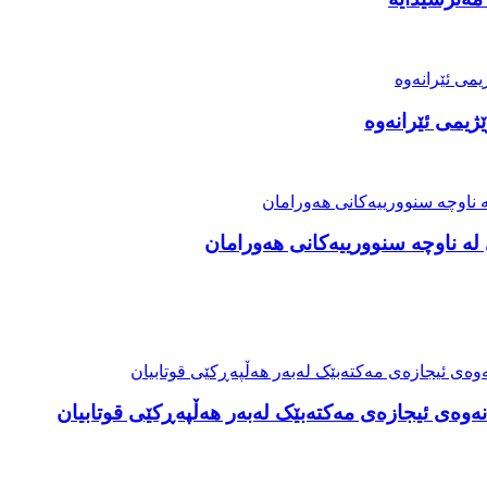
ژیمی ئێرانەوە
ە ناوچە سنوورییەکانی هەورامان
ەوەی ئیجازەی مەکتەبێک لەبەر هەڵپەڕکێی قوتابیان