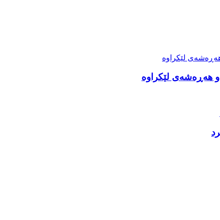
 و هەڕەشەی لێکراوە
رد