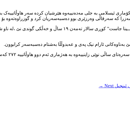
زرا کە سەرقاڵی وەرزێری بوو دەسبەسەریان کرد و گوزراوەتەوە بۆ شو
هەر وەها ڕۆژی دووشەممە ۴ی خەرمانان گەنجێکی دیکە بەناوی ” ســین
ەناوەکانی ئارام نیک پەی و عەبدوڵڵا بەشتام دەسبەسەر کرابوون.
بە پێی داتاکا
ی ئینجیل
Next →