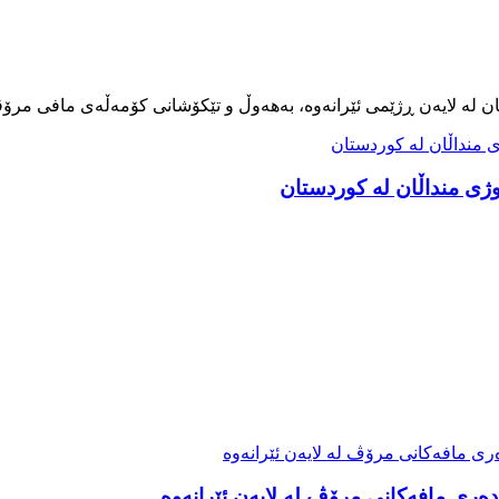
ەری مافەکانی مرۆڤ لە لایەن ئێرانەوە