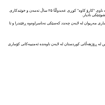
ڕۆژی سێ شەممە ۵ی خەرمانانی ۲۷۱۹ی کوردی هێزە ئەمنییەکانی کۆماری ئیسلامی بە جلی مەدەنییەوە هێرشیان کردە سەر هاوڵاتییەک بە ناوی “کارۆ کاوە” کوڕی عەبدوڵڵا ۲۵ ساڵ تەمەن و خوێندکاری
ێنێکی نادیار.
ا جاست” کوڕی سالار تەمەن ۱۹ ساڵ و خەڵکی گوندی نێ ،لە ناو شاری مەریوان لە لایەن چەندد کەسێکی نەناسراوەوە ڕفێندرا و تا
نی ناوەندی ئاماری کۆمەڵەی مافی مرۆڤی کوردستان لە سەرەتای ساڵی نوێی زاینییەوە بە هەژماری ئەم دوو هاوڵاتییە ۲۷۲ کەس لە ڕۆژهەڵاتی کوردستان لە لایەن ناوەندە ئەمنییەکانی کۆماری