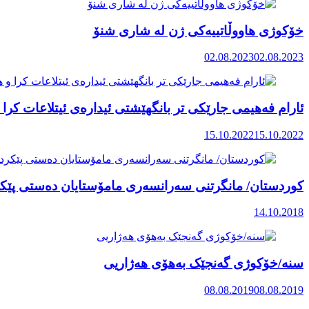
خۆکوژی هاووڵاتییەکی ژن لە شاری شنۆ
02.08.2023
02.08.2023
ئارام فەهیمی جارێکی تر بانگهێشتی ئیدارەی ئیتلاعات کرا
15.10.2022
15.10.2022
کوردستان/ مانگرتنی سەرانسەری مامۆستایان دەستی پێک
14.10.2018
سنە/خۆکوژی گەنجێک بەهۆی هەژاریی
08.08.2019
08.08.2019