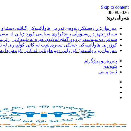
Skip to content
06.08.2026
هەواڵی نوێ
مەریوان؛ ڕادەستکردنەوەی تەرمی هاوڵاتییەکی گیانلەدەستداو ل
سەقز؛ بێهزاد ڕەسووڵی بەندکراوی سیاسی کورد ژیانی لە مەتر
سەقز؛ دەسبەسەری دوو گەنج لەلایەن هێزە ئەمنییەکانی ڕێژیمی
کوژرانی هاوڵاتییەکی خەڵکی سەردەشت لە کاتی کۆڵبەری لە نا
مەریوان و ڕوانسەر؛ کوژرانی دوو هاوڵاتی لە کاتی کۆڵبەریدا 
پەیڕەو و پڕۆگرام
پێوەندی
ئەندامەتی