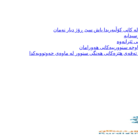
ە کاتی کۆڵبەریدا پاش سێ ڕۆژ دیار نەمان
سیدایە
 ئێرانەوە
وچە سنوورییەکانی هەورامان
بە تەقەی هێزەکانی هەنگی سنوور لە ماوەی حەوتوویەکدا