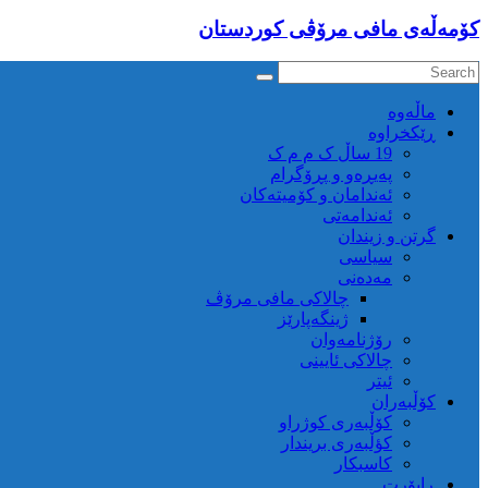
كۆمه‌ڵه‌ی مافی مرۆڤی کوردستان
ماڵه‌وه‌
ڕێکخراوە
19 ساڵ ک م م ک
پەیڕەو و پڕۆگرام
ئەندامان و کۆمیتەکان
ئەندامەتی
گرتن و زیندان
سیاسی
مەدەنی
چالاکی مافی مرۆڤ
ژینگەپارێز
رۆژنامەوان
چالاکی ئایینی
ئیتر
کۆڵبەران
کۆڵبەری کوژراو
کؤڵبەری بریندار
کاسبکار
ڕاپۆرت