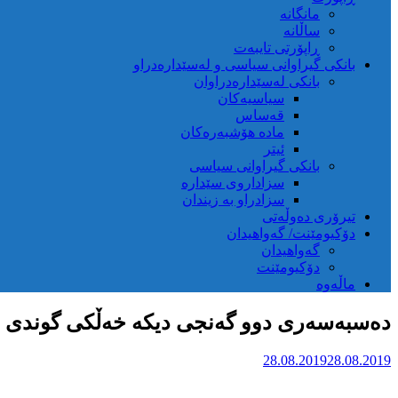
مانگانە
ساڵانە
ڕاپۆرتی تایبەت
بانکی گیراوانی سیاسی و لەسێدارەدراو
بانکی لەسێدارەدراوان
سیاسیەکان
قەساس
مادە هۆشبەرەکان
ئیتر
بانکی گیراوانی سیاسی
سزاداروی سێدارە
سزادراو بە زیندان
تیرۆری دەوڵەتی
دۆکیومێنت/ گەواهیدان
گەواهیدان
دۆکیومێنت
ماڵەوە
دەسبەسەری دوو گەنجی دیکە خەڵکی گوندی ن
28.08.2019
28.08.2019