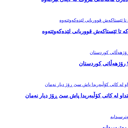
ە تا ئێستاکەش قووربانی لێدەکەوێتەوە
او لە کاتی کۆڵبەریدا پاش سێ ڕۆژ دیار نەمان
مەترسیدایە