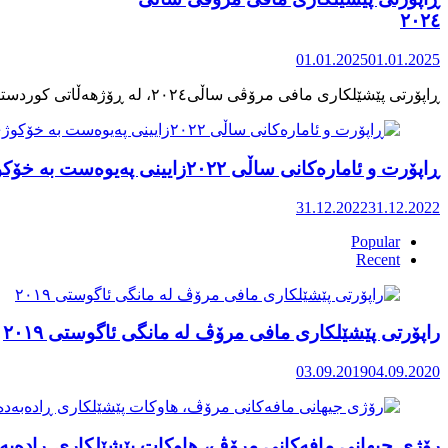
٢٠٢٤
01.01.2025
01.01.2025
ڕاپۆرت و ئامارەکانی ساڵی ٢٠٢٢زایینی پەیوەست بە خۆکوژی منداڵان لە کوردستان
31.12.2022
31.12.2022
Popular
Recent
راپۆرتی پێشێلكاری مافی مرۆڤ له‌ مانگی ئاگوستی ٢٠١٩
03.09.2019
04.09.2020
رۆژی جیهانی مافەکانی مرۆڤ، هاوکات پێشێلکاری ڕادەبەد