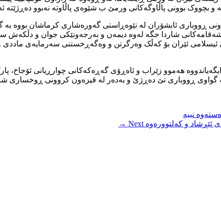
ەبوونی ڕووباری ئابشۆران لە نێوەڕاستی گەورەشاری کرماشان بووە بە 
ی شەقامەکانی شاردا جگە لەوە دیمەن و بەرجەونێکی جوان و دڵکەش سا
ئیسلامی ئێران بۆ کەڵک وەرگرتن و وەگەڕخستنی سەرمایەی ماددی و م
یگەیاندووە هەموو زێراب و ئاەڕۆی گەڕەکەکانی چوارڕیانی ئۆجاخ، پا
ستەوە نییە
رەی ئێڕشاد و کەلتوورەوە
Next →