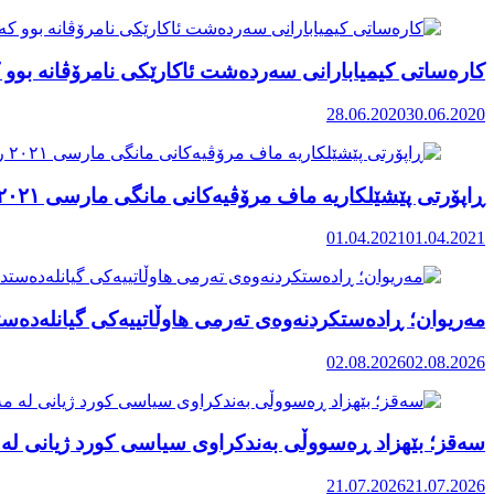
کارەساتی کیمیابارانی سەردەشت ئاکارێکی نامرۆڤانە بوو ک
28.06.2020
30.06.2020
ڕاپۆرتی پێشێلکاریە ماف مرۆڤیەکانی مانگی مارسی ٢٠٢١ رۆژهەڵاتی کوردستان
01.04.2021
01.04.2021
مەریوان؛ ڕادەستکردنەوەی تەرمی هاوڵاتییەکی گیانلەدەستد
02.08.2026
02.08.2026
سەقز؛ بێهزاد ڕەسووڵی بەندکراوی سیاسی کورد ژیانی لە 
21.07.2026
21.07.2026