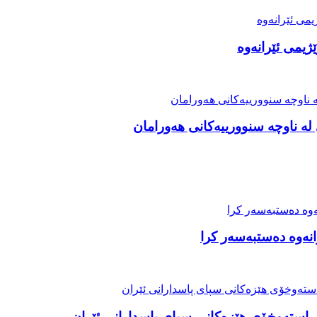
ژیمی ئێرانەوە
ە ناوچە سنوورییەکانی هەورامان
رانەوە دەستبەسەر کرا
استه‌وخۆی هێزەکانی سپای پاسدارانی ئێران