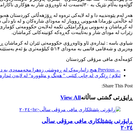
گۆلەوە بەڵام نێزیک بە ۳۰لەسەت لە ئاوەڕۆی شار بە هۆکاری ناکارامە و بچووک بوونی پاڵاوگەکانی ورمێ ب شێوەی پاڵاوتە نەبوو دەڕژێتە ئەم گۆلەوە.
هەر لەم پێوەندییە دا و لە لایەکی ترەوە لە ڕۆژهەڵاتی کوردستان ه
لە حاڵەتی نۆرمادا هەبوونی ڕووبار لە مەودای شارەکان و لە ناو دڵ
لە کرماشان و نەبوونی پرۆگرامێکی تکمە لەلایەن حکوومەتی کۆماری 
زێراب لە مودای شار و بەتایبەت گەڕەکە کۆنینەکانی کرماشان.
شیاوی باسە : ئیدارەی ئاو وئاوەڕۆی حکوومەتی ئێران لە کرماشان ڕا
وەزیری و شەقامی فاتمی بە مەودای ۵/۱۴ کیلۆمەتری بۆ ئەم بەستێنە گواوی ڕووباری تێ دەڕژێ و بەدەر لە قیزەون کروونی ڕوخساری شار ،بووە بەهۆی پیس بوونی ژینگەی ئەم ناوچەیە.
کۆمەڵەی مافی مرۆڤی کوردستان
← Previous
هیچ زانیارییەک لە ڕەوشتی زەهرا محەممەدی بە دە
ئیلام / ڕێگری لە چاپی کتێبی ” هەنگ و مێلوورە” لە لایەن ئیدا
Share This Post:
ڕاپۆڕتی گشتی ساڵانه
View All
ڕاپۆرتی پێشێلکاری مافی مرۆڤی ساڵی
٢٠٢٤