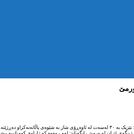
ورمێ
تە گۆلی ورمێ ـوە.
نگەی ئێران لە ورمێ ڕایگەیاند: لەو ڕوەوە کە ژاراوی کومپانییە پیش