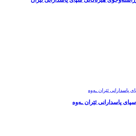
 سپای پاسدارانی ئێران ـەوە