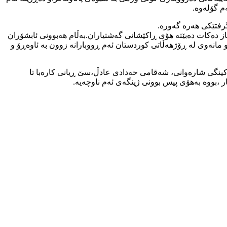
گرفتێکی هەرە گەورە.
ز دەکات دەبێتە هۆی ڕاکێشانی گەشتیاران.بەڵام هەبوونی ئابشۆران
انەوی لە ڕۆژهەڵاتی کوردستان ئەم ڕووبارانە زوون بە ئاوەڕۆ و
رکینگی شارەوانی، شەقامی حەدادی عادڵ،سێ ڕیانی کارەبا تا