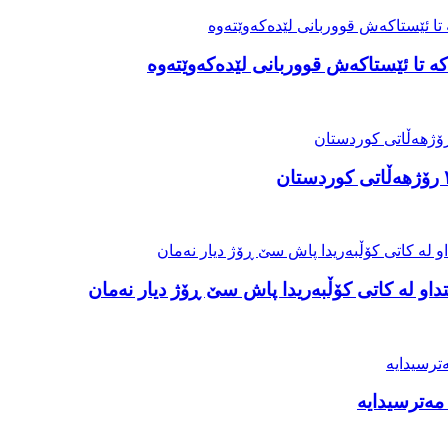
ە تا ئێستاکەش قووربانی لێدەکەوێتەوە
او لە کاتی کۆڵبەریدا پاش سێ ڕۆژ دیار نەمان
مەترسیدایە