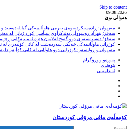
Skip to content
09.08.2026
هەواڵی نوێ
مەریوان؛ ڕادەستکردنەوەی تەرمی هاوڵاتییەکی گیانلەدەستداو ل
سەقز؛ بێهزاد ڕەسووڵی بەندکراوی سیاسی کورد ژیانی لە مەتر
سەقز؛ دەسبەسەری دوو گەنج لەلایەن هێزە ئەمنییەکانی ڕێژیمی
کوژرانی هاوڵاتییەکی خەڵکی سەردەشت لە کاتی کۆڵبەری لە نا
مەریوان و ڕوانسەر؛ کوژرانی دوو هاوڵاتی لە کاتی کۆڵبەریدا 
پەیڕەو و پڕۆگرام
پێوەندی
ئەندامەتی
كۆمه‌ڵه‌ی مافی مرۆڤی کوردستان