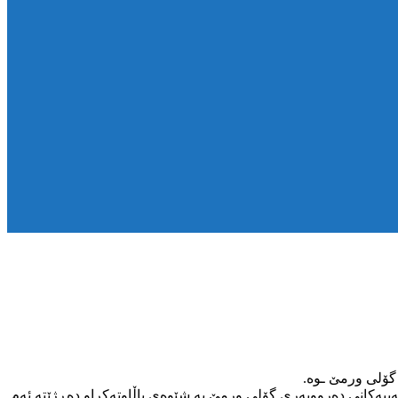
ەییەکانی دەرووبەری گۆلی ورمێ بە شێوەی پاڵاوتەکراو دەڕژێتە ئەم