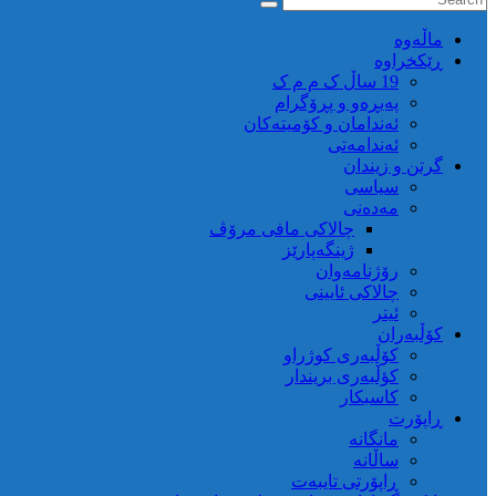
ماڵه‌وه‌
ڕێکخراوە
19 ساڵ ک م م ک
پەیڕەو و پڕۆگرام
ئەندامان و کۆمیتەکان
ئەندامەتی
گرتن و زیندان
سیاسی
مەدەنی
چالاکی مافی مرۆڤ
ژینگەپارێز
رۆژنامەوان
چالاکی ئایینی
ئیتر
کۆڵبەران
کۆڵبەری کوژراو
کؤڵبەری بریندار
کاسبکار
ڕاپۆرت
مانگانە
ساڵانە
ڕاپۆرتی تایبەت