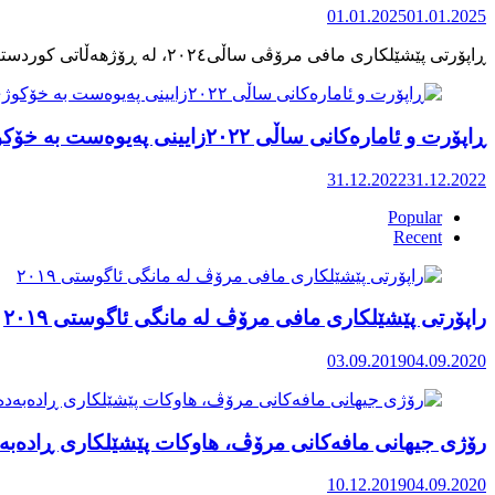
01.01.2025
01.01.2025
ڕاپۆرت و ئامارەکانی ساڵی ٢٠٢٢زایینی پەیوەست بە خۆکوژی منداڵان لە کوردستان
31.12.2022
31.12.2022
Popular
Recent
راپۆرتی پێشێلكاری مافی مرۆڤ له‌ مانگی ئاگوستی ٢٠١٩
03.09.2019
04.09.2020
رۆژی جیهانی مافەکانی مرۆڤ، هاوکات پێشێلکاری ڕادەبەد
10.12.2019
04.09.2020