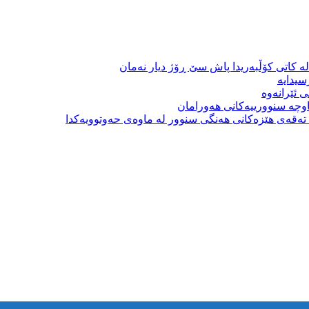
ە کاتی کۆڵبەریدا پاش سێ ڕۆژ دیار نەمان
سیدایە
 ئێرانەوە
وچە سنوورییەکانی هەورامان
بە تەقەی هێزەکانی هەنگی سنوور لە ماوەی حەوتوویەکدا