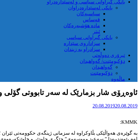
بانکی گیراوانی سیاسی و لەسێدارەدراو
بانکی لەسێدارەدراوان
سیاسیەکان
قەساس
مادە هۆشبەرەکان
ئیتر
بانکی گیراوانی سیاسی
سزاداروی سێدارە
سزادراو بە زیندان
تیرۆری دەوڵەتی
دۆکیومێنت/ گەواهیدان
گەواهیدان
دۆکیومێنت
ماڵەوە
ئاوەڕۆی شار بزمارێک لە سەر تابووتی گۆلی 
20.08.2019
20.08.2019
KMMK:
بە گوێرەی هەواڵێکی بڵاوکراوە لە سزمانی ژینگەی حکوومەتی ئێران ؛ نێزیک بە ۳۰ لەسەت لە ئاوەڕۆی شار بە شێوەی پاڵاتەنەکراو دەڕژێ
لەم پێوەندییەدا ” سەعید مووسەوی” جێگری چاودێر و خاوێنکەرەوەی ژی