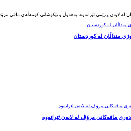
ەری مافەکانی مرۆڤ لە لایەن ئێرانەوە