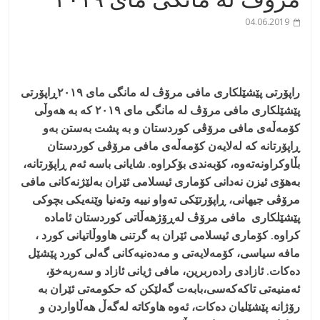
04.06.2019
راپۆرتی پێشێلكاری مافی مرۆڤ له‌ مانگی مای ٢٠١٩
ڕاپۆرتی
پێشێلكاری مافی مرۆڤ له‌ مانگی مای
۲۰۱
٩ کە بە هەوڵی
کۆمەڵەی مافی مرۆڤی کوردستان و بە پشت بەستن بەو
ڕاپۆرتانە کە لەلایەن كۆمه‌ڵه‌ی مافی مرۆڤی کوردستان
بڵاوکراونەتەوە، کۆبەندی بۆکراوە. شایانی باسە ئەم ڕاپۆرتانە،
بەهۆی ئیزن نەدانی کۆماری ئیسلامی ئێران بەلێژنەکانی مافی
مرۆڤی جیهانی، ڕاپۆرتێکی تەواو نییە وتەنیا وێنەیکی بچوکی
پێشێلکاری مافی مرۆڤ لەڕۆژهەڵاتی کوردستان ئامادە
کراوە. کۆماری ئیسلامی ئێران بە گرتنی هاووڵاتیانی کورد ،
مافە سیاسی، کۆمەلایەتی و مەدەنیەکانی گەلی کورد پێشێل
دەکات. ئازادی رادەربرین، مافی ژیانی ئازاد و سەربەخۆ،
ئەمنیەتی تاکەکەسی،بابەت گەلێکن کە حکومەتی ئێران بە
رۆژانە پێشێلیان دەکات، ئەوە هاوکاتە لەگەڵ هەڵاواردن و