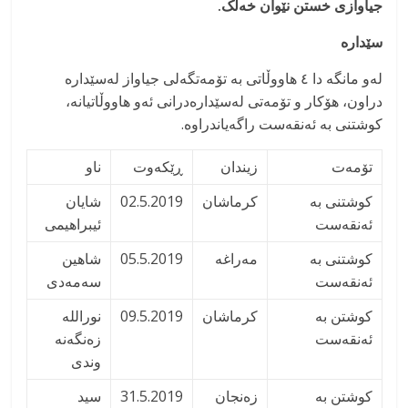
جیاوازی خستن نێوان خەڵک
.
سێدارە
لەو مانگە دا ٤ هاووڵاتی بە تۆمەتگەلی جیاواز لەسێدارە
دراون، هۆکار و تۆمەتی لەسێدارەدرانی ئەو هاووڵاتیانە،
کوشتنی بە ئەنقەست راگەیاندراوە.
تۆمەت
زیندان
ڕێکەوت
ناو
کوشتنی بە
کرماشان
02.5.2019
شایان
ئەنقەست
ئیبراهیمی
کوشتنی بە
مەراغە
05.5.2019
شاهین
ئەنقەست
سەمەدی
کوشتن بە
کرماشان
09.5.2019
نورالله
ئەنقەست
زەنگەنه
وندی
کوشتن بە
زەنجان
31.5.2019
سید