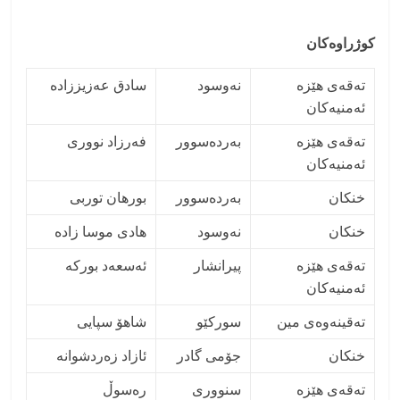
کوژراوەکان
تەقەی هێزە
نەوسود
سادق عەزیززادە
ئەمنیەکان
تەقەی هێزە
بەردەسوور
فەرزاد نووری
ئەمنیەکان
خنکان
بەردەسوور
بورهان توربی
خنکان
نەوسود
هادی موسا زادە
تەقەی هێزە
پیرانشار
ئەسعەد بورکە
ئەمنیەکان
تەقینەوەی مین
سورکێو
شاهۆ سپایی
خنکان
جۆمی گادر
ئازاد زەردشوانە
تەقەی هێزە
سنووری
رەسوڵ