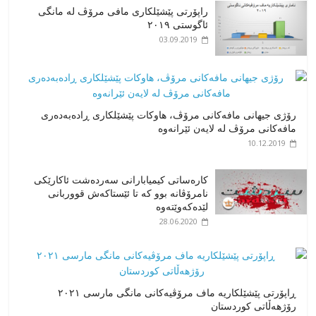
راپۆرتی پێشێلكاری مافی مرۆڤ له‌ مانگی
ئاگوستی ٢٠١٩
03.09.2019
رۆژی جیهانی مافەکانی مرۆڤ، هاوکات پێشێلکاری ڕادەبەدەری
مافەکانی مرۆڤ لە لایەن ئێرانەوە
10.12.2019
کارەساتی کیمیابارانی سەردەشت ئاکارێکی
نامرۆڤانە بوو کە تا ئێستاکەش قووربانی
لێدەکەوێتەوە
28.06.2020
ڕاپۆرتی پێشێلکاریە ماف مرۆڤیەکانی مانگی مارسی ٢٠٢١
رۆژهەڵاتی کوردستان