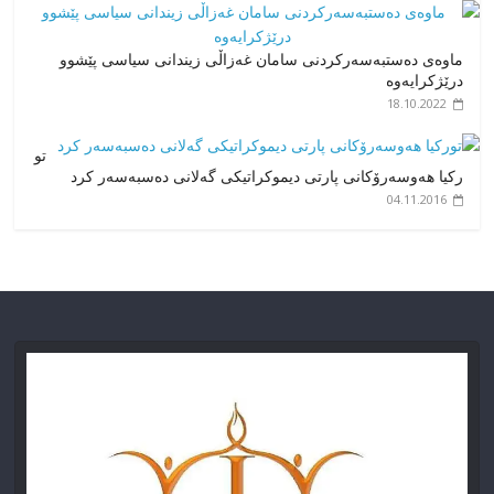
ماوەی دەستبەسەرکردنی سامان غەزاڵی زیندانی سیاسی پێشوو
درێژکرایەوە
18.10.2022
تو
رکیا هەوسەرۆکانی پارتی دیموکراتیکی گەلانی دەسبەسەر کرد
04.11.2016