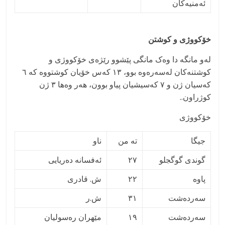
ئەمنیەکان
خۆکووژی و کوشتن
لەو مانگە دا وەک مانگی پێشوو رێژەی خۆکووژی و
کوشتنەکان لەسەرەوە بوو، ١٣ کەس خۆیان کوشتووە کە ٦
کەسیان ژن و ٧ کەسیشیان پیاو بوون، هەر وەها ٣ ژن
کوژراون..
خۆکووژی
جیگا
ته من
ناو
گوندی گوگجلو
٢٧
ئەفسانه دەریایی
پاوه
٢٢
ش. قادری
سەردەشت
٣١
ش.ر
سەردەشت
١٩
مێهران رەسولیان