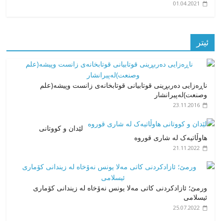
01.04.2021
ئیتر
ناڕەزایی دەربڕینی قوتابیانی قوتابخانەی زانست وپیشە(علم
وصنعت)لەپیرانشار
23.11.2016
لێدان و کووتانی
هاوڵاتیەک لە شاری قوروە
21.11.2022
ورمێ؛ ئازادکردنی کاتی مەلا یونس نەۆخاە لە زیندانی کۆماری
ئیسلامی
25.07.2022