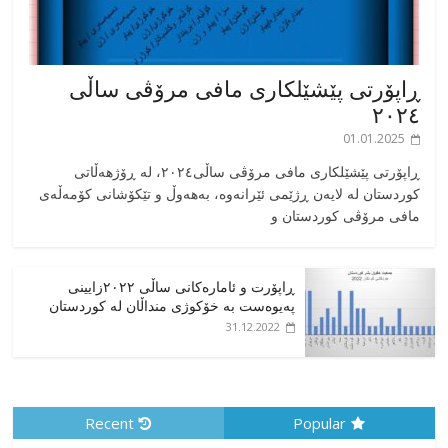
ڕاپۆرتی پێشێلکاری مافی مرۆڤی ساڵی
٢٠٢٤
01.01.2025
‎ڕاپۆرتی پێشێلکاری مافی مرۆڤی ساڵی٢٠٢٤، له ڕۆژهەڵاتی
کوردستان له لایەن ڕژێمی ئێرانەوە، بە‎هەوڵ و تێکۆشانی کۆمەڵەی
مافی مرۆڤی کوردستان و
ڕاپۆرت و ئامارەکانی ساڵی ٢٠٢٢زایینی
پەیوەست بە خۆکوژی منداڵان لە کوردستان
31.12.2022
Recent
Popular