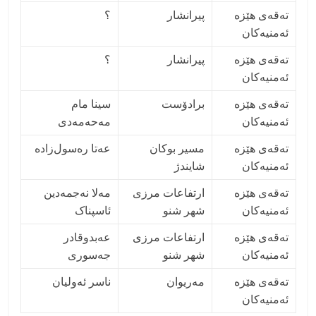
تەقەی هێزە
پیرانشار
؟
ئەمنیەکان
تەقەی هێزە
پیرانشار
؟
ئەمنیەکان
تەقەی هێزە
برادۆست
سینا مام
ئەمنیەکان
مەحەمەدی
تەقەی هێزە
مسیر بوکان
عەتا رەسول‌زاده
ئەمنیەکان
شایندژ
تەقەی هێزە
ارتفاعات مرزی
مەلا نەجمە‌دین
ئەمنیەکان
شهر شنو
ئاسپناک
تەقەی هێزە
ارتفاعات مرزی
عەبدوقادر
ئەمنیەکان
شهر شنو
جەسوری
تەقەی هێزە
مەریوان
ناسر ئەولیان
ئەمنیەکان