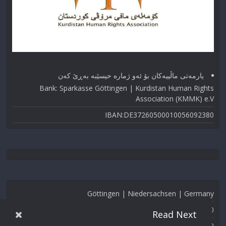
یارمەتی ماڵییەکان بۆ ئەو ژماره حیسێبە بەڕێ کەن
Bank: Sparkasse Göttingen | Kurdistan Human Rights
Association (KMMK) e.V
IBAN:DE37260500010056092380
Göttingen | Niedersachsen | Germany
Phone: (0049) 00000
Read Next
Fax: (0049) 000-000