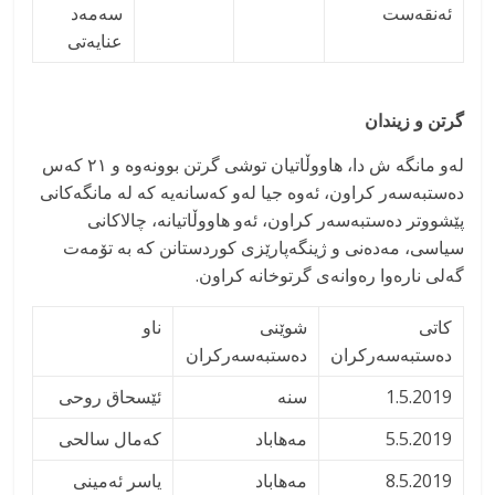
ئەنقەست
سەمەد
عنایەتی
گرتن و زیندان
لەو مانگە ش دا، هاووڵاتیان توشی گرتن بوونەوە و ٢١ کەس
دەستبەسەر کراون، ئەوە جیا لەو کەسانەیە کە لە مانگەکانی
پێشووتر دەستبەسەر کراون، ئەو هاووڵاتیانە، چالاکانی
سیاسی، مەدەنی و ژینگەپارێزی کوردستانن کە بە تۆمەت
گەلی نارەوا رەوانەی گرتوخانە کراون.
کاتی
شوێنی
ناو
دەستبەسەرکران
دەستبەسەرکران
1.5.2019
سنه
ئێسحاق روحی
5.5.2019
مەهاباد
کەمال سالحی
8.5.2019
مەهاباد
یاسر ئەمینی