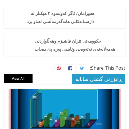
هەورامان/ ئاگر کەوتنەوە ۳ هێکتار لە
دارستانەکانی هانەگەرمەڵەـی لەناو برد
حکوومەتی ئێران فاشیزم وهەڵاواردنی
هەمەلایەنەی نەتەوەیی وئاینیی پەرە پێ دەدات
Share This Post:
ڕاپۆڕتی گشتی ساڵانه
View All