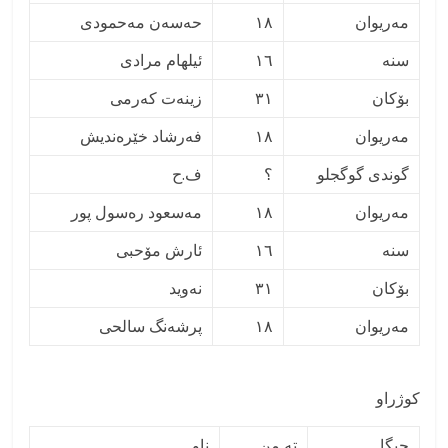
مەریوان
١٨
حەسەن مەحمودی
سنه
١٦
ئیلهام مرادى
بۆکان
٣١
زینەت کەرمی
مەريوان
١٨
فەرشاد خێرەنديش
گوندی گوگجلو
؟
ف.ح
مەریوان
١٨
مەسعود رەسول پور
سنه
١٦
ئارش مۆحبی
بۆکان
٣١
نەوید
مەريوان
١٨
پرشەنگ سالحی
کوژراو
جیگا
ته من
ناو