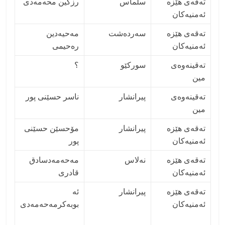
تەقەی هێزە
سلماس
رزگین محەمەدی
ئەمنیەکان
تەقەی هێزە
سەردەشت
مەحیەدین
ئەمنیەکان
رەحيمى
تەقینەوەی
سورکێو
؟
مین
تەقینەوەی
پیرانشار
ناسر حسێنى پور
مین
تەقەی هێزە
پیرانشار
مۆحسێن حسێنى
ئەمنیەکان
پور
تەقەی هێزە
نەلاس
مەحەمەدسادق
ئەمنیەکان
قادری
تەقەی هێزە
پیرانشار
ئە
ئەمنیەکان
بوبەکرمەحەمەدی