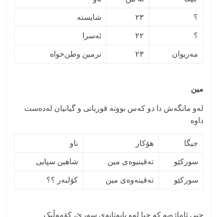
؟
٢٣
شایستە
؟
٢٢
ئەسرا
مەریوان
٢٣
نرمین وطن‌خواه
مین
لەو مانگەش دا دو کەس بوونە قوربانی و گیانیان لەدەست
داوە
جیگا
هۆکار
ناو
سورکێو
تەقینیوەی مین
شاهین سپایی
سورکێو
تەقینەوەی مین
کۆلبەر ؟؟
جیی ئاماژەیە کە جیا لەو بابەتانەی سەرێ، کۆمەڵیک