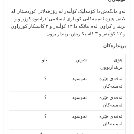
لەو مانگەش دا کۆمەڵیک کۆڵبەر لە رۆژهەلاتی کوردستان لە
لایەن هێزە ئەمنیەکانی کۆماری ئیسلامی ئێرانەوە کوژراو و
بریندار کراون. لەم مانگە دا ١٣ کۆڵبەر و ٣ کاسبکار کوژراون
و ١٢ کۆڵبەر و ٣ کاسبکاریش بریندار بوون.
بریندارەکان
هۆی
شوێن
ناو
برینداربوون
تەقەی هێزە
نەوسود
­؟
ئەمنیەکان
تەقەی هێزە
نەوسود
؟
ئەمنیەکان
تەقەی هێزە
نەوسود
؟
ئەمنیەکان