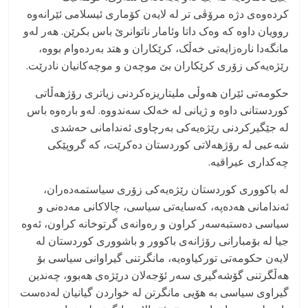
کردەوەی دژە مرۆڤی تر لە لایەن کۆماری ئیسلامی ئێرانەوە
روویان داوە کە وەک داتا وئامار ناتوانرێ باس بکرێن. هەر لەو
مانگەدا نارەزایەتی خەڵک، کرێکاران و هتد بەردەوام بووە،
رێژەیەکی زۆری کرێکاران بێ موچەن و موچەکانیان نادرێت.
حکومەتی ئێران هەوڵی ملیتاریزەکردنی زیاتری رۆژهەڵاتی
کوردستانی داوە و ژیانی لە خەلک سەندووە. لەو بارەوە باس
لە جێگیرکردنی رێژەیەکی بەرچاوی ئەندامانی حەشدی
شەعبی لە رۆژهەلاتی کوردستان دەکرێت، کە گروپێکی
چەکداری عیراقیە.
لە باکووری کوردستان رێژەیەکی زۆری سیاستمەدەران،
ئەندامانی هەدەپە، کەسایەتی سیاسی، چالاکانی مەدەنی و
سیاسی دەستبەسەر کراون و رەوانەی گرتوخانە کراون، ئەوە
جیا لە بۆمبارانی رۆژانەی باکوور و باشووری کوردستان لە
لایەن حکومەتی تورکیاوەیە، مانگرتنی گیراوانی سیاسی بۆ
هەڵگرتنی گۆشەگیری سەر ئۆجەلان درێژەی هەبوو، چەندین
گیراوی سیاسی بە هۆیی مانگرتن لە خواردن گیانیان لەدەست