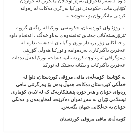
داوە. لەسەر داخوازی بەرێز ئۆجالان مانگرتن لە خواردن
کۆتایی هات، حکومەتی تورکیا بەرگری دەکات لە رەوانە
کردنی مانگرتوان بۆ نەخۆشخانە.
لە رۆژئاوای کوردستان، حکومەتی تورکیا لە رێگەی گروپە
تێرۆریستەکانی چەندین تەقینەوەی لەناو خەڵک دا ئەنجام داوە
و خەڵکانی زۆر بریندار بوون و گیانیان لەدەست داوە. لە
عەفرین داگیرکاری بەردەوامە و تورکیا هەوڵی گۆرینی
دیمۆگرافی ئەو ناوچە کوردستانیە دەدات، تورکیا هەڵ دەدات
عەفرین داگیرکات و بیکاتە بەشێک لە تورکیا..
لە کۆتاییدا کۆمەڵەی مافی مرۆڤی کوردستان، داوا لە
خەڵکی کوردستان دەکات، هەوڵ بدەن بۆ وەرگرتنی مافی
ڕەوای خۆیان و هەر جۆرە پێشێلکاریەک کە لە لایەن کۆماری
ئیسلامی ئێران لە مەڕ ئەوان دەکرێت، لەقاو بدەن و دەنگی
خۆیان بە خەڵکانی جیهان بگەیەنن
.
کۆمەڵەی مافی مرۆڤی کوردستان