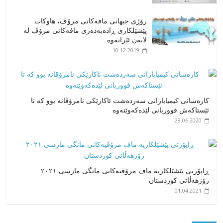
رۆژی جیهانی مافەکانی مرۆڤ، هاوکات
پێشێلکاری ڕادەبەدەری مافەکانی مرۆڤ لە
لایەن ئێرانەوە
10.12.2019
کارەساتی کیمیابارانی سەردەشت ئاکارێکی نامرۆڤانە بوو کە تا
ئێستاکەش قووربانی لێدەکەوێتەوە
28.06.2020
ڕاپۆرتی پێشێلکاریە ماف مرۆڤیەکانی مانگی مارسی ٢٠٢١
رۆژهەڵاتی کوردستان
01.04.2021