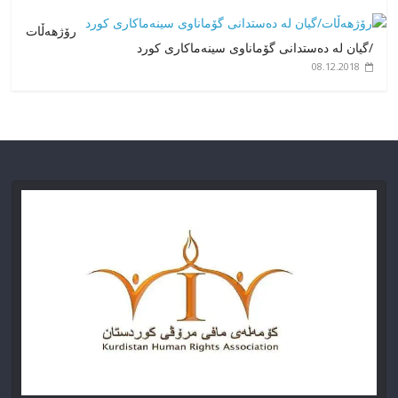
رۆژهەڵات
/گیان لە دەستدانی گۆماناوی سینەماکاری کورد
08.12.2018