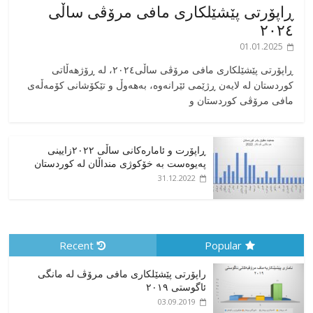
ڕاپۆرتی پێشێلکاری مافی مرۆڤی ساڵی
٢٠٢٤
01.01.2025
‎ڕاپۆرتی پێشێلکاری مافی مرۆڤی ساڵی٢٠٢٤، له ڕۆژهەڵاتی
کوردستان له لایەن ڕژێمی ئێرانەوە، بە‎هەوڵ و تێکۆشانی کۆمەڵەی
مافی مرۆڤی کوردستان و
ڕاپۆرت و ئامارەکانی ساڵی ٢٠٢٢زایینی
پەیوەست بە خۆکوژی منداڵان لە کوردستان
31.12.2022
Recent
Popular
راپۆرتی پێشێلكاری مافی مرۆڤ له‌ مانگی
ئاگوستی ٢٠١٩
03.09.2019