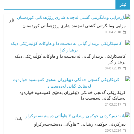
ئیتر
ناڕ
ەزایی ومانگرتنی گشتی لەچەند شاری ڕۆژهەڵاتی کوردستان
03.04.2018
کاسبکارێکی بریندار گیانی لە دەست دا و هاوکات کۆڵبەرێکی دیکە
بریندار کرا
04.07.2019
کرێکارێکی گەنجی خەڵکی دێهلوڕان بەهۆی کەوتنەوە خوارەوە
لەبینایک گیانی لەدەست دا
21.03.2017
بانە؛
دەرکردنی حوکمئ زیندانی ٣ هاوڵاتی دەستبەسەرکراو
25.01.2024