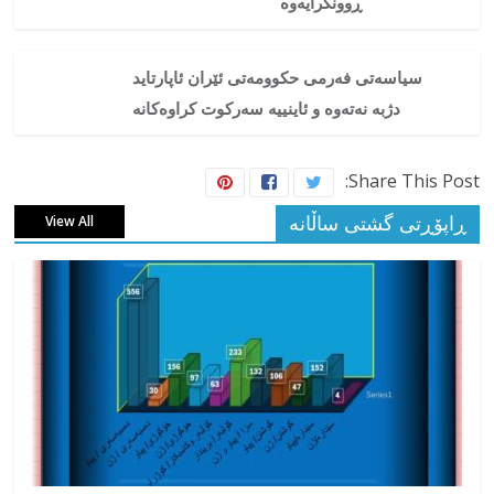
ڕوونکرایەوە
سیاسەتی فەرمی حکوومەتی ئێران ئاپارتاید
دژبە نەتەوە و ئاینییە سەرکوت کراوەکانە
Share This Post:
ڕاپۆڕتی گشتی ساڵانه
View All