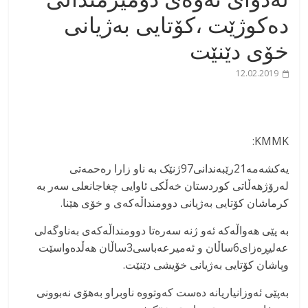
دەکوژێت ،کۆتایی بەژیانی
خۆی دێنێت
12.02.2019
KMMK:
یەکشەمە21رێبەندانی97ژنێک بە ناو زارا رەحمەتی
لەرۆژهەڵاتی کوردستان خەڵکی ئاوایی چغاجانعلی سەر بە
کرماشان کۆتایی بەژیانی دوومنداڵەکەی و خۆی هێنا.
بە پێی هەواڵەکە ئەو ژنە سەرەتا دوومنداڵەکەی بەناوگەلی
عەلیڕەزای6ساڵان و ئەمیرعەباسی3ساڵان هەڵدەواسێت
وپاشان کۆتایی بەژیانی خۆیشی دێنێت.
بەپێی ئەوزانیاریانە دەست کەوتووە ناوبراو بەهۆی نەبوونی