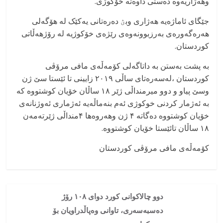
وهەژاریەوە دەستی داوەتە خۆکوژی.
جێگای ئاماژەیە هەژاری وبؽ دەرەتانی یەکێک لە هۆگەلی
هەرەگەورەی بەرزبوونەوەی رێژەی خۆکوژیە لە رۆژهەڵاتی
کوردستان.
بە پشت بەستن بە داتاگەلی کۆمەڵەی مافی مرۆڤی
کوردستان ،لەسەرەتای ساڵی ۲۰۱۹ زایینی تا ئێستا سێ ژن
وسێ پیاو و دوو میرمنداڵی ژێر ۱۸ ساڵان خۆیان کوشتووە کە
بە ئەژمار کردنی خوکوژی ئەم بنەماڵەیە ئەژماری ئەوژنانەی
خۆیان کوشتووە دەگاتە ۴ ژن وهەروەها ۴منداڵی ژێرتەمەن
۱۸ ساڵان تائێستا خۆیان کوشتووە.
کۆمەڵەی مافی مرۆڤی کوردستان
دوو چالاکوانی کورد دوای ۱۰٨ رۆژ
دەسبەسەری، تاوانی وەپاڵدراویان بۆ