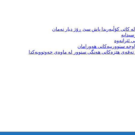
ە کاتی کۆڵبەریدا پاش سێ ڕۆژ دیار نەمان
سیدایە
 ئێرانەوە
وچە سنوورییەکانی هەورامان
بە تەقەی هێزەکانی هەنگی سنوور لە ماوەی حەوتوویەکدا