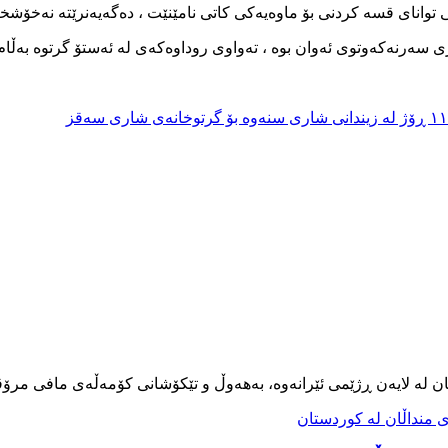
نی توانای قسە کردنی بۆ ماوەیەکی کاتی نامێنێت ، دەگەیەنرێتە نەخۆش
ی سەرنەکەوتوی ئەوان بوە ، تەواوی روداوەکەی لە ئەستۆ گرتوە بەڵام 