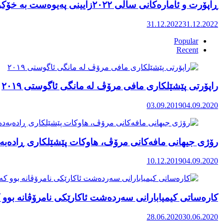
ڕاپۆرت و ئامارەکانی ساڵی ٢٠٢٢زایینی پەیوەست بە خۆکوژی منداڵان لە کوردستان
31.12.2022
31.12.2022
Popular
Recent
راپۆرتی پێشێلكاری مافی مرۆڤ له‌ مانگی ئاگوستی ٢٠١٩
03.09.2019
04.09.2020
رۆژی جیهانی مافەکانی مرۆڤ، هاوکات پێشێلکاری ڕادەبەد
10.12.2019
04.09.2020
کارەساتی کیمیابارانی سەردەشت ئاکارێکی نامرۆڤانە بوو ک
28.06.2020
30.06.2020