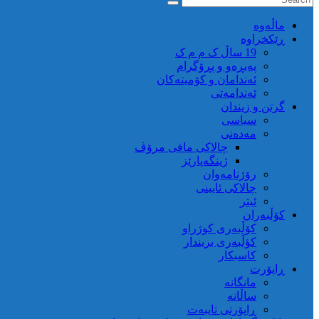
ماڵه‌وه‌
ڕێکخراوە
19 ساڵ ک م م ک
پەیڕەو و پڕۆگرام
ئەندامان و کۆمیتەکان
ئەندامەتی
گرتن و زیندان
سیاسی
مەدەنی
چالاکی مافی مرۆڤ
ژینگەپارێز
رۆژنامەوان
چالاکی ئایینی
ئیتر
کۆڵبەران
کۆڵبەری کوژراو
کؤڵبەری بریندار
کاسبکار
ڕاپۆرت
مانگانە
ساڵانە
ڕاپۆرتی تایبەت