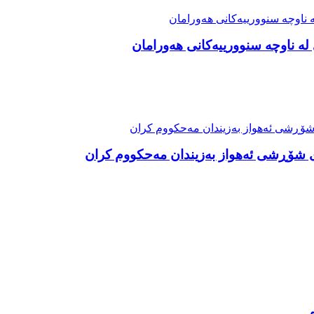
ە ناوچە سنوورییەکانی هەورامان
شۆڕشی ئەهواز بەزیندان مەحکووم کران