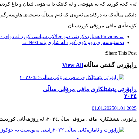
ئەم کچە کوردە کە بە بێهۆشی و لە کاتێک دا بە هۆیی لێدان و داغ کرد
دایکی مناڵەکە بە درکاندنی ئەوەی کە ئەم منداڵە نەتیجەی هاوسەرگیر
کۆمەڵەی مافی مرۆڤی کوردستان
← Previous
هەناردەکردنی دوو چالاکی سیاسی کورد لە دوای ۱۱۰ ڕۆژ لە زیندانی شاری سنەوە بۆ گرتوخانەی شاری سەقز
دەستبەسەری دوو لاوی کورد لە شاری بانە
Next →
Share This Post:
ڕاپۆڕتی گشتی ساڵانه
View All
ڕاپۆرتی پێشێلکاری مافی مرۆڤی ساڵی
٢٠٢٤
01.01.2025
01.01.2025