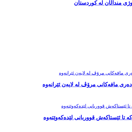
ەری مافەکانی مرۆڤ لە لایەن ئێرانەوە
ە تا ئێستاکەش قووربانی لێدەکەوێتەوە