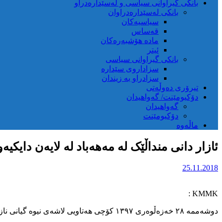
بانکی گیراوانی سیاسی و لەسێدارەدراو
بانکی لەسێدارەدراوان
سیاسیەکان
قەساس
مادە هۆشبەرەکان
ئیتر
بانکی گیراوانی سیاسی
سزاداروی سێدارە
سزادراو بە زیندان
تیرۆری دەوڵەتی
دۆکیومێنت/ گەواهیدان
گەواهیدان
دۆکیومێنت
ماڵەوە
ئازار دانی منداڵێک لە مەهەباد لە لایەن دایکیەو
25.11.2018
KMMK :
دوشەممە ۲۸ خەزەڵوەری ۱۳۹۷ کۆچی هەتاویی لاشەی نیوە گیانی نازەنین ، کچە کوردی ٦ ساڵانی خەڵکی مەهاباد بە هۆیی لێدان و پێدادان بە بێهۆشی دەگەیەنرێتە نەخۆشخانە .