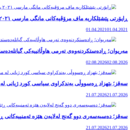
ڕاپۆرتی پێشێلکاریە ماف مرۆڤیەکانی مانگی مارسی ٢٠٢١ رۆژهەڵاتی کوردستان
01.04.2021
01.04.2021
مەریوان؛ ڕادەستکردنەوەی تەرمی هاوڵاتییەکی گیانلەدەستد
02.08.2026
02.08.2026
سەقز؛ بێهزاد ڕەسووڵی بەندکراوی سیاسی کورد ژیانی لە 
21.07.2026
21.07.2026
سەقز؛ دەسبەسەری دوو گەنج لەلایەن هێزە ئەمنییەکانی ڕێ
21.07.2026
21.07.2026