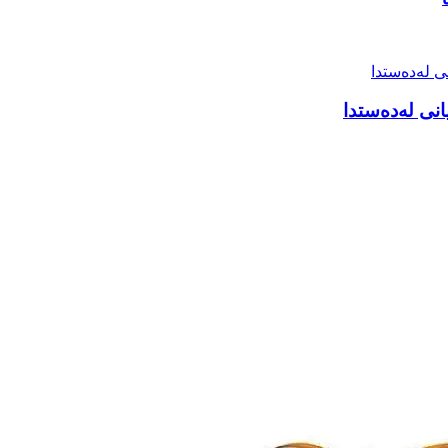
انی لەدەستدا