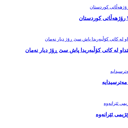
او لە کاتی کۆڵبەریدا پاش سێ ڕۆژ دیار نەمان
مەترسیدایە
ژیمی ئێرانەوە