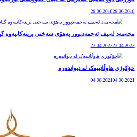
29.06.2018
29.06.2018
محەمەد لەتیف ئەحمەدپوور بەهۆی سەختی برینەکانیەوە گی
23.04.2023
23.04.2023
خۆکوژی هاوڵاتییەک لە دیواندەرە
04.08.2021
04.08.2021