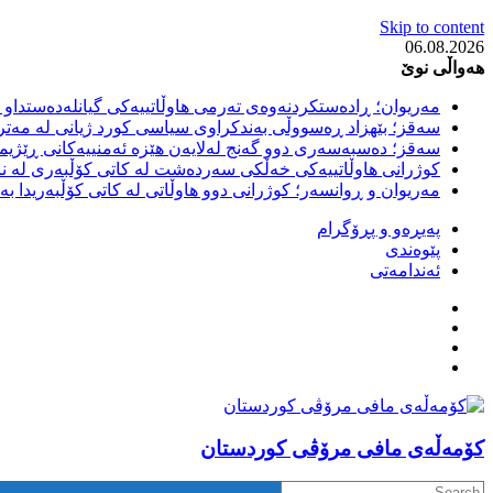
Skip to content
06.08.2026
هەواڵی نوێ
مەریوان؛ ڕادەستکردنەوەی تەرمی هاوڵاتییەکی گیانلەدەستداو ل
سەقز؛ بێهزاد ڕەسووڵی بەندکراوی سیاسی کورد ژیانی لە مەتر
سەقز؛ دەسبەسەری دوو گەنج لەلایەن هێزە ئەمنییەکانی ڕێژیمی
کوژرانی هاوڵاتییەکی خەڵکی سەردەشت لە کاتی کۆڵبەری لە نا
مەریوان و ڕوانسەر؛ کوژرانی دوو هاوڵاتی لە کاتی کۆڵبەریدا 
پەیڕەو و پڕۆگرام
پێوەندی
ئەندامەتی
كۆمه‌ڵه‌ی مافی مرۆڤی کوردستان