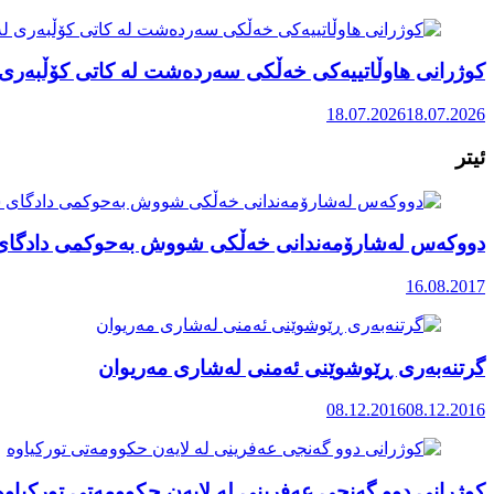
کوژرانی هاوڵاتییەکی خەڵکی سەردەشت لە کاتی کۆڵبەری ل
18.07.2026
18.07.2026
ئیتر
دووکەس لەشارۆمەندانی خەڵکی شووش بەحوکمی دادگای 
16.08.2017
گرتنەبەری ڕێوشوێنی ئەمنی لەشاری مەریوان
08.12.2016
08.12.2016
کوژرانی دوو گەنجی عەفرینی لە لایەن حکوومەتی تورکیاوە