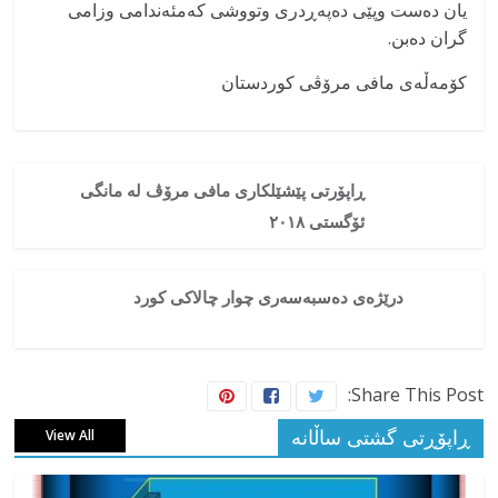
یان دەست وپێی دەپەڕدری وتووشی کەمئەندامی وزامی
گران دەبن.
کۆمەڵەی مافی مرۆڤی کوردستان
ڕاپۆرتی پێشێلكاری مافی مرۆڤ له‌ مانگی
ئۆگستی ۲۰۱٨
درێژەی دەسبەسەری چوار چالاکی کورد
Share This Post:
ڕاپۆڕتی گشتی ساڵانه
View All