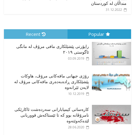
منداڵان لە کوردستان
31.12.2022
Recent
Popular
راپۆرتی پێشێلكاری مافی مرۆڤ له‌ مانگی
ئاگوستی ٢٠١٩
03.09.2019
رۆژی جیهانی مافەکانی مرۆڤ، هاوکات
پێشێلکاری ڕادەبەدەری مافەکانی مرۆڤ لە
لایەن ئێرانەوە
10.12.2019
کارەساتی کیمیابارانی سەردەشت ئاکارێکی
نامرۆڤانە بوو کە تا ئێستاکەش قووربانی
لێدەکەوێتەوە
28.06.2020