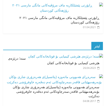
ڕاپۆرتی پێشێلکاریە ماف مرۆڤیەکانی مانگی مارسی ٢٠٢١
رۆژهەڵاتی کوردستان
01.04.2021
ئیتر
سنە؛ درێژەی
هێرشی کیمیایی بۆ قوتابخانەکانی کچان
26.04.2023
سەرەڕای هەبوونی ماتەوزە (پتانسیل)ی هەرەزۆری شاری بۆکان
بۆبەرهەمهێنانی قاقەز،سەرچاوەکانی ئەم دەڤەرە خاوفرۆشی
دەکرێت
04.08.2017