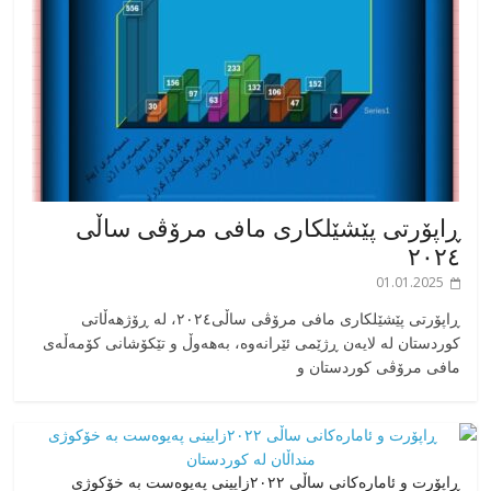
ڕاپۆرتی پێشێلکاری مافی مرۆڤی ساڵی
٢٠٢٤
01.01.2025
‎ڕاپۆرتی پێشێلکاری مافی مرۆڤی ساڵی٢٠٢٤، له ڕۆژهەڵاتی
کوردستان له لایەن ڕژێمی ئێرانەوە، بە‎هەوڵ و تێکۆشانی کۆمەڵەی
مافی مرۆڤی کوردستان و
ڕاپۆرت و ئامارەکانی ساڵی ٢٠٢٢زایینی پەیوەست بە خۆکوژی