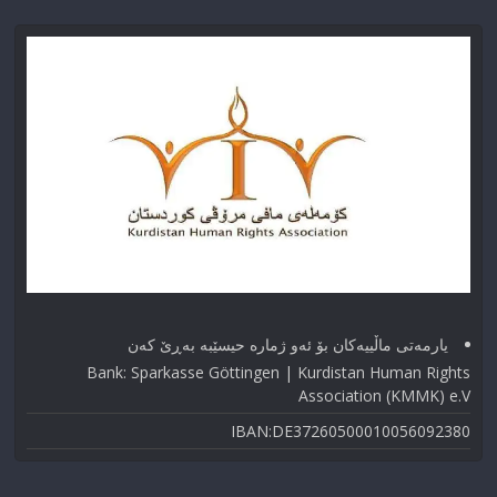
یارمەتی ماڵییەکان بۆ ئەو ژماره حیسێبە بەڕێ کەن
Bank: Sparkasse Göttingen | Kurdistan Human Rights
Association (KMMK) e.V
IBAN:DE37260500010056092380