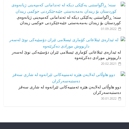
سنە؛ ڕاگواستنی یەکێکی دیکە لە ئەندامانی کەمپەینی ژیانەوەی
کوردستان بۆ زیندان بەمەبەستی جێبەجێکردنی حوکمی زیندان
01.09.2022
لە ئیدارەی ئیتلاعاتی کۆماری ئیسلامی ئێران دۆسێیەکی نوێ لەسەر
داریووش مورادی دەکرێتەوە
20.02.2021
دوو هاوڵاتی لەلایەن هێزە ئەمنییەکانی ئێرانەوە لە شاری سەقز
دەستبەسەرکران
30.01.2022