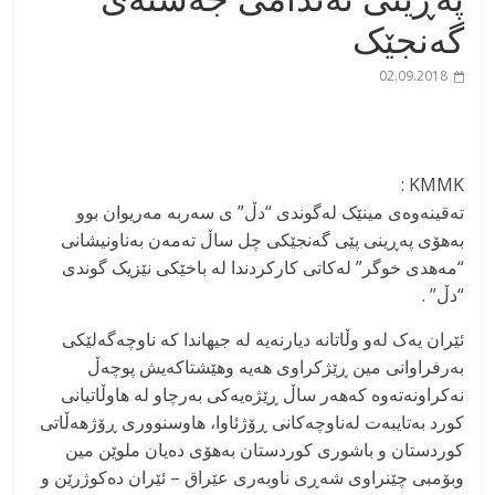
گەنجێک
02.09.2018
KMMK :
تەقینەوەی مینێک لەگوندی “دڵ” ی سەربە مەریوان بوو
بەهۆی پەڕینی پێی گەنجێکی چل ساڵ تەمەن بەناونیشانی
“مەهدی خوگر” لەکاتی کارکردندا لە باخێکی نێزیک گوندی
“دڵ” .
ئێران یەک لەو وڵاتانە دیارنەیە لە جیهاندا کە ناوچەگەلێکی
بەرفراوانی مین ڕێژکراوی هەیە وهێشتاکەیش پوچەڵ
نەکراونەتەوە کەهەر ساڵ ڕێژەیەکی بەرچاو لە هاوڵاتیانی
کورد بەتایبەت لەناوچەکانی ڕۆژئاوا، هاوسنووری ڕۆژهەڵاتی
کوردستان و باشوری کوردستان بەهۆی دەیان ملوێن مین
وبۆمبی چێنراوی شەڕی ناوبەری عێراق – ئێران دەکوژرێن و