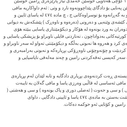
KMMK :ئەمڕۆ سێ شەممە یەکەمی جۆزردانی ۱۳۹۷ کۆچی هەتاویی حوسێن حەمدی نیاز پارێزەری ڕامین حوسێن
پەنایی بۆ دادگای پێداچوونەوە نارد و وتی : ئەم داواکاریە مافی
یاسایی و ڕێسایی و ڕەوایی هەرکەسێکی تۆمەتبارە و بە گەڕانەوە بۆ نوسراوەکانی ج ، چ مادە ٤۷٤ لە یاسای ئایین و
کێشەی وێنەیی و دەرونی (دەرەوە و ناوەڕک ) پێشکەش بە دیوانی
دوەران بە ورد بونەوە لە هۆکار و دیکۆمێنتاری یاسایی ببێتە هۆی
ورتیەکانی بەدواداچون ، نەناردنی فایلی ناوبراو بۆ پزیشکی یاسایی و
ەی کرد و هەروە ها نەبونی بەڵگە و دیکۆمێنتی تەواو لە سەر ناوبراو و
کردبێت و چۆنەوچۆنی ناوەڕۆکی بڕیارەکە و نەبونی بەرامبەری و
 سەر کەیسی تەقەکردنی رامین و چەند مەلەفی نایاسیایی و
یستەی ڕەت کردنەوەی بڕیاری دادگایە و تانە لێدان لەم بڕیارەی
افی ئەساسی لە قاڵبی وەرزی یاسا و مافی گەلان بە تایبەت
 ) و سی و حەوت ( ئەصلی دوری و پاک بونەوە ) و سی و هەشتی (
ئەصلی مەنعی ئەشکەنجە ) دەزانێت و لە کۆتایی دا پشت بەستن بە مادەی ٤۷٤ یاسا و ئایینی دادگایی ، داوای
امین و کۆتایی ئەو حوکمە دەکات.