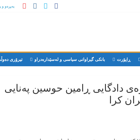
پەیڕەو و 
ڕاپۆرت
بانکی گیراوانی سیاسی و لەسێدارەدراو
تیرۆری دەوڵ
وەی دادگایی ڕامین حوسین پەنایی
ان کرا