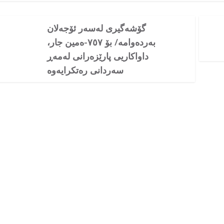
گۆشەگیری لەسەر ئۆجەلان
بەردەوامە/ بۆ ٧٥٧-ەمین جار،
داواکاریی پارێزەرانی لەمەڕ
سەردانی رەتکرایەوە