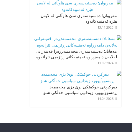
مەریوان؛ دەستبەسەری سێ هاوڵاتی لە لایەن
هێزە ئەمنییەکانەوە
13.11.2020
مەهاباد؛ دەستبەسەری محەممەدڕەزا قەیتەرانی
لەلایەن دامەزراوە ئەمنییەکانی ڕێژیمی ئێرانەوە
11.07.2024
دەرکردنی حوکمێکی نوێ دژی محەممەد
ڕەسووڵپوور، زیندانیی سیاسیی خەڵکی شنۆ
14.04.2025