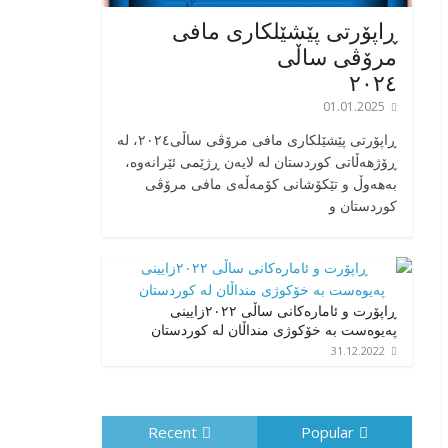
ڕاپۆرتی پێشێلکاری مافی
مرۆڤی ساڵی
٢٠٢٤
01.01.2025
‎ڕاپۆرتی پێشێلکاری مافی مرۆڤی ساڵی٢٠٢٤، له
ڕۆژهەڵاتی کوردستان له لایەن ڕژێمی ئێرانەوە،
بە‎هەوڵ و تێکۆشانی کۆمەڵەی مافی مرۆڤی
کوردستان و
ڕاپۆرت و ئامارەکانی ساڵی ٢٠٢٢زایینی
پەیوەست بە خۆکوژی منداڵان لە کوردستان
31.12.2022
Recent
Popular