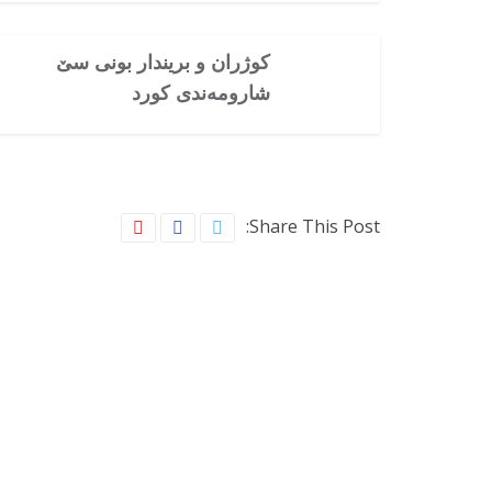
کوژران و بریندار بونی سێ
شارومەندی کورد
Share This Post: