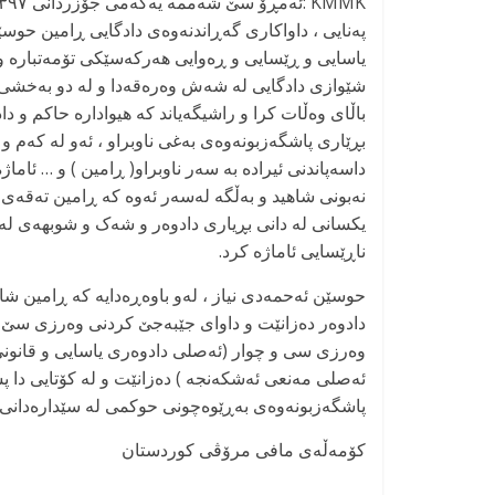
پەنایی ، داواکاری گەڕاندنەوەی دادگایی ڕامین حوسێن 
شێوازی دادگایی لە شەش وەرەقەدا و لە دو بەخشی 
باڵای وەڵات کرا و راشیگەیاند کە هیوادارە حاکم و دا
بڕێاری پاشگەزبونەوەی بەغی ناوبراو ، ئەو لە کەم و ک
داسەپاندنی ئیرادە بە سەر ناوبراو( ڕامین ) و … ئاماژ
نەبونی شاهید و بەڵگە لەسەر ئەوە کە ڕامین تەقەی 
یکسانی لە دانی بڕیاری دادوەر و شەک و شوبهەی لە
ناڕێسایی ئاماژە کرد.
حوسێن ئەحمەدی نیاز ، لەو باوەڕەدایە کە ڕامین شا
دادوەر دەزانێت و داوای جێبەجێ کردنی وەرزی سێ م
وەرزی سی و چوار (ئەصلی دادوەری یاسایی و قانونی
پاشگەزبونەوەی بەڕێوەچونی حوکمی لە سێدارەدانی ر
کۆمەڵەی مافی مرۆڤی کوردستان