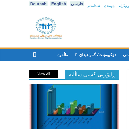
فارسی
English
Deutsch
پڕۆگرام
پێوەندی
ئەندامەتی
كۆمه‌ڵه‌ی
مافی
ەتی
دۆکیومێنت/ گەواهیدان
ماڵەوە
مرۆڤی
ڕاپۆڕتی گشتی ساڵانه
View All
کوردستان