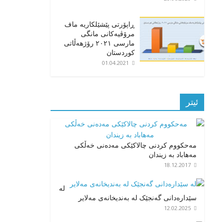
ڕاپۆرتی پێشێلکاریە ماف
مرۆڤیەکانی مانگی
مارسی ٢٠٢١ رۆژهەڵاتی
کوردستان
01.04.2021
ئیتر
مەحکووم کردنی چالاکێکی مەدەنی خەڵکی
مەهاباد بە زیندان
18.12.2017
لە
سێدارەدانی گەنجێک لە بەندیخانەی مەلایر
12.02.2025