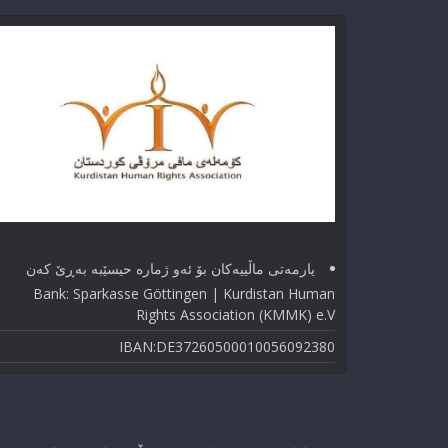
یارمەتی ماڵییەکان بۆ ئەو ژماره حیسێبە بەڕێ کەن
Bank: Sparkasse Göttingen | Kurdistan Human
Rights Association (KMMK) e.V
IBAN:DE37260500010056092380