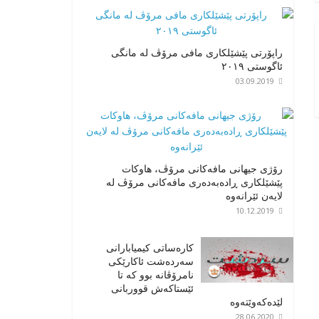
راپۆرتی پێشێلكاری مافی مرۆڤ له‌ مانگی
ئاگوستی ٢٠١٩
03.09.2019
رۆژی جیهانی مافەکانی مرۆڤ، هاوکات
پێشێلکاری ڕادەبەدەری مافەکانی مرۆڤ لە
لایەن ئێرانەوە
10.12.2019
کارەساتی کیمیابارانی
سەردەشت ئاکارێکی
نامرۆڤانە بوو کە تا
ئێستاکەش قووربانی
لێدەکەوێتەوە
28.06.2020