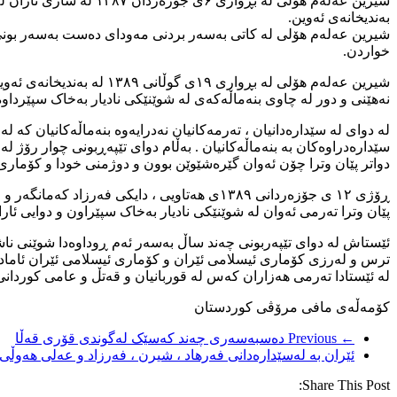
بەندیخانەی ئەوین.
شیرین عەلەم هۆلی لە کاتی بەسەر بردنی مەودای دەست بەسەر بونی چ
خواردن.
شیرین عەلەم هۆلی لە بڕو
نەهێنی و دور لە چاوی بنەماڵەکەی لە شوێنێکی نادیار بەخاک سپێرداوە
لە دوای لە سێدارەدانیان ، تەرمەکانیان نەدرایەوە بنەماڵەکانیان کە
سێدارەدراوەکان بە بنەماڵەکانیان . بەڵام دوای تێپەڕبونی چوار رۆژ
دواتر پێان وترا چۆن ئەوان گێرەشێوێن بوون و دوژمنی خودا و کۆماری 
ڕۆژی ۱۲ ی جۆزەردانی ۱۳۸۹ی هەتاویی ، دایکی
پێان وترا تەرمی ئەوان لە شوێنێکی نادیار بەخاک سپێراون و دوایی ئ
ئێستاش لە دوای تێپەربونی چەند ساڵ بەسەر ئەم ڕوداوەدا شوێنی ناشت
ترس و لەرزی کۆماری ئیسلامی ئێران و کۆماری ئیسلامی ئێران ئامادە 
لە ئێستادا تەرمی هەزاران کەس لە قوربانیان و قەتڵ و عامی کوردانی
کۆمەڵەی مافی مرۆڤی کوردستان
← Previous
دەسبەسەری چەند کەسێک لەگوندی قۆری قەڵا
ئێران بە لەسێدارەدانی فەرهاد ، شیرن ، فەرزاد و عەلی هەوڵی
Share This Post: