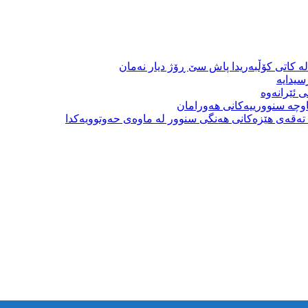
ە کاتی کۆڵبەریدا پاش سێ ڕۆژ دیار نەمان
سیدایە
 ئێرانەوە
وچە سنوورییەکانی هەورامان
بە تەقەی هێزەکانی هەنگی سنوور لە ماوەی حەوتوویەکدا