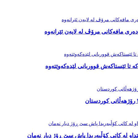
ەری مافەکانی مرۆڤ لە لایەن ئێرانەوە
ە تا ئێستاکەش قووربانی لێدەکەوێتەوە
او لە کاتی کۆڵبەریدا پاش سێ ڕۆژ دیار نەمان