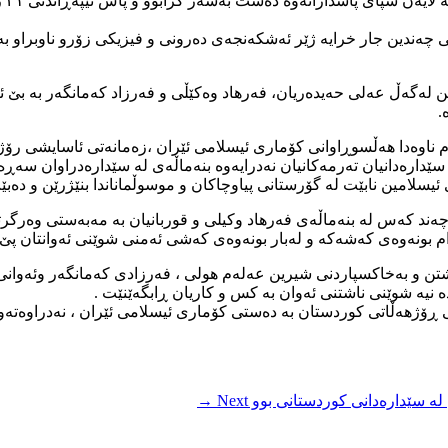
شیر
ەندین جار خرایە ژێر ئەشکەنجەی دەرونی و فیزیکی زۆرو ناوبراو بەه
اری ۱۹ی گوڵانی ۱۳۸۹ لە بەندیخانەی ئەوین لەگەڵ عەلی حەیدەریان، فەرهاد وەکێڵی و فەرزاد
.
 لەم ناوەدا هەڵسوڕاوانی کۆماری ئیسلامی ئێران ،زەمانەتی ئاسایشی ر
 لە سێدارەدانیان تەرمەکانیان نەدرایەوە بنەماڵەی لە سێدارەدراوان 
ئیسلامین نابێت لە گۆرستانی پیاوچاکان و موسوڵماناندا بنێژرێن و دەب
 فەرزاد کەمانگەر و چەند کەس لە بنەماڵەی فەرهاد وکیلی و قوربانیان بە مەبەس
ارام بونەوەی کەشەکە و لەبار بونەوەی کەشی ئەمنی شوێنی ئەوانتان پێ 
ن و بەخاکسپاردنی شیرین عەلەم هولی ، فەرزادی کەمانگەر وئەوانی تر 
نیە شوێنی ناشتنی ئەوان بە کس و کاریان ڕابگەێنێت .
 ڕۆژهەڵاتی کوردستان بە دەستی کۆماری ئیسلامی ئێران ، نەدراوەتەوە 
 لە سێدارەدانی کوردستانی بوو
Next →