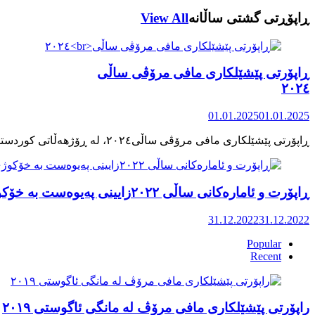
ڕاپۆڕتی گشتی ساڵانه
View All
ڕاپۆرتی پێشێلکاری مافی مرۆڤی ساڵی
٢٠٢٤
01.01.2025
01.01.2025
ڕاپۆرت و ئامارەکانی ساڵی ٢٠٢٢زایینی پەیوەست بە خۆکوژی منداڵان لە کوردستان
31.12.2022
31.12.2022
Popular
Recent
راپۆرتی پێشێلكاری مافی مرۆڤ له‌ مانگی ئاگوستی ٢٠١٩