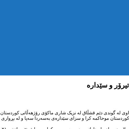
یرۆر و سێدارە
لەم هۆلی لەدایک بووی ۱۳ی جۆزەردانی ساڵی ۱۳۶۰ی هەتاوی لە گوندی دێم قشڵاق لە نزیک شاری ماک