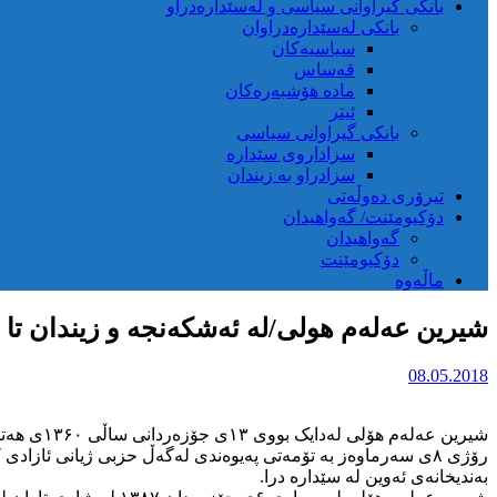
بانکی گیراوانی سیاسی و لەسێدارەدراو
بانکی لەسێدارەدراوان
سیاسیەکان
قەساس
مادە هۆشبەرەکان
ئیتر
بانکی گیراوانی سیاسی
سزاداروی سێدارە
سزادراو بە زیندان
تیرۆری دەوڵەتی
دۆکیومێنت/ گەواهیدان
گەواهیدان
دۆکیومێنت
ماڵەوە
شیرین عەلەم هولی/لە ئەشکەنجە و زیندان تا ت
08.05.2018
شیرین عە
بەندیخانەی ئەوین لە سێدارە درا.