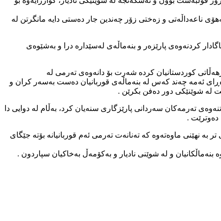
ین عەلەم هۆلی لە بڕواری ۶ی جۆزەردان ۱۳۸۷ لە شاری تاران لە لایەن سپای پاسدارانەوە دەست بەسەر کرابوو و پاش تێپەڕاندنی ۲۱ رۆژ قۆلبەست بوون و ئەشکەنجە لە شوێنێکی نادیار، گوازرایەوە بۆ
ۆی ناعەداڵەتی و زەختی زۆر چەندین جار دەستی دایە مانگرتن لە
 کەمانگەر بە بێ ئاگادار کردنەوەی پارێزەر و بنەماڵەی لەسێدارە درا و بەشێوەی
ۆژهەڵاتی کوردستانیان کردە شەرت بۆ دانەوەی تەرمی لە
سەڕەڕای ئەمە چەند کەس لە بنەماڵەی قوربانیان دەست بەسەر کران و
ێت لە شوێنێکی دور دەفن بکرێن .
تی وەرگرتنەوەی تەرمەکان سەردانی پارێزگاری سنەیان کرد، بەڵام لە دوایی دا
دەوترێت .
بە نهێنی ماوەتەوە کە تەنانەت تەرمی ئەم قوربانیانە بۆتە جێگای
بنەماڵکانیان و لە شوێنی نادیار و بەکۆمەڵ بەخاکیان سپاردون .