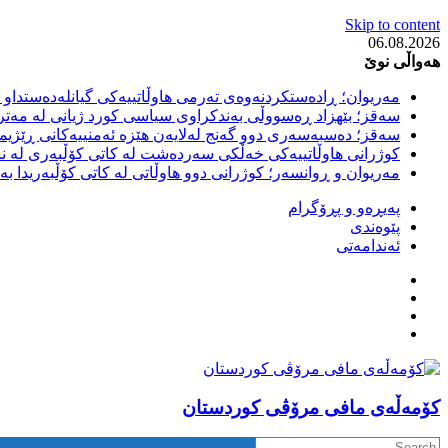
Skip to content
06.08.2026
هەواڵی نوێ
مەریوان؛ ڕادەستکردنەوەی تەرمی هاوڵاتییەکی گیانلەدەستداو ل
سەقز؛ بێهزاد ڕەسووڵی بەندکراوی سیاسی کورد ژیانی لە مەتر
سەقز؛ دەسبەسەری دوو گەنج لەلایەن هێزە ئەمنییەکانی ڕێژیمی
کوژرانی هاوڵاتییەکی خەڵکی سەردەشت لە کاتی کۆڵبەری لە نا
مەریوان و ڕوانسەر؛ کوژرانی دوو هاوڵاتی لە کاتی کۆڵبەریدا 
پەیڕەو و پڕۆگرام
پێوەندی
ئەندامەتی
كۆمه‌ڵه‌ی مافی مرۆڤی کوردستان