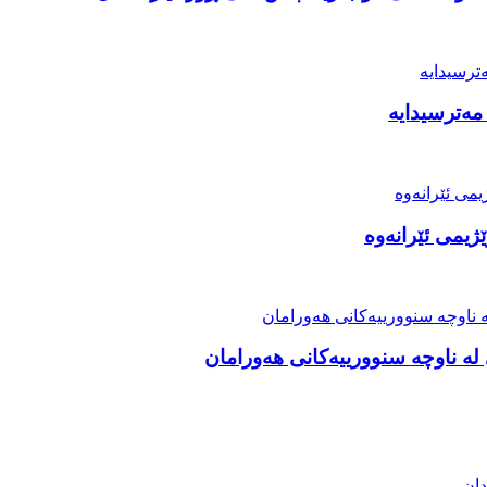
مەترسیدایە
ژیمی ئێرانەوە
ە ناوچە سنوورییەکانی هەورامان