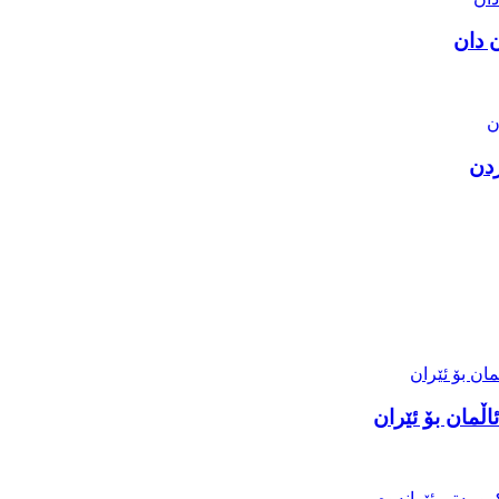
 دان
ردن
ڵمان بۆ ئێران