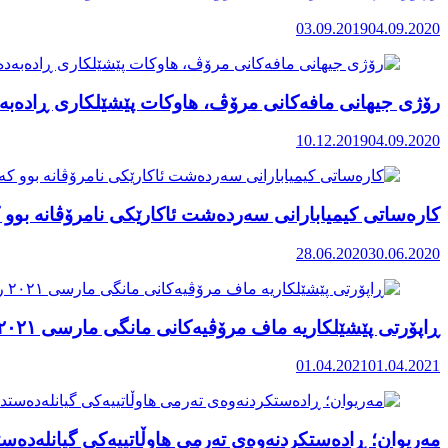
03.09.2019
04.09.2020
رۆژی جیهانی مافەکانی مرۆڤ، هاوکات پێشێلکاری ڕادەبەد
10.12.2019
04.09.2020
کارەساتی کیمیابارانی سەردەشت ئاکارێکی نامرۆڤانە بوو ک
28.06.2020
30.06.2020
ڕاپۆرتی پێشێلکاریە ماف مرۆڤیەکانی مانگی مارسی ٢٠٢١ رۆژهەڵاتی کوردستان
01.04.2021
01.04.2021
مەریوان؛ ڕادەستکردنەوەی تەرمی هاوڵاتییەکی گیانلەدەستد