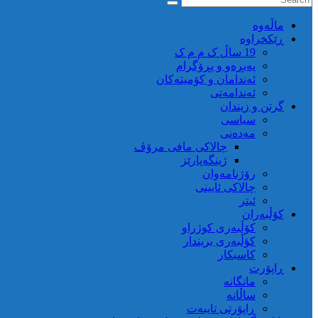
ماڵه‌وه‌
ڕێکخراوە
19 ساڵ ک م م ک
پەیڕەو و پڕۆگرام
ئەندامان و کۆمیتەکان
ئەندامەتی
گرتن و زیندان
سیاسی
مەدەنی
چالاکی مافی مرۆڤ
ژینگەپارێز
رۆژنامەوان
چالاکی ئایینی
ئیتر
کۆڵبەران
کۆڵبەری کوژراو
کؤڵبەری بریندار
کاسبکار
ڕاپۆرت
مانگانە
ساڵانە
ڕاپۆرتی تایبەت