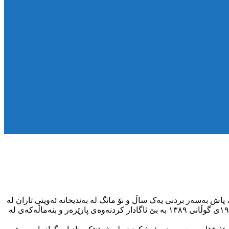
ۆی رۆژهەڵاتی کوردستان، پاش بەسەر بردنی یەک ساڵ و نۆ مانگ لە بەندیخانە ئەوینی تاران لە
رۆژی ۸ی سەرماوەز بە تۆمەتی پەیوەندی لەگەڵ حزبی ژیانی ئازادی کوردستان موحاکمە کرا و سزای سێدارەی بەسەردا سەپا و لە بڕواری ۱۹ی گوڵانی ۱۳۸۹ بە بێ ئاگادار کردنەوەی پارێزەر و بنەماڵەکەی لە