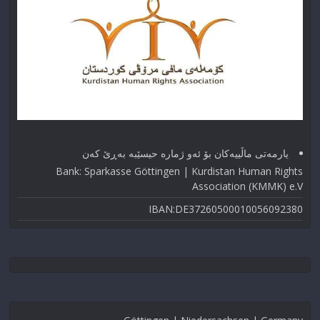
یارمەتی ماڵییەکان بۆ ئەو ژماره حیسێبە بەڕێ کەن
Bank: Sparkasse Göttingen | Kurdistan Human Rights
Association (KMMK) e.V
IBAN:DE37260500010056092380