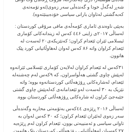
شەڕ لەگەڵ خودا و گەندەڵی سەر زەوی(ئەو تۆمەتەی
کەبەگشتی لەتاوان بارانی سیاسی خۆدەبینێتەوە).
بەپێی ناوەندی ئاماری کۆمەڵەی مافی مرۆڤی کوردستان :
لەساڵی ۲۰۱۷ی زاینی ٤٤۶ کەس لە زیندانەکانی کۆماری
ئیسلامی ئێران ئێعدام کراون؛ کەنێزیکەی۲۰ لەسەت لە
ئێعدام کراوان واتە ۸۶ کەس لەوان لەهاوڵاتیانی کورد پێک
هاتوون.
۳۱کەس لە ئێعدام کراوان لەلایەن کۆماری ئێسلامی ئێرانەوە
لەپێش چاوی گشتی هەڵواسراون، کە ۹کەس لەم چەشنەلە
ئێعدام، لەشارەکانی ڕۆژهەڵاتی کوردستانەوە بووە؛ واتە
نێزیک بە ۳۰ لەسەت لەو ئێعدامانەی کەلەپێش چاوی گشتی
جێبەجێ کراون لە شارەکانی ڕۆژهەڵاتی کوردستان بووە.
لەساڵی ۲۰۱۶ ڕێژەی ٤٤کەس بەتۆمەتی محاربە وگەندەڵی
سەر زەوی لەئێران ئێعدام کراون؛ کە ۳۰ کەس لەوان بە
تاوانی سیاسی و ئەمنییەتی بوون، ئێعدام کراون لەم ڕێژەیە
۲۷ کەسیان لەهاوڵاتیانی ڕۆژهەڵاتی کوردستان پێک هاتوون.