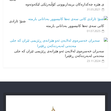
ی هێزە چەکدارەکان برینداربوونی کۆڵبەرێکی لێکەوتەوە
31.05.2021
شنۆ؛ ئازادی
کاتی سەی تەها کانیسوور بەدانانی بارمتە
01.07.2025
سەیران خەسرەوی لەلایەن ئەو هێزانەی ڕێژیمی ئێران کە جلی
مەدەنی لەبەردەکەن ڕفێنرا
23.11.2024