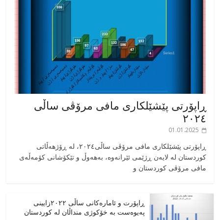
ڕاپۆرتی پێشێلکاری مافی مرۆڤی ساڵی
٢٠٢٤
01.01.2025
‎ڕاپۆرتی پێشێلکاری مافی مرۆڤی ساڵی٢٠٢٤، له ڕۆژهەڵاتی
کوردستان له لایەن ڕژێمی ئێرانەوە، بە‎هەوڵ و تێکۆشانی کۆمەڵەی
مافی مرۆڤی کوردستان و
ڕاپۆرت و ئامارەکانی ساڵی ٢٠٢٢زایینی
پەیوەست بە خۆکوژی منداڵان لە کوردستان