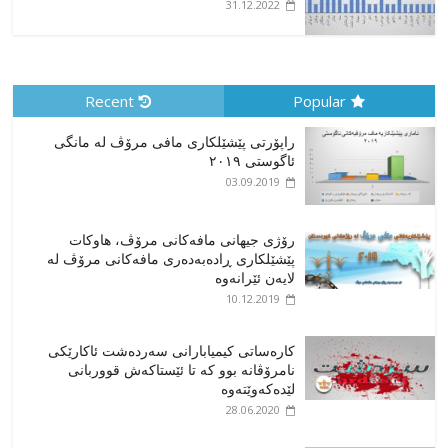
31.12.2022
Recent
Popular
راپۆرتی پێشێلكاری مافی مرۆڤ له‌ مانگی
ئاگوستی ٢٠١٩
03.09.2019
رۆژی جیهانی مافەکانی مرۆڤ، هاوکات
پێشێلکاری ڕادەبەدەری مافەکانی مرۆڤ لە
لایەن ئێرانەوە
10.12.2019
کارەساتی کیمیابارانی سەردەشت ئاکارێکی
نامرۆڤانە بوو کە تا ئێستاکەش قووربانی
لێدەکەوێتەوە
28.06.2020