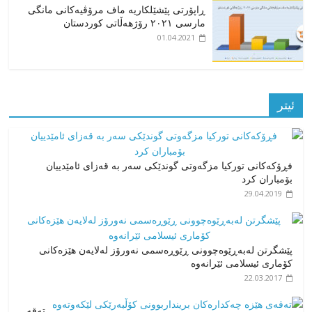
ڕاپۆرتی پێشێلکاریە ماف مرۆڤیەکانی مانگی
مارسی ٢٠٢١ رۆژهەڵاتی کوردستان
01.04.2021
ئیتر
فڕۆکەکانی تورکیا مزگەوتی گوندێکی سەر بە قەزای ئامێدییان
بۆمباران کرد
29.04.2019
پێشگرتن لەبەڕێوەچوونی ڕێوڕەسمی نەورۆز لەلایەن هێزەکانی
کۆماری ئیسلامی ئێرانەوە
22.03.2017
تەقە