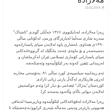
23.02.2018
ڕەزا مەلازادە، لەدایکبووی ۱۳۶۶ خەڵکی گوندی “ئاشناک”
سەربە شاری سەڵما لەپارێزگای ورمێ، لەکۆتایی ساڵی
۱۳۹۰ی هەتاوی ،لەشاری پاوە لەلایەن سپای پاسدارانەوە
دەسبەسەر و بۆ ماوەی چەندد مانگێک لە گرتووخانەکانی
سپای پاسدارانی کۆماری ئیسلامی ئێران لەکرماشان و
لەزیندانی ئێڤین کەوتە بەر لێکۆڵینەوە وئەشکەنجە.
ئەم زیندانییە سیاسییەی کورد ساڵی ۹۱، بەتۆمەتی محاربە
لەڕێی هاریکاری لەگەڵ پارتی ژیانی ئازادی
کۆردستان”پەژاک” ئێعدامی بۆ دیار کرا وئەم حوکمەیش
لەلایەن دیوانی باڵای وڵاتەوە پەسەند کرا.
ڕەزا مەلازادە لەقۆناغەکانی لێکۆڵینەوە وبازپرسیدا لەمافی
هەبوونی پارێزەر ودیتنی بنەماڵە بێبەری کرابوو؛بەچەشنێکە تا