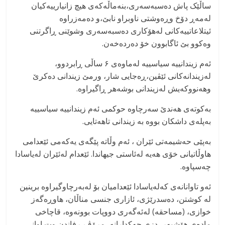
ساڵێک پاش دەسبەسەری،بنەماڵەکەی هیچ زانیارییەکیان
لەمەڕ دۆخ وڕەوشتی ناوبراو نابێ،و دەمەزراوە
ئیتلاعاتییەکانی لەهۆکاری دەسبەسەری وشوێنی ڕاگرتنی
وەکوو بێ ئاگابوون خۆ دەردەخەن.
ئەم زیندانییە سیاسییە لەماوەی ۶ ساڵی ڕابردوو،
لەزیندانەکانی ئێڤین،ڕەجایی شار، ورمێ زیندانی دەکرێ
وهەنووکەیش لەزیندانی بوشەهر ڕاگیراوە.
بەکوتەی هەندێ سەرچاوە حوکمی ئەم زیندانییە سیاسییە
بەپلەی داشکان بووە بە زیندانی تاهەتایی.
بەپێی حەشیمەتی ئێران ، ئەم وڵاتە پێگەی یەکەمی ئێعدامی
هاوڵاتیانی خۆی هەیە لەئاستی جیهاندا. ئێعدام لەئێران لەیاسادا
چەسپاوە.
ئەو تاوانانەی کەلەیاسادا ئێعدامیان بۆ لەبەرچاوگیراوە برینین
لە کوشتن، دەسدرێژی، ئازاری جنسی مناڵان، هاوڕەگەز
خوازی، (مساحقە) لەئەگەری دووپات بوونەوە، قاچاخی
مادەی هۆشبەر، دزی چەکدارانە، مرۆڤ ڕفاندن وت اوانی