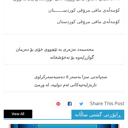
کۆمەڵەی مافی مرۆڤی کوردســــــتان
کۆمەڵەی مافی مرۆڤی کوردستان
محەممەد نەزەری بە تێچووی خۆی بۆ دەرمان
گوازرایەوە بۆ نەخۆشخانە
سەپاندنی سزا بەسەر ٥ دەسبەسەرکراوی
نارەزایەتیەکانی ئەم دواییە، لە ورمێ
Share This Post:
ڕاپۆڕتی گشتی ساڵانه
View All