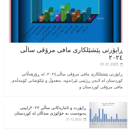
ڕاپۆرتی پێشێلکاری مافی مرۆڤی ساڵی
٢٠٢٤
01.01.2025
‎ڕاپۆرتی پێشێلکاری مافی مرۆڤی ساڵی٢٠٢٤، له ڕۆژهەڵاتی
کوردستان له لایەن ڕژێمی ئێرانەوە، بە‎هەوڵ و تێکۆشانی کۆمەڵەی
مافی مرۆڤی کوردستان و
ڕاپۆرت و ئامارەکانی ساڵی ٢٠٢٢زایینی
پەیوەست بە خۆکوژی منداڵان لە کوردستان
31.12.2022