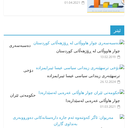
01.04.2021
ئیتر
دەسبەسەری
چوار هاووڵاتی لە ڕۆژهەڵاتی کوردستان
13.02.2019
دۆخی
ترسهێنەری زیندانی سیاسی عیسا ئیبرایمزادە
26.12.2024
حکومەتی ئێران
چوار هاوڵاتی عەرەبی لەسێدارەدا
01.03.2021