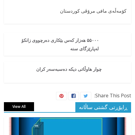
کۆمەڵەی مافی مرۆڤی کوردستان
۵۵۰۰۰ هەزار کەس بێکاری دەرچووی زانکۆ
لەپارێزگای سنە
چوار هاوڵاتی دیکە دەسبەسەر کران
Share This Post:
ڕاپۆڕتی گشتی ساڵانه
View All