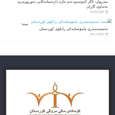
مەریوان: ئاگر کەوتنەوە ئەم جارە دارەستانەکانی دەورووبەری
بەنداوی گاڕان
05.06.2020
سنە؛
دەستبەسەری مامۆستایەکی زانکۆی کوردستان
24.11.2022