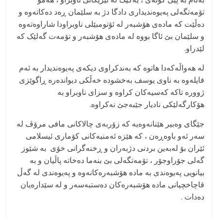
تۆمەتگەلی پەیوەندیداری دادگا دژ بە سلێمان ڕەد دەکاتەوە و
دەڵێت کە مادەی هۆشبەر لە ئۆتومبێلی ناوبراودا شاراوەتەوە
و سلێمان بێ ئاگا بووە لە مادەی هۆشبەر و تۆمەت گەلێک کە
لێدراو.
لە هەواڵەکەدا هاتوە کە بەندکراوی دیکەی پەیوەندیدار بە ئەم
فایلەوە بە ناوی یوسف بەخشودە خەڵکی دیواندەرە ڕاگوێزی
ژوورە تاکە کەسیەکان کراوە و سزای ناوبراو بە
هۆکارگەلێکی نادیار جێبەجێ نەکراوە.
جێگای وەبیر هێنانەوەیە کە زۆربەی چالاکانی مافی مرۆڤ لە
سەر ئەو باوەڕەن ، کە هێزە ئەمنیەکانی کۆماری ئیسلامی
ئێران بۆ لەبەین بردنی دژبەران و ڕخنەگرانی خۆی بە شێوز
گەلی جۆراوجۆر ، تۆمەتگەلی بێ بنەما دەخاتە پاڵیان و بە
بیانویی پەیوەندی بە مادە هۆشبەرەکانەوە و پەیوەندی لە گەڵ
قاچاخچیانی مادە هۆشبەرەکان دەستبەسەر و لە سێدارەیان
دەدات .