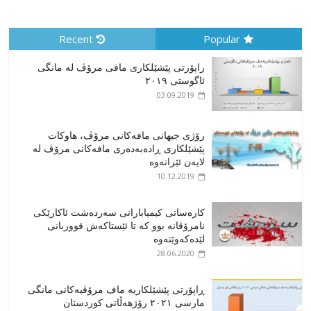
Recent
Popular
راپۆرتی پێشێلكاری مافی مرۆڤ له‌ مانگی
ئاگوستی ٢٠١٩
03.09.2019
رۆژی جیهانی مافەکانی مرۆڤ، هاوکات
پێشێلکاری ڕادەبەدەری مافەکانی مرۆڤ لە
لایەن ئێرانەوە
10.12.2019
کارەساتی کیمیابارانی سەردەشت ئاکارێکی
نامرۆڤانە بوو کە تا ئێستاکەش قووربانی
لێدەکەوێتەوە
28.06.2020
ڕاپۆرتی پێشێلکاریە ماف مرۆڤیەکانی مانگی
مارسی ٢٠٢١ رۆژهەڵاتی کوردستان