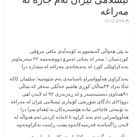
مەراغە
12.12.2016
بە پێی هەواڵی گەیشتوو بە کۆمەڵەی مافی مرۆڤی
کوردستان ؛ سەر لە بەیانی ئەمڕۆ دووشەممە ۲۲ سەرماوەز
بەندکراوێکی کورد لە بەندیخانەی مەراغە لە سێدارە درا.
بەندکراوی هەڵوواسراو ناسنامەی بەم شێوەییە؛ سلێمان کاکە
ئەڵا نەژاد ۳۳ساڵان کوڕی هاشم خەڵکی سەقز کە ساڵی
۹۱هەتاوی دەستبەسەر و لە ڕەزبەری ۹۲ لە لایەن لقی
دوو(۲)ی دادگای شۆڕشی کۆماری ئیسلامی ئێران لە مەراغە
بە تۆمەتی قاچاخی مادە هۆشبەرەکان بە ئێعدام سزا درا .
هەڵوواسرانی ئەم بەند کراوە تا ئامادە کردنی ئەم هەواڵە لە
لایەن ڕاگەیاندنە فەرمیەکانەوە پشت ڕاست نەکراوەتەوە.
بەڵام بە پێی گوتەی ، یەکێک لە نێزیکانی ناوبراو ، هەمو