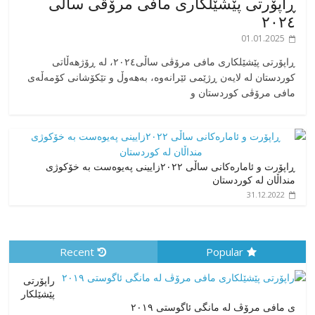
ڕاپۆرتی پێشێلکاری مافی مرۆڤی ساڵی
٢٠٢٤
01.01.2025
‎ڕاپۆرتی پێشێلکاری مافی مرۆڤی ساڵی٢٠٢٤، له ڕۆژهەڵاتی
کوردستان له لایەن ڕژێمی ئێرانەوە، بە‎هەوڵ و تێکۆشانی کۆمەڵەی
مافی مرۆڤی کوردستان و
ڕاپۆرت و ئامارەکانی ساڵی ٢٠٢٢زایینی پەیوەست بە خۆکوژی
منداڵان لە کوردستان
31.12.2022
Recent
Popular
راپۆرتی
پێشێلكار
ی مافی مرۆڤ له‌ مانگی ئاگوستی ٢٠١٩