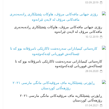
03.09.2019
رۆژی جیهانی مافەکانی مرۆڤ، هاوکات پێشێلکاری ڕادەبەدەری
مافەکانی مرۆڤ لە لایەن ئێرانەوە
10.12.2019
کارەساتی کیمیابارانی سەردەشت ئاکارێکی نامرۆڤانە بوو کە تا
ئێستاکەش قووربانی لێدەکەوێتەوە
28.06.2020
ڕاپۆرتی پێشێلکاریە ماف مرۆڤیەکانی مانگی مارسی ٢٠٢١
رۆژهەڵاتی کوردستان
01.04.2021