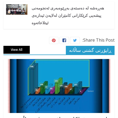
هەڕەشە لە دەستەی بەڕێوەبەری ئەنجومەنی
پیشەیی کرێکارانی کامێران لەلایەن ئیدارەی
ئیتلاعاتەوە
Share This Post:
ڕاپۆڕتی گشتی ساڵانه
View All