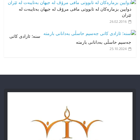
دوایین بزمارەکان لە تابووتی مافی مرۆڤ لە جیهان بەتایبەت لە
ئێران
26.02.2016
سنە؛ ئازادی کاتی
جەسیم حاسڵی بەدانانی بارمتە
25.10.2024