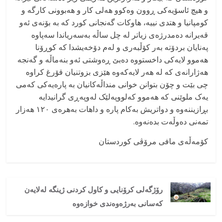
و هیچ ئاسۆیەکی ڕوون وەکوو هەلی کار و هەبوونی کارگە و
کومپانیا و هتدی نییە، هاوکات گەنجانی کورد کە بە بۆنەی ئەو
قەیرانە دەمدرژەی زیاتر لە چل ساڵە بەسەریاندا سەپاوە
پەنایان بردۆتە بەر کۆڵبەری و لەم دۆخەیشدا کە کوڕۆنا
هەموو لایەکی داخستووە دەبێ ڕەوشتی ئەو بنەماڵە و گەنجە
هەژارانەی کە لە هەر لایەکەوە هێزی بزوتنیان قۆرغ کراوە
چی بێت و چۆن بتوانن خوانی منداڵەکانیان بە پارەیەکی کەمی
یەک ملوێنی کە هەموو کەلووپەلێک لەوپەڕی گرانیدایە
بڕازیننەوە و دواتریش بەکام پارە و داهات بەهرەی ۱۲۰ هەزار
تمەنی دەوڵەت بدەنەوە.
کۆمەڵەی مافی مرۆڤی کوردستان
رۆژگەلی کرۆنایی و کاول کردنی ژینگە لەلایەن
کەسانی بەرژەوەندی خوازەوە