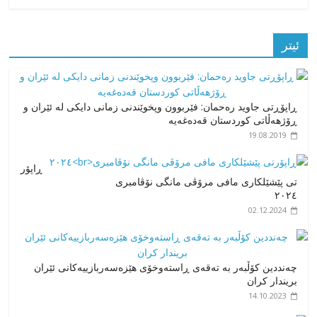
ئیتر
ڕاپۆڕتی جاوید رەحمان: فێربوون وپخوێندنی زمانی دایکی لە ئێران و
ڕۆژهەڵاتی کوردستان قەدەغەیە
19.08.2019
ڕاپۆر
تی پێشێلکاری مافی مرۆڤی مانگی نۆڤامبری
٢٠٢٤
02.12.2024
چەنددین کۆڵبەر بە تەقەی ڕاستەوخۆی هێزەسەربازییەکانی ئێران
بریندار کران
14.10.2023