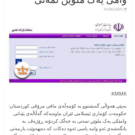
10.04.2020
KMMK:
بەپێی هەواڵی گەیشتوو بە کۆمەڵەی مافی مرۆڤی کوردستان:
حکومەت کۆماری ئیسلامی ئێران ماوەیەکە گەڵاڵەی پێدانی
وامێکی یەک ملوێن تمەنی بە خەڵک کردۆتە ڕۆژەڤ. بە
بانگەشەی ئەو وامە باسی ئەوە دەکات کە دەیهەوێت یارمەتی