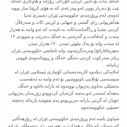
خەڵک بدات بۆ دابین کردنی خۆراکی رۆژانە و هاوکاری خەڵک
بێت بۆ دەرباز بوون لەو وەزعەی کە بە هۆی کرۆنا ساز بووە.
ئەوەی لەم پڕۆژەیەی حکوومەتی ئێران دەبینرێ تەنیا
هەڵفریوانی ڕای گشتی و جیهانی و کڕینی کات و سەرقاڵ
کردنی مێدیا و ڕاگەیاندنەکانە. بە تایبەت کە ئەو وامە بە هەزار
منەت و کەفالەت و گەرەنتی بە خەڵک دەدرێت و سوودی ۱۲
لە سەت واتە بۆ یەک ملوێن تمەن ۱۲۰ هەزار تمەن
بەهرە(قازانج) وەردەگرێتەوە، واتە ئامانجی حکوومەتی ئێران
زیاتر سەرکوت کردنی دەنگی خەڵک و ڕووتانەوەی قووتی
ژیانیانە.
لەلایەکی دیکەوە کاربەدەستانی کۆماری ئیسلامی ئێران لە
سیستەمی ئۆنلاینی ناونووسین بۆ ئەم وامە بە ئەنقەست
بەشێکی بەناوی پەژیوان بوونەوە لە یارانە داناوە و خەڵک
بەهەڵە لەسەر ئەو بەشە کرتەیان کردووەو زۆربەیان پەژیوانی
خۆیان لە گرتنی یارانە دەربڕیوەو بەم شێوەیە پارەکە دەچێتە
حسێبی حکوومەتەوە.
شیاوی باسە ئەم پڕۆژەیەی حکوومەتی ئێران لە ڕۆژهەڵاتی
کوردستان کە بێکار و هەژارترین هەرێمی ژێر دەسەڵاتی ئێرانە