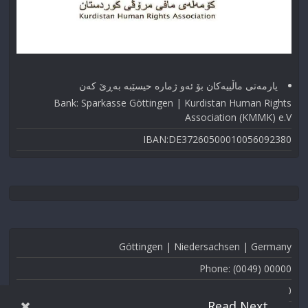
یارمەتی ماڵییەکان بۆ ئەو ژماره حیسێبە بەڕێ کەن
Bank: Sparkasse Göttingen | Kurdistan Human Rights
Association (KMMK) e.V
IBAN:DE37260500010056092380
Göttingen | Niedersachsen | Germany
Phone: (0049) 00000
Fax: (0049) 000-000
Read Next