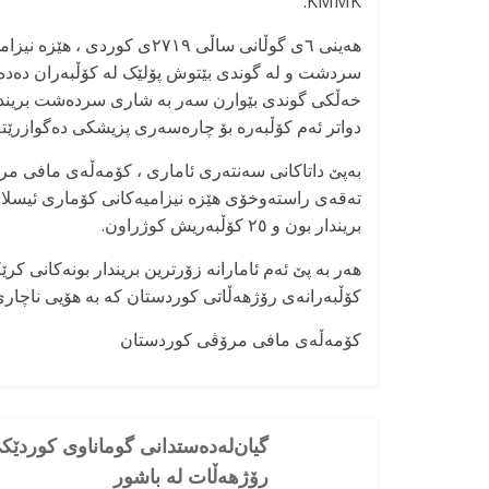
KMMK:
هەینی ٦ی گوڵانی ساڵی ۲۷۱۹ی 
سردشت و لە گوندی بێتوش پۆلێک لە کۆڵبەران دەدەنە
خەڵکی گوندی بێوارن سەر بە شاری سردەشت بریندا
دواتر ئەم کۆڵبەرە بۆ چارەسەری پزیشکی دەگوازرێتە
تەقەی راستەوخۆی هێزە نیزامیەکانی کۆماری ئیسلامی
بریندار بون و ۲٥ کۆڵبەریش کوژراون.
هەر بە پێ ئەم ئامارانە زۆرترین بریندار بونەکانی کر
کۆڵبەرانەی رۆژھەڵاتی کوردستان کە بە هۆیی ناچاری
کۆمەڵەی مافی مرۆڤی کوردستان
گیان‌له‌ده‌ستدانی گوماناوی كوردێك
رۆژهه‌ڵات له‌ باشور