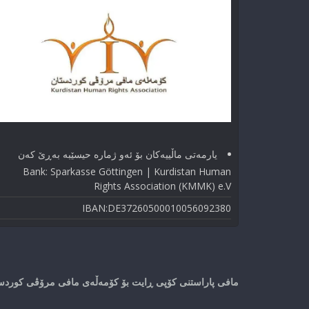
یارمەتی ماڵییەکان بۆ ئەو ژماره حیسێبە بەڕێ کەن
Bank: Sparkasse Göttingen | Kurdistan Human
Rights Association (KMMK) e.V
IBAN:DE37260500010056092380
مافی پاراستنی کۆپی ڕایت بۆ کۆمەڵەی مافی مرۆڤی کوردستا