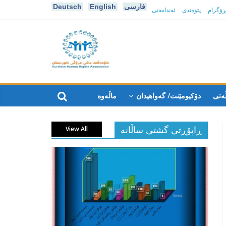
فارسی
English
Deutsch
پڕۆگرام
پێوەندی
ئەندامەتی
كۆمه‌ڵه‌ی
مافی
ەتی
دۆکیومێنت/ گەواهیدان
ماڵەوە
مرۆڤی
ڕاپۆڕتی گشتی ساڵانه
View All
کوردستان