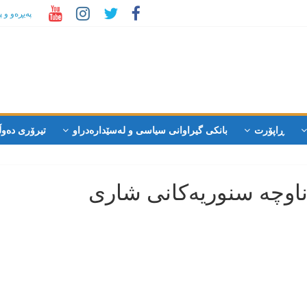
پەیڕەو و 
ڕاپۆرت
بانکی گیراوانی سیاسی و لەسێدارەدراو
تیرۆری دەوڵ
 ناوچە سنوریەکانی شاری