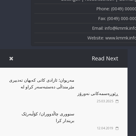
Phone: (0049) 0000
Fax: (0049) 000-00
Email: info@kmmk.inf
Website: www.kmmk.inf
Read Next
مەریوان؛ ئازادی کاتی کەیهان تەدبیری
مێرمنداڵی دەستبەسەر کراو لە
ڕێوڕەسمەکانی نەورۆز
25.03.2025
سنووری چاڵدووران/ کۆڵبەرێک
بریندار کرا
12.04.2019