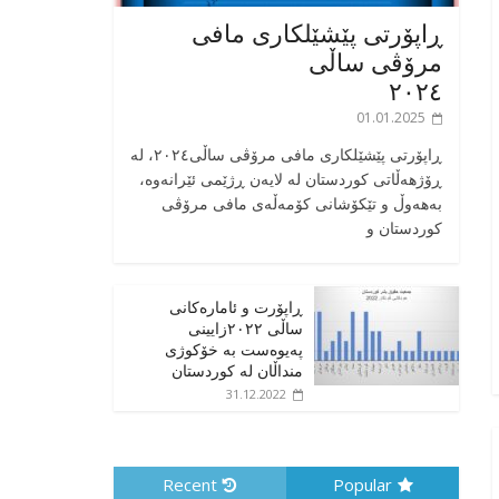
ڕاپۆرتی پێشێلکاری مافی
مرۆڤی ساڵی
٢٠٢٤
01.01.2025
‎ڕاپۆرتی پێشێلکاری مافی مرۆڤی ساڵی٢٠٢٤، له
ڕۆژهەڵاتی کوردستان له لایەن ڕژێمی ئێرانەوە،
بە‎هەوڵ و تێکۆشانی کۆمەڵەی مافی مرۆڤی
کوردستان و
ڕاپۆرت و ئامارەکانی
ساڵی ٢٠٢٢زایینی
پەیوەست بە خۆکوژی
منداڵان لە کوردستان
31.12.2022
Recent
Popular