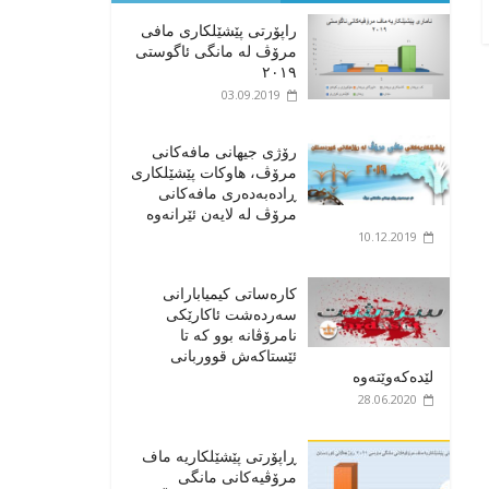
راپۆرتی پێشێلكاری مافی
مرۆڤ له‌ مانگی ئاگوستی
٢٠١٩
03.09.2019
رۆژی جیهانی مافەکانی
مرۆڤ، هاوکات پێشێلکاری
ڕادەبەدەری مافەکانی
مرۆڤ لە لایەن ئێرانەوە
10.12.2019
کارەساتی کیمیابارانی
سەردەشت ئاکارێکی
نامرۆڤانە بوو کە تا
ئێستاکەش قووربانی
لێدەکەوێتەوە
28.06.2020
ڕاپۆرتی پێشێلکاریە ماف
مرۆڤیەکانی مانگی