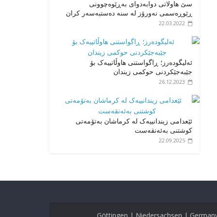
سێ هاولاتی دوابەدوای بەڕێوەچوونی
ڕێوڕەسمی نەورۆز لە سنە دەستبەسەر کران
22.03.2022
ئەلیگودەرز؛ ڕاگواستنی هاوڵاتییەک بۆ
جێبەجێکردنی حوکمی زیندان
26.12.2023
ئێعدامی زیندانییەک لە کرماشان بەتۆمەتی
کوشتنی بەئەنقەست
22.09.2025
Göttingen | Niedersachsen | German