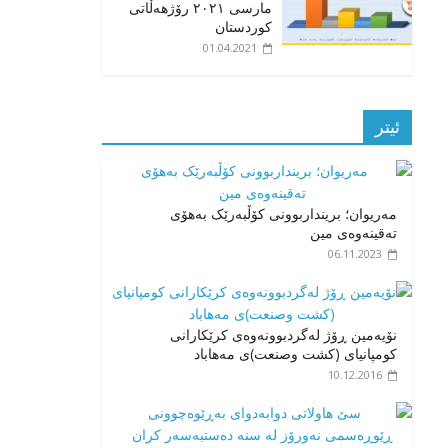
مارسی ٢٠٢١ رۆژهەڵاتی
کوردستان
01.04.2021
ئیتر
مەریوان؛ برینداربوونی کۆڵبەرێک بەهۆی
تەقینەوەی مین
06.11.2023
نۆیەمین ڕۆژ لەگردبوونەوەی کرێکارانی
کومپانیای (کشت وصنعت)ی مەهاباد
10.12.2016