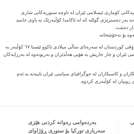
کوردی ، هێزە نیزامیەکانی کۆماری ئیسلامی ئێران لە ناوچە سنوریەکانی شاری
 بەر دەسترێژی گوللە کە لە ئاکامدا کۆڵبەرێک بە ناوی حامید
ر دەبێت،
وە بۆ نەخۆشخانە.
بەپێ داتاکانی سەنتەری ئاماری ، کۆمەڵەی مافی مرۆڤی کوردستان لە سەرەتای ساڵی میلادی تاکوو ئێستا ٦۷ کۆڵبەر بە
 ئێران و جار جاریش بە هۆیی هەڵدێران و بەربونەوە لە بەرزایەکان
ێکاران و کاسبکاران لە جوگرافیای سیاسی ئێران تایبەتە بە ئەم
 روییان لە کۆڵبەری کردوە.
ی
بەردەوامی رەوانە کردنی هێزی
سەربازی تورکیا بۆ سنوری ڕۆژاوای