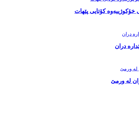
 خۆکوژییەوە کۆتایی پێهات
دارە دران
ان لە ورمێ