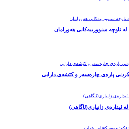
ە ناوچە سنوورییەکانی هەورامان
نکردنی پارەی چارەسەر و کێشەی دارایی
ە ئیدارەی زانیاری(ئاگاهی)