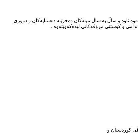
نەوە ئاوە و ساڵ بە ساڵ مینەکان دەخزێنە دەشتایەکان و دووری
ەندامی و کوشتنی مرۆڤەکانی لێدەکەوێتەوە .