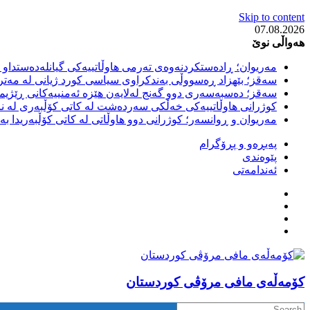
Skip to content
07.08.2026
هەواڵی نوێ
مەریوان؛ ڕادەستکردنەوەی تەرمی هاوڵاتییەکی گیانلەدەستداو ل
سەقز؛ بێهزاد ڕەسووڵی بەندکراوی سیاسی کورد ژیانی لە مەتر
سەقز؛ دەسبەسەری دوو گەنج لەلایەن هێزە ئەمنییەکانی ڕێژیمی
کوژرانی هاوڵاتییەکی خەڵکی سەردەشت لە کاتی کۆڵبەری لە نا
مەریوان و ڕوانسەر؛ کوژرانی دوو هاوڵاتی لە کاتی کۆڵبەریدا 
پەیڕەو و پڕۆگرام
پێوەندی
ئەندامەتی
كۆمه‌ڵه‌ی مافی مرۆڤی کوردستان