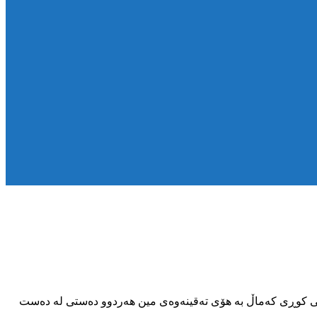
چەی سەوڵاوا شارستانی مەریوان کوڕێکی ۱۲ ساڵان بە ناوی شایان فەرەجی کوڕی کەماڵ بە هۆی تەقینەوەی مین هەردوو دەستی لە دەست