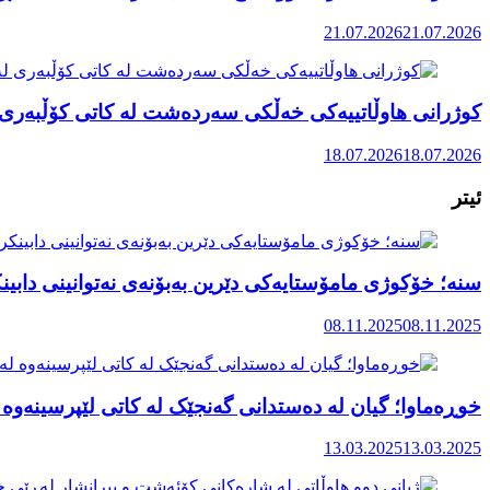
21.07.2026
21.07.2026
کوژرانی هاوڵاتییەکی خەڵکی سەردەشت لە کاتی کۆڵبەری ل
18.07.2026
18.07.2026
ئیتر
سنە؛ خۆکوژی مامۆستایەکی دێرین بەبۆنەی نەتوانینی دابی
08.11.2025
08.11.2025
خوڕەماوا؛ گیان لە دەستدانی گەنجێک لە کاتی لێپرسینەوە ل
13.03.2025
13.03.2025