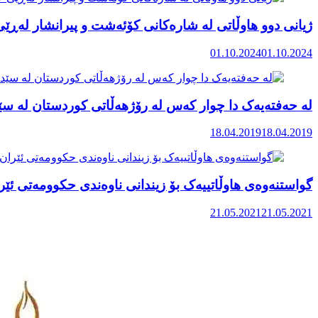
ژیانی دوو هاوڵاتی لە شارەکانی کۆئەشت و پیرانشار لەڕێی
01.10.2024
01.10.2024
لە حەفتەیەک دا چوار کەس لە رۆژهەڵاتی کوردستان لە سێ
18.04.2019
18.04.2019
گواستنەوەی هاوڵاتییەک بۆ زیندانی ناوەندی حکوومەتی ئێر
21.05.2021
21.05.2021