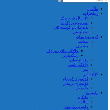
ماڵه‌وه‌
ڕێکخراوە
19 ساڵ ک م م ک
پەیڕەو و پڕۆگرام
ئەندامان و کۆمیتەکان
ئەندامەتی
گرتن و زیندان
سیاسی
مەدەنی
چالاکی مافی مرۆڤ
ژینگەپارێز
رۆژنامەوان
چالاکی ئایینی
ئیتر
کۆڵبەران
کۆڵبەری کوژراو
کؤڵبەری بریندار
کاسبکار
ڕاپۆرت
مانگانە
ساڵانە
ڕاپۆرتی تایبەت