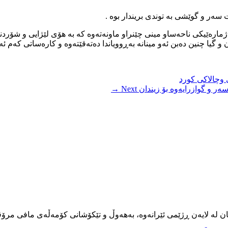
ەر و گوێشی بە توندی بریندار بوە .
 ژمارەێیکی ناحەساو مینی چێنراو ماونەتەوە کە بە هۆی لێژایی و شۆرد
گیا چنین دەبن ئەو مینانە بەڕوویاندا دەتەقێتەوە و کارەساتی کەم ئ
وچالاکی کورد
ر و گوازرایەوە بۆ زیندان
Next →