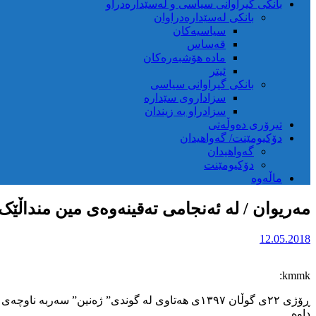
بانکی گیراوانی سیاسی و لەسێدارەدراو
بانکی لەسێدارەدراوان
سیاسیەکان
قەساس
مادە هۆشبەرەکان
ئیتر
بانکی گیراوانی سیاسی
سزاداروی سێدارە
سزادراو بە زیندان
تیرۆری دەوڵەتی
دۆکیومێنت/ گەواهیدان
گەواهیدان
دۆکیومێنت
ماڵەوە
مەریوان / لە ئەنجامی تەقینەوەی مین منداڵێ
12.05.2018
kmmk:
داوە .