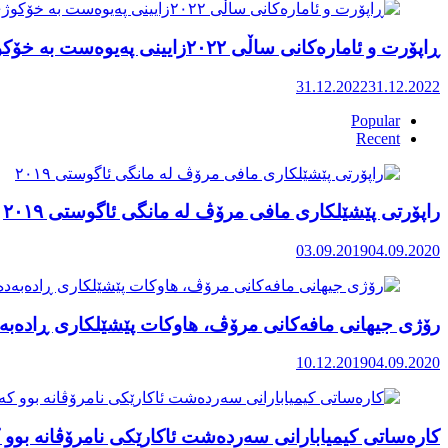
ڕاپۆرت و ئامارەکانی ساڵی ٢٠٢٢زایینی پەیوەست بە خۆکوژی منداڵان لە کوردستان
31.12.2022
31.12.2022
Popular
Recent
راپۆرتی پێشێلكاری مافی مرۆڤ له‌ مانگی ئاگوستی ٢٠١٩
03.09.2019
04.09.2020
رۆژی جیهانی مافەکانی مرۆڤ، هاوکات پێشێلکاری ڕادەبەد
10.12.2019
04.09.2020
کارەساتی کیمیابارانی سەردەشت ئاکارێکی نامرۆڤانە بوو ک