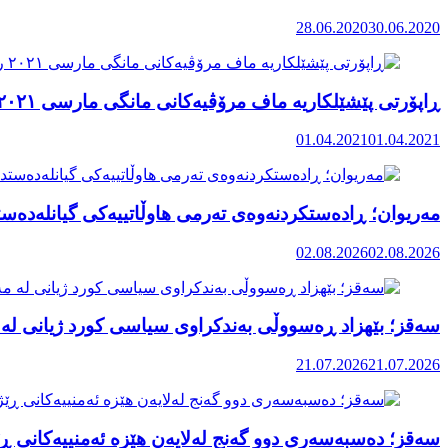
28.06.2020
30.06.2020
ڕاپۆرتی پێشێلکاریە ماف مرۆڤیەکانی مانگی مارسی ٢٠٢١ رۆژهەڵاتی کوردستان
01.04.2021
01.04.2021
مەریوان؛ ڕادەستکردنەوەی تەرمی هاوڵاتییەکی گیانلەدەستد
02.08.2026
02.08.2026
سەقز؛ بێهزاد ڕەسووڵی بەندکراوی سیاسی کورد ژیانی لە 
21.07.2026
21.07.2026
سەقز؛ دەسبەسەری دوو گەنج لەلایەن هێزە ئەمنییەکانی ڕێ