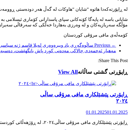
لە ڕاپۆرتەکەدا هاتوە “شایان “هاوکات لە گەڵ هەر دودەستی ڕوومەت س
شایانی باسە لە پایەگا کۆنەکانی سپای پاسدارانی کۆماری ئیسلامی بە
مۆڵگە سەربازیەکان و لە وەرزی بەهاردا خەڵکی کە سەرقاڵی سەیران و 
کۆمەڵەی مافی مرۆڤی کوردستان
← Previous
ساڵوەگەڕی یاد وبیرەوەری لەیلا قاسم ژنە سیاسی 
مەهیار ئەحمەدی چالاکی مەدەنی کورد پاش بانگهێشت، دەسبەسە
Share This Post:
ڕاپۆڕتی گشتی ساڵانه
View All
ڕاپۆرتی پێشێلکاری مافی مرۆڤی ساڵی
٢٠٢٤
01.01.2025
01.01.2025