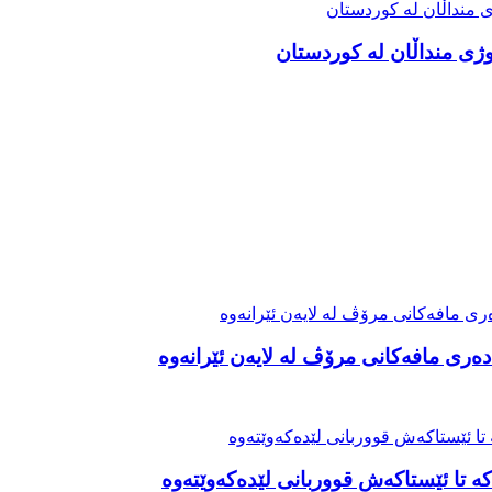
ەری مافەکانی مرۆڤ لە لایەن ئێرانەوە
ە تا ئێستاکەش قووربانی لێدەکەوێتەوە