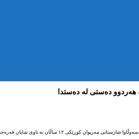
ک هەردوو دەستی لە دەستدا
ڕۆژی ۲۲ی گوڵان ۱۳۹۷ی هەتاوی لە گوندی” ژەنین” سەربە ناو