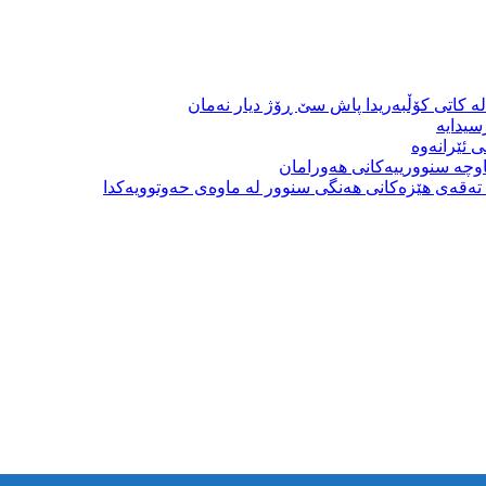
ە کاتی کۆڵبەریدا پاش سێ ڕۆژ دیار نەمان
سیدایە
 ئێرانەوە
وچە سنوورییەکانی هەورامان
بە تەقەی هێزەکانی هەنگی سنوور لە ماوەی حەوتوویەکدا