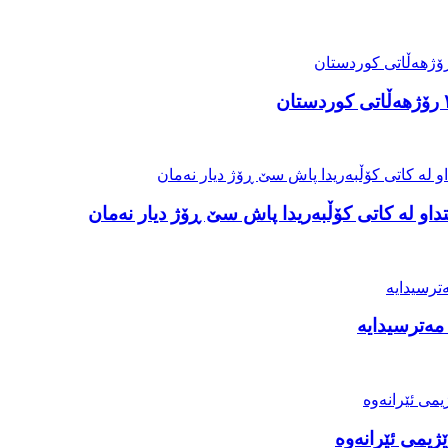
او لە کاتی کۆڵبەریدا پاش سێ ڕۆژ دیار نەمان
مەترسیدایە
ژیمی ئێرانەوە