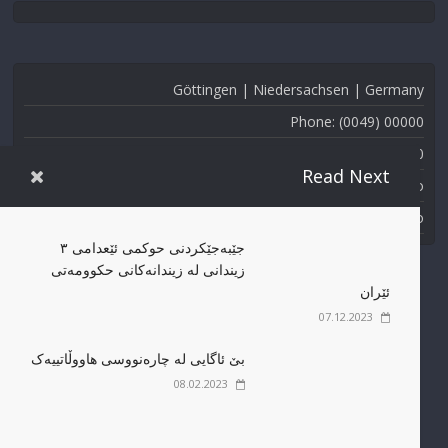
Göttingen | Niedersachsen | Germany
Phone: (0049) 00000
Fax: (0049) 000-000
Read Next
Email: info@kmmk.info
Website: www.kmmk.info
جێبەجێکردنی حوکمی ئێعدامی ٣
زیندانی لە زیندانەکانی حکوومەتی
ئێران
07.12.2023
بێ ئاگایی لە چارەنووسی هاووڵاتییەک
مافی پاراستنی کۆپی ڕایت بۆ کۆمەڵەی مافی مرۆڤی کوردستان
08.02.2023
پارێزراوە.