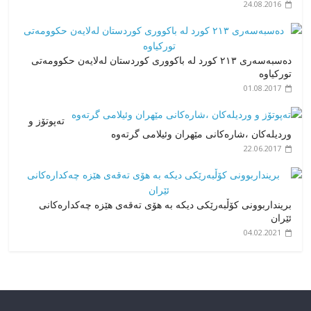
24.08.2016
دەسبەسەری ۲۱۳ کورد لە باکووری کوردستان لەلایەن حکوومەتی
تورکیاوە
01.08.2017
تەپوتۆز و
وردیلەکان ،شارەکانی مێهران وئیلامی گرتەوە
22.06.2017
برینداربوونی کۆڵبەرێکی دیکه بە هۆی تەقەی هێزە چەکدارەکانی
ئێران
04.02.2021