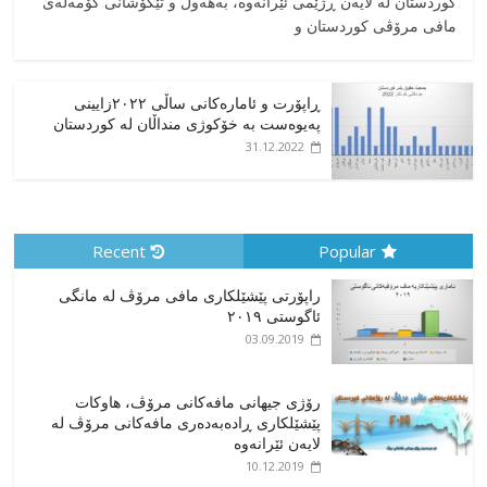
کوردستان له لایەن ڕژێمی ئێرانەوە، بە‎هەوڵ و تێکۆشانی کۆمەڵەی
مافی مرۆڤی کوردستان و
ڕاپۆرت و ئامارەکانی ساڵی ٢٠٢٢زایینی
پەیوەست بە خۆکوژی منداڵان لە کوردستان
31.12.2022
Recent
Popular
راپۆرتی پێشێلكاری مافی مرۆڤ له‌ مانگی
ئاگوستی ٢٠١٩
03.09.2019
رۆژی جیهانی مافەکانی مرۆڤ، هاوکات
پێشێلکاری ڕادەبەدەری مافەکانی مرۆڤ لە
لایەن ئێرانەوە
10.12.2019