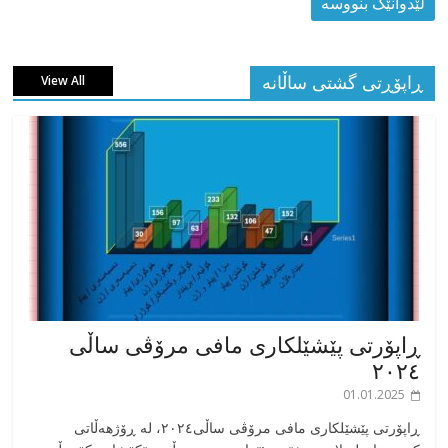
ڕاپۆڕتی گشتی ساڵانه
View All
ڕاپۆرتی پێشێلکاری مافی مرۆڤی ساڵی
٢٠٢٤
01.01.2025
‎ڕاپۆرتی پێشێلکاری مافی مرۆڤی ساڵی٢٠٢٤، له ڕۆژهەڵاتی