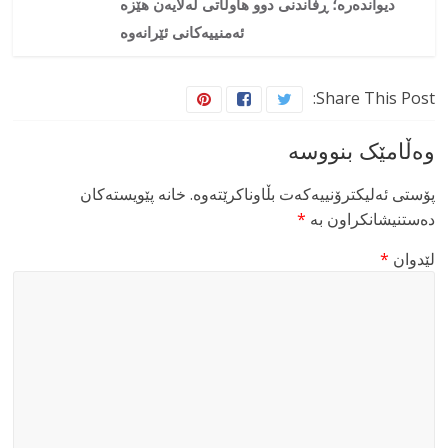
دیواندەرە؛ ڕفاندنی دوو هاوڵاتی لەلایەن هێزە
ئەمنییەکانی ئێرانەوە
Share This Post:
وەڵامێک بنووسە
پۆستی ئەلیکترۆنییەکەت بڵاوناکرێتەوە.
خانە پێویستەکان
دەستنیشانکراون بە
*
لێدوان
*