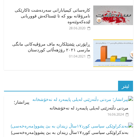
کارەساتی کیمیابارانی سەردەشت ئاکارێکی
نامرۆڤانە بوو کە تا ئێستاکەش قووربانی
لێدەکەوێتەوە
28.06.2020
ڕاپۆرتی پێشێلکاریە ماف مرۆڤیەکانی مانگی
مارسی ٢٠٢١ رۆژهەڵاتی کوردستان
01.04.2021
ئیتر
پیرانشار؛
مردنی دڵتەزێنی لەیلی پایمه‌رد لە نەخۆشخانە
16.06.2024
بەندکراوێکی سیاسی کورد۱۷ساڵ زیندان بە بێ پشوو(مەرەخەسی)