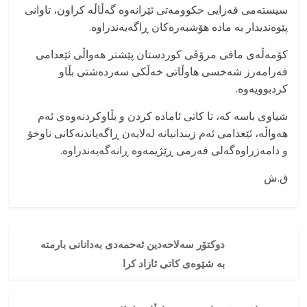
سیستەمی قەزایی حکوومەتی ئێرانەوە گەڵاڵە کراون، تاوانی
پێوەندیدار بە مادە هۆشبەرەکان ڕاگەیەندراوە.
کۆمەڵەی مافی مرۆڤی کوردستان پێشتر هەواڵی ئێعدامی
فەرامەرز شەخسی هاوڵاتی خەڵکی سەردەشتی بڵاو
کردبوویەوە.
شیاوی باسە کە، تا کاتی ئامادە کردن و بڵاوکردنەوەی ئەم
هەواڵە، ئێعدامی ئەم زیندانیانە لەلایەن ڕاگەیاندنەکانی ناوخۆ
و دامەزراوەگەلی فەرمی ڕێژیمەوە ڕانەگەیەندراوە.
ق.ش
دوکتۆر سەلاحەدین ئەحمەدی بەدانانی بارمتە
بە شێوەی کاتی ئازاد کرا