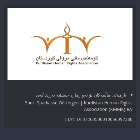
یارمەتی ماڵییەکان بۆ ئەو ژماره حیسێبە بەڕێ کەن
Bank: Sparkasse Göttingen | Kurdistan Human Rights
Association (KMMK) e.V
IBAN:DE37260500010056092380