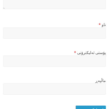
ناو
*
پۆستی ئەلیکترۆنی
*
ماڵپه‌ڕ