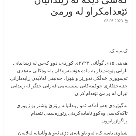
ئێعدامکراو لە ورمێ
08.05.2023
ک.م.م.ک:
هەینی ١٥ی گوڵانی ٢٧٢٣ی کوردی، دوو کەس لە زیندانیانی
تاوانی پێوەندیدار بە مادە هۆشبەرەکان بەناوەکانی مەهدی
تەیمووری خەڵکی تەورێز و بێهزاد حەنیفی لەلایەن ڕایەدارانی
جێبەجێکاری حوکمەکانی سیستەمی قەزایی جێگر لە زیندانی
ئێران لە ورمێ ئێعدام کران.
بەگوێرەی هەواڵەکە، ئەو زیندانیانە ڕۆژێ پێشتر بۆ ژووری
تاکەکەسی وەکوو ئامادەکردنی ڕێوڕەسمی ئێعدام
ڕاگوازرابوون.
شیاوی باسە کە، ئەو تاوانانەی دژی ئەو هاوڵاتیانە لەلایەن