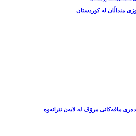
ەری مافەکانی مرۆڤ لە لایەن ئێرانەوە