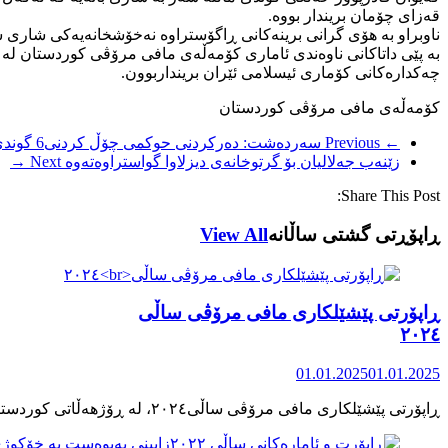
قەزای چۆمان بریندار بووە.
ناوبراو بە هۆی گرانی برینەکانی ڕاگۆستراوە نەخۆشخانەیەکی شاری س
چەکدارەکانی کۆماری ئیسلامی ئێران برینداربوون.
کۆمەڵەی مافی مرۆڤی کوردستان
← Previous
سەردەشت: دەرکردنی حوکمی چۆڵ کردنی6 گوندی سنووری لە لایەن هەنگی سنوورییەوە
زێنەب جەلالیان بۆ گرتوخانەی دیزلاوا گواستراوەتەوە
Next →
Share This Post:
ڕاپۆڕتی گشتی ساڵانه
View All
ڕاپۆرتی پێشێلکاری مافی مرۆڤی ساڵی
٢٠٢٤
01.01.2025
01.01.2025