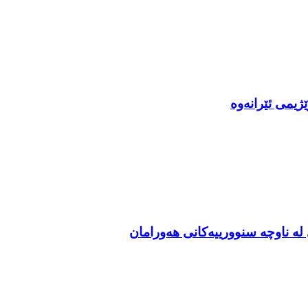
ژیمی ئێرانەوە
ە ناوچە سنوورییەکانی هەورامان