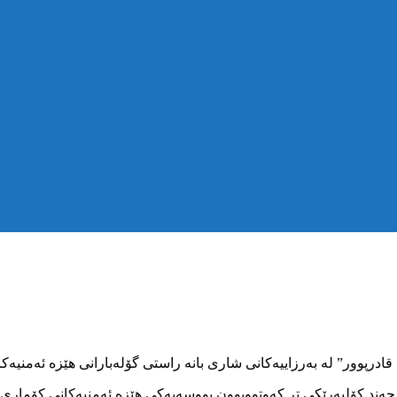
چەند کۆلبەرێکی تر کەوتووبوون بووسەیەکی هێزە ئەمنیەکانی کۆماری ئ