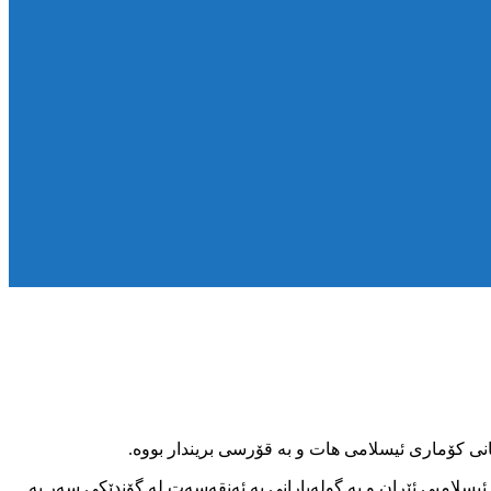
یسلامیی ئێران و بە گولەبارانی بە ئەنقەسەت لە گۆندێکی سەر بە