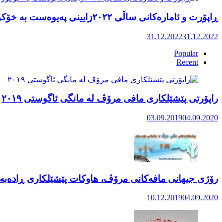
ڕاپۆرت و ئامارەکانی ساڵی ٢٠٢٢زایینی پەیوەست بە خۆکوژی منداڵان لە کوردستان
31.12.2022
31.12.2022
Popular
Recent
راپۆرتی پێشێلكاری مافی مرۆڤ له‌ مانگی ئاگوستی ٢٠١٩
03.09.2019
04.09.2020
رۆژی جیهانی مافەکانی مرۆڤ، هاوکات پێشێلکاری ڕادەبەد
10.12.2019
04.09.2020