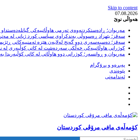
Skip to content
07.08.2026
هەواڵی نوێ
مەریوان؛ ڕادەستکردنەوەی تەرمی هاوڵاتییەکی گیانلەدەستداو ل
سەقز؛ بێهزاد ڕەسووڵی بەندکراوی سیاسی کورد ژیانی لە مەتر
سەقز؛ دەسبەسەری دوو گەنج لەلایەن هێزە ئەمنییەکانی ڕێژیمی
کوژرانی هاوڵاتییەکی خەڵکی سەردەشت لە کاتی کۆڵبەری لە نا
مەریوان و ڕوانسەر؛ کوژرانی دوو هاوڵاتی لە کاتی کۆڵبەریدا 
پەیڕەو و پڕۆگرام
پێوەندی
ئەندامەتی
كۆمه‌ڵه‌ی مافی مرۆڤی کوردستان