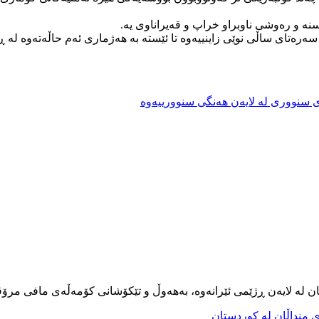
نە و رەوشی ناوبراو خراپ و قەیراناوی یه.