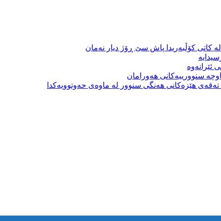
ە کاتی کۆڵبەریدا پاش سێ ڕۆژ دیار نەمان
سیدایە
 ئێرانەوە
وچە سنوورییەکانی هەورامان
بە تەقەی هێزەکانی هەنگی سنوور لە ماوەی حەوتوویەکدا