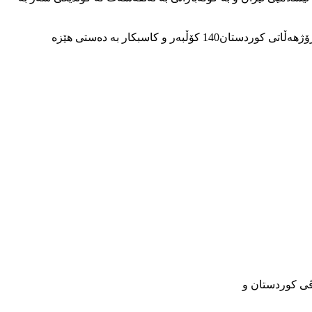
به پێی داتاکانی ناوەندی ئاماری کۆمەڵەی مافی مرۆڤی کوردستان لە سەرەتای ساڵی نوێی زاینییەوە تا ئێستە بە هەژماری ئەم حاڵەتەوە لە ڕۆژهەڵاتی کوردستان140 کۆڵبەر و کاسبکار بە دەستی هێزه