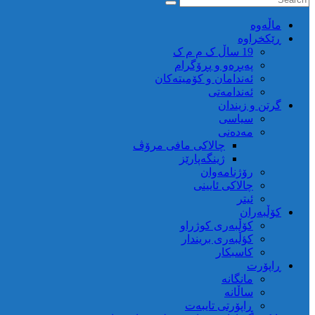
ماڵه‌وه‌
ڕێکخراوە
19 ساڵ ک م م ک
پەیڕەو و پڕۆگرام
ئەندامان و کۆمیتەکان
ئەندامەتی
گرتن و زیندان
سیاسی
مەدەنی
چالاکی مافی مرۆڤ
ژینگەپارێز
رۆژنامەوان
چالاکی ئایینی
ئیتر
کۆڵبەران
کۆڵبەری کوژراو
کؤڵبەری بریندار
کاسبکار
ڕاپۆرت
مانگانە
ساڵانە
ڕاپۆرتی تایبەت