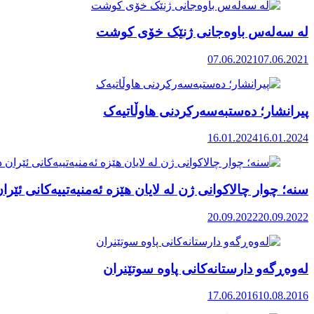
له سەلەس باوەجانی ژنێک خۆی کوشت
07.06.2021
07.06.2021
پیرانشار؛ دەستبەسەرکردنی هاوڵاتیەک
16.01.2024
16.01.2024
سنە؛ چوار چالاکوانی ژن لە لایان هێزە ئەمنیەتییەکانی ئێ
20.09.2022
20.09.2022
لەوەڕگەو دارستانەکانی پاوە سوتێنران
17.06.2016
10.08.2016