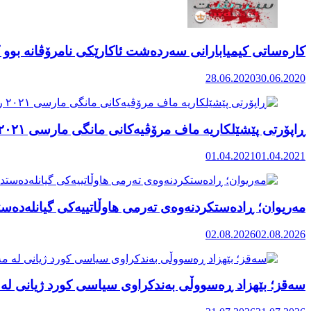
کارەساتی کیمیابارانی سەردەشت ئاکارێکی نامرۆڤانە بوو ک
28.06.2020
30.06.2020
ڕاپۆرتی پێشێلکاریە ماف مرۆڤیەکانی مانگی مارسی ٢٠٢١ رۆژهەڵاتی کوردستان
01.04.2021
01.04.2021
مەریوان؛ ڕادەستکردنەوەی تەرمی هاوڵاتییەکی گیانلەدەستد
02.08.2026
02.08.2026
سەقز؛ بێهزاد ڕەسووڵی بەندکراوی سیاسی کورد ژیانی لە 