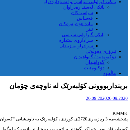
بانکی گیراوانی سیاسی و لەسێدارەدراو
بانکی لەسێدارەدراوان
سیاسیەکان
قەساس
مادە هۆشبەرەکان
ئیتر
بانکی گیراوانی سیاسی
سزاداروی سێدارە
سزادراو بە زیندان
تیرۆری دەوڵەتی
دۆکیومێنت/ گەواهیدان
گەواهیدان
دۆکیومێنت
ماڵەوە
برینداربووونی کۆلبەرێک لە ناوچەی چۆمان
26.09.2020
26.09.2020
KMMK:
پێنجشەمە 3 رەزبەری2720ی کوردی، کۆلبەرێک بە ناونیشانی “کەیوان قادرپوور” لە بەرزاییەکانی شاری بانە راستی گۆلەبارانی هێزە ئەمنیەکانی کۆماری ئیسلامی هات و بە قۆرسی بریندار بووە.
کەیوان قادرپوور خەلکی گوندی مالتە سەر بە شاری بانەیە کە لەگەل 