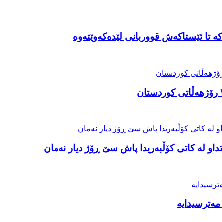
ە تا ئێستاکەش قووربانی لێدەکەوێتەوە
او لە کاتی کۆڵبەریدا پاش سێ ڕۆژ دیار نەمان
مەترسیدایە