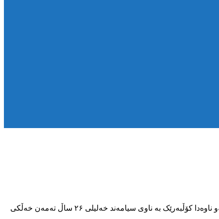
چوارشەمە ۲۹ ڕەشەمە ۱۳۹۷ هەتاوی ، هێزە چەکدارەکانی کۆماری ئیسلامی ئێران دیسان هێرشیان کردە سەر دەستەیەک لە کۆڵبەران و لەو ناوەدا کۆڵبەرێک بە ناوی سیامەند خەلیلی ۲۶ ساڵ تەمەن خەڵکی