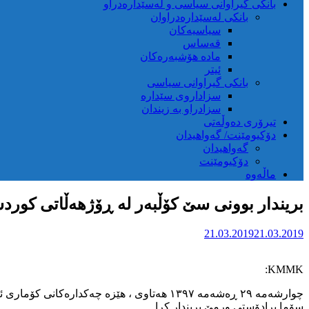
بانکی گیراوانی سیاسی و لەسێدارەدراو
بانکی لەسێدارەدراوان
سیاسیەکان
قەساس
مادە هۆشبەرەکان
ئیتر
بانکی گیراوانی سیاسی
سزاداروی سێدارە
سزادراو بە زیندان
تیرۆری دەوڵەتی
دۆکیومێنت/ گەواهیدان
گەواهیدان
دۆکیومێنت
ماڵەوە
بریندار بوونی سێ کۆڵبەر لە ڕۆژهەڵاتی کورد
21.03.2019
21.03.2019
KMMK:
سۆما برادۆستی ورمێ بریندار کرا.