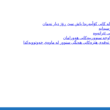
ە کاتی کۆڵبەریدا پاش سێ ڕۆژ دیار نەمان
سیدایە
 ئێرانەوە
وچە سنوورییەکانی هەورامان
بە تەقەی هێزەکانی هەنگی سنوور لە ماوەی حەوتوویەکدا