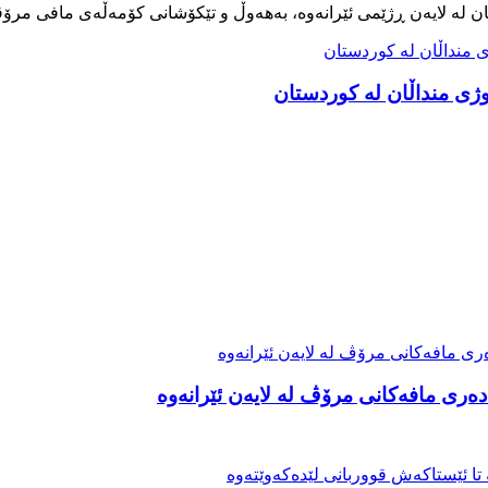
ەری مافەکانی مرۆڤ لە لایەن ئێرانەوە