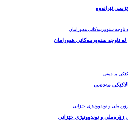
ژیمی ئێرانەوە
ە ناوچە سنوورییەکانی هەورامان
لاکێکی مەدەنی