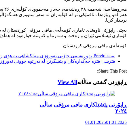
هەروەها سێ شەممە ۲٨ ڕەشەمە، جەبار مەحموودی کۆڵبەری ۲۶ ساڵ تەمەن خەڵکی نەوسودی کرماشان کەوتە بەر هێرشی ڕاستەوخۆی هەر ئەو هێزانە و بریندار کرا.
هەر لەو ڕۆژەدا ، تاقمێکی تر لە کۆڵبەران لە سەر سنووری هەنگەژاڵی
بریندار کریا.
کۆماری ئیسلامی ئێران و زەخت و سەرما و کەوتنە خوارەوە لە هەڵدێر
کۆمەڵەی مافی مرۆڤی کوردستان
← Previous
ڕێوڕەسمی جێژنی نەورۆزی مەلکشاهی بە هۆی زەخت
هێرشی هێزە چەکدارەکان و پێشگرتن لە بەڕێوە چوونی نەورۆز
Share This Post:
ڕاپۆڕتی گشتی ساڵانه
View All
ڕاپۆرتی پێشێلکاری مافی مرۆڤی ساڵی
٢٠٢٤
01.01.2025
01.01.2025