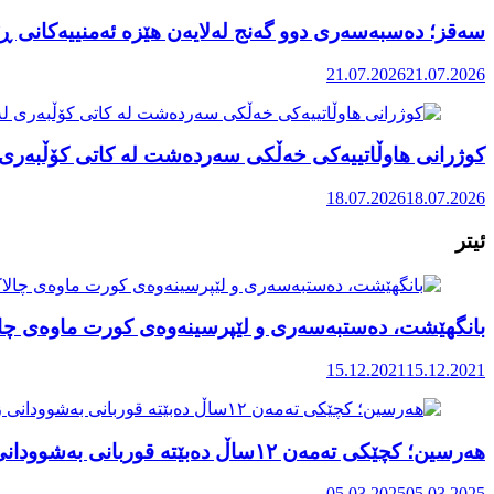
سەقز؛ دەسبەسەری دوو گەنج لەلایەن هێزە ئەمنییەکانی ڕێ
21.07.2026
21.07.2026
کوژرانی هاوڵاتییەکی خەڵکی سەردەشت لە کاتی کۆڵبەری ل
18.07.2026
18.07.2026
ئیتر
بانگهێشت، دەستبەسەری و لێپرسینەوەی کورت ماوەی چا
15.12.2021
15.12.2021
هەرسین؛ کچێکی تەمەن ١٢ساڵ دەبێتە قوربانی بەشوودانی زۆرەملی و توندووتیژی خێزانی
05.03.2025
05.03.2025