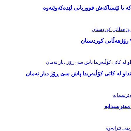
ە تا ئێستاکەش قووربانی لێدەکەوێتەوە
او لە کاتی کۆڵبەریدا پاش سێ ڕۆژ دیار نەمان
مەترسیدایە