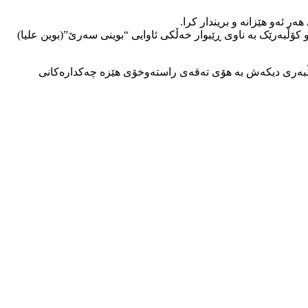
کۆڵبەرێک بە ناوی ڕێبوار خەڵکی ئاوایی “بوینی سەرێ”(بوین علیا)
رتی ناوەندی ئاماری کۆمەڵەی مافی مرۆڤی کوردستان لە سەرەتای ساڵی نوێی زایینیەوە تا ئێستا ۵٨ کۆڵبەر بریندار بوون و ۱۹ کۆڵبەری دیکەش بە هۆی تەقەی راستەوخۆی هێزە چەکدارەکانی