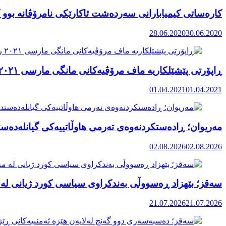
کارەساتی کیمیابارانی سەردەشت ئاکارێکی نامرۆڤانە بوو ک
28.06.2020
30.06.2020
ڕاپۆرتی پێشێلکاریە ماف مرۆڤیەکانی مانگی مارسی ٢٠٢١ رۆژهەڵاتی کوردستان
01.04.2021
01.04.2021
مەریوان؛ ڕادەستکردنەوەی تەرمی هاوڵاتییەکی گیانلەدەستد
02.08.2026
02.08.2026
سەقز؛ بێهزاد ڕەسووڵی بەندکراوی سیاسی کورد ژیانی لە 
21.07.2026
21.07.2026