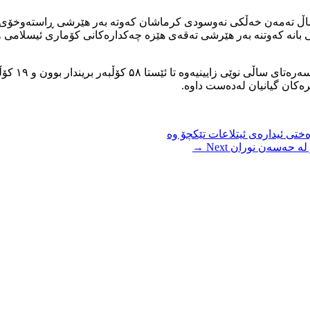
 بانە کەوتنە بەر هێرشی تەقەی هێزە چەکدارەکانی کۆماری ئیسلامی و 
بەپێی راپۆ
ەکان گیانیان لەدەست داوە.
ی ئیدارەی ئیتلاعات تێکچۆ وە
 لە حەسەن نوران
Next →