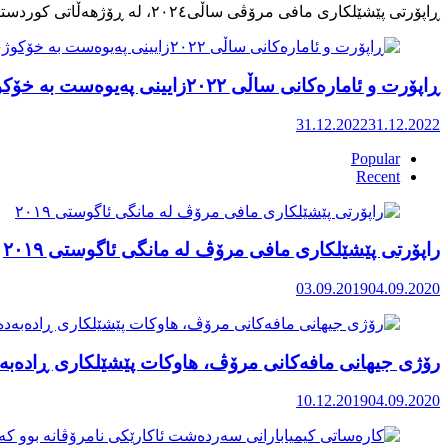
ڕاپۆرت و ئامارەکانی ساڵی ٢٠٢٢زایینی پەیوەست بە خۆکوژی منداڵان لە کوردستان
31.12.2022
31.12.2022
Popular
Recent
راپۆرتی پێشێلكاری مافی مرۆڤ له‌ مانگی ئاگوستی ٢٠١٩
03.09.2019
04.09.2020
رۆژی جیهانی مافەکانی مرۆڤ، هاوکات پێشێلکاری ڕادەبەد
10.12.2019
04.09.2020