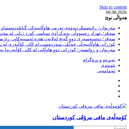
Skip to content
06.08.2026
هەواڵی نوێ
مەریوان؛ ڕادەستکردنەوەی تەرمی هاوڵاتییەکی گیانلەدەستداو ل
سەقز؛ بێهزاد ڕەسووڵی بەندکراوی سیاسی کورد ژیانی لە مەتر
سەقز؛ دەسبەسەری دوو گەنج لەلایەن هێزە ئەمنییەکانی ڕێژیمی
کوژرانی هاوڵاتییەکی خەڵکی سەردەشت لە کاتی کۆڵبەری لە نا
مەریوان و ڕوانسەر؛ کوژرانی دوو هاوڵاتی لە کاتی کۆڵبەریدا 
پەیڕەو و پڕۆگرام
پێوەندی
ئەندامەتی
كۆمه‌ڵه‌ی مافی مرۆڤی کوردستان