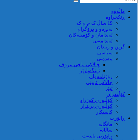
ماڵه‌وه‌
ڕێکخراوە
19 ساڵ ک م م ک
پەیڕەو و پڕۆگرام
ئەندامان و کۆمیتەکان
ئەندامەتی
گرتن و زیندان
سیاسی
مەدەنی
چالاکی مافی مرۆڤ
ژینگەپارێز
رۆژنامەوان
چالاکی ئایینی
ئیتر
کۆڵبەران
کۆڵبەری کوژراو
کؤڵبەری بریندار
کاسبکار
ڕاپۆرت
مانگانە
ساڵانە
ڕاپۆرتی تایبەت