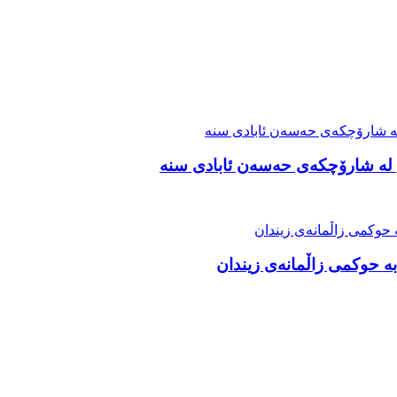
 لە شارۆچکەی حەسەن ئابادی سنە
ە حوکمی زاڵمانەی زیندان