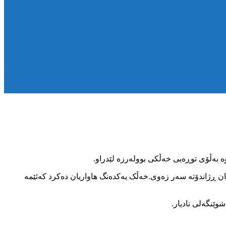
 بەڵۆی توڕەیی خەڵکی بوولەرزە لێدراو.
ان ڕژاندۆتە سەر زەوی.خەڵک یەکدەنگ هاواریان دەکرد کەئێمە
وێنگەلی نادیار.