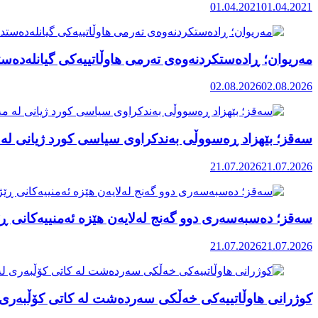
01.04.2021
01.04.2021
مەریوان؛ ڕادەستکردنەوەی تەرمی هاوڵاتییەکی گیانلەدەستد
02.08.2026
02.08.2026
سەقز؛ بێهزاد ڕەسووڵی بەندکراوی سیاسی کورد ژیانی لە 
21.07.2026
21.07.2026
سەقز؛ دەسبەسەری دوو گەنج لەلایەن هێزە ئەمنییەکانی ڕێ
21.07.2026
21.07.2026
کوژرانی هاوڵاتییەکی خەڵکی سەردەشت لە کاتی کۆڵبەری ل