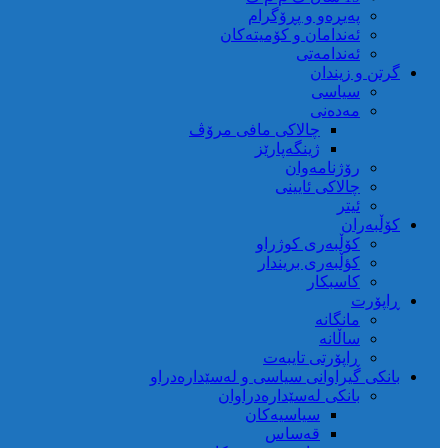
کوردستان
پەیڕەو و پڕۆگرام
ئەندامان و کۆمیتەکان
ئەندامەتی
گرتن و زیندان
سیاسی
مەدەنی
چالاکی مافی مرۆڤ
ژینگەپارێز
رۆژنامەوان
چالاکی ئایینی
ئیتر
کۆڵبەران
کۆڵبەری کوژراو
کؤڵبەری بریندار
کاسبکار
ڕاپۆرت
مانگانە
ساڵانە
ڕاپۆرتی تایبەت
بانکی گیراوانی سیاسی و لەسێدارەدراو
بانکی لەسێدارەدراوان
سیاسیەکان
قەساس