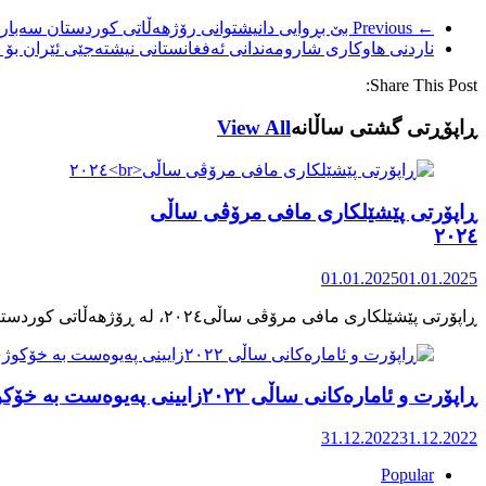
← Previous
بێ بڕوایی دانیشتوانی رۆژهەڵاتی کوردستان سەبارە
ناردنی هاوکاری شارومەندانی ئەفغانستانی نیشتەجێی ئێران بۆ
Share This Post:
ڕاپۆڕتی گشتی ساڵانه
View All
ڕاپۆرتی پێشێلکاری مافی مرۆڤی ساڵی
٢٠٢٤
01.01.2025
01.01.2025
ڕاپۆرت و ئامارەکانی ساڵی ٢٠٢٢زایینی پەیوەست بە خۆکوژی منداڵان لە کوردستان
31.12.2022
31.12.2022
Popular