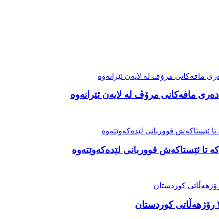
ەری مافەکانی مرۆڤ لە لایەن ئێرانەوە
ە تا ئێستاکەش قووربانی لێدەکەوێتەوە