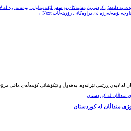
ت بە دابەش کردنی یارمەتیەکان بۆ سەر لێقەوماوانی بومەلەرزە لە لا
 ناوچە بۆمەلەرزە لێ دراوەکانی رۆژهەڵات
Next →