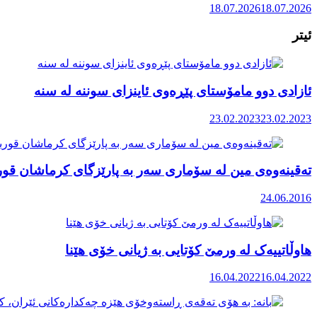
18.07.2026
18.07.2026
ئیتر
ئازادی دوو مامۆستای پێڕەوی ئاینزای سوننە لە سنە
23.02.2023
23.02.2023
تەقینەوەی مین لە سۆماری سەر بە پارێزگای کرماشان قورب
24.06.2016
هاوڵاتییەک لە ورمێ کۆتایی بە ژیانی خۆی هێنا
16.04.2022
16.04.2022