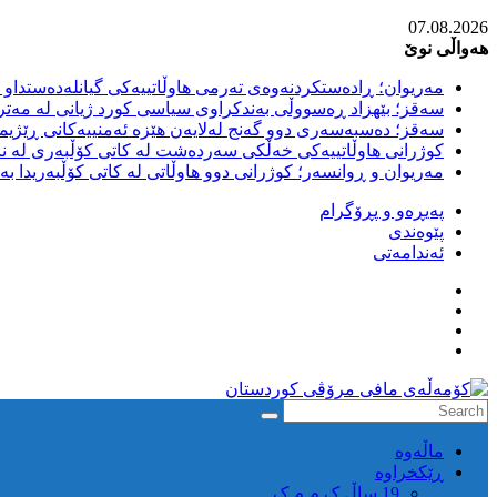
Skip
07.08.2026
to
هەواڵی نوێ
content
مەریوان؛ ڕادەستکردنەوەی تەرمی هاوڵاتییەکی گیانلەدەستداو ل
سەقز؛ بێهزاد ڕەسووڵی بەندکراوی سیاسی کورد ژیانی لە مەتر
سەقز؛ دەسبەسەری دوو گەنج لەلایەن هێزە ئەمنییەکانی ڕێژیمی
کوژرانی هاوڵاتییەکی خەڵکی سەردەشت لە کاتی کۆڵبەری لە نا
مەریوان و ڕوانسەر؛ کوژرانی دوو هاوڵاتی لە کاتی کۆڵبەریدا 
پەیڕەو و پڕۆگرام
پێوەندی
ئەندامەتی
كۆمه‌ڵه‌ی
ماڵه‌وه‌
مافی
ڕێکخراوە
مرۆڤی
19 ساڵ ک م م ک