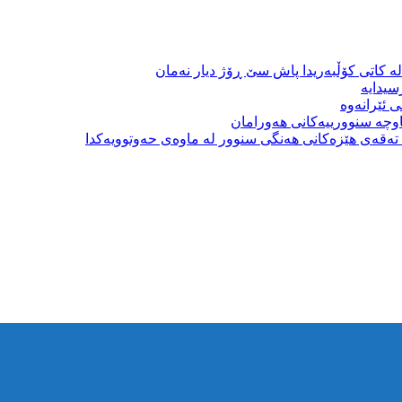
ە کاتی کۆڵبەریدا پاش سێ ڕۆژ دیار نەمان
سیدایە
 ئێرانەوە
وچە سنوورییەکانی هەورامان
بە تەقەی هێزەکانی هەنگی سنوور لە ماوەی حەوتوویەکدا