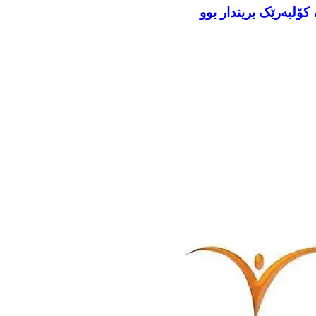
ۆلبەرێک بریندار بوو