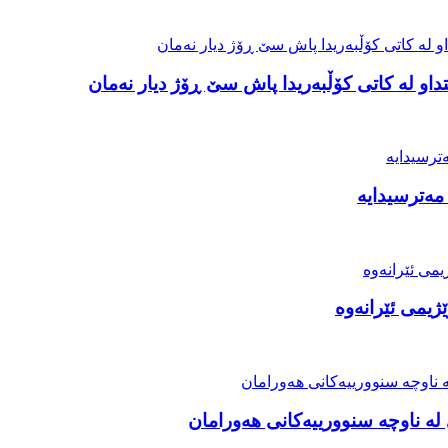
او لە کاتی کۆڵبەریدا پاش سێ ڕۆژ دیار نەمان
مەترسیدایە
ژیمی ئێرانەوە
ە ناوچە سنوورییەکانی هەورامان