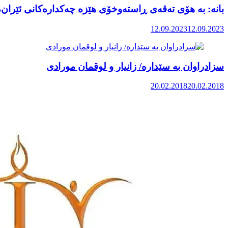
بانە: بە هۆی تەقەی ڕاستەوخۆی هێزە چەکدارەکانی ئێران، ک
12.09.2023
12.09.2023
سزادراوان بە سێدارە/ زانیار و لوقمان مورادی
20.02.2018
20.02.2018