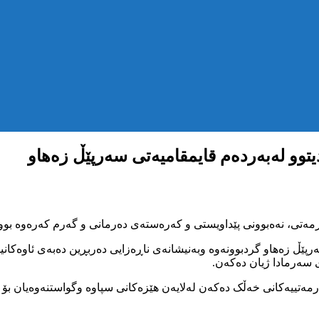
توو لەبەردەم قایمقامیەتی سەرپێڵ زەهاو
مەتی، نەەبوونی پێداویستی و کەرەستەی دەرمانی و گەرم کەرەوە بووە
ێڵ زەهاو گردبوونەوە وبەنیشانەی ناڕەزایی دەربڕین دەبەی ئاوەکانی
ی سەرمادا ژیان دەکەن.
مەتییەکانی خەڵک دەکەن لەلایەن هێزەکانی سپاوە وگواستنەوەیان بۆ ش