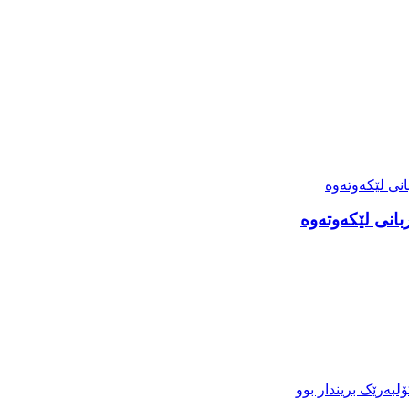
انی لێکەوتەوە