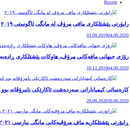
Recent
راپۆرتی پێشێلكاری مافی مرۆڤ له‌ مانگی ئاگوستی ٢٠١٩
03.09.2019
04.09.2020
رۆژی جیهانی مافەکانی مرۆڤ، هاوکات پێشێلکاری ڕادەبەد
10.12.2019
04.09.2020
کارەساتی کیمیابارانی سەردەشت ئاکارێکی نامرۆڤانە بوو ک
28.06.2020
30.06.2020
ڕاپۆرتی پێشێلکاریە ماف مرۆڤیەکانی مانگی مارسی ٢٠٢١ رۆژهەڵاتی کوردستان