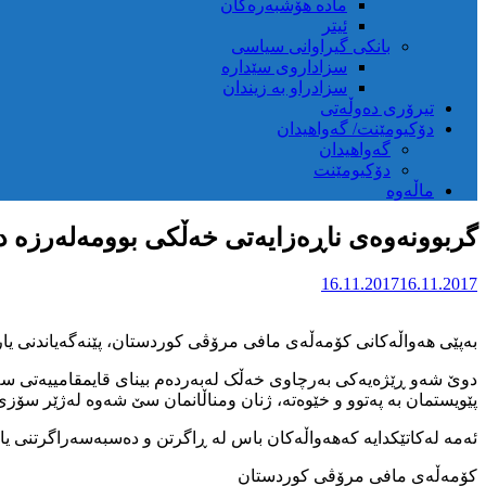
مادە هۆشبەرەکان
ئیتر
بانکی گیراوانی سیاسی
سزاداروی سێدارە
سزادراو بە زیندان
تیرۆری دەوڵەتی
دۆکیومێنت/ گەواهیدان
گەواهیدان
دۆکیومێنت
ماڵەوە
گربوونەوەی ناڕەزایەتی خەڵکی بوومەلەرزە دی
16.11.2017
16.11.2017
بەپێی هەواڵەکانی کۆمەڵەی مافی مرۆڤی کوردستان، پێنەگەیاندنی یار
دوێ شەو ڕێژەیەکی بەرچاوی خەڵک لەبەردەم بینای قایمقامییەتی سەرپ
پێویستمان بە پەتوو و خێوەتە، ژنان ومناڵانمان سێ شەوە لەژێر سۆز
ئەمە لەکاتێکدایە کەهەواڵەکان باس لە ڕاگرتن و دەسبەسەراگرتنی یار
کۆمەڵەی مافی مرۆڤی کوردستان