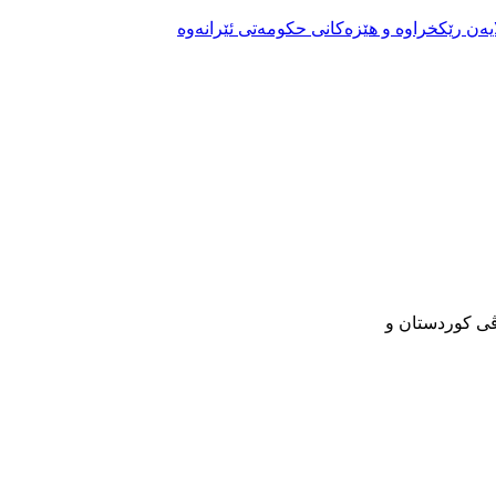
یەن رێکخراوە و هێزەکانی حکومەتی ئێرانەوە