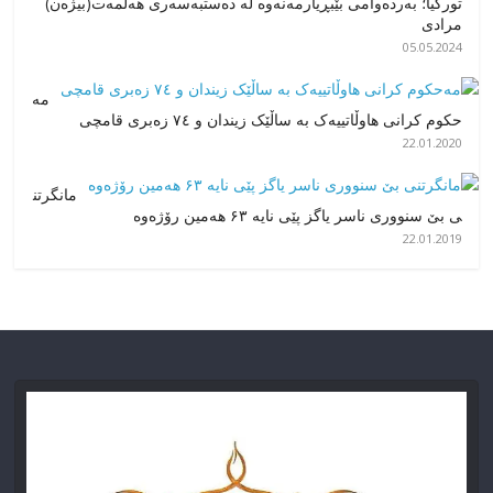
تورکیا؛ بەردەوامی بێبڕیارمەنەوە لە دەستبەسەری هەڵمەت(بیژەن)
مرادی
05.05.2024
مە
حکوم کرانی هاوڵاتییەک بە ساڵێک زیندان و ۷٤ زەبری قامچی
22.01.2020
مانگرتن
ی بێ سنووری ناسر یاگز پێی نایە ۶۳ هەمین رۆژەوە
22.01.2019