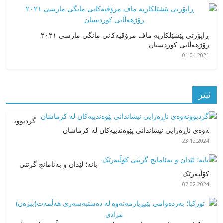
ڕاپۆرتی پێشێلکاریە ماف مرۆڤیەکانی مانگی مارسی ٢٠٢١
رۆژهەڵاتی کوردستان
01.04.2021
ئیتر
گردبوون
ەوەی ناڕەزایی نیشاندانی پێوەندییەکان لە کرماشان
23.12.2024
بانە؛ لێدان و بەئامانج گرتنی
کۆڵبەرێک
07.02.2024