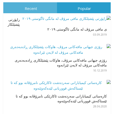
Recent
Popular
راپۆرتی
پێشێلكار
ی مافی مرۆڤ له‌ مانگی ئاگوستی ٢٠١٩
03.09.2019
رۆژی جیهانی مافەکانی مرۆڤ، هاوکات پێشێلکاری ڕادەبەدەری
مافەکانی مرۆڤ لە لایەن ئێرانەوە
10.12.2019
کارەساتی کیمیابارانی سەردەشت ئاکارێکی نامرۆڤانە بوو کە تا
ئێستاکەش قووربانی لێدەکەوێتەوە
28.06.2020