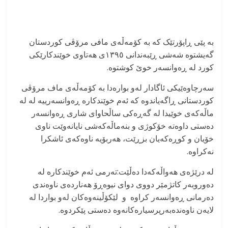
بە پێی ڕاپۆرتێک کە بە کۆمەڵەی مافی مرۆڤی کوردستان
گەیشتوە شەشی ڕێبەندانی ۱۳۹٥ی هەتاوی خوێندکارێکی
کورد لە ڕەوانسەر خوێ کوشتوە.
سەرچاوەێیکی ئاگادار لەو بوارەدا بە کۆمەڵەی ماف مرۆڤی
کوردستانی ڕاگەیاندوە کە ئەم خوێندکارە ڕەوانسەرییە لە لە
ماڵەکەی خوێیدا لە گەڕەکی ساڵحاوای شاری ڕەوانسەر
دەستی داوەتە خۆکوژی و بنەماڵەکەشی نایانەوێت ناوی
خۆیان و کوڕەکەیان بزڕێت، هەربۆیە ناوەکەی ئاشکرا
نەکراوە.
لە درێژەی هەواڵەکەدا دەڵێت:تەرمی ئەم خوێندکارە لە
دەوروبەر کاتژمێر دووی دوای نیوەڕۆ هەناردەی ناوەندی
دەرمانی ڕەوانسەر کراوە و لێکۆڵینەوەکان لەو بواردا لە
لایەن ناوەندەبەرپرسیارەکانەوە دەستی پێکردوە.