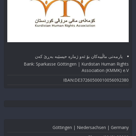
یارمەتی ماڵییەکان بۆ ئەو ژماره حیسێبە بەڕێ کەن
Bank: Sparkasse Göttingen | Kurdistan Human Rights
Association (KMMK) e.V
IBAN:DE37260500010056092380
Göttingen | Niedersachsen | Germany