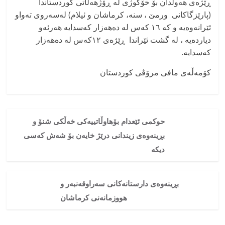
ڕێژەی هەوڵدان بۆ خۆکوژی لە ڕۆژهەڵاتی کوردستاندا
(پارێزگاکانی ورمێ ، سنە، کرماشان و ئیلام) لەسەروی تەواو
ئێرانەوەیە و کە ۱٦ کەس لە دەهەزار کەسدایە هەرئەو
دیاردەیە ، لە گشت ئێراندا ڕێژەی ۱۲کەس لە دەهەزار
کەسدایە.
کۆمەڵەی مافی مرۆڤی کوردستان
حوکمی ئێعدام بۆهاوڵاتییەکی خەڵکی شنۆ و
بڕینەوەی زیندانی درێژ خایەن بۆ شەش کەسی
دیکە
بڕینەوەی دارستانەکانی سەراوقەنبەر و
هووزمانەنی کرماشان