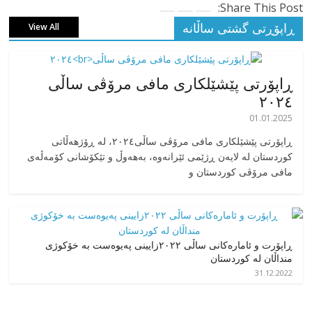
Share This Post:
ڕاپۆڕتی گشتی ساڵانه
View All
ڕاپۆرتی پێشێلکاری مافی مرۆڤی ساڵی
٢٠٢٤
01.01.2025
‎ڕاپۆرتی پێشێلکاری مافی مرۆڤی ساڵی٢٠٢٤، له ڕۆژهەڵاتی
کوردستان له لایەن ڕژێمی ئێرانەوە، بە‎هەوڵ و تێکۆشانی کۆمەڵەی
مافی مرۆڤی کوردستان و
ڕاپۆرت و ئامارەکانی ساڵی ٢٠٢٢زایینی پەیوەست بە خۆکوژی
منداڵان لە کوردستان
31.12.2022