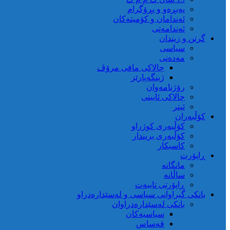
پەیڕەو و پڕۆگرام
ئەندامان و کۆمیتەکان
ئەندامەتی
گرتن و زیندان
سیاسی
مەدەنی
چالاکی مافی مرۆڤ
ژینگەپارێز
رۆژنامەوان
چالاکی ئایینی
ئیتر
کۆڵبەران
کۆڵبەری کوژراو
کؤڵبەری بریندار
کاسبکار
ڕاپۆرت
مانگانە
ساڵانە
ڕاپۆرتی تایبەت
بانکی گیراوانی سیاسی و لەسێدارەدراو
بانکی لەسێدارەدراوان
سیاسیەکان
قەساس