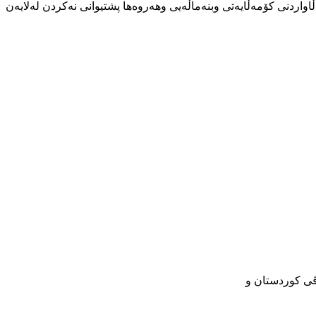
اردنی کۆمەڵایەتی وبنەماڵەیی وهەروەها پشتیوانی نەکردن لەلایەن