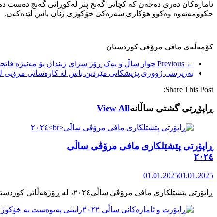
ئامارەکان دەری دەخەن کە کچانی گەنج پتر لەکوڕانی گەنج دەست دەد
حکوومەتەوە وەکوو هۆکاری سەرەکی خۆکوژی ژنان باس لێدەکەن.
کۆمەڵەی مافی مرۆڤی کوردستان
← Previous
چوار ساڵ و یەک ڕۆژ سزای زیندان بۆ مەنیژە فاتح
بەرپرسی ژووری پزیشکانی مێردین باس لە کارەساتی مرۆیی ل
Share This Post:
ڕاپۆڕتی گشتی ساڵانه
View All
ڕاپۆرتی پێشێلکاری مافی مرۆڤی ساڵی
٢٠٢٤
01.01.2025
01.01.2025