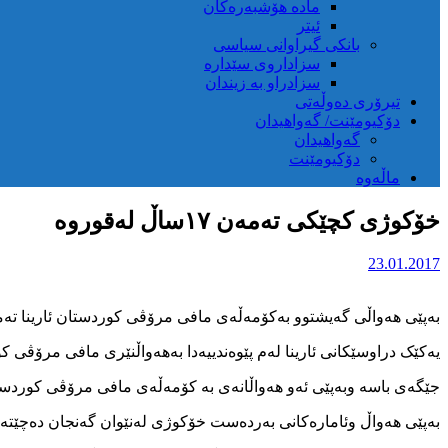
مادە هۆشبەرەکان
ئیتر
بانکی گیراوانی سیاسی
سزاداروی سێدارە
سزادراو بە زیندان
تیرۆری دەوڵەتی
دۆکیومێنت/ گەواهیدان
گەواهیدان
دۆکیومێنت
ماڵەوە
خۆکوژی کچێکی تەمەن ۱۷ساڵ لەقوروە
23.01.2017
بەپێی هەواڵی گەیشتوو بەکۆمەڵەی مافی مرۆڤی کوردستان ئارینا تەمەن ۱۷ساڵ خەڵکی شاری قوروە بەهۆی کێشەی بنەماڵەییەوە بەخواردنی دەرمان کۆتایی بەژیانی 
یەکێک دراوسێکانی ئارینا لەم پێوەندییەدا بەهەواڵنێری مافی مرۆڤی 
جێگەی باسە وبەپێی ئەو هەواڵانەی بە کۆمەڵەی مافی مرۆڤی کوردستان گەیشتوون لەسەرەتای ئەوساڵەوە تابەئێس
بەپێی هەواڵ وئامارەکانی بەردەست خۆکوژی لەنێوان گەنجان دەچێتە