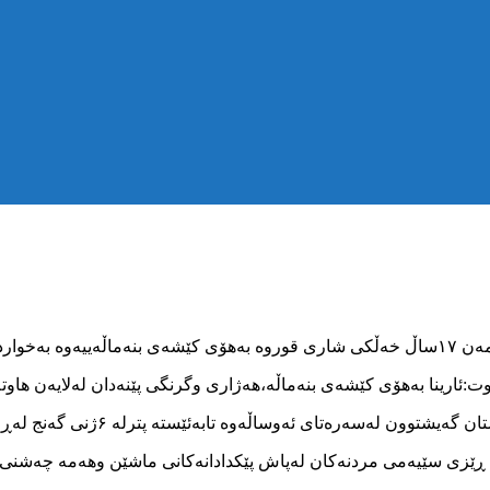
خۆی هێنا.
کوت:ئارینا بەهۆی کێشەی بنەماڵە،هەژاری وگرنگی پێنەدان لەلایەن ها
تە پترلە ۶ژنی گەنج لەڕۆژهەڵاتی کوردستان بەهۆی خۆکوژییەوە گیانیان لەدەست داوە.
 ڕێزی سێیەمی مردنەکان لەپاش پێکدادانەکانی ماشێن وهەمە چەشنی 