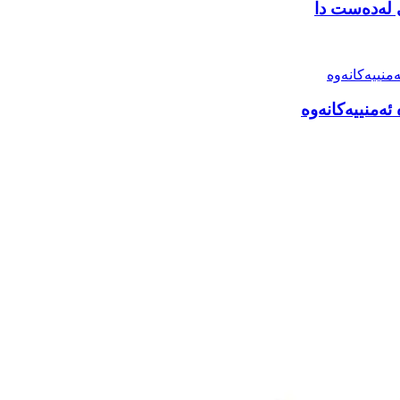
ی لەدەست دا
ئەمنییەکانەوە