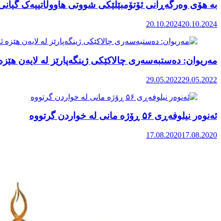
بە هۆی وەرگەڕانی ئۆتۆمبێلێکی شووتی هاووڵاتییەک گیان
20.10.2024
20.10.2024
مەریوان: دەستبەسەری چالاکێکی ژینگەپارێز لە لایەن هێزە 
29.05.2022
29.05.2022
ئەنوەر نیلوفەڕی ۵۶ ڕۆژە مانی لە خواردن گرتووە
17.08.2020
17.08.2020