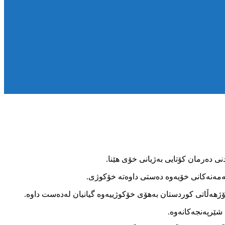
وتەمەنەکانی خۆیەوە دەستی داوەتە خۆکوژی.
شێرپەنجەکانەوە.