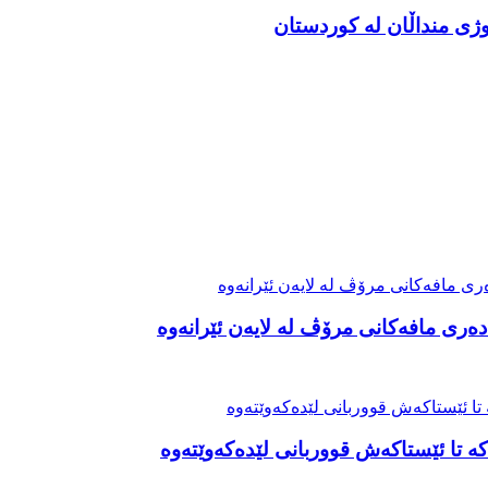
ەری مافەکانی مرۆڤ لە لایەن ئێرانەوە
ە تا ئێستاکەش قووربانی لێدەکەوێتەوە