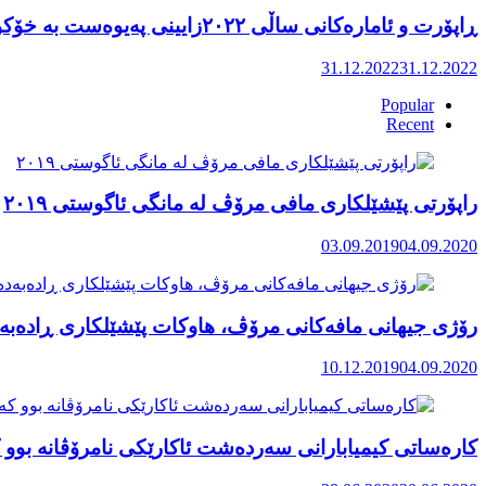
ڕاپۆرت و ئامارەکانی ساڵی ٢٠٢٢زایینی پەیوەست بە خۆکوژی منداڵان لە کوردستان
31.12.2022
31.12.2022
Popular
Recent
راپۆرتی پێشێلكاری مافی مرۆڤ له‌ مانگی ئاگوستی ٢٠١٩
03.09.2019
04.09.2020
رۆژی جیهانی مافەکانی مرۆڤ، هاوکات پێشێلکاری ڕادەبەد
10.12.2019
04.09.2020
کارەساتی کیمیابارانی سەردەشت ئاکارێکی نامرۆڤانە بوو ک