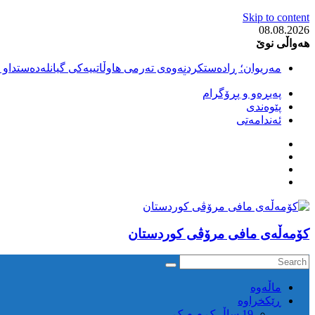
Skip to content
08.08.2026
هەواڵی نوێ
مەریوان؛ ڕادەستکردنەوەی تەرمی هاوڵاتییەکی گیانلەدەستداو ل
سەقز؛ بێهزاد ڕەسووڵی بەندکراوی سیاسی کورد ژیانی لە مەتر
پەیڕەو و پڕۆگرام
سەقز؛ دەسبەسەری دوو گەنج لەلایەن هێزە ئەمنییەکانی ڕێژیمی
پێوەندی
کوژرانی هاوڵاتییەکی خەڵکی سەردەشت لە کاتی کۆڵبەری لە نا
ئەندامەتی
مەریوان و ڕوانسەر؛ کوژرانی دوو هاوڵاتی لە کاتی کۆڵبەریدا 
كۆمه‌ڵه‌ی مافی مرۆڤی کوردستان
ماڵه‌وه‌
ڕێکخراوە
19 ساڵ ک م م ک