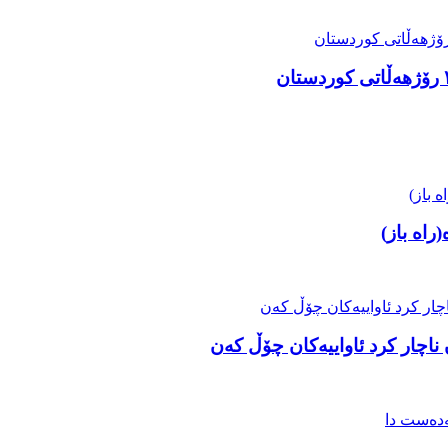
راە باز)
اچار کرد ئاواییەکان چۆڵ کەن