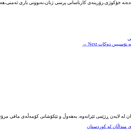
ەنە خۆکوژی.زۆرینەی کارناسانی پرسی ژنان،نەبوونی باری ئەمنی،هەڵاو
ی
ە نۆسیبین دەکات
Next →