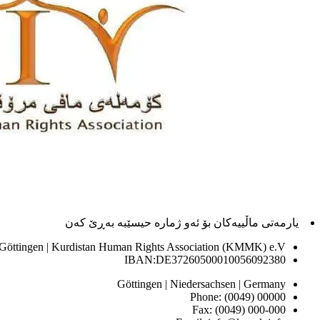
یارمەتی ماڵییەکان بۆ ئەو ژماره حیسێبە بەڕێ کەن
 Göttingen | Kurdistan Human Rights Association (KMMK) e.V
IBAN:DE37260500010056092380
Göttingen | Niedersachsen | Germany
Phone: (0049) 00000
Fax: (0049) 000-000