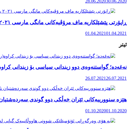
28.06.2020
30.06.2020
ڕاپۆرتی پێشێلکاریە ماف مرۆڤیەکانی مانگی مارسی ٢٠٢١ رۆژهەڵاتی کوردستان
01.04.2021
01.04.2021
ئیتر
نەغەدە؛ گواستنەوەی دوو زیندانی سیاسی بۆ زیندانی کراوە(
26.07.2021
26.07.2021
هێزە سنوورییەکانی ئێران خەڵکی دوو گوندی سەردەشتیان ن
01.10.2020
01.10.2020