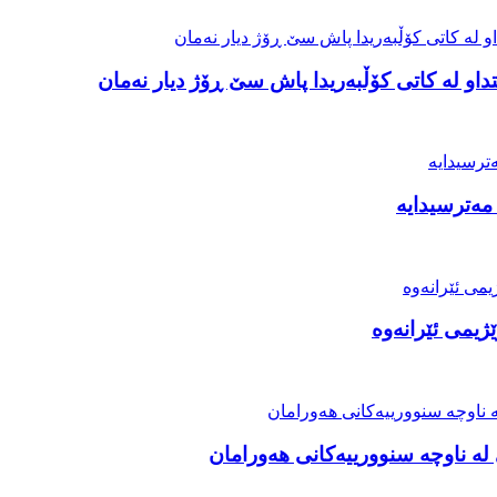
او لە کاتی کۆڵبەریدا پاش سێ ڕۆژ دیار نەمان
مەترسیدایە
ژیمی ئێرانەوە
ە ناوچە سنوورییەکانی هەورامان