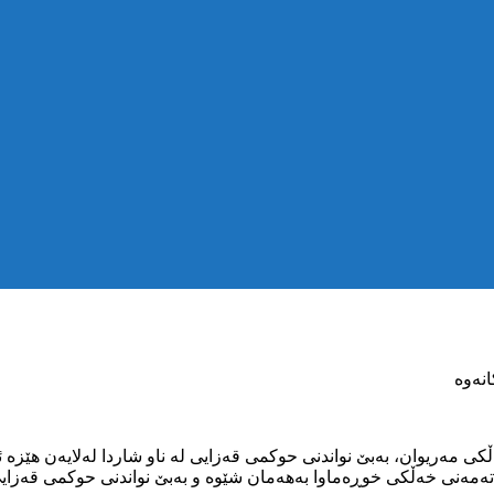
انەوە