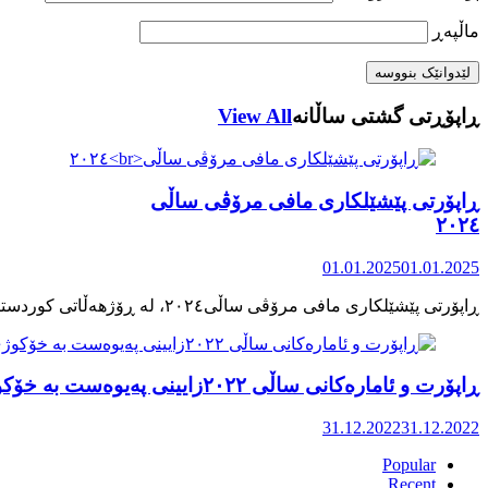
ماڵپه‌ڕ
ڕاپۆڕتی گشتی ساڵانه
View All
ڕاپۆرتی پێشێلکاری مافی مرۆڤی ساڵی
٢٠٢٤
01.01.2025
01.01.2025
ڕاپۆرت و ئامارەکانی ساڵی ٢٠٢٢زایینی پەیوەست بە خۆکوژی منداڵان لە کوردستان
31.12.2022
31.12.2022
Popular
Recent