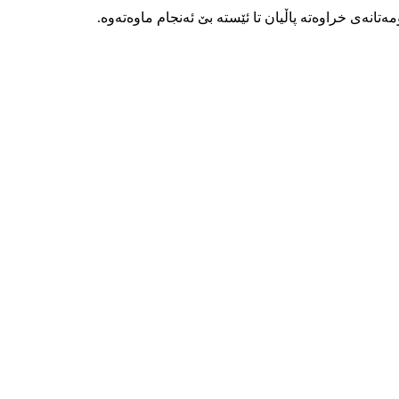
ەتانەی خراوەتە پاڵیان تا ئێستە بێ ئەنجام ماوەتەوە.