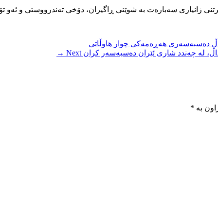
رگرتنی زانیاری سەبارەت بە شوێنی ڕاگیران، دۆخی تەندرووستی و ئەو تۆم
گەڵ دەسبەسەری هەڕەمەکی چوار هاوڵاتی
Next →
اون بە
*