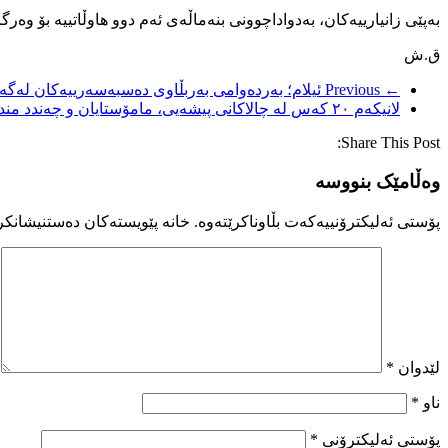
بەپێی زانیارییەکان، بەدواداچوونی بنەماڵەی ئەم دوو هاوڵاتییە بۆ وە
ق.ش
← Previous
ئیلام؛ بەردەوامی بەربڵاوی دەسبەسەرییەکان لە
لانیکەم ٢٠ کەس لە چالاکانی پیشەیی، مامۆستایان و چەندد منداڵ، لە چەندد شاری ئێران دەسبەسەر کران
Share This Post:
وەڵامێک بنووسە
پۆستی ئەلیکترۆنییەکەت بڵاوناکرێتەوە.
خانە پێویستەکان دەستنیشانکر
لێدوان
*
ناو
*
پۆستی ئەلیکترۆنی
*