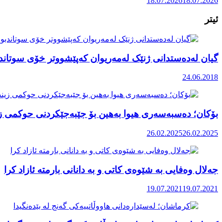
18.07.2026
18.07.2026
ئیتر
گیان لەدەستدانی ژنێک لەمەریوان کەپێشووتر خۆی سوتاند
24.06.2018
بۆکان؛ دەسبەسەری هیوا بەهین بۆ جێبەجێکردنی حوکمی ز
26.02.2025
26.02.2025
جەلال وەفایی بە شێوەی کاتی و بە دانانی بارمتە ئازاد کرا
19.07.2021
19.07.2021