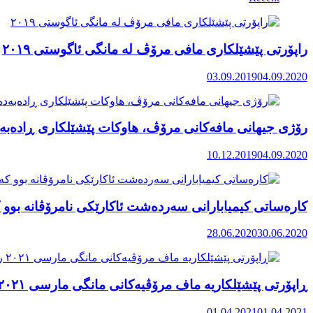
راپۆرتی پێشێلكاری مافی مرۆڤ له‌ مانگی ئاگوستی ٢٠١٩
03.09.2019
04.09.2020
رۆژی جیهانی مافەکانی مرۆڤ، هاوکات پێشێلکاری ڕادەبەد
10.12.2019
04.09.2020
کارەساتی کیمیابارانی سەردەشت ئاکارێکی نامرۆڤانە بوو ک
28.06.2020
30.06.2020
ڕاپۆرتی پێشێلکاریە ماف مرۆڤیەکانی مانگی مارسی ٢٠٢١ رۆژهەڵاتی کوردستان
01.04.2021
01.04.2021