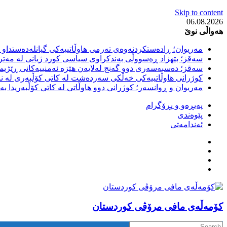
Skip to content
06.08.2026
هەواڵی نوێ
مەریوان؛ ڕادەستکردنەوەی تەرمی هاوڵاتییەکی گیانلەدەستداو ل
سەقز؛ بێهزاد ڕەسووڵی بەندکراوی سیاسی کورد ژیانی لە مەتر
سەقز؛ دەسبەسەری دوو گەنج لەلایەن هێزە ئەمنییەکانی ڕێژیمی
کوژرانی هاوڵاتییەکی خەڵکی سەردەشت لە کاتی کۆڵبەری لە نا
مەریوان و ڕوانسەر؛ کوژرانی دوو هاوڵاتی لە کاتی کۆڵبەریدا 
پەیڕەو و پڕۆگرام
پێوەندی
ئەندامەتی
كۆمه‌ڵه‌ی مافی مرۆڤی کوردستان