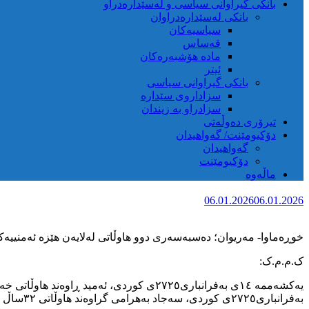
بانکی گیراوانی سیاسی و لەسێدارەدراو
بانکی لەسێدارەدراوان
سیاسیەکان
قەساس
مادە هۆشبەرەکان
ئیتر
بانکی گیراوانی سیاسی
سزاداروی سێدارە
سزادراو بە زیندان
تیرۆری دەوڵەتی
دۆکیومێنت/ گەواهیدان
گەواهیدان
دۆکیومێنت
ماڵەوە
06.01.2026
06.01.2026
خوڕەماوا- مەریوان؛ دەسبەسەری دوو هاوڵاتی لەلایەن هێزە ئەمنییەک
ک.م.م.ک:
بەفرانباری٢٧٢٥ی کوردی، سەجاد بەهرامی گراوەند هاوڵاتی ٣٢ساڵ تەمەنی خەڵکی خوڕەماوا بەهەمان شێوە و بەبێ نواندنی حوکمی قەزایی دەسبەسەر کرابوو.