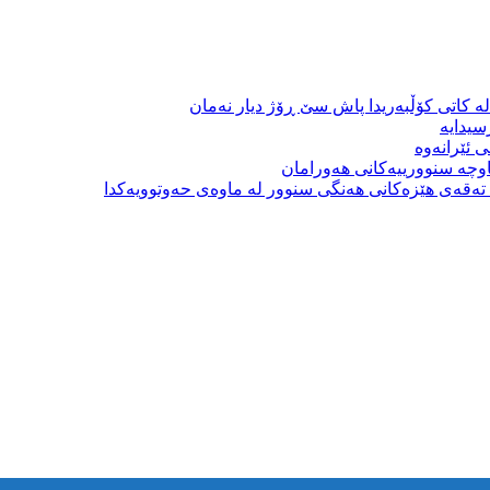
ە کاتی کۆڵبەریدا پاش سێ ڕۆژ دیار نەمان
سیدایە
 ئێرانەوە
وچە سنوورییەکانی هەورامان
بە تەقەی هێزەکانی هەنگی سنوور لە ماوەی حەوتوویەکدا