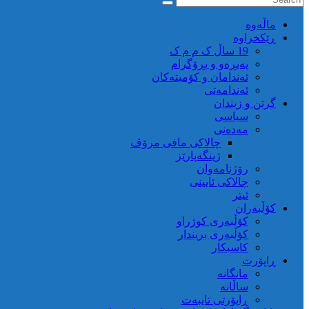
ماڵه‌وه‌
ڕێکخراوە
19 ساڵ ک م م ک
پەیڕەو و پڕۆگرام
ئەندامان و کۆمیتەکان
ئەندامەتی
گرتن و زیندان
سیاسی
مەدەنی
چالاکی مافی مرۆڤ
ژینگەپارێز
رۆژنامەوان
چالاکی ئایینی
ئیتر
کۆڵبەران
کۆڵبەری کوژراو
کؤڵبەری بریندار
کاسبکار
ڕاپۆرت
مانگانە
ساڵانە
ڕاپۆرتی تایبەت