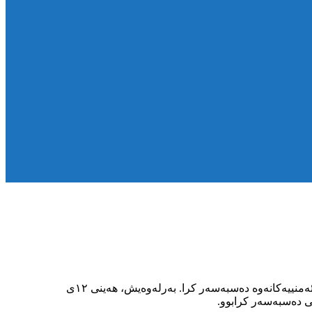
یەکشەممە ١٤ی بەفرانباری٢٧٢٥ی کوردی، ئەمید ڕاوەند هاوڵاتی خەڵکی مەریوان، بەبێ نواندنی حوکمی قەزایی لە ناو شاردا لەلایەن هێزە ئەمنییەکانەوە دەسبەسەر کرا. بەرلەوەیش، هەینی ١٢ی