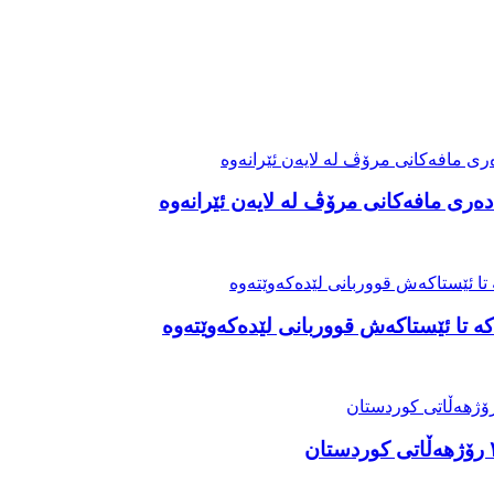
ەری مافەکانی مرۆڤ لە لایەن ئێرانەوە
ە تا ئێستاکەش قووربانی لێدەکەوێتەوە