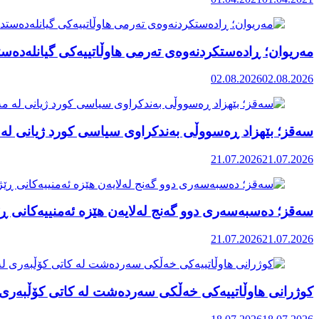
مەریوان؛ ڕادەستکردنەوەی تەرمی هاوڵاتییەکی گیانلەدەستد
02.08.2026
02.08.2026
سەقز؛ بێهزاد ڕەسووڵی بەندکراوی سیاسی کورد ژیانی لە 
21.07.2026
21.07.2026
سەقز؛ دەسبەسەری دوو گەنج لەلایەن هێزە ئەمنییەکانی ڕێ
21.07.2026
21.07.2026
کوژرانی هاوڵاتییەکی خەڵکی سەردەشت لە کاتی کۆڵبەری ل