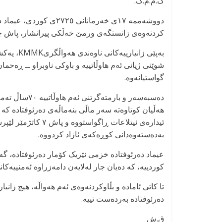
ک.م.م.ک:
کردنەوەی زانستگەی ورمێ خەڵکی پیرانشار، پاش چوون
گواستیانەوە.
دەسبەسەر و با
هەڵیان کوتاوەتە سەر ماڵی بنەماڵەی دەرئوفتادە کە پ
ئیدارەی ئیتلاعات ڕاگ
بەدەستەوەدانی کوڕەکەی ئازاد کردووە.
کوردییە، کە دەیان جار لەلایەن دامەزراوە ئەمنییەکا
تا کاتی ئامادە و بڵاوکردنەوەی ئەم هەواڵە، هیچ زا
دەرئوفتادە بەردەست نییە.
ق.ش