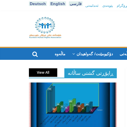
فارسی
English
Deutsch
پڕۆگرام
پێوەندی
ئەندامەتی
كۆمه‌ڵه‌ی
مافی
ەتی
دۆکیومێنت/ گەواهیدان
ماڵەوە
مرۆڤی
ڕاپۆڕتی گشتی ساڵانه
View All
کوردستان