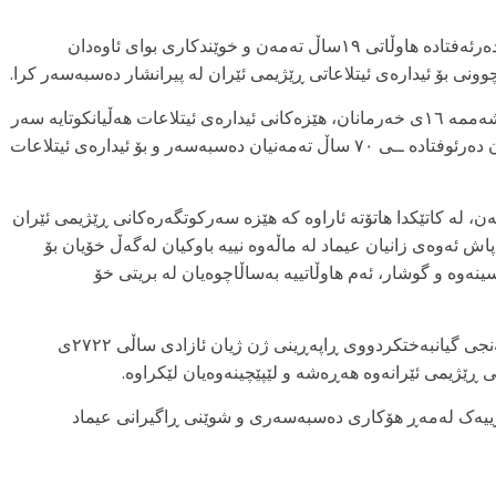
دووشەممە ١٧ی خەرمانانی ٢٧٢٥ی کوردی، عیماد دەرئەفتادە هاوڵاتی ١٩ساڵ تەمەن و خوێندکاری بوای ئاوەدان
ی بۆ ئیدارەی ئیتلاعاتی ڕێژیمی ئێران لە پیرانشار دەسبەسەر کرا.
بەپێی زانیارییەکانی ناوەندی هەواڵگریKMMK، یەکشەممە ١٦ی خەرمانان، هێزەکانی ئیدارەی ئیتلاعات هەڵیانکوتایە سەر
شوێنی ژیانی ئەم هاوڵاتییە و باوکی ناوبراو ــ ڕەحمان دەرئوفتادە ــی ٧٠ ساڵ تەمەنیان دەسبەسەر و بۆ ئیدارەی ئیتلاعات
رمتەگرتنی ئەم هاوڵاتییە ٧٠ساڵ تەمەن، لە کاتێکدا هاتۆتە ئاراوە کە هێزە سەرکوتگەرەکانی ڕێژیمی ئێران
اش ئەوەی زانیان عیماد لە ماڵەوە نییە باوکیان لەگەڵ خۆیان بۆ
واستووە و پاش ٧ کاتژمێر لێپرسینەوە و گوشار، ئەم هاوڵاتییە بەساڵاچوەیان لە بریتی خۆ
عیماد دەرئوفتادە خزمی نێزیک کۆمار دەرئوفتادە، گەنجی گیانبەختکردووی ڕاپەڕینی ژن ژیان ئازادی ساڵی ٢٧٢٢ی
نی ڕێژیمی ئێرانەوە هەڕەشە و لێپێچینەوەیان لێکراوە.
نیارییەک لەمەڕ هۆکاری دەسبەسەری و شوێنی ڕاگیرانی عیماد