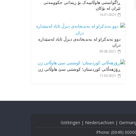
ڕاگواستنی هاوڵاتییەک بۆ زیندانی حکوومەتی
ئێران لە بۆکان
16.01.2025
دوو بەندکراو لە بەندیخانەی دیزڵ ئاباد لەسێدارە
دران
09.08.2021
ڕۆژهەڵاتی کوردستان؛ کوشتنی سێ هاوڵاتی ژن
11.06.2021
Göttingen | Niedersachsen | German
Phone: (0049) 0000