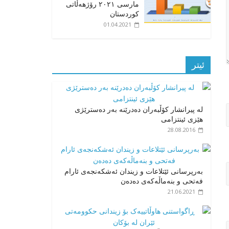
مارسی ٢٠٢١ رۆژهەڵاتی
کوردستان
01.04.2021
ئیتر
لە پیرانشار کۆڵبەران دەدرێنە بەر دەسترێژی
هێزی ئینتزامی
28.08.2016
بەرپرسانی ئێتلاعات و زیندان ئەشکەنجەی ئارام
فەتحی و بنەماڵەکەی دەدەن
21.06.2021