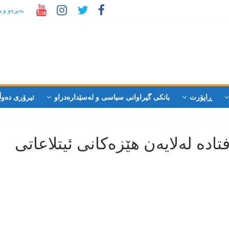
پەیڕەو و 
ڕاپۆرت
بانکی گیراوانی سیاسی و لەسێدارەدراو
تیرۆری دەوڵ
دە لەلایەن هێزەکانی ئیتلاعاتی