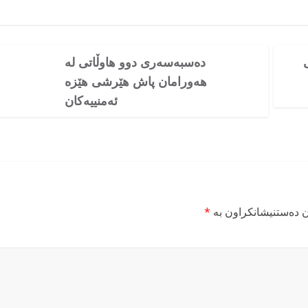
دەسبەسەری دوو هاوڵاتی لە
هەورامان پاش هێرشی هێزە
ئەمنییەکان
ن دەستنیشانکراون بە
*