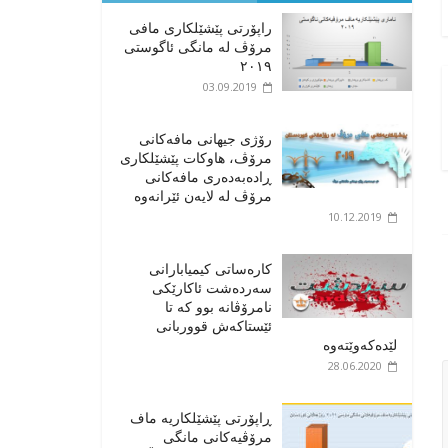
راپۆرتی پێشێلكاری مافی
مرۆڤ له‌ مانگی ئاگوستی
٢٠١٩
03.09.2019
رۆژی جیهانی مافەکانی
مرۆڤ، هاوکات پێشێلکاری
ڕادەبەدەری مافەکانی
مرۆڤ لە لایەن ئێرانەوە
10.12.2019
کارەساتی کیمیابارانی
سەردەشت ئاکارێکی
نامرۆڤانە بوو کە تا
ئێستاکەش قووربانی
لێدەکەوێتەوە
28.06.2020
ڕاپۆرتی پێشێلکاریە ماف
مرۆڤیەکانی مانگی