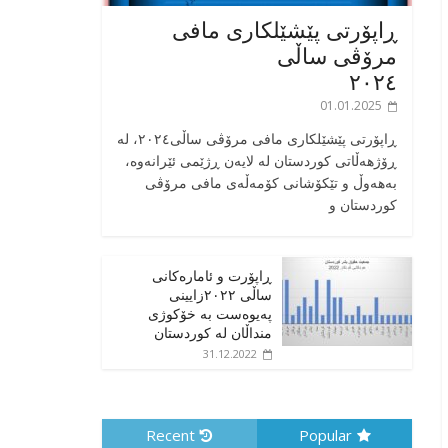
ڕاپۆرتی پێشێلکاری مافی
مرۆڤی ساڵی
٢٠٢٤
01.01.2025
‎ڕاپۆرتی پێشێلکاری مافی مرۆڤی ساڵی٢٠٢٤، له
ڕۆژهەڵاتی کوردستان له لایەن ڕژێمی ئێرانەوە،
بە‎هەوڵ و تێکۆشانی کۆمەڵەی مافی مرۆڤی
کوردستان و
ڕاپۆرت و ئامارەکانی
ساڵی ٢٠٢٢زایینی
پەیوەست بە خۆکوژی
منداڵان لە کوردستان
31.12.2022
Recent
Popular