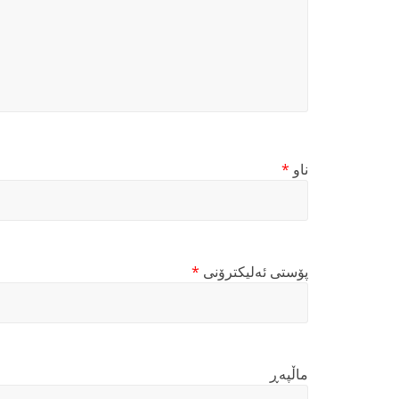
ناو
*
پۆستی ئەلیکترۆنی
*
ماڵپه‌ڕ