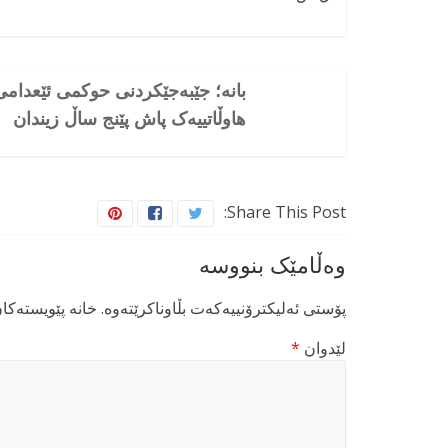
بانە؛ جێبەجێکردنی حوکمی ئێعدامی
هاوڵاتییەک پاش پێنج ساڵ زیندان
Share This Post:
وەڵامێک بنووسە
پۆستی ئەلیکترۆنییەکەت بڵاوناکرێتەوە.
خانە پێویستەکا
لێدوان
*