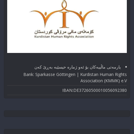
یارمەتی ماڵییەکان بۆ ئەو ژماره حیسێبە بەڕێ کەن
Bank: Sparkasse Göttingen | Kurdistan Human Rights
Association (KMMK) e.V
IBAN:DE37260500010056092380