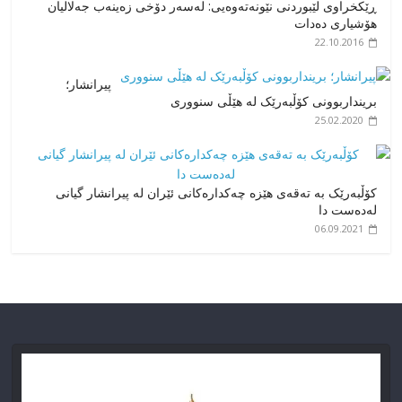
ڕێكخراوی لێبوردنی نێونه‌ته‌وه‌یی: لەسەر دۆخی زەینەب جەلالیان
هۆشیاری دەدات
22.10.2016
پیرانشار؛
برینداربوونی کۆڵبەرێک لە هێڵی سنووری
25.02.2020
کۆڵبەرێک بە تەقەی هێزە چەکدارەکانی ئێران لە پیرانشار گیانی
لەدەست دا
06.09.2021