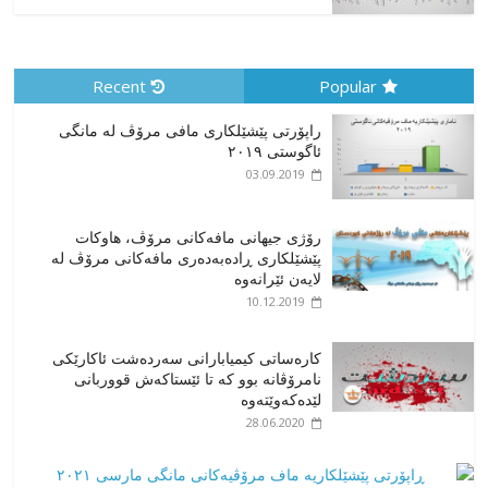
Recent
Popular
راپۆرتی پێشێلكاری مافی مرۆڤ له‌ مانگی
ئاگوستی ٢٠١٩
03.09.2019
رۆژی جیهانی مافەکانی مرۆڤ، هاوکات
پێشێلکاری ڕادەبەدەری مافەکانی مرۆڤ لە
لایەن ئێرانەوە
10.12.2019
کارەساتی کیمیابارانی سەردەشت ئاکارێکی
نامرۆڤانە بوو کە تا ئێستاکەش قووربانی
لێدەکەوێتەوە
28.06.2020