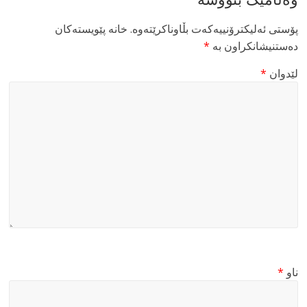
پۆستی ئەلیکترۆنییەکەت بڵاوناکرێتەوە.
خانە پێویستەکان
دەستنیشانکراون بە
*
لێدوان
*
ناو
*