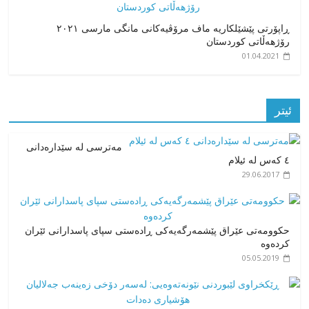
ڕاپۆرتی پێشێلکاریە ماف مرۆڤیەکانی مانگی مارسی ٢٠٢١
رۆژهەڵاتی کوردستان
01.04.2021
ئیتر
مەترسی لە سێدارەدانی
٤ کەس لە ئیلام
29.06.2017
حکوومەتی عێراق پێشمەرگەیەکی ڕادەستی سپای پاسدارانی ئێران
کردەوە
05.05.2019