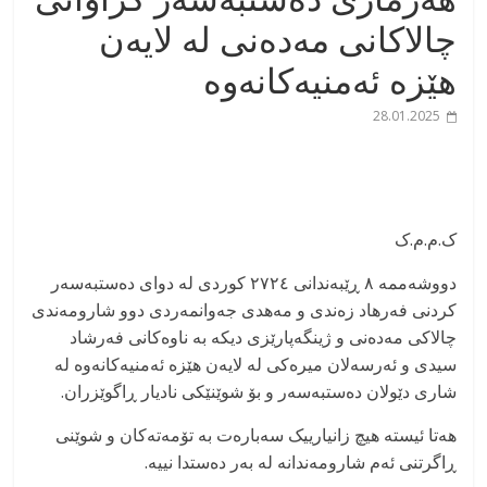
چالاکانی مەدەنی لە لایەن
هێزە ئەمنیەکانەوە
28.01.2025
ک.م.م.ک
دووشەممە ٨ ڕێبەندانی ٢٧٢٤ کوردی لە دوای دەستبەسەر
کردنی فەرهاد زەندی و مەهدی جەوانمەردی دوو شارومەندی
چالاکی مەدەنی و ژینگەپارێزی دیکە بە ناوەکانی فەرشاد
سیدی و ئەرسەلان میرەکی لە لایەن هێزە ئەمنیەکانەوە لە
شاری دێولان دەستبەسەر و بۆ شوێنێکی نادیار ڕاگوێزران.
هەتا ئیستە هیچ زانیارییک سەبارەت بە تۆمەتەکان و شوێنی
ڕاگرتنی ئەم شارومەندانە لە بەر دەستدا نییە.