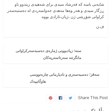
شایەنی باسە کە فەرشاد سیدی برای شەهیدی زیندوو ناو
ڕزگار سیدی و هەر وەها مەهدی جەوانمەردی لە دەستبەسەر
کراوانی شۆڕشی ژن ،ژیان،ئازادی بووە.
ف.ن
سنە؛ زیادبوونی ژمارەی دەسبەسەرکراوانی
مانگرتنە سەرتاسەریەکان
سەقز؛ دەسبەسەری و نادیارمانی چارەنووسی
هاوڵاتییەک
Share This Post:
وەڵامێک بنووسە