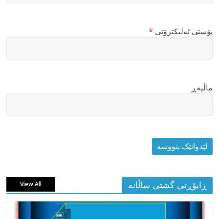
پۆستی ئەلیکترۆنی
*
ماڵپه‌ڕ
ڕاپۆڕتی گشتی ساڵانه
View All