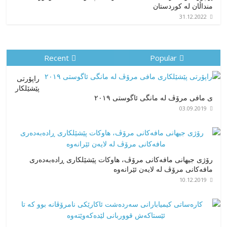
منداڵان لە کوردستان
31.12.2022
Recent
Popular
راپۆرتی
پێشێلكار
ی مافی مرۆڤ له‌ مانگی ئاگوستی ٢٠١٩
03.09.2019
رۆژی جیهانی مافەکانی مرۆڤ، هاوکات پێشێلکاری ڕادەبەدەری
مافەکانی مرۆڤ لە لایەن ئێرانەوە
10.12.2019