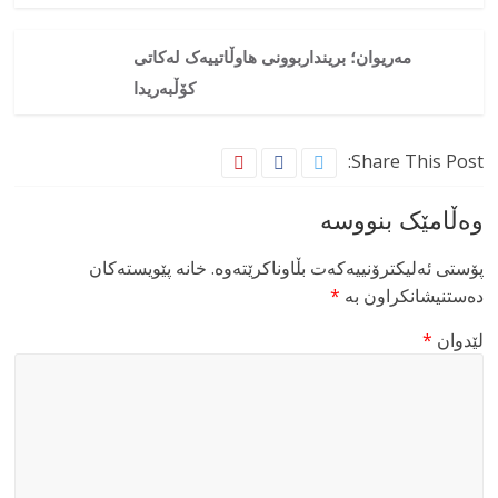
مەریوان؛ برینداربوونی هاوڵاتییەک لەکاتی
کۆڵبەریدا
Share This Post:
وەڵامێک بنووسە
پۆستی ئەلیکترۆنییەکەت بڵاوناکرێتەوە.
خانە پێویستەکان
دەستنیشانکراون بە
*
لێدوان
*