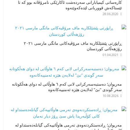
کارەساتی کیمیابارانی سەردەشت ئاکارێکی نامرۆڤانە بوو کە تا
ئێستاکەش قووربانی لێدەکەوێتەوە
28.06.2020
ڕاپۆرتی پێشێلکاریە ماف مرۆڤیەکانی مانگی مارسی ٢٠٢١
رۆژهەڵاتی کوردستان
01.04.2021
مەریوان؛ دەستبەسەرکرانی لانی کەم ٦ هاوڵاتی لە دوای هەڵکوتانە
سەر گوندی “نێ” لەلایەن هێزە ئه‌منییەکانەوە
10.08.2026
مەریوان؛ ڕادەستکردنەوەی تەرمی هاوڵاتییەکی گیانلەدەستداو لە