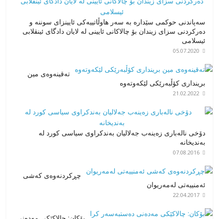
سەپاندنی حوکمی سێدارە بە سەر هاوڵاتییەکی ئایینزای سوننە و
دەرکردنی سزای زیندان بۆ چالاکانی ئایینی لە لایان دادگای ئینقلابی
ئیسلامی
05.07.2020
تەقینەوەی مین
برینداری کۆڵبەرێکی لێکەوتەوە
21.02.2022
دۆخی ناله‌باری زه‌ینه‌ب جه‌لالیان به‌ندكراوی سیاسی كورد له‌
به‌ندیخانه
07.08.2016
چڕکردنەوەی کەشی
ئەمنییەتی لەمەریوان
22.04.2017
بۆکان: چالاکێکی مەدەنی