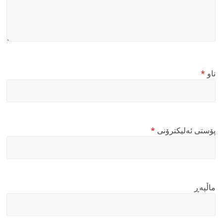
ناو
*
پۆستی ئەلیکترۆنی
*
ماڵپه‌ڕ