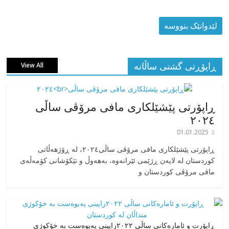
ڕاپۆڕتی گشتی ساڵانه
View All
ڕاپۆرتی پێشێلکاری مافی مرۆڤی ساڵی
٢٠٢٤
01.01.2025
‎ڕاپۆرتی پێشێلکاری مافی مرۆڤی ساڵی٢٠٢٤، له ڕۆژهەڵاتی
کوردستان له لایەن ڕژێمی ئێرانەوە، بە‎هەوڵ و تێکۆشانی کۆمەڵەی
مافی مرۆڤی کوردستان و
ڕاپۆرت و ئامارەکانی ساڵی ٢٠٢٢زایینی پەیوەست بە خۆکوژی