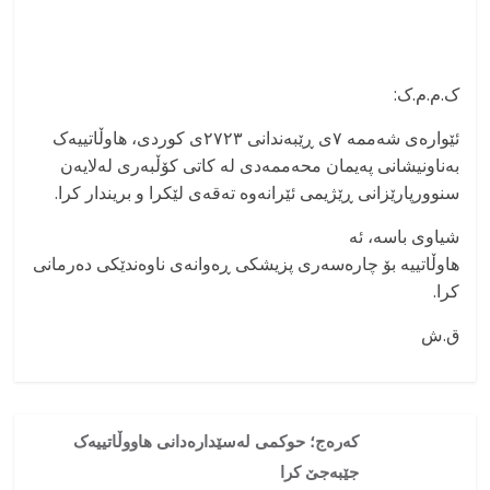
ک.م.م.ک:
ئێوارەی شەممە ٧ی ڕێبەندانی ٢٧٢٣ی کوردی، هاوڵاتییەک
بەناونیشانی پەیمان محەممەدی لە کاتی کۆڵبەری لەلایەن
سنوورپارێزانی ڕێژیمی ئێرانەوە تەقەی لێکرا و بریندار کرا.
شیاوی باسە، ئە
هاوڵاتییە بۆ چارەسەری پزیشکی ڕەوانەی ناوەندێکی دەرمانی
کرا.
ق.ش
کەرەج؛ حوکمی لەسێدارەدانی هاووڵاتییەک
جێبەجێ کرا