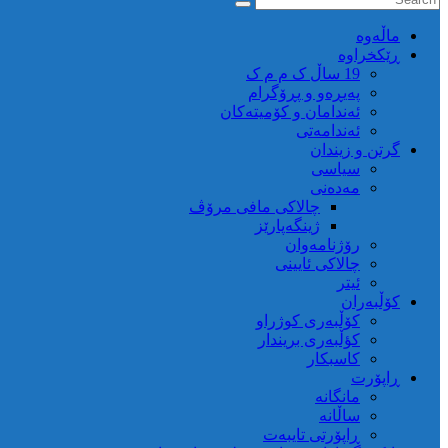
ماڵه‌وه‌
ڕێکخراوە
19 ساڵ ک م م ک
پەیڕەو و پڕۆگرام
ئەندامان و کۆمیتەکان
ئەندامەتی
گرتن و زیندان
سیاسی
مەدەنی
چالاکی مافی مرۆڤ
ژینگەپارێز
رۆژنامەوان
چالاکی ئایینی
ئیتر
کۆڵبەران
کۆڵبەری کوژراو
کؤڵبەری بریندار
کاسبکار
ڕاپۆرت
مانگانە
ساڵانە
ڕاپۆرتی تایبەت