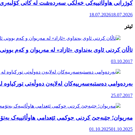
کوژرانی هاوڵاتییەکی خەڵکی سەردەشت لە کاتی کۆڵبەری ل
18.07.2026
18.07.2026
ئیتر
تاڵان کردنی ئاوی بەنداوی «ئازاد» لە مەریوان و کەم بوون
03.10.2017
بەردەوامی دەستبەسەرییەکان لەلایەن دەوڵەتی تورکیاوە ل
25.07.2017
مەریوان؛ جێبەجێ کردنی حوکمی ئێعدامی هاوڵاتییەک بەت
01.10.2025
01.10.2025