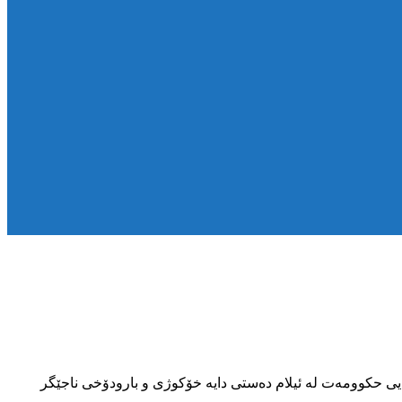
لە زیندانی ناوەندیی حکوومەت لە ئیلام دەستی دایە خۆکوژی و بارودۆخی ناجێگر