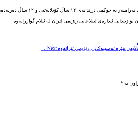
و ١٢ ساڵ دەربەدەری بۆ زاهیدان ئەم کارەی ئەنجامداوە.
ۆ زیندانی ئیدارەی ئیتلاعاتی رێژیمی ئێران لە ئیلام گوازرایەوە.
لایەن هێزە ئەمنییەکانی ڕێژیمی ئێرانەوە
Next →
اون بە
*