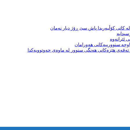
ە کاتی کۆڵبەریدا پاش سێ ڕۆژ دیار نەمان
سیدایە
 ئێرانەوە
وچە سنوورییەکانی هەورامان
بە تەقەی هێزەکانی هەنگی سنوور لە ماوەی حەوتوویەکدا