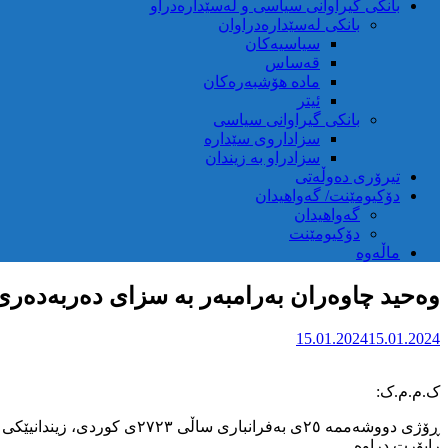
بانکی گیراوانی سیاسی و لەسێدارەدراو
بانکی لەسێدارەدراوان
سیاسیەکان
قەساس
مادە هۆشبەرەکان
ئیتر
بانکی گیراوانی سیاسی
سزاداروی سێدارە
سزادراو بە زیندان
تیرۆری دەوڵەتی
دۆکیومێنت/ گەواهیدان
گەواهیدان
دۆکیومێنت
ماڵەوە
وەحید چاوەران بەرامبەر بە سزای دەربەدەر
15.01.2024
15.01.2024
ک.م.م.ک:
ڕۆژی دووشەممە ٢٥ی بەفرانب
راپۆرت دراوە.