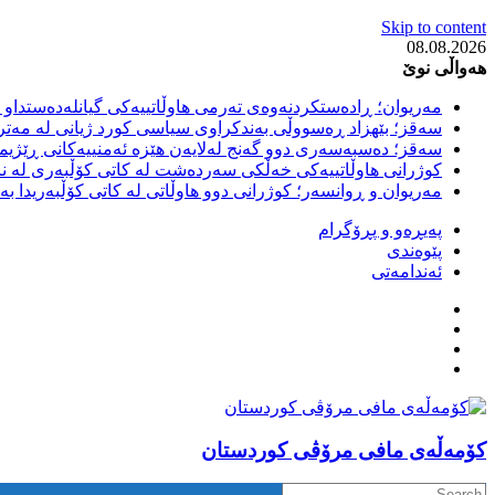
Skip to content
08.08.2026
هەواڵی نوێ
مەریوان؛ ڕادەستکردنەوەی تەرمی هاوڵاتییەکی گیانلەدەستداو ل
سەقز؛ بێهزاد ڕەسووڵی بەندکراوی سیاسی کورد ژیانی لە مەتر
سەقز؛ دەسبەسەری دوو گەنج لەلایەن هێزە ئەمنییەکانی ڕێژیمی
کوژرانی هاوڵاتییەکی خەڵکی سەردەشت لە کاتی کۆڵبەری لە نا
مەریوان و ڕوانسەر؛ کوژرانی دوو هاوڵاتی لە کاتی کۆڵبەریدا 
پەیڕەو و پڕۆگرام
پێوەندی
ئەندامەتی
كۆمه‌ڵه‌ی مافی مرۆڤی کوردستان