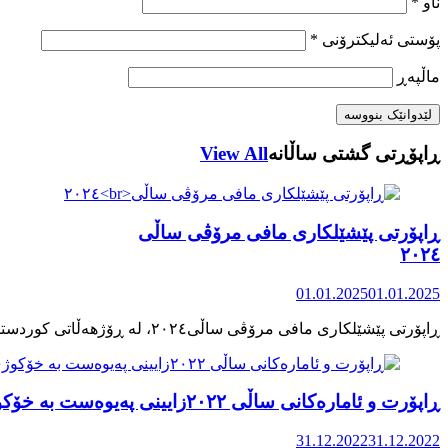
ناو
*
پۆستی ئەلیکترۆنی
*
ماڵپه‌ڕ
ڕاپۆڕتی گشتی ساڵانه
View All
ڕاپۆرتی پێشێلکاری مافی مرۆڤی ساڵی
٢٠٢٤
01.01.2025
01.01.2025
ڕاپۆرت و ئامارەکانی ساڵی ٢٠٢٢زایینی پەیوەست بە خۆکوژی منداڵان لە کوردستان
31.12.2022
31.12.2022