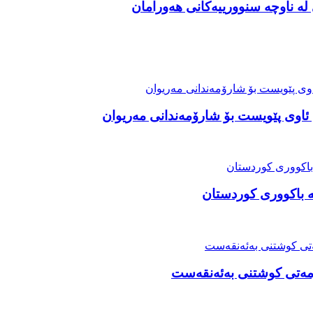
ە ناوچە سنوورییەکانی هەورامان
ی ئاوی پێویست بۆ شارۆمەندانی مەریوان
ە باکووری کوردستان
ۆمەتی کوشتنی بەئەنقەست