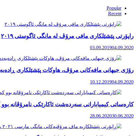
Popular
Recent
راپۆرتی پێشێلكاری مافی مرۆڤ له‌ مانگی ئاگوستی ٢٠١٩
03.09.2019
04.09.2020
رۆژی جیهانی مافەکانی مرۆڤ، هاوکات پێشێلکاری ڕادەبەد
10.12.2019
04.09.2020
کارەساتی کیمیابارانی سەردەشت ئاکارێکی نامرۆڤانە بوو ک
28.06.2020
30.06.2020