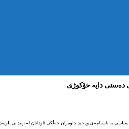
ی دەستی دایە خۆکوژی
اری ساڵی ٢٧٢٣ی کوردی، زیندانیێکی سیاسی بە ناسنامەی وەحید چاوەران خەڵکی ئاودانان 