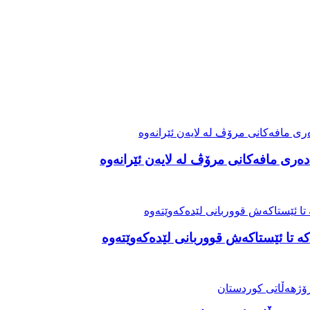
ەری مافەکانی مرۆڤ لە لایەن ئێرانەوە
ە تا ئێستاکەش قووربانی لێدەکەوێتەوە