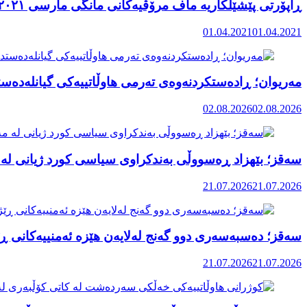
ڕاپۆرتی پێشێلکاریە ماف مرۆڤیەکانی مانگی مارسی ٢٠٢١ رۆژهەڵاتی کوردستان
01.04.2021
01.04.2021
مەریوان؛ ڕادەستکردنەوەی تەرمی هاوڵاتییەکی گیانلەدەستد
02.08.2026
02.08.2026
سەقز؛ بێهزاد ڕەسووڵی بەندکراوی سیاسی کورد ژیانی لە 
21.07.2026
21.07.2026
سەقز؛ دەسبەسەری دوو گەنج لەلایەن هێزە ئەمنییەکانی ڕێ
21.07.2026
21.07.2026