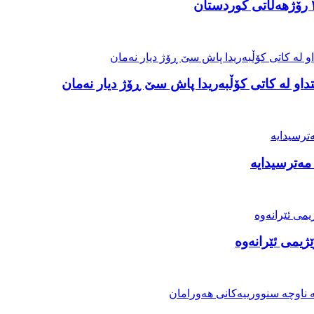
او لە کاتی کۆڵبەریدا پاش سێ ڕۆژ دیار نەمان
مەترسیدایە
ژیمی ئێرانەوە