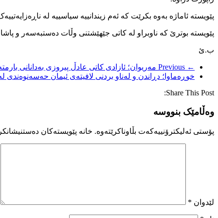
پێویستە ئاماژە بەوە بکرێت کە ئەم زیندانییە سیاسییە لە ناڕەزایەتییەک بەرامبەر بە حوکمی دڕندانەی ١٢ ساڵ کۆیلایەتیی 
پێویستە بوترێ کە ناوبراو لە کاتی جێهێشتنی وڵات دەستبەسەر و پاشان ب
ب.ئ
← Previous
مەریوان؛ ئازادی کاتی عادڵ پیروزی بەدانانی بارمتە
خوڕەماوا؛ دڕاندن و لەناو بردنی لافیتەی ئیمان حەسەنوەندی لە
Share This Post:
وەڵامێک بنووسە
پۆستی ئەلیکترۆنییەکەت بڵاوناکرێتەوە.
خانە پێویستەکان دەستنیشانکر
لێدوان
*