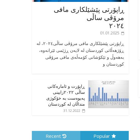
ڕاپۆرتی پێشێلکاری مافی
مرۆڤی ساڵی
٢٠٢٤
01.01.2025
‎ڕاپۆرتی پێشێلکاری مافی مرۆڤی ساڵی٢٠٢٤، له
ڕۆژهەڵاتی کوردستان له لایەن ڕژێمی ئێرانەوە،
بە‎هەوڵ و تێکۆشانی کۆمەڵەی مافی مرۆڤی
کوردستان و
ڕاپۆرت و ئامارەکانی
ساڵی ٢٠٢٢زایینی
پەیوەست بە خۆکوژی
منداڵان لە کوردستان
31.12.2022
Recent
Popular