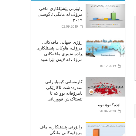
راپۆرتی پێشێلكاری مافی
مرۆڤ له‌ مانگی ئاگوستی
٢٠١٩
03.09.2019
رۆژی جیهانی مافەکانی
مرۆڤ، هاوکات پێشێلکاری
ڕادەبەدەری مافەکانی
مرۆڤ لە لایەن ئێرانەوە
10.12.2019
کارەساتی کیمیابارانی
سەردەشت ئاکارێکی
نامرۆڤانە بوو کە تا
ئێستاکەش قووربانی
لێدەکەوێتەوە
28.06.2020
ڕاپۆرتی پێشێلکاریە ماف
مرۆڤیەکانی مانگی