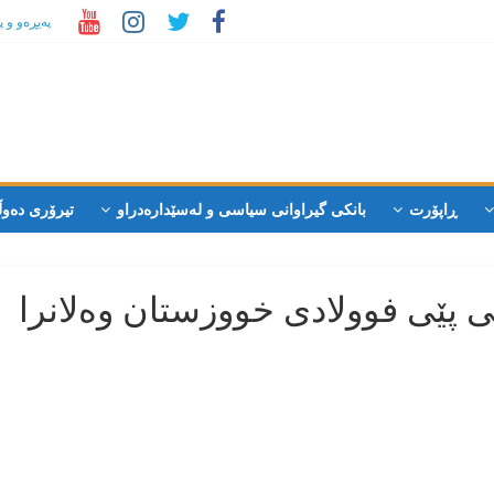
پەیڕەو و 
ڕاپۆرت
بانکی گیراوانی سیاسی و لەسێدارەدراو
تیرۆری دەوڵ
ی پێی فوولادی خووزستان وەلانرا