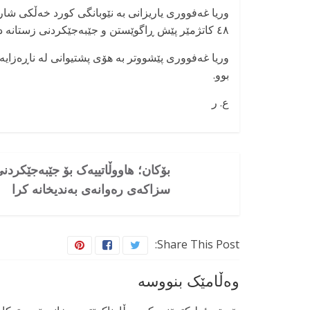
وریا غەفووری یاریزانی بە نێوبانگی کورد خەڵکی ش
٤٨ کاتژمێر پێش ڕاگوێستن و جێبەجێکردنی زستانە دا لەو تیمە دەرکرا.
وریا غەفووری پێشووتر بە هۆی پشتیوانی له ناڕەزایە
بوو.
ع. ر
بۆکان؛ هاووڵاتییەک بۆ جێبەجێکردن
سزاکەی رەوانەی بەندیخانە کرا
Share This Post:
وەڵامێک بنووسە