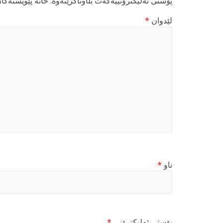
پۆستی ئەلیکترۆنییەکەت بڵاوناکرێتەوە.
خانە پێویستەکا
لێدوان
*
ناو
*
پۆستی ئەلیکترۆنی
*