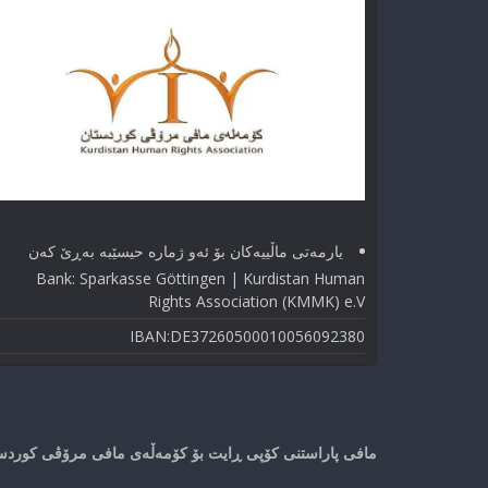
یارمەتی ماڵییەکان بۆ ئەو ژماره حیسێبە بەڕێ کەن
Bank: Sparkasse Göttingen | Kurdistan Human
Rights Association (KMMK) e.V
IBAN:DE37260500010056092380
مافی پاراستنی کۆپی ڕایت بۆ کۆمەڵەی مافی مرۆڤی کوردستا