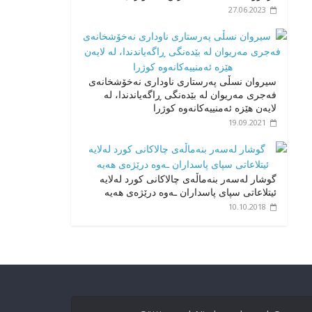
27.06.2023
سیروان نسڵی پەرستاری ناوداری نەخۆشخانەی
فەجری مەریوان لە بێدەنگی ڕاگەیاندندا، لە
لایەن ھێزە ئەمنییەكانەوە كوژرا
19.09.2021
گوشار لەسەر بنەماڵەی چالاکانی کورد لەلایە
ئیتلاعاتی سپای پاسداران ـەوە درێژەی هەیە
10.10.2018