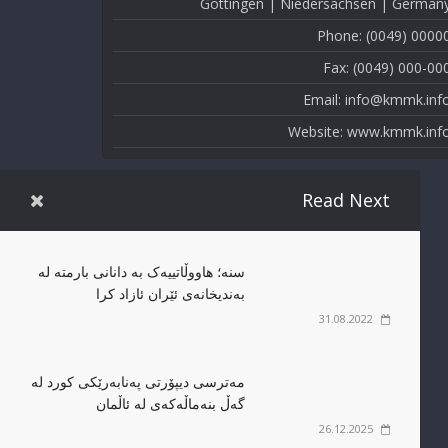
Göttingen | Niedersachsen | German
Phone: (0049) 0000
Fax: (0049) 000-00
Email: info@kmmk.inf
Website: www.kmmk.inf
Read Next
سنە؛ هاووڵاتییەک بە دانانی بارمتە لە
بەندیخانەی ئێران ئازاد کرا
31.08.2022
مەترسی دیپۆرتی پەنابەرێکی کورد لە
گەڵ بنەماڵەکەی لە ئاڵمان
26.12.2025