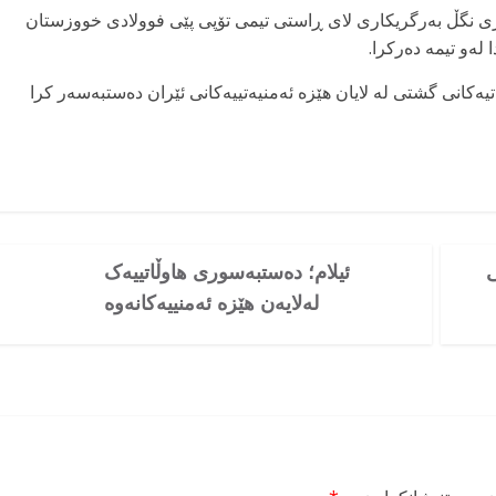
اری نگڵ بەرگریکاری لای ڕاستی تیمی تۆپی پێی فوولادی خووزستان
تیەکانی گشتی لە لایان هێزە ئەمنیەتییەکانی ئێران دەستبەسەر کرا
ی
ئیلام؛ دەستبەسوری هاوڵاتییەک
لەلایەن هێزە ئەمنییەکانەوە