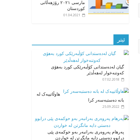
مارسی ٢٠٢١ رۆژهەڵاتی
کوردستان
01.04.2021
ئیتر
گیان لەدەستدانی کۆڵبەرێکی کورد بەهۆی
کەوتنەخوار لەهەڵدێر
07.02.2018
هاوڵاتییەک لە
بانە دەستبەسەر کرا
25.09.2022
پەرهام پەروەری بەرانبەر بەو حوکمەی پێی
درابوو دەستی دایە مانگرتن لە خواردن