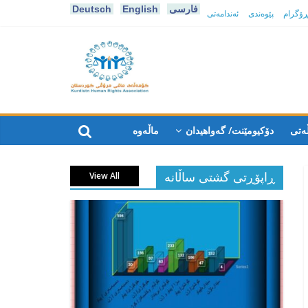
فارسی
English
Deutsch
پڕۆگرام
پێوەندی
ئەندامەتی
كۆمه‌ڵه‌ی
مافی
ەتی
دۆکیومێنت/ گەواهیدان
ماڵەوە
مرۆڤی
ڕاپۆڕتی گشتی ساڵانه
View All
کوردستان