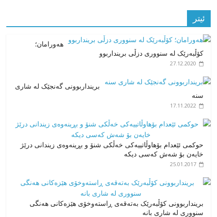
ئیتر
هەورامان؛
کۆڵبەرێک لە سنووری دزڵی برینداربوو
27.12.2020
برینداربوونی گەنجێک لە شاری
سنە
17.11.2022
حوکمی ئێعدام بۆهاوڵاتییەکی خەڵکی شنۆ و بڕینەوەی زیندانی درێژ
خایەن بۆ شەش کەسی دیکە
25.01.2017
برینداربوونی کۆڵبەرێک بەتەقەی ڕاستەوخۆی هێزەکانی هەنگی
سنووری لە شاری بانە