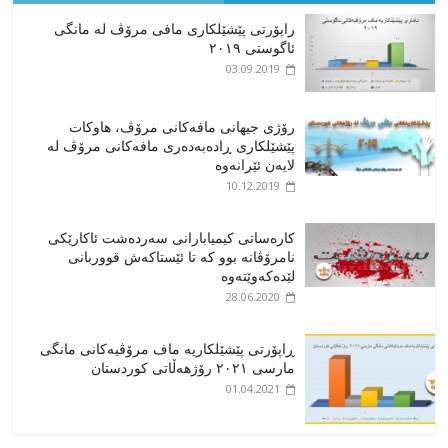
راپۆرتی پێشێلكاری مافی مرۆڤ له‌ مانگی
ئاگوستی ٢٠١٩
03.09.2019
رۆژی جیهانی مافەکانی مرۆڤ، هاوکات
پێشێلکاری ڕادەبەدەری مافەکانی مرۆڤ لە
لایەن ئێرانەوە
10.12.2019
کارەساتی کیمیابارانی سەردەشت ئاکارێکی
نامرۆڤانە بوو کە تا ئێستاکەش قووربانی
لێدەکەوێتەوە
28.06.2020
ڕاپۆرتی پێشێلکاریە ماف مرۆڤیەکانی مانگی
مارسی ٢٠٢١ رۆژهەڵاتی کوردستان
01.04.2021