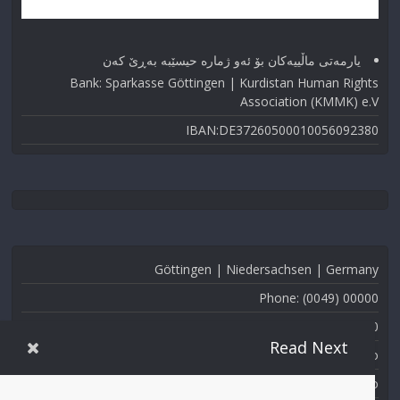
یارمەتی ماڵییەکان بۆ ئەو ژماره حیسێبە بەڕێ کەن
Bank: Sparkasse Göttingen | Kurdistan Human Rights
Association (KMMK) e.V
IBAN:DE37260500010056092380
Göttingen | Niedersachsen | Germany
Phone: (0049) 00000
Fax: (0049) 000-000
Read Next
Email: info@kmmk.info
Website: www.kmmk.info