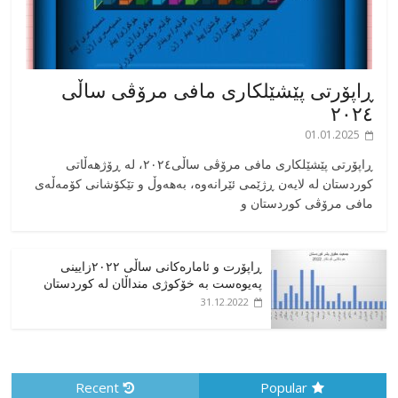
ڕاپۆرتی پێشێلکاری مافی مرۆڤی ساڵی
٢٠٢٤
01.01.2025
‎ڕاپۆرتی پێشێلکاری مافی مرۆڤی ساڵی٢٠٢٤، له ڕۆژهەڵاتی
کوردستان له لایەن ڕژێمی ئێرانەوە، بە‎هەوڵ و تێکۆشانی کۆمەڵەی
مافی مرۆڤی کوردستان و
ڕاپۆرت و ئامارەکانی ساڵی ٢٠٢٢زایینی
پەیوەست بە خۆکوژی منداڵان لە کوردستان
31.12.2022
Recent
Popular