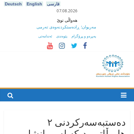
Ski
فارسی
English
Deutsch
t
07.08.2026
conten
هەواڵی نوێ
مەریوان؛ ڕادەستکردنەوەی تەرمی
هاوڵاتییەکی گیانلەدەستداو لە کاتی
پەیڕەو و پڕۆگرام
پێوەندی
ئەندامەتی
کۆڵبەریدا پاش سێ ڕۆژ دیار نەمان
سەقز؛ بێهزاد ڕەسووڵی بەندکراوی
سیاسی کورد ژیانی لە مەترسیدایە
سەقز؛ دەسبەسەری دوو گەنج لەلایەن
هێزە ئەمنییەکانی ڕێژیمی ئێرانەوە
كۆمه‌ڵه‌ی
کوژرانی هاوڵاتییەکی خەڵکی سەردەشت
لە کاتی کۆڵبەری لە ناوچە سنوورییەکانی
مافی
هەورامان
مەریوان و ڕوانسەر؛ کوژرانی دوو
هاوڵاتی لە کاتی کۆڵبەریدا بە تەقەی
مرۆڤی
هێزەکانی هەنگی سنوور لە ماوەی
حەوتوویەکدا
دەستبەسەرکردنی ٢
کوردستان
هاووڵاتیی دیکە لە پیرانشار