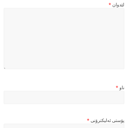
لێدوان
*
ناو
*
پۆستی ئەلیکترۆنی
*