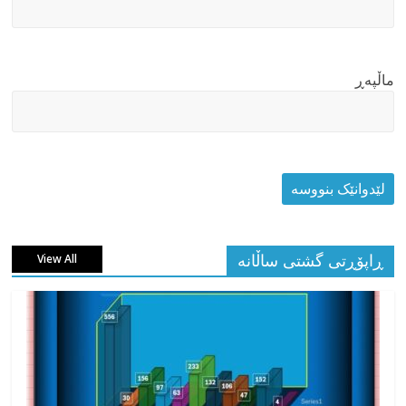
ماڵپه‌ڕ
ڕاپۆڕتی گشتی ساڵانه
View All