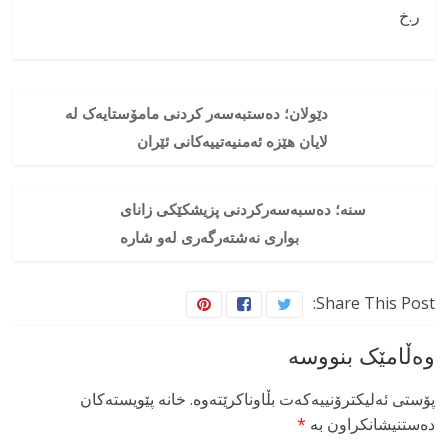
ر.خ
دێولان؛ دەستبەسەر کردنی مامۆستایەک لە
لایان هێزە ئەمنیەتییەکانی ئێران
سنە؛ دەسبەسەرکردنی پزیشکێکی زانای
بواری نەشتەرگەری لەو شارە
Share This Post:
وەڵامێک بنووسە
پۆستی ئەلیکترۆنییەکەت بڵاوناکرێتەوە.
خانە پێویستەکان
دەستنیشانکراون بە
*