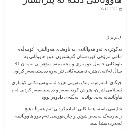
08.12.2022
ک.م.م.ک:
بەگوێرەی ئەو هەواڵانەی بە ناوەندی هەواڵنێری کۆمەڵەی
مافی مرۆڤی کوردستان گەیشتوون، دوو هاووڵاتی بە
ناوەکانی حاسڵ عومەری و محەممەد سۆهرابی تەمەن 31
ساڵ لەلایەن هێزە ئەمنییەکانی ئێرانەوە دەستبەسەر کراون.
جێگای ئامەژەیە، وەک نەریتی هێزە ئەمنییەتییەکانی کۆماری
ئیسلامی ئێران، هێرش کردنەسەر و دەستبەسەر کردنی ئەم
هاوڵاتییانە بەبێ نواندنی بەڵکەی دادوەر بووە.
شایەنی باسە، هەتا کاتی ئامادەکردنی ئەم هەواڵە هیچ
زانیارییەک لەسەر شوێن و چارەنووسی ئەم دوو هاووڵاتییە
لەبەردەستدا نییە.