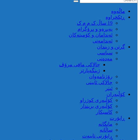
ماڵه‌وه‌
ڕێکخراوە
19 ساڵ ک م م ک
پەیڕەو و پڕۆگرام
ئەندامان و کۆمیتەکان
ئەندامەتی
گرتن و زیندان
سیاسی
مەدەنی
چالاکی مافی مرۆڤ
ژینگەپارێز
رۆژنامەوان
چالاکی ئایینی
ئیتر
کۆڵبەران
کۆڵبەری کوژراو
کؤڵبەری بریندار
کاسبکار
ڕاپۆرت
مانگانە
ساڵانە
ڕاپۆرتی تایبەت