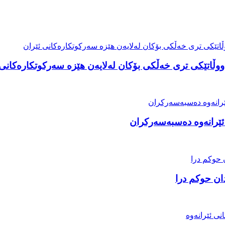
وڵاتێکی تری خەڵکی بۆکان لەلایەن هێزە سەرکوتکارەکانی 
ئێرانەوە دەسبەسەرکران