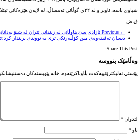
شیاوی باسە، ناوبراو لە ٢٢ی گوڵانی ئەمساڵ، لە لایەن هێزەکانی ئیتلاعاتی سپای پاسداران لە ڕێگەی سنە دەستبەسەر کرابوو.
ق.ش
← Previous
ئازادی سێ هاوڵاتی لە زیندانی ئێران لە شنۆ بەدانان
دیسان تەقینەوەی مین کۆڵبەرێکی تری بە تووندی بریندار کرد
 →
Share This Post:
وەڵامێک بنووسە
پۆستی ئەلیکترۆنییەکەت بڵاوناکرێتەوە.
خانە پێویستەکان دەستنیشانکر
لێدوان
*
ناو
*