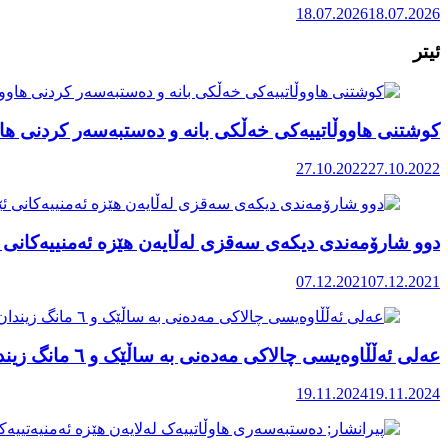
18.07.2026
18.07.2026
ئیتر
کوشتنی هاووڵاتییەکی خەڵکی بانە و دەستبەسەر کردنی هاو
27.10.2022
27.10.2022
دوو شارۆمەندی دیکەی سەقزی لەڵایەن هێزە ئەمنییەکانی 
07.12.2021
07.12.2021
عەلی ئەڵڵاوەیسی چالاکی مەدەنی بە ساڵێک و ٦ مانگ زیندان حوکم درا
19.11.2024
19.11.2024