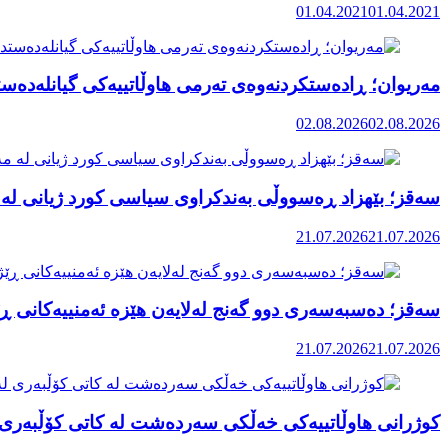
01.04.2021
01.04.2021
مەریوان؛ ڕادەستکردنەوەی تەرمی هاوڵاتییەکی گیانلەدەستد
02.08.2026
02.08.2026
سەقز؛ بێهزاد ڕەسووڵی بەندکراوی سیاسی کورد ژیانی لە 
21.07.2026
21.07.2026
سەقز؛ دەسبەسەری دوو گەنج لەلایەن هێزە ئەمنییەکانی ڕێ
21.07.2026
21.07.2026
کوژرانی هاوڵاتییەکی خەڵکی سەردەشت لە کاتی کۆڵبەری ل