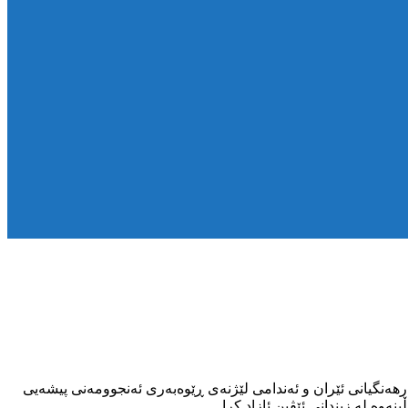
اهەنگی پێکهاتەگەلی پیشەیی فەرهەنگیانی ئێران و ئەندامی لێژنەی ڕێوەبەری ئەنجوومەنی پیشەیی