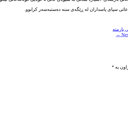
ی بارمتە
Next
اون بە
*