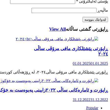
پۆستی ئەلیکترۆنی
*
ماڵپه‌ڕ
ڕاپۆڕتی گشتی ساڵانه
View All
ڕاپۆرتی پێشێلکاری مافی مرۆڤی ساڵی
٢٠٢٤
01.01.2025
01.01.2025
ڕاپۆرت و ئامارەکانی ساڵی ٢٠٢٢زایینی پەیوەست بە خۆکوژی منداڵان لە کوردستان
31.12.2022
31.12.2022
Popular