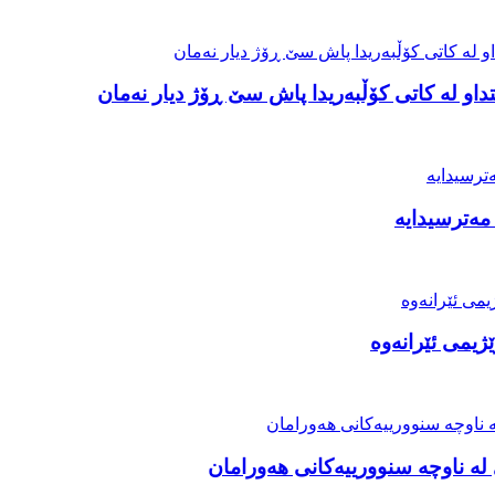
او لە کاتی کۆڵبەریدا پاش سێ ڕۆژ دیار نەمان
مەترسیدایە
ژیمی ئێرانەوە
ە ناوچە سنوورییەکانی هەورامان