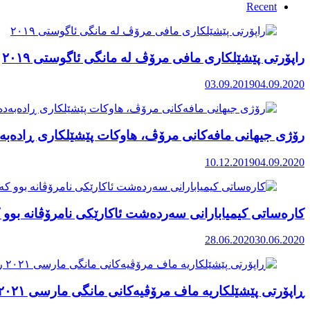
Recent
راپۆرتی پێشێلكاری مافی مرۆڤ له‌ مانگی ئاگوستی ٢٠١٩
03.09.2019
04.09.2020
رۆژی جیهانی مافەکانی مرۆڤ، هاوکات پێشێلکاری ڕادەبەد
10.12.2019
04.09.2020
کارەساتی کیمیابارانی سەردەشت ئاکارێکی نامرۆڤانە بوو ک
28.06.2020
30.06.2020
ڕاپۆرتی پێشێلکاریە ماف مرۆڤیەکانی مانگی مارسی ٢٠٢١ رۆژهەڵاتی کوردستان