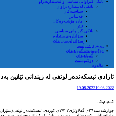
بانکی گیراوانی سیاسی و لەسێدارەدراو
بانکی لەسێدارەدراوان
سیاسیەکان
قەساس
مادە هۆشبەرەکان
ئیتر
بانکی گیراوانی سیاسی
سزاداروی سێدارە
سزادراو بە زیندان
تیرۆری دەوڵەتی
دۆکیومێنت/ گەواهیدان
گەواهیدان
دۆکیومێنت
ماڵەوە
ئازادی ئیسکەندەر لوتفی لە زیندانی ئێڤین بەدا
19.08.2022
19.08.2022
ک.م.م.ک:
مامۆستایانی کوردستان ــ مەریوان، پاش ١٠٨ ڕۆژ دەستبەسەری بەدانانی بارمتەی ٢ملیارد تمەنی بە شێوەی کاتی تا کۆتایی قۆناغەکانی لێکۆڵینەوە لە زیندانی ئێڤین ئازاد کرا.