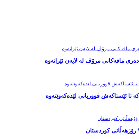
ەری مافەکانی مرۆڤ لە لایەن ئێرانەوە
ە تا ئێستاکەش قووربانی لێدەکەوێتەوە