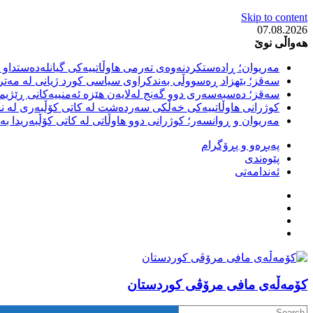
Skip to content
07.08.2026
هەواڵی نوێ
مەریوان؛ ڕادەستکردنەوەی تەرمی هاوڵاتییەکی گیانلەدەستداو ل
سەقز؛ بێهزاد ڕەسووڵی بەندکراوی سیاسی کورد ژیانی لە مەتر
سەقز؛ دەسبەسەری دوو گەنج لەلایەن هێزە ئەمنییەکانی ڕێژیمی
کوژرانی هاوڵاتییەکی خەڵکی سەردەشت لە کاتی کۆڵبەری لە نا
مەریوان و ڕوانسەر؛ کوژرانی دوو هاوڵاتی لە کاتی کۆڵبەریدا 
پەیڕەو و پڕۆگرام
پێوەندی
ئەندامەتی
كۆمه‌ڵه‌ی مافی مرۆڤی کوردستان