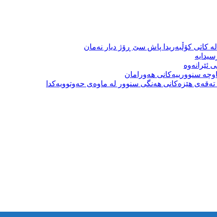
ە کاتی کۆڵبەریدا پاش سێ ڕۆژ دیار نەمان
سیدایە
 ئێرانەوە
وچە سنوورییەکانی هەورامان
بە تەقەی هێزەکانی هەنگی سنوور لە ماوەی حەوتوویەکدا