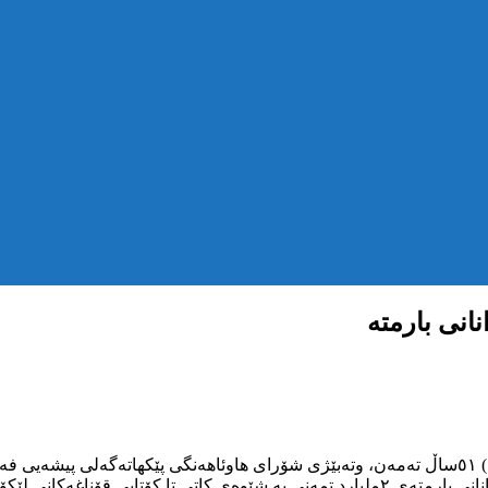
نانی بارمتە
چوارشەممە٢٦ی گەلاوێژی٢٧٢٢ی کوردی، ئیسکەندەر لوتفی(سۆران) ٥١ساڵ تەمەن، وتەبێژی شۆرای هاوئ