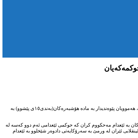
ڕۆژی پێنجشەممە١٩ی جۆزەردانی ٢٧٢٢ی کوردی، سێ پیاوی زیندانی بە ناوەکانی قلیچ شکووئی، محەممەد ڕەزا قوربانی و وەحید بێهمەرام، هەموویان پێوەندیدار بە مادە هۆشبەرەکان(بەندی١٥ی پێشوو) بە
کان بە ئێعدام مەحکووم کران کە حوکمی ئێعدامی ئەم دوو کەسە لە
ویەوە و دۆسیەکەیان بۆ لقی هاوئاستی گەڕێنرایەوە و سەر لە نوێ محاکمە کرانەوە و لە لایەن لقی ٢ی دادگای ئینقلابی ئێران لە ورمێ بە سەرۆکایەتی دادوەر شێخلوو بە ئێعدام