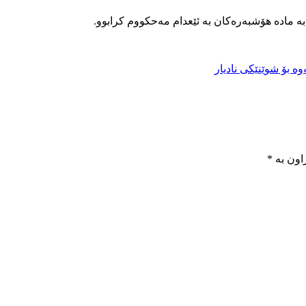
بە مادە هۆشبەرەکان بە ئێعدام مەحکووم کرابوو.
ە بۆ شوێنێکی نادیار
اون بە
*