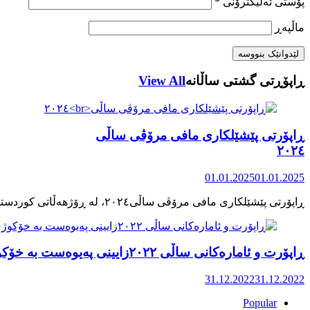
پۆستی ئەلیکترۆنی
*
ماڵپه‌ڕ
ڕاپۆڕتی گشتی ساڵانه
View All
ڕاپۆرتی پێشێلکاری مافی مرۆڤی ساڵی
٢٠٢٤
01.01.2025
01.01.2025
ڕاپۆرت و ئامارەکانی ساڵی ٢٠٢٢زایینی پەیوەست بە خۆکوژی منداڵان لە کوردستان
31.12.2022
31.12.2022
Popular