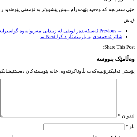
جێی سەرنجە کە وەحید بێهمەرام ــیش پێشووتر بە تۆمەتی پێوەندیدار 
ق.ش
← Previous
ئەسکەندەر لوتفی لە زیندانی مەریوانەوە گواسترایەو
شلێر ئەحمەدی بە بارمتە ئازاد کرا
Next →
Share This Post:
وەڵامێک بنووسە
پۆستی ئەلیکترۆنییەکەت بڵاوناکرێتەوە.
خانە پێویستەکان دەستنیشانکر
لێدوان
*
ناو
*