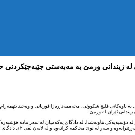
یندانی ئێران لە ورمێ.
 لە دۆسیەیەکی هاوبەشدا، لە دادگای یەکەمیان لە سەر مادە هۆشبەرە
دیوانی باڵای وڵات پووچەڵ بو