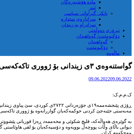
مادە هۆشبەرەکان
ئیتر
بانکی گیراوانی سیاسی
سزاداروی سێدارە
سزادراو بە زیندان
تیرۆری دەوڵەتی
دۆکیومێنت/ گەواهیدان
گەواهیدان
دۆکیومێنت
ماڵەوە
گواستنەوەی ٣ی زیندانی بۆ ژووری تاکەکەسی لە زیندانی ورمێ بە مەبەستی جێبەجێکردنی حوکمەکەیان
09.06.2022
09.06.2022
ک.م.م.ک:
مەبەستی جێبەجێ کردنی حوکمەکەیان گوازرانەوە بۆ ژووری تاکەسی ز
بە گوێرەی هەواڵەکە، قلیچ شکوئی و محەممەد ڕەزا قوربانی پێشووتر
مەحکووم کران.