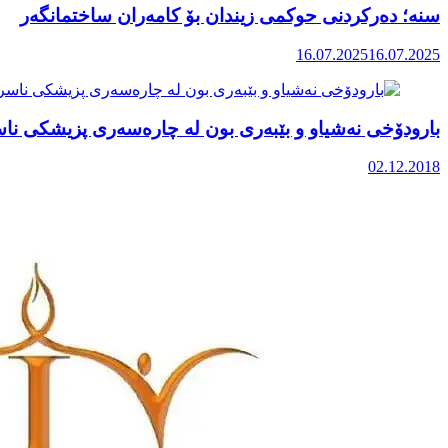
سنە؛ دەرکردنی حوکمی زیندان بۆ کامەران ساختمانگەر
16.07.2025
16.07.2025
بارودۆخی نەشیاو و بێبەری بون لە چارەسەری پزیشکی نا
02.12.2018