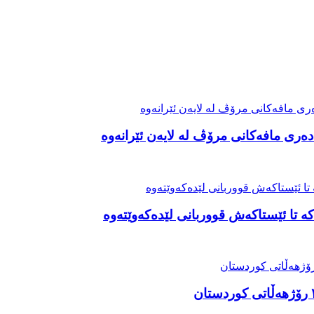
ەری مافەکانی مرۆڤ لە لایەن ئێرانەوە
ە تا ئێستاکەش قووربانی لێدەکەوێتەوە