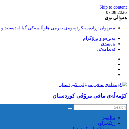
Skip to content
07.08.2026
هەواڵی نوێ
مەریوان؛ ڕادەستکردنەوەی تەرمی هاوڵاتییەکی گیانلەدەستداو ل
سەقز؛ بێهزاد ڕەسووڵی بەندکراوی سیاسی کورد ژیانی لە مەتر
پەیڕەو و پڕۆگرام
سەقز؛ دەسبەسەری دوو گەنج لەلایەن هێزە ئەمنییەکانی ڕێژیمی
پێوەندی
کوژرانی هاوڵاتییەکی خەڵکی سەردەشت لە کاتی کۆڵبەری لە نا
ئەندامەتی
مەریوان و ڕوانسەر؛ کوژرانی دوو هاوڵاتی لە کاتی کۆڵبەریدا 
كۆمه‌ڵه‌ی مافی مرۆڤی کوردستان
ماڵه‌وه‌
ڕێکخراوە
19 ساڵ ک م م ک