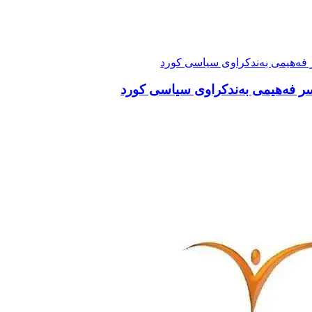
سر فەهیمی بەندکراوی سیاسی کورد