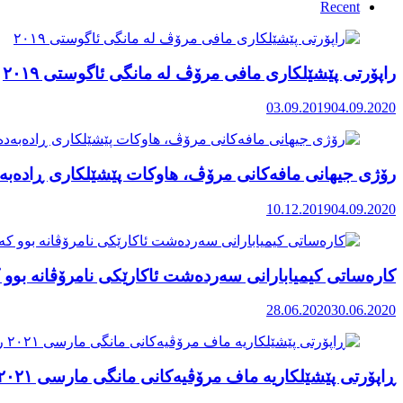
Recent
راپۆرتی پێشێلكاری مافی مرۆڤ له‌ مانگی ئاگوستی ٢٠١٩
03.09.2019
04.09.2020
رۆژی جیهانی مافەکانی مرۆڤ، هاوکات پێشێلکاری ڕادەبەد
10.12.2019
04.09.2020
کارەساتی کیمیابارانی سەردەشت ئاکارێکی نامرۆڤانە بوو ک
28.06.2020
30.06.2020
ڕاپۆرتی پێشێلکاریە ماف مرۆڤیەکانی مانگی مارسی ٢٠٢١ رۆژهەڵاتی کوردستان