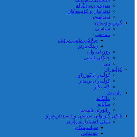
پەیڕەو و پڕۆگرام
ئەندامان و کۆمیتەکان
ئەندامەتی
گرتن و زیندان
سیاسی
مەدەنی
چالاکی مافی مرۆڤ
ژینگەپارێز
رۆژنامەوان
چالاکی ئایینی
ئیتر
کۆڵبەران
کۆڵبەری کوژراو
کؤڵبەری بریندار
کاسبکار
ڕاپۆرت
مانگانە
ساڵانە
ڕاپۆرتی تایبەت
بانکی گیراوانی سیاسی و لەسێدارەدراو
بانکی لەسێدارەدراوان
سیاسیەکان
قەساس