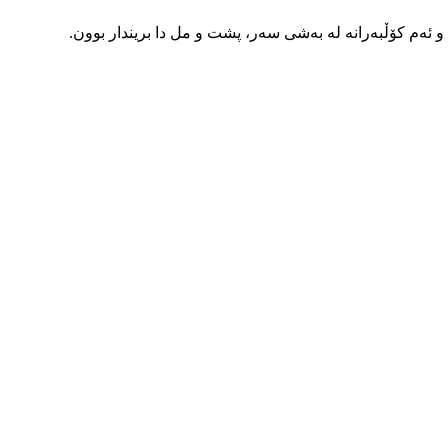
 ئەم کۆڵبەرانە لە بەشی سەر، پشت و مل دا بریندار بوون.