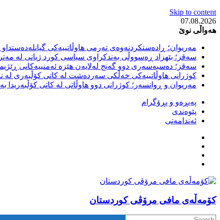
Skip to content
07.08.2026
هەواڵی نوێ
مەریوان؛ ڕادەستکردنەوەی تەرمی هاوڵاتییەکی گیانلەدەستداو ل
سەقز؛ بێهزاد ڕەسووڵی بەندکراوی سیاسی کورد ژیانی لە مەتر
سەقز؛ دەسبەسەری دوو گەنج لەلایەن هێزە ئەمنییەکانی ڕێژیمی
کوژرانی هاوڵاتییەکی خەڵکی سەردەشت لە کاتی کۆڵبەری لە نا
مەریوان و ڕوانسەر؛ کوژرانی دوو هاوڵاتی لە کاتی کۆڵبەریدا 
پەیڕەو و پڕۆگرام
پێوەندی
ئەندامەتی
كۆمه‌ڵه‌ی مافی مرۆڤی کوردستان