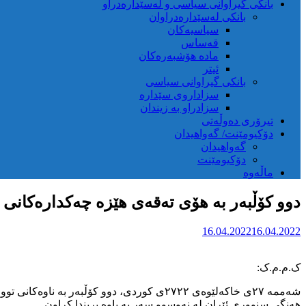
بانکی گیراوانی سیاسی و لەسێدارەدراو
بانکی لەسێدارەدراوان
سیاسیەکان
قەساس
مادە هۆشبەرەکان
ئیتر
بانکی گیراوانی سیاسی
سزاداروی سێدارە
سزادراو بە زیندان
تیرۆری دەوڵەتی
دۆکیومێنت/ گەواهیدان
گەواهیدان
دۆکیومێنت
ماڵەوە
دوو کۆڵبەر بە هۆی تەقەی هێزە چەکدارەکانی 
16.04.2022
16.04.2022
ک.م.م.ک:
هەنگی سنووری ئێران لە نەوسوو سەر بە پاوە بریندا کراون.