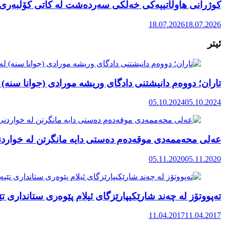
کوژرانی هاوڵاتییەکی خەڵکی سەردەشت لە کاتی کۆڵبەری ل
18.07.2026
18.07.2026
ئیتر
تاران؛ دووەم دانیشتنی دادگای وریشە مورادی (جوانا سنە) ل
05.10.2024
05.10.2024
عەلی محەممەدی موقەدەم دەستی دایه مانگرتن لە خوارد
05.11.2020
05.11.2020
تەپووتۆز لە چەند شارێکیپارێزگای ئیلام پێوەری ستانداری ت
11.04.2017
11.04.2017