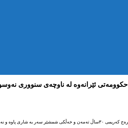
حکوومەتی ئێرانەوە لە ناوچەی سنووری نەوسوو
شەممە ٢٧ی خاکەلێوەی ٢٧٢٢ی کوردی، دوو کۆڵبەر بە ناوەکانی توورەج کەریمی ٣٠ساڵ تە