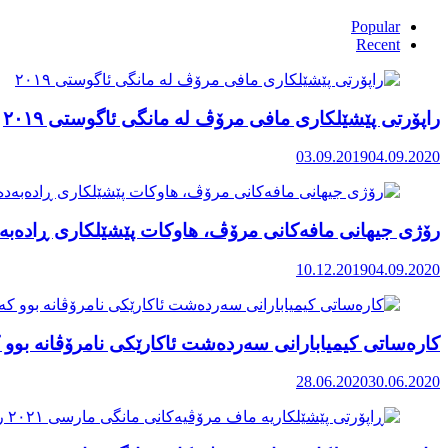
Popular
Recent
راپۆرتی پێشێلكاری مافی مرۆڤ له‌ مانگی ئاگوستی ٢٠١٩
03.09.2019
04.09.2020
رۆژی جیهانی مافەکانی مرۆڤ، هاوکات پێشێلکاری ڕادەبەد
10.12.2019
04.09.2020
کارەساتی کیمیابارانی سەردەشت ئاکارێکی نامرۆڤانە بوو ک
28.06.2020
30.06.2020