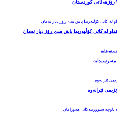
او لە کاتی کۆڵبەریدا پاش سێ ڕۆژ دیار نەمان
مەترسیدایە
ژیمی ئێرانەوە