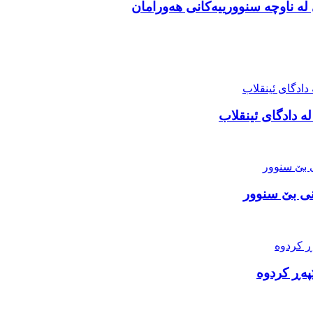
ە ناوچە سنوورییەکانی هەورامان
ە دادگای ئینقلاب
نی بێ سنوور
ێپەڕ کردوە