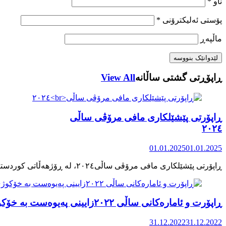
ناو
*
پۆستی ئەلیکترۆنی
*
ماڵپه‌ڕ
ڕاپۆڕتی گشتی ساڵانه
View All
ڕاپۆرتی پێشێلکاری مافی مرۆڤی ساڵی
٢٠٢٤
01.01.2025
01.01.2025
ڕاپۆرت و ئامارەکانی ساڵی ٢٠٢٢زایینی پەیوەست بە خۆکوژی منداڵان لە کوردستان
31.12.2022
31.12.2022