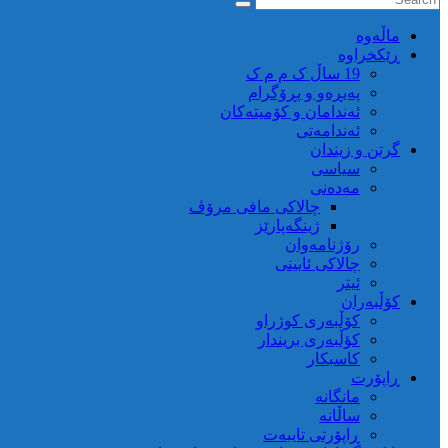
ماڵه‌وه‌
ڕێکخراوە
19 ساڵ ک م م ک
پەیڕەو و پڕۆگرام
ئەندامان و کۆمیتەکان
ئەندامەتی
گرتن و زیندان
سیاسی
مەدەنی
چالاکی مافی مرۆڤ
ژینگەپارێز
رۆژنامەوان
چالاکی ئایینی
ئیتر
کۆڵبەران
کۆڵبەری کوژراو
کؤڵبەری بریندار
کاسبکار
ڕاپۆرت
مانگانە
ساڵانە
ڕاپۆرتی تایبەت