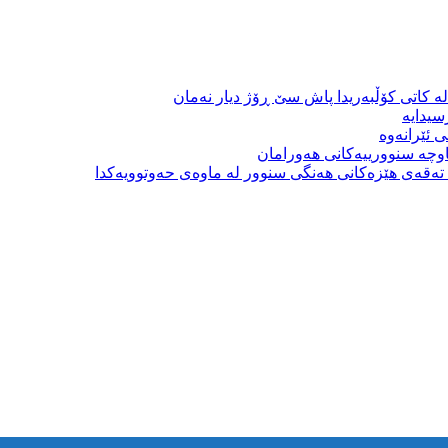
ە کاتی کۆڵبەریدا پاش سێ ڕۆژ دیار نەمان
سیدایە
 ئێرانەوە
وچە سنوورییەکانی هەورامان
بە تەقەی هێزەکانی هەنگی سنوور لە ماوەی حەوتوویەکدا