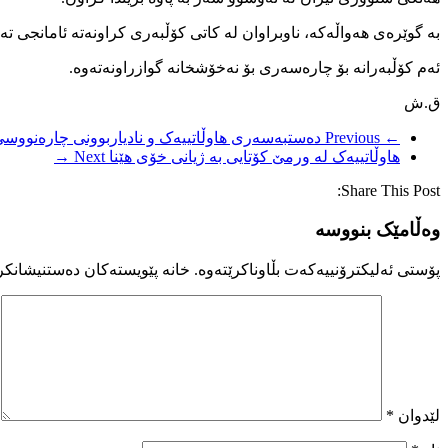
بە گوێرەی هەواڵەکە، ناوبراوان لە کاتی کۆڵبەری کراونەتە ئامانجی 
ئەم کۆڵبەرانە بۆ چارەسەری بۆ نەخۆشخانە گوازراونەتەوە.
ق.ش
← Previous
دەستبەسەری هاوڵاتییەک و نادیاربوونی چارەنووسی
هاوڵاتییەک لە ورمێ کۆتایی بە ژیانی خۆی هێنا
Next →
Share This Post:
وەڵامێک بنووسە
پۆستی ئەلیکترۆنییەکەت بڵاوناکرێتەوە.
خانە پێویستەکان دەستنیشانکر
لێدوان
*