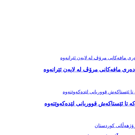
ەری مافەکانی مرۆڤ لە لایەن ئێرانەوە
ە تا ئێستاکەش قووربانی لێدەکەوێتەوە