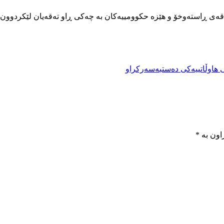
تەقەی ڕاستەوخۆ و هێزە حکوومییەکان بە چەکی ڕاو تەقەیان لێکردوون و
 هاوڵاتییەکی دەستبەسەرکراو
اون بە
*