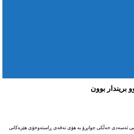
 بریندار بوون
مەن و خەڵکی شمشێر سەر بە شاری پاوە و نەبی ئەسەدی خەڵکی جوانڕۆ بە هۆی تەقەی ڕاستەوخۆی هێزەکانی