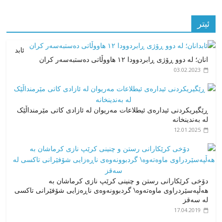
ئیتر
ئابد
انان؛ لە دوو ڕۆژی ڕابردوودا ۱۲ هاووڵاتی دەستبەسەر کران
03.02.2023
ڕێگیریکردنی ئیدارەی ئیطلاعات مەریوان لە ئازادی کاتی مێرمنداڵێک
لە بەندینخانە
12.01.2025
دۆخی كرێكارانی رستن و چنینی كرێپ نازی كرماشان بە
هەڵپەسێردراوی ماوەتەوە\ گردبوونەوەی ناڕەزایی شۆفێرانی تاكسی
لە سەقز
17.04.2019