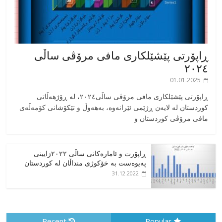
ڕاپۆرتی پێشێلکاری مافی مرۆڤی ساڵی
٢٠٢٤
01.01.2025
‎ڕاپۆرتی پێشێلکاری مافی مرۆڤی ساڵی٢٠٢٤، له ڕۆژهەڵاتی
کوردستان له لایەن ڕژێمی ئێرانەوە، بە‎هەوڵ و تێکۆشانی کۆمەڵەی
مافی مرۆڤی کوردستان و
ڕاپۆرت و ئامارەکانی ساڵی ٢٠٢٢زایینی
پەیوەست بە خۆکوژی منداڵان لە کوردستان
31.12.2022
Recent
Popular