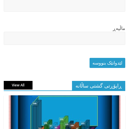
ماڵپه‌ڕ
ڕاپۆڕتی گشتی ساڵانه
View All