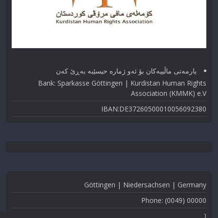
یارمەتی ماڵییەکان بۆ ئەو ژماره حیسێبە بەڕێ کەن
Bank: Sparkasse Göttingen | Kurdistan Human Rights
Association (KMMK) e.V
IBAN:DE37260500010056092380
Göttingen | Niedersachsen | Germany
Phone: (0049) 00000
Fax: (0049) 000-000