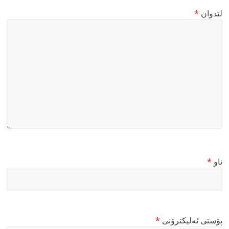
لێدوان
*
ناو
*
پۆستی ئەلیکترۆنی
*