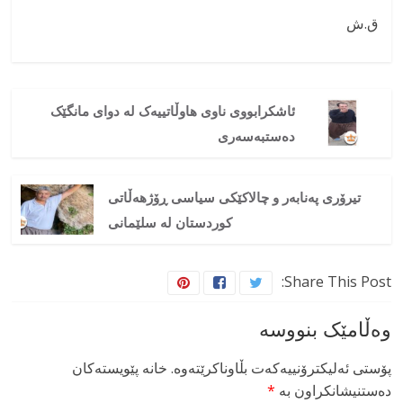
ق.ش
ئاشکرابووی ناوی هاوڵاتییەک لە دوای مانگێک
دەستبەسەری
تیرۆری پەنابەر و چالاکێکی سیاسی ڕۆژهەڵاتی
کوردستان لە سلێمانی
Share This Post:
وەڵامێک بنووسە
پۆستی ئەلیکترۆنییەکەت بڵاوناکرێتەوە.
خانە پێویستەکان
دەستنیشانکراون بە
*