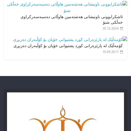
ئاشکرابوونی ناونیشانی هەشتەمین هاوڵاتی دەسبەسەرکراوی
خەڵکی شنۆ
30.12.2024
کۆمەڵێک لە پارێزەرانی کورد پشتیوانی خۆیان بۆ کۆڵبەران دەربڕی
10.09.2017