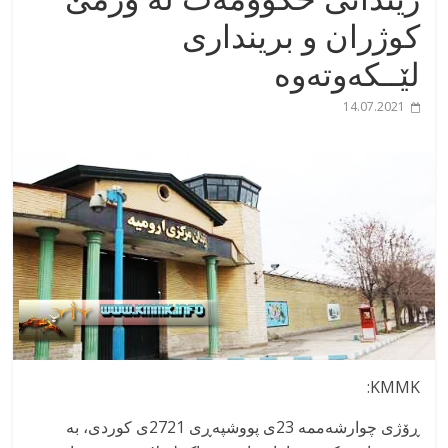
کوژران و برینداری
لێــکەوتەوە
14.07.2021
KMMK:
ڕۆژی چوارشەممە 23ی پووشپەڕی 2721ی کوردی، بە