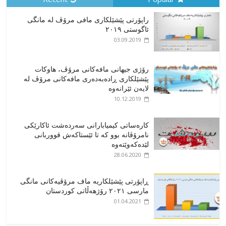
راپۆرتی پێشێلكاری مافی مرۆڤ له‌ مانگی
ئاگوستی ٢٠١٩
03.09.2019
رۆژی جیهانی مافەکانی مرۆڤ، هاوکات
پێشێلکاری ڕادەبەدەری مافەکانی مرۆڤ لە
لایەن ئێرانەوە
10.12.2019
کارەساتی کیمیابارانی سەردەشت ئاکارێکی
نامرۆڤانە بوو کە تا ئێستاکەش قووربانی
لێدەکەوێتەوە
28.06.2020
ڕاپۆرتی پێشێلکاریە ماف مرۆڤیەکانی مانگی
مارسی ٢٠٢١ رۆژهەڵاتی کوردستان
01.04.2021