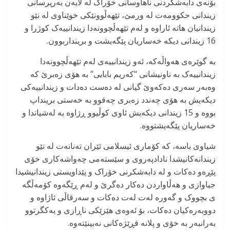
بۆنەی دابەشکردنی ناهاوسانی خۆراک لە لایەن بەرپرسانی
زیندانی حکوومەت لە ورمێ، تێهەڵوونێکی خوێناوی لە نێو
زیندانیان هاتە ئاراوە و لەم تێهەڵچوونەدا زیندانییەک کوژرا و
16 زیندانی دیکە خەساریان پێگەیشت و برینداربوون.
بە گوێرەی هەواڵەکە، ئەو زیندانییەی لەم تێهەڵچوونەدا
زیندانییەک بە ناونیشانی “کەریم بابایی” بە هۆی زەبرێ کە
وەبەر سەری دەکەوێ گیانی لە دەست دەدات و زیندانییەکی
دیکەیش بە هۆی چەندد زەبری چەقوو بە خەستی برینداپ
بووە و 15 زیندانی دیکەیش ئاوی کوڵیوو ڕژاوە بە لەشیاندا و
خەساریان پێگەیشتووە.
شیاوی باسە، کە کۆماری ئیسلامی ئێران تەنانەت لە نێو
زیندانەکانیشدا نادادپەروی و سێستەمی چەواشەکاری خۆی
پێڕەو دەکات و لە دابەشکرنی خۆراک و پێداویستی زیندانیشیدا
جیاوازی و هەڵاواردن دەکار دەگرێ و لەم ڕێگەوە کۆمەڵگە
ی بچووک و گەورە لەت لەت دەکات و سەرقاڵی ئاژاوە و
دووبەرەکیان دەکات، بۆ ئەوەی هێزێکی ناڕازی و یەکگرتوو
بەرانبەر بە خۆی و پلانە قڕێژەکانی نەبینێتەوە.