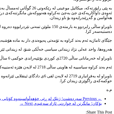
بە پێی راپۆرتەکە، میکائی
هەڵواسن و گەڕێندرایەوە بۆ ناو زیندان.
دەستبەسەر کرا.
جێگای ئاماژیە ئەم بەند کراوە بە تۆمەتی پەیوەندی دار بە مادە هۆشبەرەکانەوە 5 ساڵ زیندانی بە س
هەروەها، واحد عەلی نژاد زیندانی سیاسی خەڵکی شنۆ، لە زیندانی ئێر
ناوبراو لە خەرمانانی ساڵی 2720ی کوردی بۆتێپەراندی حوکمی 6 ساڵ زیندانی تەعزیری، دەستبەسەر و راگوێزی گرتووخانە کرا.
ئەم بەند کراوە سیاسییە لە هاوینی ساڵی 2718 لە لایەن هێزە ئەمنییەکانی ئێراەوە گیرا و دواتر بە دانانی بارمتە بە شێوەی کاتی ئازاد کرا.
حوکمەکەی راگوێزی زیندان کرا.
م.ه
← Previous
سەردەشت؛ ژنێک لە ڕێی خۆهەڵواسینەوە کۆتایی بە 
بۆکان؛ مانگرتن لە خواردنی ئازاد سەعیدی
Next →
Share This Post: