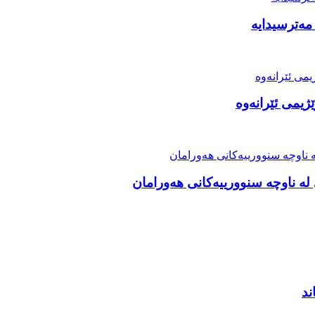
مەترسیدایە
ژیمی ئێرانەوە
ە ناوچە سنوورییەکانی هەورامان
ند