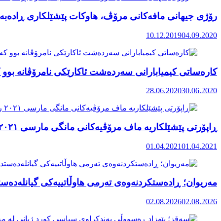
رۆژی جیهانی مافەکانی مرۆڤ، هاوکات پێشێلکاری ڕادەبەد
10.12.2019
04.09.2020
کارەساتی کیمیابارانی سەردەشت ئاکارێکی نامرۆڤانە بوو ک
28.06.2020
30.06.2020
ڕاپۆرتی پێشێلکاریە ماف مرۆڤیەکانی مانگی مارسی ٢٠٢١ رۆژهەڵاتی کوردستان
01.04.2021
01.04.2021
مەریوان؛ ڕادەستکردنەوەی تەرمی هاوڵاتییەکی گیانلەدەستد
02.08.2026
02.08.2026