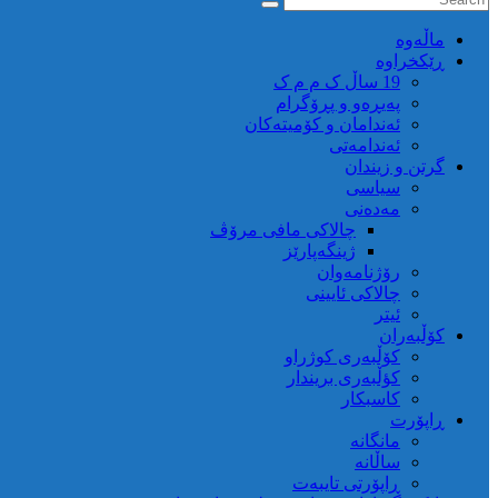
ماڵه‌وه‌
ڕێکخراوە
19 ساڵ ک م م ک
پەیڕەو و پڕۆگرام
ئەندامان و کۆمیتەکان
ئەندامەتی
گرتن و زیندان
سیاسی
مەدەنی
چالاکی مافی مرۆڤ
ژینگەپارێز
رۆژنامەوان
چالاکی ئایینی
ئیتر
کۆڵبەران
کۆڵبەری کوژراو
کؤڵبەری بریندار
کاسبکار
ڕاپۆرت
مانگانە
ساڵانە
ڕاپۆرتی تایبەت