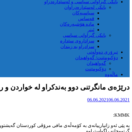
بانکی گیراوانی سیاسی و لەسێدارەدراو
بانکی لەسێدارەدراوان
سیاسیەکان
قەساس
مادە هۆشبەرەکان
ئیتر
بانکی گیراوانی سیاسی
سزاداروی سێدارە
سزادراو بە زیندان
تیرۆری دەوڵەتی
دۆکیومێنت/ گەواهیدان
گەواهیدان
دۆکیومێنت
ماڵەوە
درێژەی مانگرتنی دوو بەندکراو لە خواردن و ر
06.06.2021
06.06.2021
KMMK:
بە پێی ئەو زانیارییانەی بە کۆمەڵەی مافی مرۆڤی کوردستان گەیشتووە، 
گرتووخانە راگواستراوە.