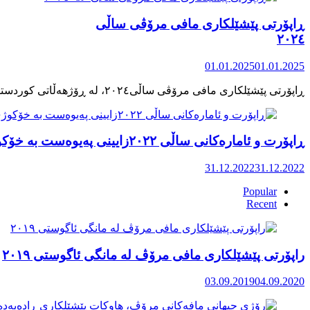
ڕاپۆرتی پێشێلکاری مافی مرۆڤی ساڵی
٢٠٢٤
01.01.2025
01.01.2025
ڕاپۆرت و ئامارەکانی ساڵی ٢٠٢٢زایینی پەیوەست بە خۆکوژی منداڵان لە کوردستان
31.12.2022
31.12.2022
Popular
Recent
راپۆرتی پێشێلكاری مافی مرۆڤ له‌ مانگی ئاگوستی ٢٠١٩
03.09.2019
04.09.2020