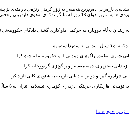
ل موعینی لە رێکەوتی 26 گوڵانی ئەمساڵ بەنیشانەی ناڕەزایی دەربڕین هەمبەر بە زۆر کردنی
ئەوەی داواکاریەکەی جێ بەجێ نەکراوە هەنووکەش مانگرتنەکەی درێژەی هەیە، ناوب
ەردا سەپاوە.
انی شاری نەغەدە راگوێزی زیندانی ئەو حکوومەتە لە شنۆ کرا.
ژیانی خۆی هـێنا