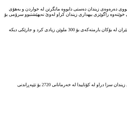
 رێژەی بارمتەی بۆ پشووی دەرەوەی زیندان دەستی دابووە مانگرتن لە خواردن و بەهۆی
را دوای 18 رۆژ لە مانگرتنەکەی بەهۆی دابەزینی زەختی خوێنەوە راگوێزی بیهداری زیندان کراو لەوێ نەیهێشتبوو سرۆمی بۆ
ناوبراو ساڵی رابردوو بە بارمتەی 150 ملوێن تمەنی نێردرابووە دەروە لە زیندان بەڵام دووبارە بە حوکمی داواکاری گشتی دادگای حکوومەتی ئێران لە بۆکان بارمتەکەی بۆ 300 ملوێن زیادی کرد و جارێکی دیکە
ناوبراو لە بەفرانباری 2719 لە لایەن لقی 6ی دادگای ئینقلابی ئێرانەوە بە تۆمەتی هاریکاری حزبێکی دژبەری کۆماری ئیسلامی ئێران بە 6 ساڵ زیندان سزا دراو لە کۆتاییدا لە خەرمانانی 2720 بۆ تێپەڕاندنی