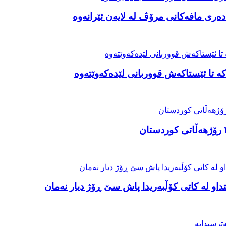
ەری مافەکانی مرۆڤ لە لایەن ئێرانەوە
ە تا ئێستاکەش قووربانی لێدەکەوێتەوە
او لە کاتی کۆڵبەریدا پاش سێ ڕۆژ دیار نەمان