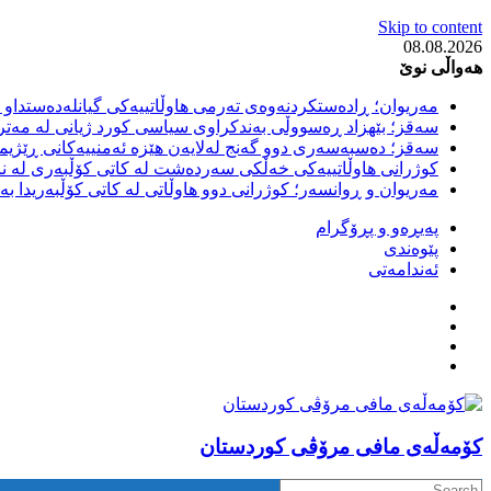
Skip to content
08.08.2026
هەواڵی نوێ
مەریوان؛ ڕادەستکردنەوەی تەرمی هاوڵاتییەکی گیانلەدەستداو ل
سەقز؛ بێهزاد ڕەسووڵی بەندکراوی سیاسی کورد ژیانی لە مەتر
سەقز؛ دەسبەسەری دوو گەنج لەلایەن هێزە ئەمنییەکانی ڕێژیمی
کوژرانی هاوڵاتییەکی خەڵکی سەردەشت لە کاتی کۆڵبەری لە نا
مەریوان و ڕوانسەر؛ کوژرانی دوو هاوڵاتی لە کاتی کۆڵبەریدا 
پەیڕەو و پڕۆگرام
پێوەندی
ئەندامەتی
كۆمه‌ڵه‌ی مافی مرۆڤی کوردستان