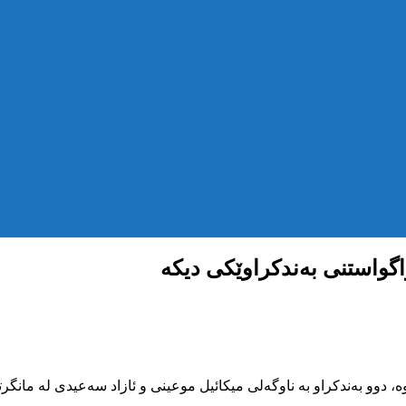
اگواستنی بەندکراوێکی دیکە
دوو بەندکراو بە ناوگەلی میکائیل موعینی و ئازاد سەعیدی لە مانگرتن 