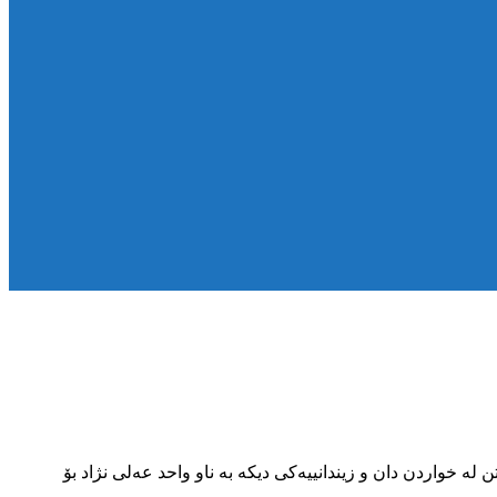
لە خواردن دان و زیندانییەکی دیکە بە ناو واحد عەلی نژاد بۆ