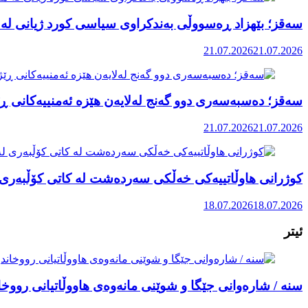
سەقز؛ بێهزاد ڕەسووڵی بەندکراوی سیاسی کورد ژیانی لە 
21.07.2026
21.07.2026
سەقز؛ دەسبەسەری دوو گەنج لەلایەن هێزە ئەمنییەکانی ڕێ
21.07.2026
21.07.2026
کوژرانی هاوڵاتییەکی خەڵکی سەردەشت لە کاتی کۆڵبەری ل
18.07.2026
18.07.2026
ئیتر
سنە / شارەوانی جێگا و شوێنی مانەوەی هاووڵاتیانی رووخا