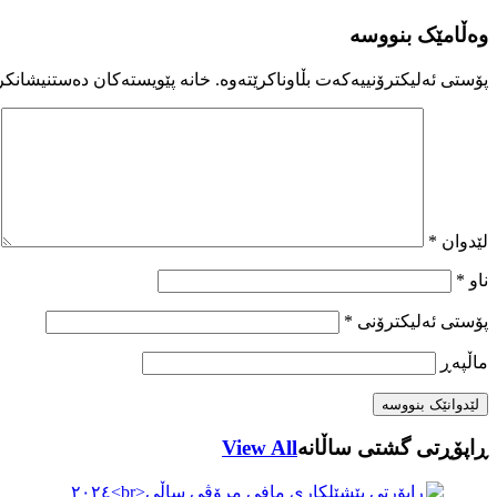
وەڵامێک بنووسە
پۆستی ئەلیکترۆنییەکەت بڵاوناکرێتەوە.
خانە پێویستەکان دەستنیشانکر
لێدوان
*
ناو
*
پۆستی ئەلیکترۆنی
*
ماڵپه‌ڕ
ڕاپۆڕتی گشتی ساڵانه
View All