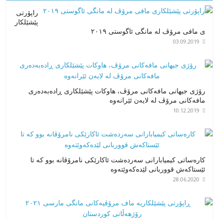
راپۆرتی
پێشێلكار
ی مافی مرۆڤ له‌ مانگی ئاگوستی ٢٠١٩
03.09.2019
رۆژی جیهانی مافەکانی مرۆڤ، هاوکات پێشێلکاری ڕادەبەدەری
مافەکانی مرۆڤ لە لایەن ئێرانەوە
10.12.2019
کارەساتی کیمیابارانی سەردەشت ئاکارێکی نامرۆڤانە بوو کە تا
ئێستاکەش قووربانی لێدەکەوێتەوە
28.06.2020