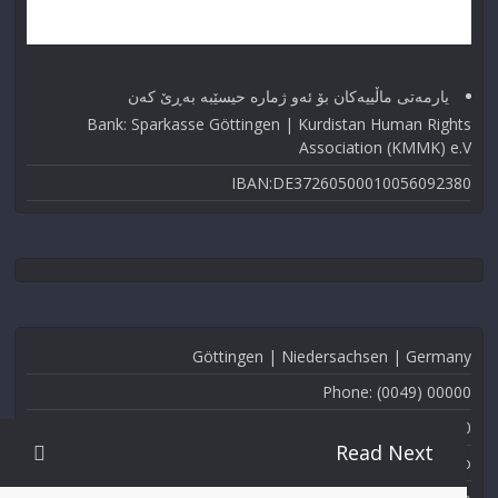
یارمەتی ماڵییەکان بۆ ئەو ژماره حیسێبە بەڕێ کەن
Bank: Sparkasse Göttingen | Kurdistan Human Rights
Association (KMMK) e.V
IBAN:DE37260500010056092380
Göttingen | Niedersachsen | Germany
Phone: (0049) 00000
Fax: (0049) 000-000
Read Next
Email: info@kmmk.info