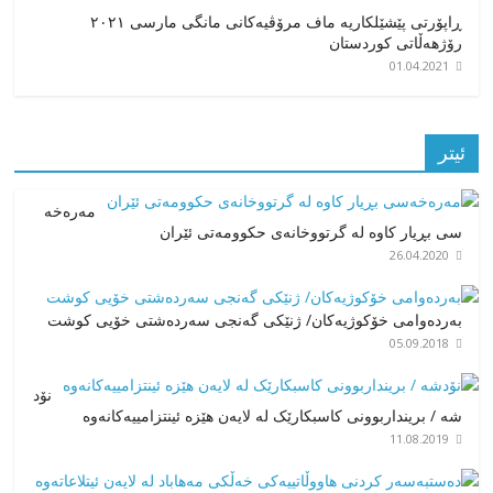
ڕاپۆرتی پێشێلکاریە ماف مرۆڤیەکانی مانگی مارسی ٢٠٢١
رۆژهەڵاتی کوردستان
01.04.2021
ئیتر
مەرەخە
سی بڕیار کاوە لە گرتووخانەی حکوومەتی ئێران
26.04.2020
بەردەوامی خۆکوژیەکان/ ژنێکی گەنجی سەردەشتی خۆیی کوشت
05.09.2018
نۆد
شە / برینداربوونی کاسبکارێک لە لایەن هێزە ئینتزامییەکانەوە
11.08.2019