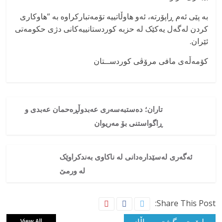
بە پێی ئەم ڕاپۆرتە، ئەو هاوڵاتییە تۆمەتبارکراوە بە “هاوکاری
کردن لەگەل یەکێک لە حزبە کوردستانییەکانی دژی حکومەتی
ئێران.
کۆمەڵەی مافی مرۆڤی کوردســتان
تاران؛ دەستبەسەری عەبدوڵڕەحمان عەبدی و
ڕاگواستنی بۆ مەریوان
ئەگەری لەسێدارەدانی لە ناکاوی بەندکراوێک
لە ورمێ
Share This Post:
View All