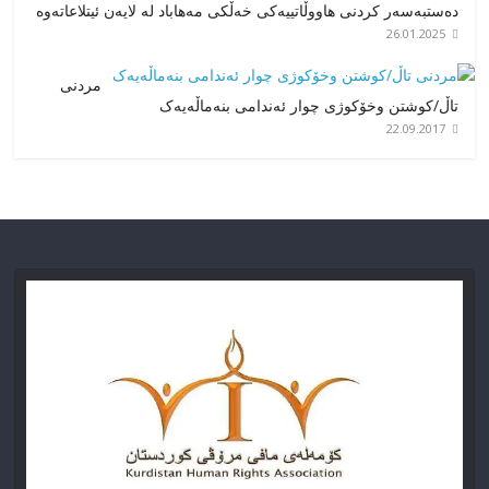
دەستبەسەر کردنی هاووڵاتییەکی خەڵکی مەهاباد لە لایەن ئیتلاعاتەوە
26.01.2025
مردنی
تاڵ/کوشتن وخۆکوژی چوار ئەندامی بنەماڵەیەک
22.09.2017