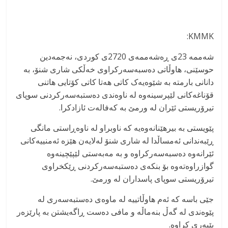
KMMK:
شەممە 23ی ڕەشەممەی 2720ی کوردی، نەجمەدین
حوسێنی، هاوڵاتی دەسبەسەرکراوی خەڵکی شاری شنۆ، بە
دانانی بارمتە بە شێوەیەک کاتی هەتا کاتی کۆتایی هاتنی
قۆناغەکانی لێپرسینەوە لە ناوەندی دەستبەسەرکردنی سوپای
تیرۆریستی ئێران لە ورمێ بە کەفالەت ئازادکرا.
پێویستی بە بیرهێنانەوەیە کە ناوبراو لە ناوەڕاستی مانگی
ڕێبەندانی ئەمساڵدا لە شاری شنۆ لەلایەن هێزە ئەمنییەکانی
ئێرانەوە دەسبەسەرکراوە و بە مەبەستی لێپێچینەوە
گوازراوەتەوە بۆ بنکەی دەستبەسەرکردنی ڕێکخراوی
تیرۆریستی سوپای پاسداران لە ورمێ.
جێی باسه کە ئەم هاوڵاتییە لە ماوەی دەستبەسەری لە
پێوەندی لە گەڵ بنەماڵه و مافی دەست ڕاگەیشتن بە پارێزەر
بێبەری کراوە.