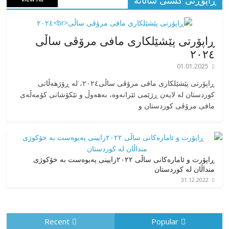
ڕاپۆڕتی گشتی ساڵانه
ڕاپۆرتی پێشێلکاری مافی مرۆڤی ساڵی
٢٠٢٤
01.01.2025
‎ڕاپۆرتی پێشێلکاری مافی مرۆڤی ساڵی٢٠٢٤، له ڕۆژهەڵاتی
کوردستان له لایەن ڕژێمی ئێرانەوە، بە‎هەوڵ و تێکۆشانی کۆمەڵەی
مافی مرۆڤی کوردستان و
ڕاپۆرت و ئامارەکانی ساڵی ٢٠٢٢زایینی پەیوەست بە خۆکوژی
منداڵان لە کوردستان
31.12.2022
Recent
Popular