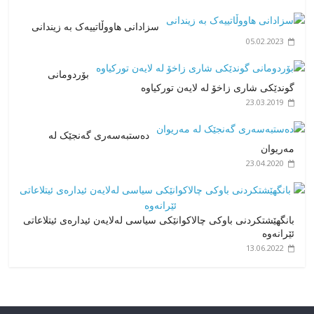
سزادانی هاووڵاتییەک بە زیندانی
05.02.2023
بۆردومانی
گوندێکی شاری زاخۆ لە لایەن تورکیاوە
23.03.2019
دەستبەسەری گەنجێک لە
مەریوان
23.04.2020
بانگهێشتکردنی باوکی چالاکوانێکی سیاسی لەلایەن ئیدارەی ئیتلاعاتی
ئێرانەوە
13.06.2022