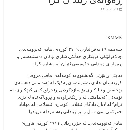
09.02.2020
KMMK:
شەممە ۱۹ بەفرانباری ۲۷۱۹ کوردی، هادی تەنوومەندی
چالاکوانێکی کرێکاری خەڵکی شاری بۆکان دەستبەسەر و
ڕەوانەی زیندانی حکومەتی ئێران لەو شارە کرا.
بە پێی ڕاپۆرتی گەیشتوو بە کۆمەڵەی ماڤی مرۆڤی
کوردستان: هادی تەنوومەندی یەکێک لە ئەندامانی دەستەی
رێخستن و ئالیکاری بۆ سازدکردنی ڕێخراوەکانی کرێکاری، بە
تۆمەتی “ئەندامێتی لە و رێکخراوەیە و پڕوپاگەندە لە دژی
نزام” لە لایان دادگای ئیقلابی کۆماری ئیسلامی لە مهاباد
حووکمی سێ ساڵ و نیو زیندانی بەسەردا سەپێندرا.
هادی تەنوومەندی، لە جۆزەردانی ۲۷۱۱ کوردی هاوڕێ