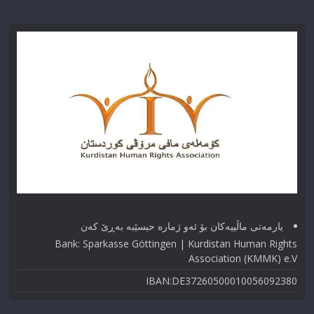
یارمەتی ماڵییەکان بۆ ئەو ژماره حیسێبە بەڕێ کەن
Bank: Sparkasse Göttingen | Kurdistan Human Rights
Association (KMMK) e.V
IBAN:DE37260500010056092380