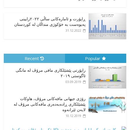
ڕاپۆرت و ئامارەکانی ساڵی ٢٠٢٢زایینی
پەیوەست بە خۆکوژی منداڵان لە کوردستان
31.12.2022
Recent
Popular
راپۆرتی پێشێلكاری مافی مرۆڤ له‌ مانگی
ئاگوستی ٢٠١٩
03.09.2019
رۆژی جیهانی مافەکانی مرۆڤ، هاوکات
پێشێلکاری ڕادەبەدەری مافەکانی مرۆڤ لە
لایەن ئێرانەوە
10.12.2019