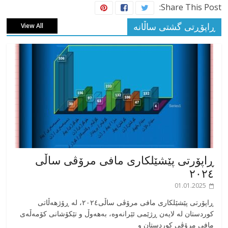
Share This Post:
ڕاپۆڕتی گشتی ساڵانه
View All
ڕاپۆرتی پێشێلکاری مافی مرۆڤی ساڵی
٢٠٢٤
01.01.2025
‎ڕاپۆرتی پێشێلکاری مافی مرۆڤی ساڵی٢٠٢٤، له ڕۆژهەڵاتی
کوردستان له لایەن ڕژێمی ئێرانەوە، بە‎هەوڵ و تێکۆشانی کۆمەڵەی
مافی مرۆڤی کوردستان و