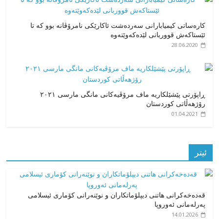
کارەساتی کیمیابارانی سەردەشت ئاکارێکی نامرۆڤانە بوو کە تا
ئێستاکەش قووربانی لێدەکەوێتەوە
28.06.2020
ڕاپۆرتی پێشێلکاریە ماف مرۆڤیەکانی مانگی مارسی ٢٠٢١
رۆژهەڵاتی کوردستان
01.04.2021
ئیتر
قەدەخەکرانی هاتنی دیپلۆماتکاران و نوێنەرانی کۆماری ئیسلامی
پەرلەمانی ئەوروپا
14.01.2026