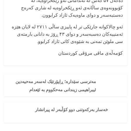
دەگەڵ ۵۷ کەس لە ئەندامانی ئەو رێکخراوەیە، لە
کۆبوونەوەی ساڵانەی ئەو ڕێکخراوەیە لە شاری کەرەج
دەستبەسەر و دوای ماوەیەک ئازاد کرابوون.
ئەو چالاکوانە جارێکی تر لە پاییزی ساڵی ۲۷۱۱ لە لایان هێزە
ئەمنییەکان دەسبەسەر و دوای ۴۳ ڕۆژ بە دانانی بارمتەی
سی‌ ملوێن تمەنی بە شێوەی کاتی ئازاد کرابوو.
کۆمەڵەی ماڤی مرۆڤی کوردستان
مەترسی سێدارە؛ ڕاپۆرتێک لەسەر مەحیەدین
ئیبراهیمی زیندانی مەحکووم بە ئێعدام
خەسار بەرکەوتنی دوو کۆڵبەر لە پیرانشار