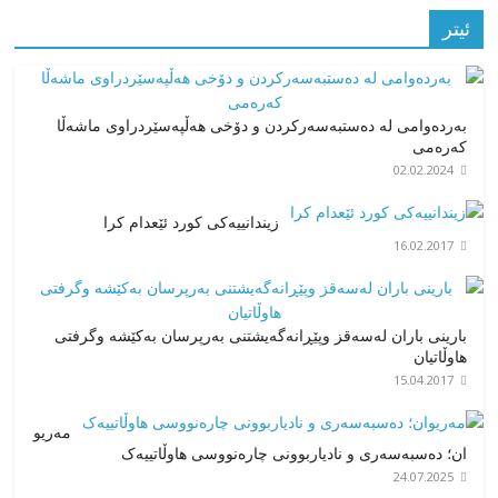
ئیتر
بەردەوامی له دەستبەسەرکردن و دۆخی هەڵپەسێردراوی ماشەڵا
کەرەمی
02.02.2024
زیندانییەکی کورد ئێعدام کرا
16.02.2017
بارینی باران لەسەقز وپێڕانەگەیشتنی بەرپرسان بەکێشە وگرفتی
هاوڵاتیان
15.04.2017
مەریو
ان؛ دەسبەسەری و نادیاربوونی چارەنووسی هاوڵاتییەک
24.07.2025