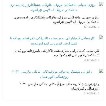
رۆژی جیهانی مافەکانی مرۆڤ، هاوکات پێشێلکاری ڕادەبەدەری
مافەکانی مرۆڤ لە لایەن ئێرانەوە
10.12.2019
کارەساتی کیمیابارانی سەردەشت ئاکارێکی نامرۆڤانە بوو کە تا
ئێستاکەش قووربانی لێدەکەوێتەوە
28.06.2020
ڕاپۆرتی پێشێلکاریە ماف مرۆڤیەکانی مانگی مارسی ٢٠٢١
رۆژهەڵاتی کوردستان
01.04.2021