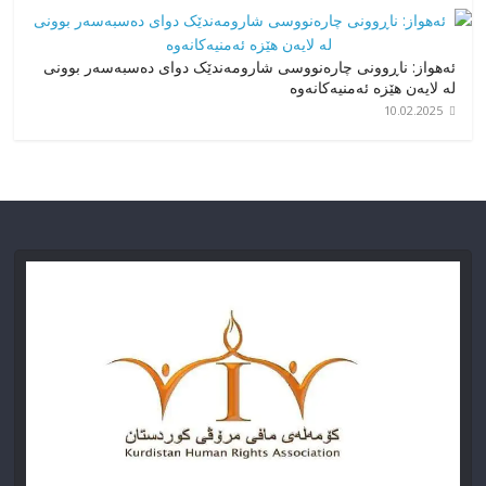
ئەهواز: ناڕوونی چارەنووسی شارومەندێک دوای دەسبەسەر بوونی
لە لایەن هێزە ئەمنیەکانەوە
10.02.2025