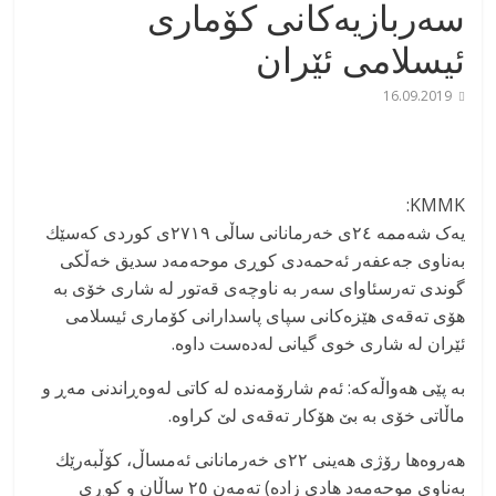
سه‌ربازیه‌كانی كۆماری
ئیسلامی ئێران
16.09.2019
KMMK:
یه‌ک شه‌ممه‌ ٢٤ی خه‌رمانانی ساڵی ٢٧١٩ی كوردی كه‌سێك
به‌ناوی جه‌عفه‌ر ئه‌حمه‌دی كوڕی موحه‌مه‌د سدیق خه‌ڵكی
گوندی ته‌رسئاوای سه‌ر به‌ ناوچه‌ی قه‌تور له‌ شاری خۆی به‌
هۆی ته‌قه‌ی هێزه‌كانی سپای پاسدارانی كۆماری ئیسلامی
ئێران له‌ شاری خوی گیانی له‌ده‌ست داوه‌.
به‌ پێی هه‌واڵه‌كه‌: ئه‌م شارۆمه‌نده‌ له‌ كاتی له‌وه‌ڕاندنی مه‌ڕ و
ماڵاتی خۆی به‌ بێ هۆكار ته‌قه‌ی لێ كراوه‌.
هه‌روه‌ها رۆژی هه‌ینی ٢٢ی خه‌رمانانی ئه‌مساڵ، كۆڵبه‌رێك
به‌ناوی موحه‌مه‌د هادی زاده) ته‌مه‌ن ٢٥ ساڵان و كوڕی