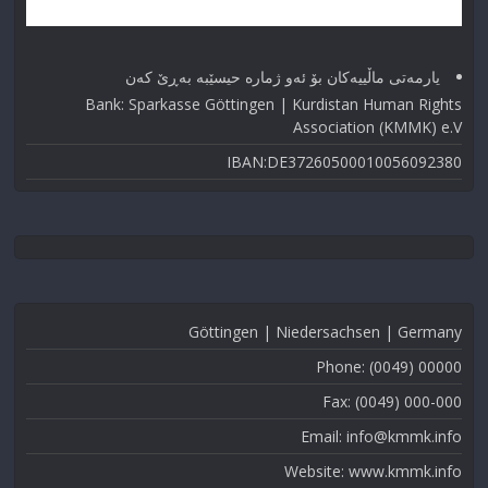
یارمەتی ماڵییەکان بۆ ئەو ژماره حیسێبە بەڕێ کەن
Bank: Sparkasse Göttingen | Kurdistan Human Rights
Association (KMMK) e.V
IBAN:DE37260500010056092380
Göttingen | Niedersachsen | Germany
Phone: (0049) 00000
Fax: (0049) 000-000
Email: info@kmmk.info
Website: www.kmmk.info