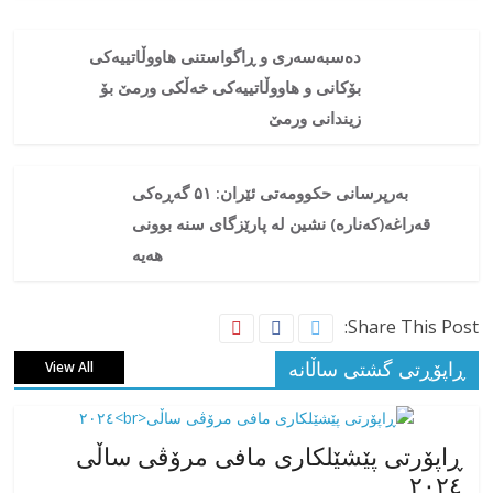
دەسبەسەری و ڕاگواستنی هاووڵاتییەکی
بۆکانی و هاووڵاتییەکی خەڵکی ورمێ بۆ
زیندانی ورمێ
بەرپرسانی حکوومەتی ئێران: ۵۱ گەڕەکی
قەراغە(کەنارە) نشین لە پارێزگای سنە بوونی
هەیە
Share This Post:
ڕاپۆڕتی گشتی ساڵانه
View All
ڕاپۆرتی پێشێلکاری مافی مرۆڤی ساڵی
٢٠٢٤