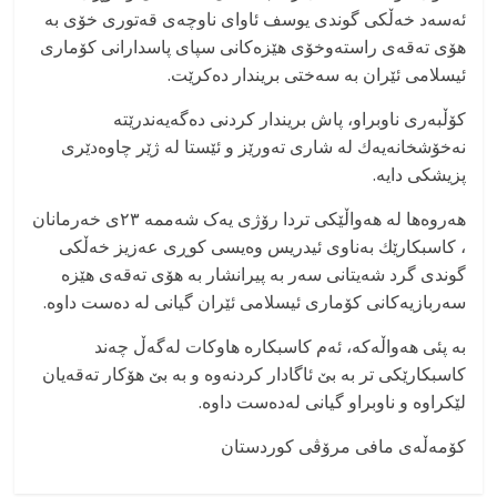
ئه‌سه‌د خه‌ڵكی گوندی یوسف ئاوای ناوچه‌ی قه‌توری خۆی به‌
هۆی ته‌قه‌ی راسته‌وخۆی هێزه‌كانی سپای پاسدارانی كۆماری
ئیسلامی ئێران به‌ سه‌ختی بریندار ده‌كرێت.
كۆڵبه‌ری ناوبراو، پاش بریندار كردنی ده‌گه‌یه‌ندرێته‌
نه‌خۆشخانه‌یه‌ك له‌ شاری ته‌ورێز و ئێستا له‌ ژێر چاوه‌دێری
پزیشكی دایه‌.
هه‌روه‌ها له‌ هه‌واڵێكی تردا رۆژی یه‌ک شه‌ممه‌ ٢٣ی خه‌رمانان
، كاسبكارێك به‌ناوی ئیدریس وه‌یسی كوڕی عه‌زیز خه‌ڵكی
گوندی گرد شه‌یتانی سه‌ر به‌ پیرانشار به‌ هۆی ته‌قه‌ی هێزه‌
سه‌ربازیه‌كانی كۆماری ئیسلامی ئێران گیانی له‌ ده‌ست داوه‌.
به‌ پئی هه‌واڵه‌كه‌، ئه‌م كاسبكاره‌ هاوكات له‌گه‌ڵ چه‌ند
كاسبكارێكی تر به‌ بێ ئاگادار كردنه‌وه‌ و به‌ بێ هۆكار ته‌قه‌یان
لێكراوه‌ و ناوبراو گیانی له‌ده‌ست داوه‌.
كۆمه‌ڵه‌ی مافی مرۆڤی كوردستان