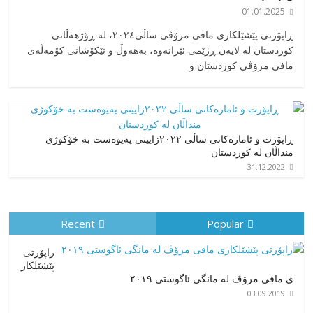
01.01.2025
‎ڕاپۆرتی پێشێلکاری مافی مرۆڤی ساڵی٢٠٢٤، له ڕۆژهەڵاتی
کوردستان له لایەن ڕژێمی ئێرانەوە، بە‎هەوڵ و تێکۆشانی کۆمەڵەی
مافی مرۆڤی کوردستان و
ڕاپۆرت و ئامارەکانی ساڵی ٢٠٢٢زایینی پەیوەست بە خۆکوژی
منداڵان لە کوردستان
31.12.2022
Recent
Popular
راپۆرتی
پێشێلكار
ی مافی مرۆڤ له‌ مانگی ئاگوستی ٢٠١٩
03.09.2019