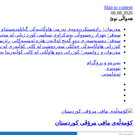
Skip to content
06.08.2026
هەواڵی نوێ
مەریوان؛ ڕادەستکردنەوەی تەرمی هاوڵاتییەکی گیانلەدەستداو ل
سەقز؛ بێهزاد ڕەسووڵی بەندکراوی سیاسی کورد ژیانی لە مەتر
سەقز؛ دەسبەسەری دوو گەنج لەلایەن هێزە ئەمنییەکانی ڕێژیمی
کوژرانی هاوڵاتییەکی خەڵکی سەردەشت لە کاتی کۆڵبەری لە نا
مەریوان و ڕوانسەر؛ کوژرانی دوو هاوڵاتی لە کاتی کۆڵبەریدا 
پەیڕەو و پڕۆگرام
پێوەندی
ئەندامەتی
كۆمه‌ڵه‌ی مافی مرۆڤی کوردستان