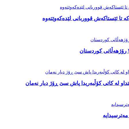
ە تا ئێستاکەش قووربانی لێدەکەوێتەوە
او لە کاتی کۆڵبەریدا پاش سێ ڕۆژ دیار نەمان
مەترسیدایە