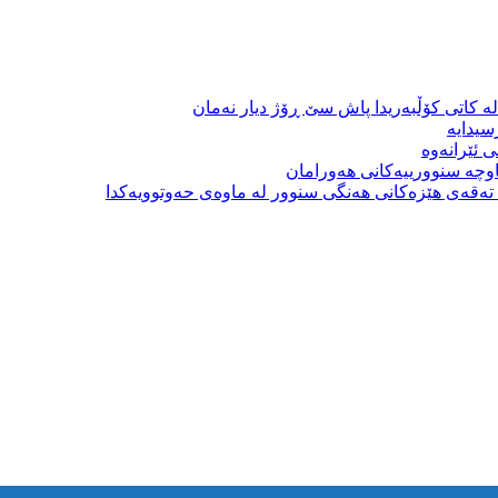
ە کاتی کۆڵبەریدا پاش سێ ڕۆژ دیار نەمان
سیدایە
 ئێرانەوە
وچە سنوورییەکانی هەورامان
بە تەقەی هێزەکانی هەنگی سنوور لە ماوەی حەوتوویەکدا