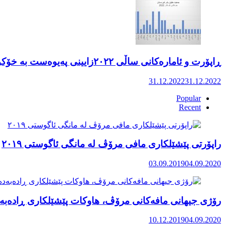
ڕاپۆرت و ئامارەکانی ساڵی ٢٠٢٢زایینی پەیوەست بە خۆکوژی منداڵان لە کوردستان
31.12.2022
31.12.2022
Popular
Recent
راپۆرتی پێشێلكاری مافی مرۆڤ له‌ مانگی ئاگوستی ٢٠١٩
03.09.2019
04.09.2020
رۆژی جیهانی مافەکانی مرۆڤ، هاوکات پێشێلکاری ڕادەبەد
10.12.2019
04.09.2020