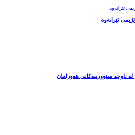
ژیمی ئێرانەوە
ە ناوچە سنوورییەکانی هەورامان