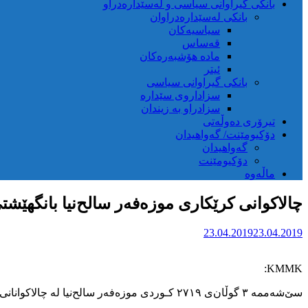
بانکی گیراوانی سیاسی و لەسێدارەدراو
بانکی لەسێدارەدراوان
سیاسیەکان
قەساس
مادە هۆشبەرەکان
ئیتر
بانکی گیراوانی سیاسی
سزاداروی سێدارە
سزادراو بە زیندان
تیرۆری دەوڵەتی
دۆکیومێنت/ گەواهیدان
گەواهیدان
دۆکیومێنت
ماڵەوە
چالاکوانی کرێکاری موزەفەر سالح‌نیا بانگهێشتی
23.04.2019
23.04.2019
KMMK:
سێ‌شەممە ۳ گوڵان‌ی ۲۷۱۹ کـوردی موزەفەر سالح‌نیا لە چالاکوانانی کرێکاری شاری سنە بانگهێشتی ئیتلاعاتی هێزی ئینتزامی کرا.