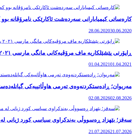
کارەساتی کیمیابارانی سەردەشت ئاکارێکی نامرۆڤانە بوو ک
28.06.2020
30.06.2020
ڕاپۆرتی پێشێلکاریە ماف مرۆڤیەکانی مانگی مارسی ٢٠٢١ رۆژهەڵاتی کوردستان
01.04.2021
01.04.2021
مەریوان؛ ڕادەستکردنەوەی تەرمی هاوڵاتییەکی گیانلەدەستد
02.08.2026
02.08.2026
سەقز؛ بێهزاد ڕەسووڵی بەندکراوی سیاسی کورد ژیانی لە 
21.07.2026
21.07.2026