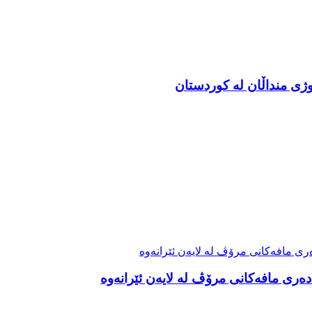
ەری مافەکانی مرۆڤ لە لایەن ئێرانەوە