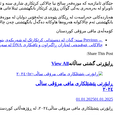
جێگای ئاماژەیە کە موزەفەر سالح نیا چالاکی کرێکاری شاری سنە و ئە
ناوبراو لە بەرەبەری یەکی گوڵان ڕۆژی کرێکار بانگهێشتی ئیتلاعاتی هێ
هەناردەکانی حەراسەت لە ڕێگای پێوەندی تەلەفۆنی دوایان لە موزەفە
بانگهێشتی ئەم چالاکوانە هەروەها هاوکاتە دەگەڵ بانگهێشتی چەن چال
کۆمەڵەی ماڤی مرۆڤی کوردستان
← Previous
سنە: گیان لە دەستدانی کرێکارێک لە شەریکەی بت
چالاکانی عەقیدەتی لەتاران ڕاگیراون و تاقیکاری DNA لە سەریان جێبەجێ کرا
Share This Post:
ڕاپۆڕتی گشتی ساڵانه
View All
ڕاپۆرتی پێشێلکاری مافی مرۆڤی ساڵی
٢٠٢٤
01.01.2025
01.01.2025