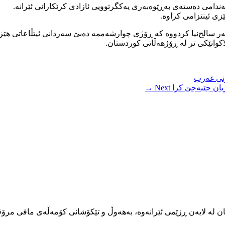
ندامی دەستەی بەڕێوەبەری یەکگرتوویی ئازادی کرێکارانی ئێرانە.
زی ئینتزامی کراوە.
ر سالح‌نیا کردووە کە ڕۆژی چوارشەممە دەبێ سەردانی ئیتڵاعاتی هێزی 
اکوانێکی تر لە ڕۆژهەڵاتی کوردستان.
ونی غەرب
Next →