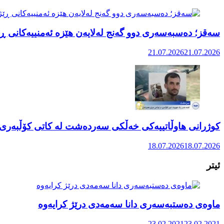
سەقز؛ دەسبەسەری دوو گەنج لەلایەن هێزە ئەمنییەکانی ڕێ
21.07.2026
21.07.2026
کوژرانی هاوڵاتییەکی خەڵکی سەردەشت لە کاتی کۆڵبەری ل
18.07.2026
18.07.2026
ئیتر
ماوەی دەستبەسەری دانا سەمەدی درێژ کرایەوە
23.02.2021
23.02.2021