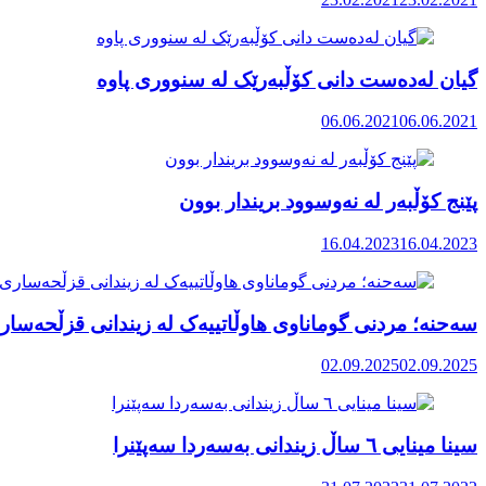
گیان لەدەست دانی کۆڵبەرێک لە سنووری پاوە
06.06.2021
06.06.2021
پێنج کۆڵبەر لە نەوسوود بریندار بوون
16.04.2023
16.04.2023
سەحنە؛ مردنی گوماناوی هاوڵاتییەک لە زیندانی قزڵحەسا
02.09.2025
02.09.2025
سینا مینایی ٦ ساڵ زیندانی بەسەردا سەپێنرا