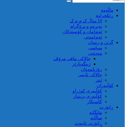
ماڵه‌وه‌
ڕێکخراوە
19 ساڵ ک م م ک
پەیڕەو و پڕۆگرام
ئەندامان و کۆمیتەکان
ئەندامەتی
گرتن و زیندان
سیاسی
مەدەنی
چالاکی مافی مرۆڤ
ژینگەپارێز
رۆژنامەوان
چالاکی ئایینی
ئیتر
کۆڵبەران
کۆڵبەری کوژراو
کؤڵبەری بریندار
کاسبکار
ڕاپۆرت
مانگانە
ساڵانە
ڕاپۆرتی تایبەت