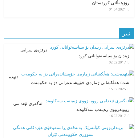
رۆژهەڵاتی کوردستان
01.04.2021
ئیتر
درێژەی سزایی
زیندان بۆ سیاسەتوانانی کورد
02.02.2017
دێهدە
شت؛ هەڵکشانی ژمارەی خۆپیشاندەرانی دژ بە حکومەت
15.02.2025
ئەگەری ئێعدامی
زووبەزووی زەینەب سەکاوەند
16.02.2017