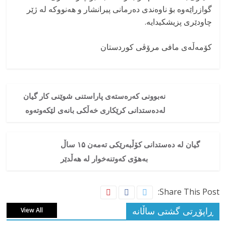
گوازراێەوە بۆ ناوەندی دەرمانی پیرانشار و هەنووکە لە ژێر
چاودێری پزیشکیدایە.
کۆمەڵەی مافی مرۆڤی کوردستان
نەبوونی کەرەستەی پاراستنی شوێنی کار گیان
لەدەستدانی کرێکاری خەڵکی بانەی لێکەوتەوە
گیان لە دەستدانی کۆڵبەرێکی تەمەن ۱۵ ساڵ
بەهۆی کەوتنەخوار لە هەڵدێر
Share This Post:
ڕاپۆڕتی گشتی ساڵانه
View All