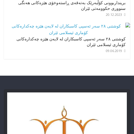
برینداربوونی کۆڵبەرێک بەتەقەی ڕاستەوخۆی هێزەکانی هەنگی
سنووری حکوومەتی ئێران
20.12.2023
کوشتنی ۲۸ سەر ئەسپی کاسبکاران لە لایەن هێزە چەکدارەکانی
کۆماری ئیسلامی ئێران
09.06.2019