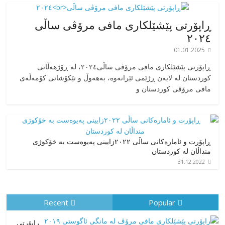
ڕاپۆرتی پێشێلکاری مافی مرۆڤی ساڵی
٢٠٢٤
01.01.2025
‎ڕاپۆرتی پێشێلکاری مافی مرۆڤی ساڵی٢٠٢٤، له ڕۆژهەڵاتی
کوردستان له لایەن ڕژێمی ئێرانەوە، بە‎هەوڵ و تێکۆشانی کۆمەڵەی
مافی مرۆڤی کوردستان و
ڕاپۆرت و ئامارەکانی ساڵی ٢٠٢٢زایینی پەیوەست بە خۆکوژی
منداڵان لە کوردستان
31.12.2022
Recent
Popular
راپۆرتی