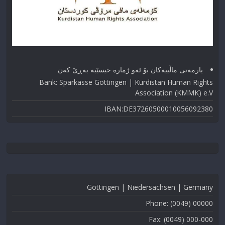
یارمەتی ماڵییەکان بۆ ئەو ژماره حیسێبە بەڕێ کەن
Bank: Sparkasse Göttingen | Kurdistan Human Rights
Association (KMMK) e.V
IBAN:DE37260500010056092380
Göttingen | Niedersachsen | Germany
Phone: (0049) 00000
Fax: (0049) 000-000