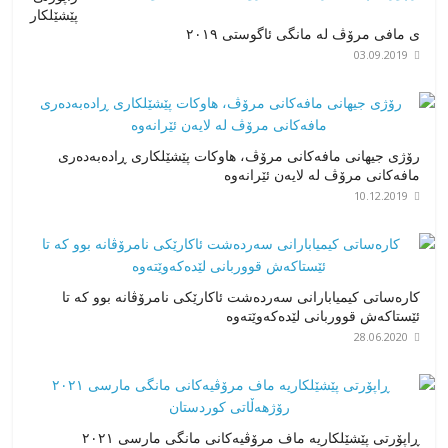
پێشێلكار
ی مافی مرۆڤ له‌ مانگی ئاگوستی ٢٠١٩
03.09.2019
رۆژی جیهانی مافەکانی مرۆڤ، هاوکات پێشێلکاری ڕادەبەدەری
مافەکانی مرۆڤ لە لایەن ئێرانەوە
10.12.2019
کارەساتی کیمیابارانی سەردەشت ئاکارێکی نامرۆڤانە بوو کە تا
ئێستاکەش قووربانی لێدەکەوێتەوە
28.06.2020
ڕاپۆرتی پێشێلکاریە ماف مرۆڤیەکانی مانگی مارسی ٢٠٢١