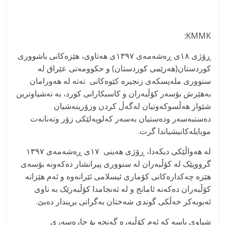
KMMK:
ڕۆژی ۱۸ی ڕەشەمەی ۱۳۹۷ی هەتاوی، هێزەکانی باشووری
کوردستان(هەرێمی کوردستان) و حکوومەتی عێراق لە
سنووری ملەپسکەی زنجیرە کێوەکانی تەتە لە هەورامان
بەهێرش بۆسەر کۆڵبەران و کاسبکارانی کورد، بە نەشیاوترین
شێواز هەڵسوکەوتیان لەگەڵ کردن وزۆرینەشیان
دەستبەسەر ودەستیان بەسەر کەلوپەلێکی زۆر وتەنانەت
موبایلەکانیشیاندا گرت.
لە هەواڵێکی دیکەدا، ڕۆژی هەینی ۱۷ی ڕەشەمەی ۱۳۹۷
گرووپێک لە کۆڵبەران لە سنووری پیرانشار دەکەونە بۆسەی
هێزە چەکدارەکانی کۆماری ئیسلامی ئێرانەوە و ئەم هێزانە
کۆڵبەران دەکەنە ئامانج و لە ئەنجامدا کۆڵبەرێک بە ناوی
ئەبوبەکر خەڵکی گوندی شەختان بەگرانی بریندار دەبێ.
شیاوی باسە کە ئەم کۆڵبەرە گەنجە بۆ چارەسەری