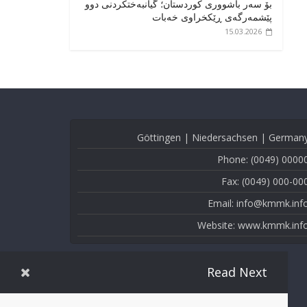
بۆ سەر باشووری کوردستان؛ گیانبەختکردنی دوو
پێشمەرگەی ڕێکخراوی خەبات
15.03.2026
Göttingen | Niedersachsen | German
Phone: (0049) 0000
Fax: (0049) 000-00
Email: info@kmmk.inf
Website: www.kmmk.inf
Read Next