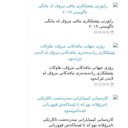
راپۆرتی پێشێلكاری مافی مرۆڤ له‌ مانگی
ئاگوستی ٢٠١٩
03.09.2019
رۆژی جیهانی مافەکانی مرۆڤ، هاوکات
پێشێلکاری ڕادەبەدەری مافەکانی مرۆڤ لە
لایەن ئێرانەوە
10.12.2019
کارەساتی کیمیابارانی سەردەشت ئاکارێکی
نامرۆڤانە بوو کە تا ئێستاکەش قووربانی