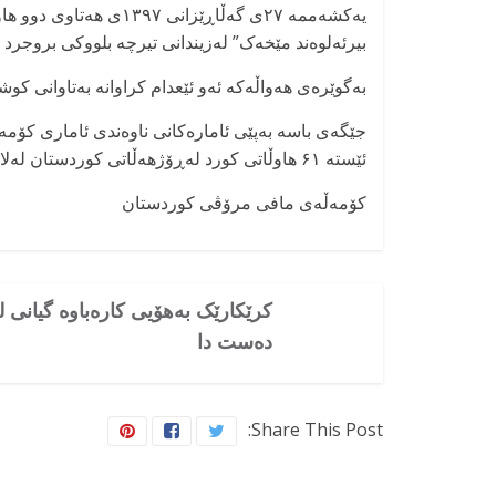
یەکشەممە ۲۷ی گەڵاڕێزان
بیرئەلوەند مێخەک” لەزیندانی تیرچە بلووکی بروجرد (
بەگوێرەی هەواڵەکە ئەو ئێعدام کراوانە بەتاوانی ک
ئێستە ۶۱ هاوڵاتی کورد لەڕۆژهەڵاتی کوردستان لەلایەن حکوومەتی کۆماری ئیسلامی ئێرانەوە ئێعدام کراون.
کۆمەڵەی مافی مرۆڤی کوردستان
کرێکارێک بەهۆیی کارەباوە گیانی ل
دەست دا
Share This Post: