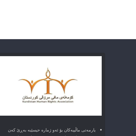
یارمەتی ماڵییەکان بۆ ئەو ژماره حیسێبە بەڕێ کەن