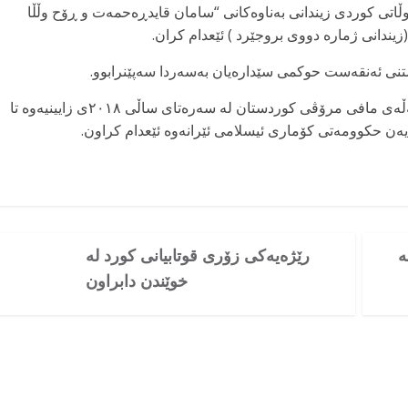
ی ۱۳۹۷ی هەتاوی دوو هاوڵاتی کوردی زیندانی بەناوەکانی “سامان قایدڕەحمەت و ڕۆح وڵڵا
زیندانی ژمارە دووی بروجێرد ) ئێعدام کران.
وشتنی ئەنقەست حوکمی سێدارەیان بەسەردا سەپێنرابوو.
جێگەی باسە بەپێی ئامارەکانی ناوەندی ئاماری کۆمەڵەی مافی مرۆڤی کوردستان لە سەرەتای ساڵی ۲۰۱۸ی زایینیەوە تا
ە
رێژەیەکی زۆری قوتابیانی کورد لە
خوێندن دابراون