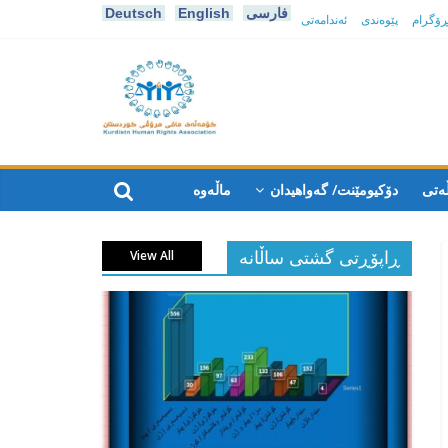
فارسی
English
Deutsch
پڕۆگرام
پێوەندی
ئەندامەتی
كۆمه‌ڵه‌ی
مافی
ەتی
دۆکیومێنت/ گەواهیدان
ماڵەوە
مرۆڤی
ڕاپۆڕتی گشتی ساڵانه
View All
کوردستان