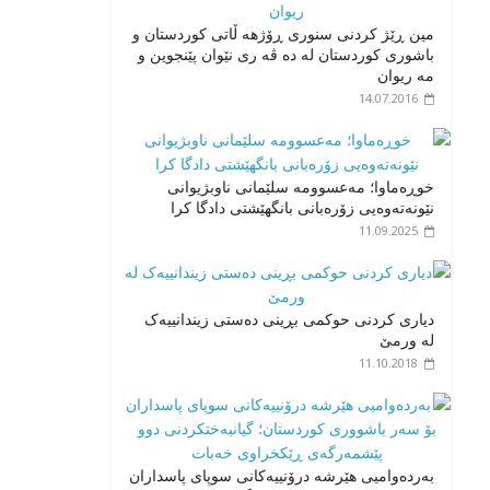
مین ڕێژ کردنی سنوری ڕۆژهه ڵاتی کوردستان و
باشوری کوردستان له ده ڤه ری نێوان پێنجوین و
مه ریوان
14.07.2016
خوڕەماوا؛ مەعسوومە سلێمانی ناوبژیوانی
نێونەتەوەیی زۆرەبانی بانگهێشتی دادگا کرا
11.09.2025
دیاری کردنی حوکمی بڕینی دەستی زیندانییەک
لە ورمێ
11.10.2018
بەردەوامیی هێرشە درۆنییەکانی سوپای پاسداران