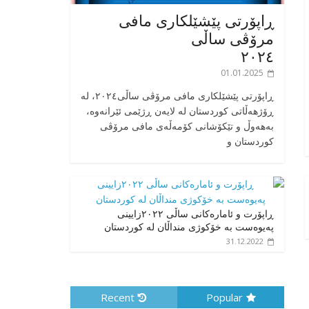
ڕاپۆرتی پێشێلکاری مافی
مرۆڤی ساڵی
٢٠٢٤
01.01.2025
‎ڕاپۆرتی پێشێلکاری مافی مرۆڤی ساڵی٢٠٢٤، له
ڕۆژهەڵاتی کوردستان له لایەن ڕژێمی ئێرانەوە،
بە‎هەوڵ و تێکۆشانی کۆمەڵەی مافی مرۆڤی
کوردستان و
ڕاپۆرت و ئامارەکانی ساڵی ٢٠٢٢زایینی
پەیوەست بە خۆکوژی منداڵان لە کوردستان
31.12.2022
Recent
Popular