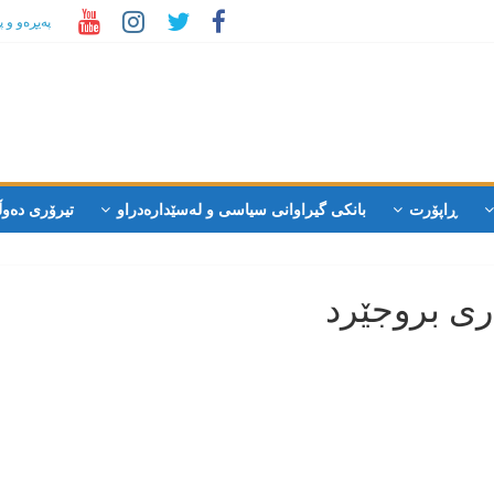
پەیڕەو و 
ڕاپۆرت
بانکی گیراوانی سیاسی و لەسێدارەدراو
تیرۆری دەوڵ
ری بروجێرد