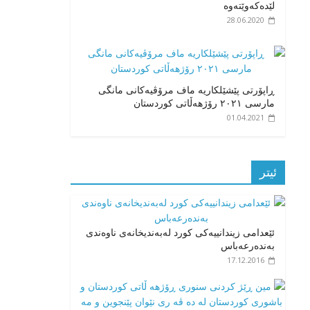
لێدەکەوێتەوە
28.06.2020
ڕاپۆرتی پێشێلکاریە ماف مرۆڤیەکانی مانگی
مارسی ٢٠٢١ رۆژهەڵاتی کوردستان
01.04.2021
ئیتر
ئێعدامی زیندانییەکی کورد لەبەندیخانەی ناوەندی
بەندەرعەباس
17.12.2016