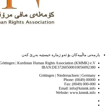
یارمەتی ماڵییەکان بۆ ئەو ژماره حیسێبە بەڕێ کەن
 Göttingen | Kurdistan Human Rights Association (KMMK) e.V
IBAN:DE37260500010056092380
Göttingen | Niedersachsen | Germany
Phone: (0049) 00000
Fax: (0049) 000-000
Email: info@kmmk.info
Website: www.kmmk.info