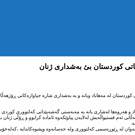
اتی کوردستان بئ بەشداری ژنان
ەڵاتی ئەم فستیواڵەیش لەلایەن پیاوێکەوە ئامادە کرابوو و ڕۆڵی ژنان 
.
ی ئەوان لە ڕێوڕەسمی کەلتووری ولە حەسانەوە وپشوەکاندایە ،کەلەخۆ