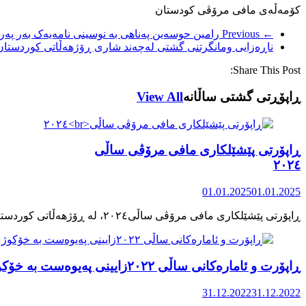
کۆمەڵەی مافی مرۆڤی کودستان
← Previous
رامین حوسەین پەناهی بە نوسینی نامەیەک بەر پەر
ناڕەزایی ومانگرتنی گشتی لەچەند شاری ڕۆژهەڵاتی کوردستا
Share This Post:
ڕاپۆڕتی گشتی ساڵانه
View All
ڕاپۆرتی پێشێلکاری مافی مرۆڤی ساڵی
٢٠٢٤
01.01.2025
01.01.2025
ڕاپۆرت و ئامارەکانی ساڵی ٢٠٢٢زایینی پەیوەست بە خۆکوژی منداڵان لە کوردستان
31.12.2022
31.12.2022