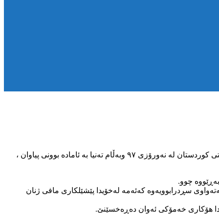
KMMK: بەڕێوەچوونی یەکەمین فستیواڵی “هەڵپەڕکێ”لە ڕۆژهەڵاتی کوردستان لە مەهاباد وبانە و بە بەشداری شارە جیاوازەکانی ڕۆژهەڵاتی کوردستان لە نەورۆزی ۹۷ وبەڵام تەنیا بە ئامادە بوونی پیاوان ،
بەتەواوی سڕدرابوویەوە کەئەمە لەخۆیدا پێشێلکاری مافی ژنان
یدا هۆکاری خەمۆکی ئەوان دەڕەخسێنێ.