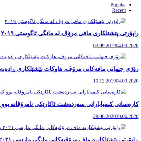
Popular
Recent
راپۆرتی پێشێلكاری مافی مرۆڤ له‌ مانگی ئاگوستی ٢٠١٩
03.09.2019
04.09.2020
رۆژی جیهانی مافەکانی مرۆڤ، هاوکات پێشێلکاری ڕادەبەد
10.12.2019
04.09.2020
کارەساتی کیمیابارانی سەردەشت ئاکارێکی نامرۆڤانە بوو ک
28.06.2020
30.06.2020
ڕاپۆرتی پێشێلکاریە ماف مرۆڤیەکانی مانگی مارسی ٢٠٢١ رۆژهەڵاتی کوردستان