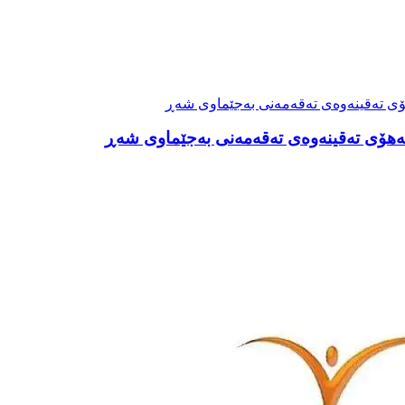
 بەهۆی تەقینەوەی تەقەمەنی بەجێماوی شەڕ