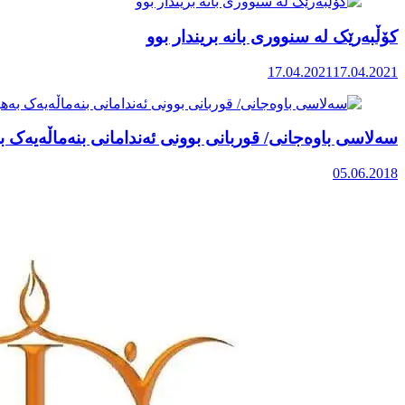
کۆڵبەرێک لە سنووری بانە بریندار بوو
17.04.2021
17.04.2021
سەلاسی باوەجانی/ قوربانی بوونی ئەندامانی بنەماڵەیەک
05.06.2018