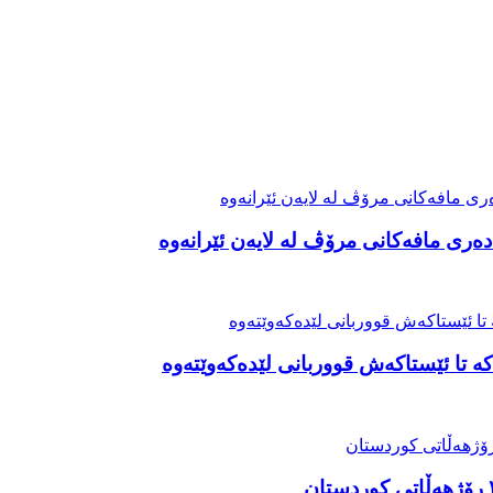
ەری مافەکانی مرۆڤ لە لایەن ئێرانەوە
ە تا ئێستاکەش قووربانی لێدەکەوێتەوە