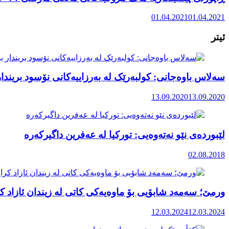
01.04.2021
01.04.2021
ئیتر
سەلاس باوەجانی: کولبەرێک لە بەرزاییەکانی نۆسود بریندار
13.09.2020
13.09.2020
لێبوردەی نێو نەتەوەیی: تورکیا لە عەفرین داگیرکەرە
02.08.2018
ورمێ؛ سەمەد شابۆیی بۆ ماوەیەکی کاتی لە زیندان ئازاد کر
12.03.2024
12.03.2024