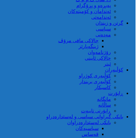
پەیڕەو و پڕۆگرام
ئەندامان و کۆمیتەکان
ئەندامەتی
گرتن و زیندان
سیاسی
مەدەنی
چالاکی مافی مرۆڤ
ژینگەپارێز
رۆژنامەوان
چالاکی ئایینی
ئیتر
کۆڵبەران
کۆڵبەری کوژراو
کؤڵبەری بریندار
کاسبکار
ڕاپۆرت
مانگانە
ساڵانە
ڕاپۆرتی تایبەت
بانکی گیراوانی سیاسی و لەسێدارەدراو
بانکی لەسێدارەدراوان
سیاسیەکان
قەساس