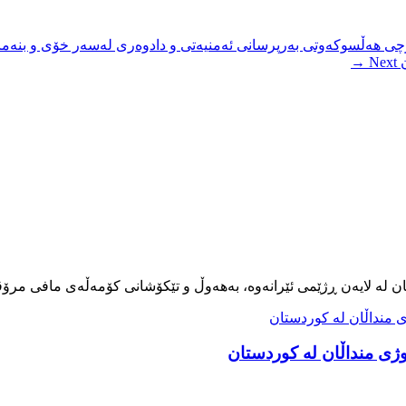
چی هەڵسوکەوتی بەرپرسانی ئەمنیەتی و دادوەری لەسەر خۆی و بنەما
ن
Next →