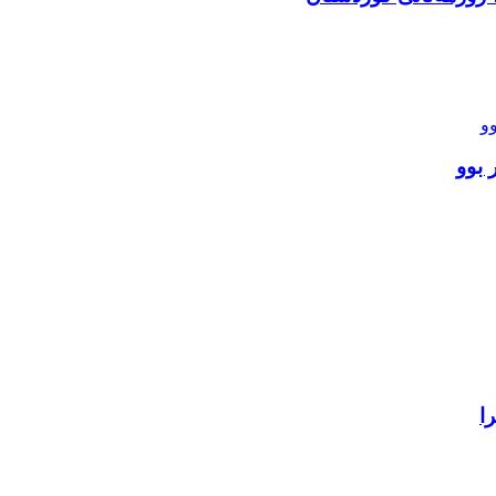
 بوو
ا