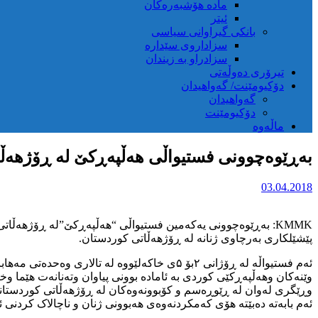
مادە هۆشبەرەکان
ئیتر
بانکی گیراوانی سیاسی
سزاداروی سێدارە
سزادراو بە زیندان
تیرۆری دەوڵەتی
دۆکیومێنت/ گەواهیدان
گەواهیدان
دۆکیومێنت
ماڵەوە
بەڕێوەچوونی فستیواڵی هەڵپەڕکێ لە ڕۆژهەڵ
03.04.2018
پێشێلکاری بەرچاوی ژنانە لە ڕۆژهەڵاتی کوردستان.
ئەم فستیواڵە لە ڕۆژانی ۲بۆ ۵ی خاکەلێووە لە تالاری وەحدەتی مەهاباد و هەروەها لەشاری بانە بە مەبەستی گەشەپێدانی کەلتووری کوردی بەڕێووە چوو.
وێنەکان وهەڵپەڕکێی کوردی بە ئامادە بوونی پیاوان وتەنانەت هێما وخ
وڕێگری لەوان لە ڕێوڕەسم و کۆبوونەوەکان لە ڕۆژهەڵاتی کوردستانە
ئەم بابەتە دەبێتە هۆی کەمکردنەوەی هەبوونی ژنان و ناچالاک کردن