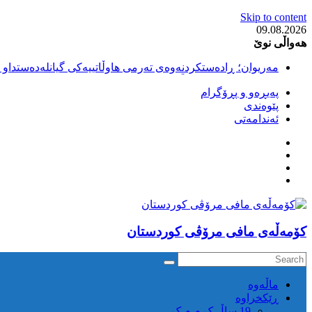
Skip to content
09.08.2026
هەواڵی نوێ
مەریوان؛ ڕادەستکردنەوەی تەرمی هاوڵاتییەکی گیانلەدەستداو ل
سەقز؛ بێهزاد ڕەسووڵی بەندکراوی سیاسی کورد ژیانی لە مەتر
پەیڕەو و پڕۆگرام
سەقز؛ دەسبەسەری دوو گەنج لەلایەن هێزە ئەمنییەکانی ڕێژیمی
پێوەندی
کوژرانی هاوڵاتییەکی خەڵکی سەردەشت لە کاتی کۆڵبەری لە نا
ئەندامەتی
مەریوان و ڕوانسەر؛ کوژرانی دوو هاوڵاتی لە کاتی کۆڵبەریدا 
كۆمه‌ڵه‌ی مافی مرۆڤی کوردستان
ماڵه‌وه‌
ڕێکخراوە
19 ساڵ ک م م ک