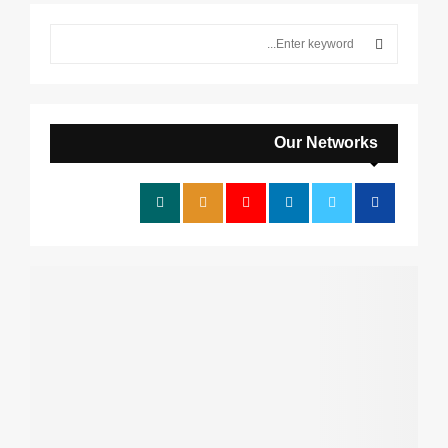
S
e
a
S
r
c
E
h
Our Networks
f
A
o
r
R
:
C
H