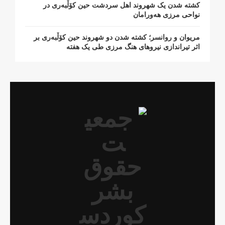
کشتە شدن یک شهروند اهل سردشت حین کۆڵبەری در
نواحی مرزی هەورامان
مریوان و روانسر؛ کشته شدن دو شهروند حین کۆڵبەری بر
اثر تیراندازی نیروهای هنگ مرزی طی یک هفته