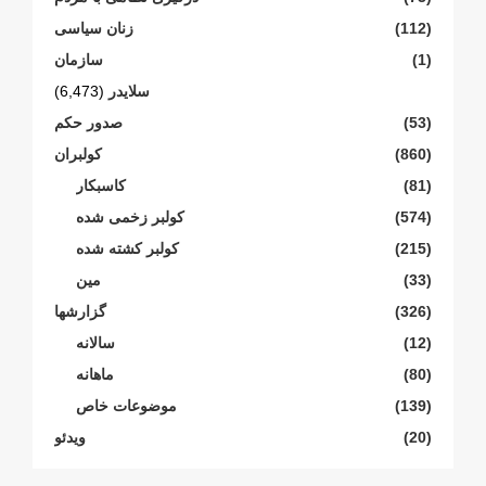
(112)
زنان سیاسی
(1)
سازمان
سلایدر
(6,473)
(53)
صدور حکم
(860)
کولبران
(81)
کاسبکار
(574)
کولبر زخمی شدە
(215)
کولبر کشتە شدە
(33)
مین
(326)
گزارشها
(12)
سالانە
(80)
ماهانە
(139)
موضوعات خاص
(20)
ویدئو