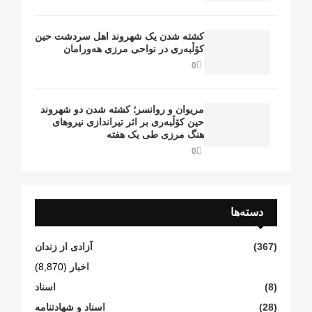
کشتە شدن یک شهروند اهل سردشت حین
کۆڵبەری در نواحی مرزی هەورامان
0
مریوان و روانسر؛ کشته شدن دو شهروند
حین کۆڵبەری بر اثر تیراندازی نیروهای
هنگ مرزی طی یک هفته
0
دسته‌ها
(367)
آزادی از زندان
اخبار
(8,870)
(8)
اسناد
(28)
اسناد و شهادتنامە