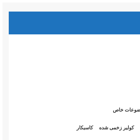
وعات خاص
کولبر زخمی شدە
کاسبکار