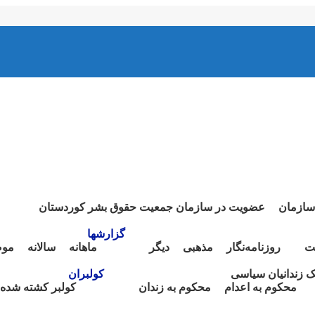
سازمان
عضویت در سازمان جمعیت حقوق بشر کوردستان
گزارشها
ت
روزنامەنگار
مذهبی
دیگر
ماهانە
سالانە
موض
نک زندانیان سیاسی
کولبران
محکوم بە اعدام
محکوم بە زندان
کولبر کشتە شدە