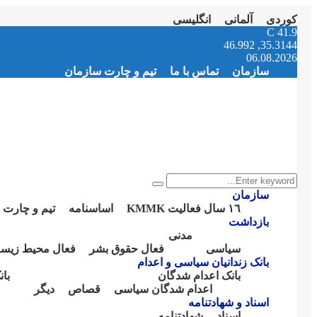
کوردی
آلمانی
انگلیسی
Instagram
Facebook
Telegram
Youtube
Twitter
Email
C
41.9
35.3144, 46.992
06.08.2026
سازمان
تماس با ما
تیم و چارت سازمان
Search
Search
for:
سازمان
١٦ سال فعالیت KMMK
اساسنامە
تیم و چارت 
بازداشت
مدنی
سیاسی
فعال حقوق بشر
فعال محیط زیس
بانک زندانیان سیاسی و اعدام
بانک اعدام شدگان
با
اعدام شدگان سیاسی
قصاص
دیگر
اسناد و شهادتنامە
اسناد
شهادتنامە