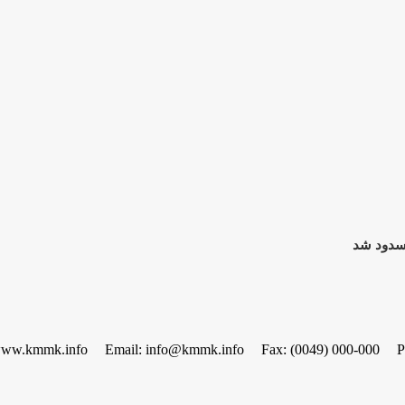
مسدود شد
www.kmmk.info
Email: info@kmmk.info
Fax: (0049) 000-000
P