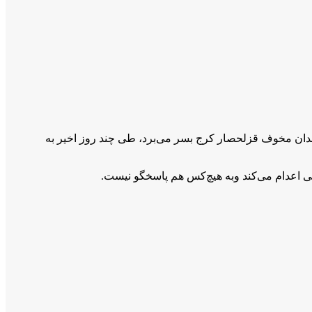
سامان محمدی خیاره” که‌ مدت ۷ سال بود به اتهام براندازی در زندان مخوف قزلحصار کرج بسر می‌برد، طی چند روز اخیر به‌
ی اعدام می‌کند وبه هیچ‌کس هم پاسخگو نیست.