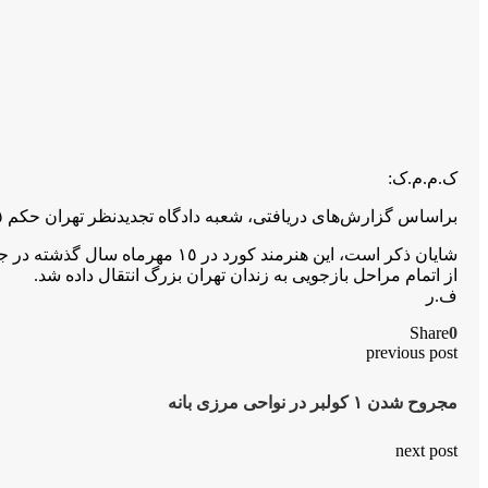
ک.م.م.ک:
براساس گزارش‌های دریافتی، شعبە دادگاە تجدیدنظر تهران حکم ٥ سال حبس ساسان چمن‌آرا هنرمند ٣٣ سالە اهل ایلام را عینا تایید و بە وی ابلاغ گردیدە است.
شایان ذکر است، این هنرمند کور
از اتمام مراحل بازجویی بە زندان تهران بزرگ انتقال دادە شد.
ف.ر
Share
0
previous post
مجروح شدن ۱ کولبر در نواحی مرزی بانه
next post