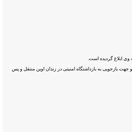
هران بازداشت و جهت بازجویی بە بازداشتگاە امنیتی در زندان اوین منتقل و پس