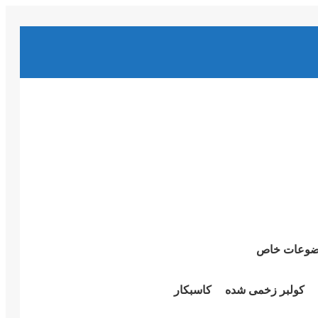
وعات خاص
کولبر زخمی شدە
کاسبکار