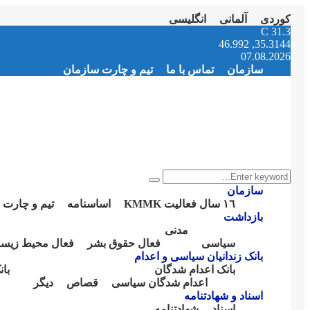
کوردی
آلمانی
انگلیسی
Instagram
Facebook
Telegram
Youtube
Twitter
Email
C
31.3
35.3144, 46.992
07.08.2026
سازمان
تماس با ما
تیم و چارت سازمان
Search
Search
for:
سازمان
١٦ سال فعالیت KMMK
اساسنامە
تیم و چارت 
بازداشت
مدنی
سیاسی
فعال حقوق بشر
فعال محیط زیس
بانک زندانیان سیاسی و اعدام
بانک اعدام شدگان
با
اعدام شدگان سیاسی
قصاص
دیگر
اسناد و شهادتنامە
اسناد
شهادتنامە