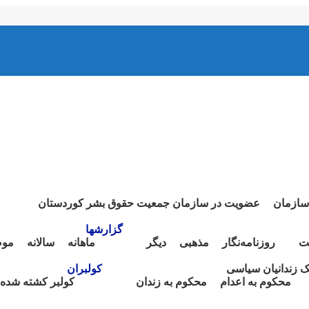
سازمان
عضویت در سازمان جمعیت حقوق بشر کوردستان
گزارشها
ت
روزنامەنگار
مذهبی
دیگر
ماهانە
سالانە
موض
نک زندانیان سیاسی
کولبران
محکوم بە اعدام
محکوم بە زندان
کولبر کشتە شدە