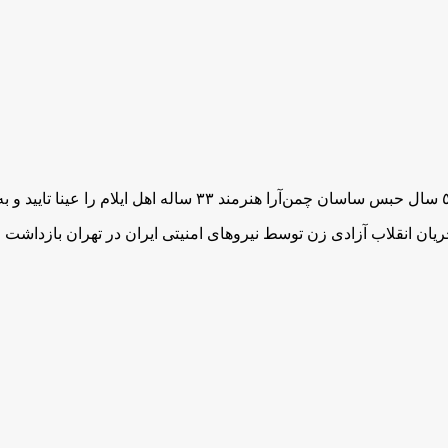
د در ١٥ مهرماە سال گذشتە در جریان انقلاب آزادی زن توسط نیروهای امنیتی ایران در ت