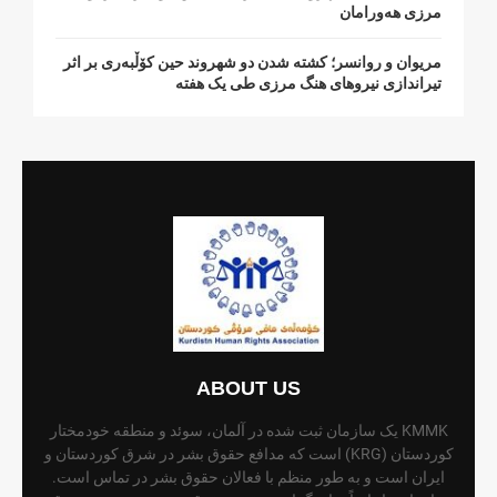
مرزی هەورامان
مریوان و روانسر؛ کشته شدن دو شهروند حین کۆڵبەری بر اثر
تیراندازی نیروهای هنگ مرزی طی یک هفته
ABOUT US
KMMK یک سازمان ثبت شده در آلمان، سوئد و منطقه خودمختار
کوردستان (KRG) است که مدافع حقوق بشر در شرق کوردستان و
ایران است و به طور منظم با فعالان حقوق بشر در تماس است.