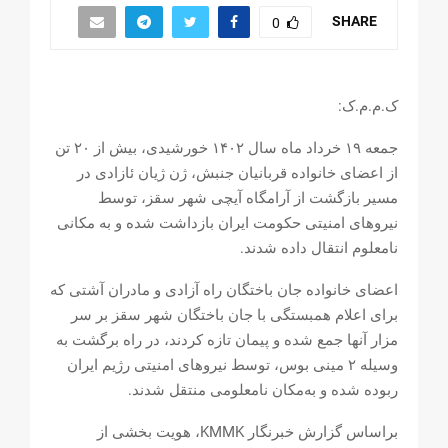
SHARE
0
ک.م.م.ک:
جمعه ۱۹ خرداد ماه سال ۱۴۰۲ خورشیدی، بیش از ۲۰ تن
از اعضای خانواده قربانیان جنبش، ژن ژیان ئازادی در
مسیر بازگشت از آرامگاە آیچی شهر سقز، توسط
نیروهای امنیتی حکومت ایران بازداشت شده و به مکانی
نامعلوم انتقال داده شدند.
اعضای خانوادە جان باختگان راە آزادی و مادران آشتی کە
برای اعلام همبستگی با جان باختگان شهر سقز بر سر
مزار آنها جمع شدە و پیمان تازە کردند، در راە برگشت بە
وسیلە ۲ مینی بوس، توسط نیروهای امنیتی رژیم ایران
ربودە شدە و بەمکان نامعلومی منتقل شدند.
براساس گزارش خبرنگار KMMK، هویت بخشی از