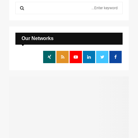
S
e
a
S
r
c
E
h
Our Networks
f
A
o
r
R
:
C
H