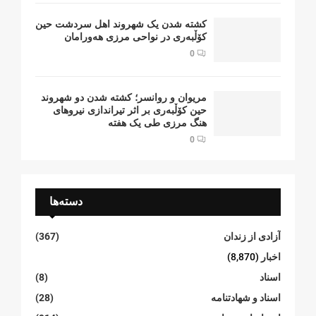
کشتە شدن یک شهروند اهل سردشت حین
کۆڵبەری در نواحی مرزی هەورامان
0
مریوان و روانسر؛ کشته شدن دو شهروند
حین کۆڵبەری بر اثر تیراندازی نیروهای
هنگ مرزی طی یک هفته
0
دسته‌ها
آزادی از زندان
(367)
اخبار
(8,870)
اسناد
(8)
اسناد و شهادتنامە
(28)