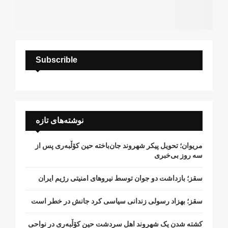
Subscrible
نوشته‌های تازه
مریوان؛ تحویل پیکر شهروند جان‌باخته حین کۆڵبەری پس از
سە روز بی‌خبری
سقز؛ بازداشت دو جوان توسط نیروهای امنیتی رژیم ایران
سقز؛ بهزاد رسولی زندانی سیاسی کرد جانش در خطر است
کشتە شدن یک شهروند اهل سردشت حین کۆڵبەری در نواحی