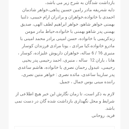
بازداشت شدگان به شرح زیر می باشد،
دایە شەریفە مادر رامین حسین پناهی،خواهر شادمان
احمدی با خانوادە،خواهران و برادران ارام حبیبی، دلنیا
بهمنی خواهر شاهو، خواهر ابراهیم لطف الهی، صدیق
بهمنی پدر شاهو بهمنی با خانوادە،حیاط مادر مومن
زندکریمی با خانوادە، حسن امینی برادر محمد امینی با
مادرو خانوادە،کیا مرادی ، یونا مرادی فرزندان کوسار
منبری 16 / 6 سالە، خواهران داریوش علیزادە، کوسار ،
هانا ، باران 12 سالە ، منبری، احمد رحیمی پدر یحیی
رحیمی، عبدول رحمان نصری با خانوادە، هاشم ساعدی
پدر سارینا ساعدی، مائدە نصری : خواهر متین نصری،
رانندە مینی بوس جمال ، جمیل.
لازم به ذکر است، تا زمان نگارش این خبر هیچ اطلاعی از
شرایط و محل نگهداری بازداشت شده گان در دست نمی
باشد.
فرید. روحانی