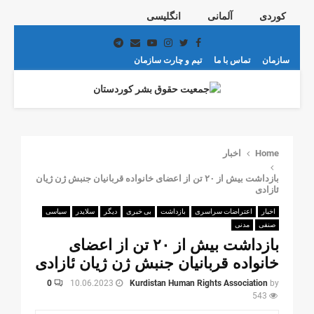
کوردی
آلمانی
انگلیسی
Telegram
Email
Youtube
Instagram
Twitter
Facebook
سازمان
تماس با ما
تیم و چارت سازمان
PRIMARY
MENU
Home
اخبار
بازداشت بیش از ۲۰ تن از اعضای خانواده قربانیان جنبش ژن ژیان
ئازادی
اخبار
اعتراضات سراسری
بازداشت
بی خبری
دیگر
سلایدر
سیاسی
صنفی
مدنی
بازداشت بیش از ۲۰ تن از اعضای
خانواده قربانیان جنبش ژن ژیان ئازادی
0
10.06.2023
Kurdistan Human Rights Association
by
543