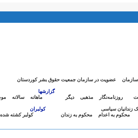
سازمان
عضویت در سازمان جمعیت حقوق بشر کوردستان
گزارشها
ت
روزنامەنگار
مذهبی
دیگر
ماهانە
سالانە
موض
نک زندانیان سیاسی
کولبران
محکوم بە اعدام
محکوم بە زندان
کولبر کشتە شدە