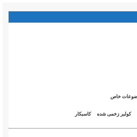
وعات خاص
کولبر زخمی شدە
کاسبکار