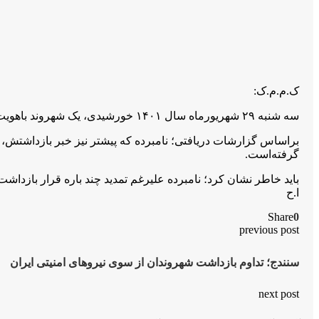
ک.م.م.ک:
سه شنبه ۲۹ شهریورماه سال ۱۴۰۱ خورشیدی، یک شهروند باهویت، باران ساعدی اهل شهر سنندج توسط نیروهای امنیتی، حکومت جمهوری اسلامی ایران بازداشت شد.
گرفته‌است.
باید خاطر نشان کرد؛ نامبرده علیرغم تمدید چند باره قرار بازد
ا.ح
Share
0
previous post
سنندج؛ تداوم بازداشت شهروندان از سوی نیروهای امنیتی ایران
next post