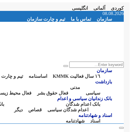
کوردی
آلمانی
انگلیسی
Instagram
Facebook
Telegram
Youtube
Twitter
Email
08.08.2026
سازمان
تماس با ما
تیم و چارت سازمان
Search
Search
for:
سازمان
١٦ سال فعالیت KMMK
اساسنامە
تیم و چارت 
بازداشت
مدنی
سیاسی
فعال حقوق بشر
فعال محیط زیس
بانک زندانیان سیاسی و اعدام
بانک اعدام شدگان
با
اعدام شدگان سیاسی
قصاص
دیگر
اسناد و شهادتنامە
اسناد
شهادتنامە
Primary