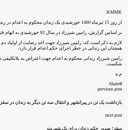
KMMK:
از روز 15 تیرماە 1400 خورشیدی یک زندان محکوم بە اعدام در زندان جمهوری اسلامی ایران واقع در اورمیە بە نام “رامین شیرزاد” دست بە اعتصاب غذا زدە است.
بر اساس گزارش، رامین شیرزاد در سال 92 خورشیدی بە اتهام قتل عمد بە اعدام محکوم و پس از گذشت 7 سال و 9 ماە همچنان در بلاتکلیفی بە سر میبرد.
همچنان این زندانی در خطر اجرای حکم اعدام قرار دارد.
رامین شیرزاد زندانی محکوم بە اعدام جهت اعتراض بە بلاتکلی
شکست.
م.ە
Share
0
previous post
بازداشت یک تن در پیرانشهر و انتقال سه تن دیگر به زندان در سقز
next post
سقز؛ صدور حکم زندان برای یک شهروند