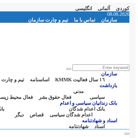
کوردی
آلمانی
انگلیسی
Instagram
Facebook
Telegram
Youtube
Twitter
Email
08.08.2026
سازمان
تماس با ما
تیم و چارت سازمان
Search
Search
for:
سازمان
١٦ سال فعالیت KMMK
اساسنامە
تیم و چارت 
بازداشت
مدنی
سیاسی
فعال حقوق بشر
فعال محیط زیس
بانک زندانیان سیاسی و اعدام
بانک اعدام شدگان
با
اعدام شدگان سیاسی
قصاص
دیگر
اسناد و شهادتنامە
اسناد
شهادتنامە
Primary