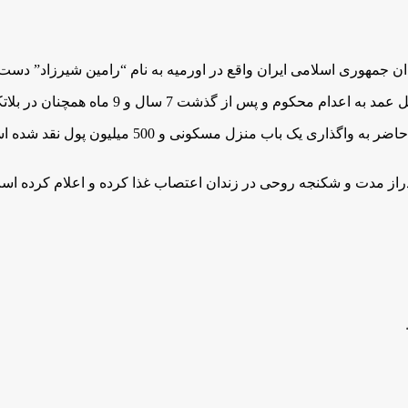
لازم بە ذکر است کە، رامین شیرزاد جهت اخذ رضایت 
فی دراز مدت و شکنجە روحی در زندان اعتصاب غذا کردە و اعلام کر