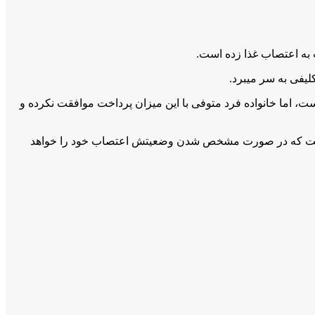
از اولیاد دم حاضر بە واگذاری یک باب منزل مسکونی و 500 میلیون پول نقد شدە است، اما خانوادە فرد متوفی با این میزان پرداخت موافقت نکردە و
دە است کە در صورت مشخص شدن وضعیتش اعتصاب خود را خواهد