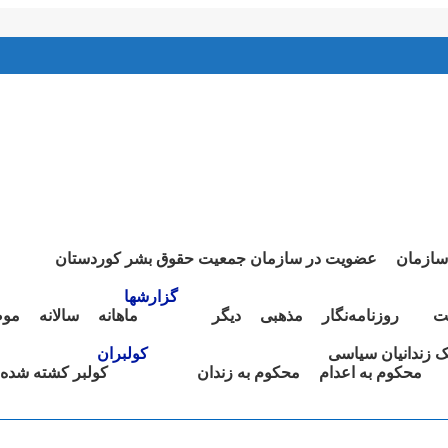
سازمان
عضویت در سازمان جمعیت حقوق بشر کوردستان
گزارشها
ت
روزنامەنگار
مذهبی
دیگر
ماهانە
سالانە
موض
نک زندانیان سیاسی
کولبران
محکوم بە اعدام
محکوم بە زندان
کولبر کشتە شدە