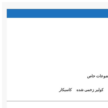
وعات خاص
کولبر زخمی شدە
کاسبکار