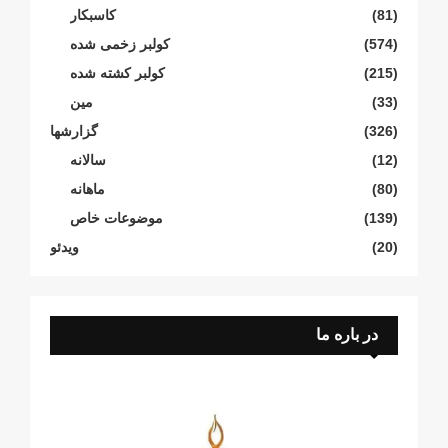
(81)
کاسبکار
(574)
کولبر زخمی شدە
(215)
کولبر کشتە شدە
(33)
مین
(326)
گزارشها
(12)
سالانە
(80)
ماهانە
(139)
موضوعات خاص
(20)
ویدئو
در باره ما