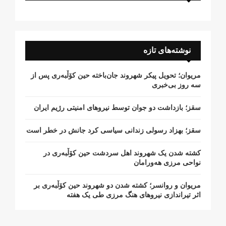
نوشته‌های تازه
مریوان؛ تحویل پیکر شهروند جان‌باخته حین کۆڵبەری پس از
سە روز بی‌خبری
سقز؛ بازداشت دو جوان توسط نیروهای امنیتی رژیم ایران
سقز؛ بهزاد رسولی زندانی سیاسی کرد جانش در خطر است
کشتە شدن یک شهروند اهل سردشت حین کۆڵبەری در
نواحی مرزی هەورامان
مریوان و روانسر؛ کشته شدن دو شهروند حین کۆڵبەری بر
اثر تیراندازی نیروهای هنگ مرزی طی یک هفته