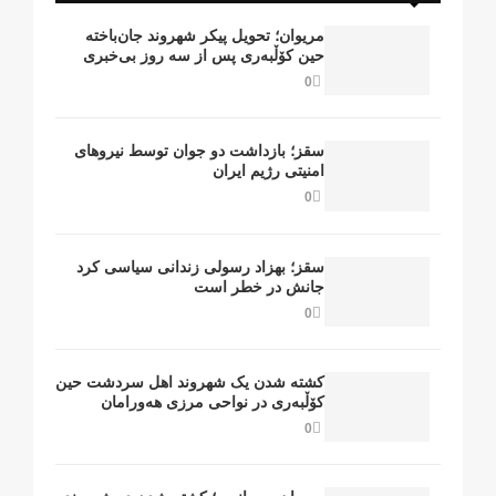
مریوان؛ تحویل پیکر شهروند جان‌باخته
حین کۆڵبەری پس از سە روز بی‌خبری
0
سقز؛ بازداشت دو جوان توسط نیروهای
امنیتی رژیم ایران
0
سقز؛ بهزاد رسولی زندانی سیاسی کرد
جانش در خطر است
0
کشتە شدن یک شهروند اهل سردشت حین
کۆڵبەری در نواحی مرزی هەورامان
0