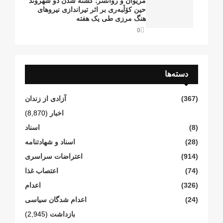
مریوان و روانسر؛ کشته شدن دو شهروند
حین کۆڵبەری بر اثر تیراندازی نیروهای
هنگ مرزی طی یک هفته
0
دسته‌ها
(367)
آزادی از زندان
اخبار
(8,870)
(8)
اسناد
(28)
اسناد و شهادتنامە
(914)
اعتراضات سراسری
(74)
اعتصاب غذا
(326)
اعدام
(24)
اعدام شدگان سیاسی
بازداشت
(2,945)