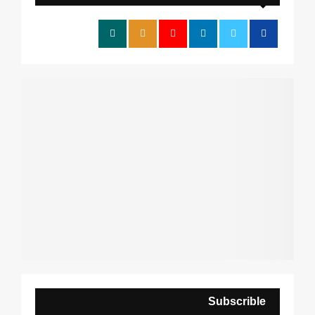
f
A
o
r
R
:
C
H
Subscrible