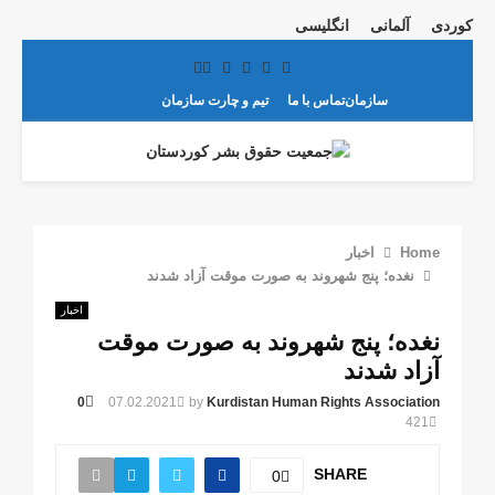
کوردی
آلمانی
انگلیسی
Telegram
Youtube
Email
Instagram
Facebook
Twitter
سازمان
تماس با ما
تیم و چارت سازمان
MARY
MENU
Home
اخبار
نغده؛ پنج شهروند به صورت موقت آزاد شدند
اخبار
نغده؛ پنج شهروند به صورت موقت
آزاد شدند
0
07.02.2021
by
Kurdistan Human Rights Association
421
SHARE
0