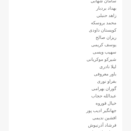
سامان شهابی
بهداد بردبار
زاهد حنبلی
محمد بروسکه
کویستان داودی
ریزان صالح
یوسف کریمی
سهیب ویسی
شیرکو موکریانی
لیلا نادری
باور معروفی
بفراو نوری
گوران بهرامی
عبدالله حجاب
خیال قوروه
جهانگیر ادیب پور
افشین ندیمی
فرشاد آذرنیوش