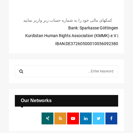
کمکهای مالی خود را به شماره حساب زیر واریز نمایید
Bank: Sparkasse Göttingen
| Kurdistan Human Rights Association (KMMK) e.V
IBAN:DE37260500010056092380
S
e
a
S
r
c
E
h
Our Networks
f
A
o
r
R
:
C