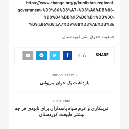
https://www.change.org/p/kurdistan-regional-
government-%D9%86%D8%A7-%D8%A8%DB%86-
%D8%B4%DB%95%D8%B1%DB%8C-
%D9%86%D8%A7%D9%88%D8%AE%DB%86
جمعیت حقوق بشر کوردستان
SHARE
0
PREVIOUS POST
بازداشت یک جوان مریوانی
NEXT POST
فریبکاری و عزم سپاە پاسداران برای نابودی هر چه
بیشتر طبیعت کوردستان