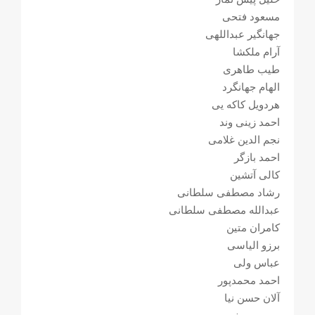
مسعود فتحی
جهانگیر عبداللهی
آرام ملکشا
طیب طاهری
الهام جهانگرد
هردویل کاکه یی
احمد زینی وند
نجم الدین غلامی
احمد بازگر
کالی آتشین
رشاد مصطفی سلطانی
عبدالله مصطفی سلطانی
کامران متین
برزو الیاسی
عباس ولی
احمد محمدپور
آلان حسن نیا