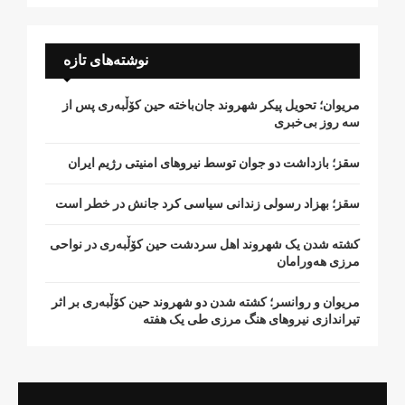
نوشته‌های تازه
مریوان؛ تحویل پیکر شهروند جان‌باخته حین کۆڵبەری پس از
سە روز بی‌خبری
سقز؛ بازداشت دو جوان توسط نیروهای امنیتی رژیم ایران
سقز؛ بهزاد رسولی زندانی سیاسی کرد جانش در خطر است
کشتە شدن یک شهروند اهل سردشت حین کۆڵبەری در نواحی
مرزی هەورامان
مریوان و روانسر؛ کشته شدن دو شهروند حین کۆڵبەری بر اثر
تیراندازی نیروهای هنگ مرزی طی یک هفته