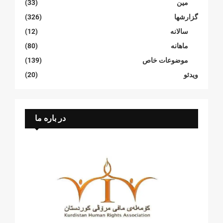
مین
(33)
گزارشها
(326)
سالانە
(12)
ماهانە
(80)
موضوعات خاص
(139)
ویدئو
(20)
در باره ما