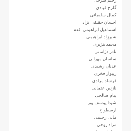
رحیم سرخی
گلرخ قبادی
کمال سلیمانی
احسان حقیقی نژاد
اسماعیل ابراهیمی اقدم
شیرزاد ابراهیمی
محمد هژبری
نادر دژاماتی
ساسان مهرابی
عدنان رشیدی
ریبوار فخری
فرشاد مرادی
نازنین عثمانی
پیام صالحی
شیدا یوسف پور
ارسطو.خ
مانی رحیمی
مراد روحی