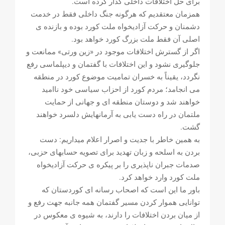
برای حل اختلافات داخلی گذار کرده است.
همزمان معتقدیم که هرگونه جنگ داخلی فقط در خدمت
دشمنان و حرکت آزادیخواه ملت کورد بوده و بازنده ی
اصلی آن فقط ملت بزرگ کورد خواهد بود.
اگر از گسترش اختلافات موجود در «زین ورتی» ممانعت و
جلوگیری نشود و این اختلافات با گفتمان و دیپلماسی رفع
نگردد، یقیناً به خسران تمامیت موضوع کورد در منطقه
می انجامد؛ مردم کورد از احزاب سیاسی خود ناامید
خواهند شد و دوستان منطقه ای و جهانی از حمایت
ملتمان در راه دست یابی به آرمانهایش دلسرد خواهند
گشت.
به همین خاطر با جدیت و اصرار اعلام میداریم: دست
بردن به اسلحه و زبان تهدید برای تصویه حسابهای حزبی،
صدمات جبران ناپذیری را بر پیکره ی حرکت آزادیخواه
ملت کورد وارد خواهد کرد.
باور ما این است که اصحاب رسانه ای کوردستان که
توانایی هموار کردن مسیر گفتمان همه جانبه جهت رفع و
از میان بردن اختلافات را دارند، به شیوه ی معکوس در