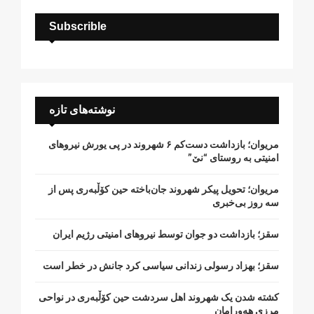
Subscrible
نوشته‌های تازه
مریوان؛ بازداشت دست‌کم ۶ شهروند در پی یورش نیروهای
امنیتی به روستای “نێ”
مریوان؛ تحویل پیکر شهروند جان‌باخته حین کۆڵبەری پس از
سە روز بی‌خبری
سقز؛ بازداشت دو جوان توسط نیروهای امنیتی رژیم ایران
سقز؛ بهزاد رسولی زندانی سیاسی کرد جانش در خطر است
کشتە شدن یک شهروند اهل سردشت حین کۆڵبەری در نواحی
مرزی هەورامان