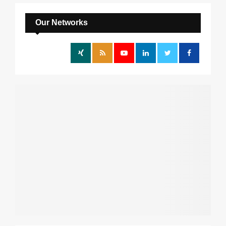
c
E
h
Our Networks
f
A
o
r
R
:
C
H