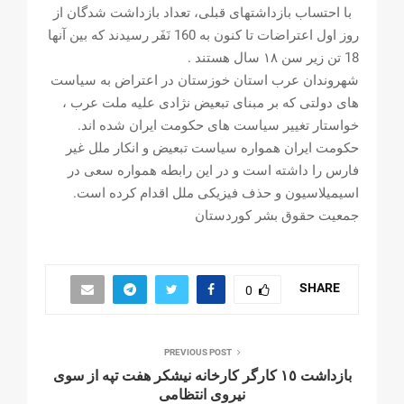
با احتساب بازداشتهاى قبلى، تعداد بازداشت شدگان از
روز اول اعتراضات تا كنون به 160 نَفَر رسيدند كه بين آنها
18 تن زير سن ١٨ سال هستند .
شهروندان عرب استان خوزستان در اعتراض به سیاست
های دولتی که بر مبنای تبعیض نژادی علیه ملت عرب ،
خواستار تغییر سیاست های حکومت ایران شده اند.
حکومت ایران همواره سیاست تبعیض و‌ انکار ملل غیر
فارس را داشته است و در این رابطه همواره سعی در
اسیمیلاسیون و حذف فیزیکی ملل اقدام کرده است.
جمعیت حقوق بشر کوردستان
SHARE
0
PREVIOUS POST
بازداشت ١٥ کارگر کارخانە نيشكر هفت تپه از سوى
نيروى انتظامى