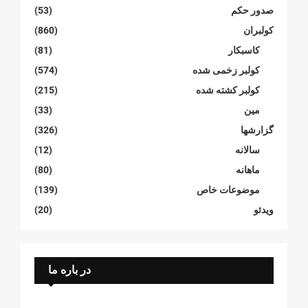
صدور حکم
(53)
کولبران
(860)
کاسبکار
(81)
کولبر زخمی شدە
(574)
کولبر کشتە شدە
(215)
مین
(33)
گزارشها
(326)
سالانە
(12)
ماهانە
(80)
موضوعات خاص
(139)
ویدئو
(20)
در باره ما