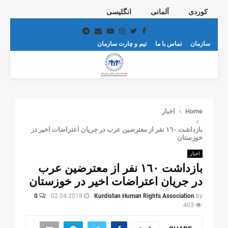
کوردی
آلمانی
انگلیسی
Telegram
Email
Youtube
Instagram
Twitter
Facebook
سازمان
تماس با ما
تیم و چارت سازمان
PRIMARY
MENU
Home
اخبار
بازداشت ١٦٠ نفر از معترضین عرب در جریان اعتراضات اخیر در
خوزستان
اخبار
بازداشت ١٦٠ نفر از معترضین عرب
در جریان اعتراضات اخیر در خوزستان
0
02.04.2018
Kurdistan Human Rights Association
by
403