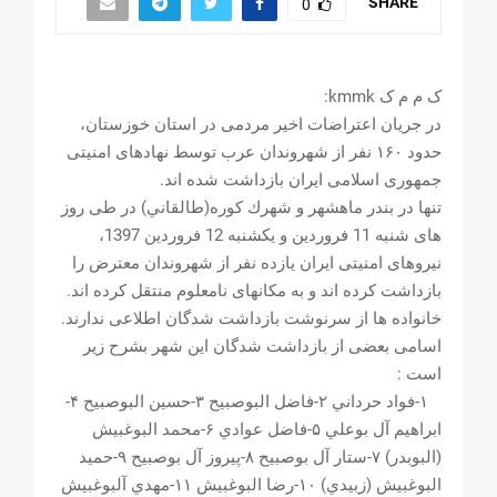
SHARE
0
ک م م ک kmmk:
در جریان اعتراضات اخیر مردمی در استان خوزستان،
حدود ۱۶۰ نفر از شهروندان عرب توسط نهادهای امنیتی
جمهوری اسلامی ایران بازداشت شده اند.
تنها در بندر ماهشهر و شهرك كوره(طالقاني) در طى روز
هاى شنبه 11 فروردين و يكشنبه 12 فروردين 1397،
نيروهاى امنيتی ایران یازده نفر از شهروندان معترض را
بازداشت كرده اند و به مكانهاى نامعلوم منتقل كرده اند.
خانواده ها از سرنوشت بازداشت شدگان اطلاعى ندارند.
اسامى بعضى از بازداشت شدگان اين شهر بشرح زير
است :
۱-فواد حرداني ۲-فاضل البوصبیح ۳-حسین البوصبیح ۴-
ابراهیم آل بوعلي ۵-فاضل عوادي ۶-محمد البوغبیش
(البوبدر) ۷-ستار آل بوصبیح ۸-پیروز آل بوصبیح ٩-حمید
البوغبیش (زبیدي) ١٠-رضا البوغبیش ١١-مهدي آلبوغبيش